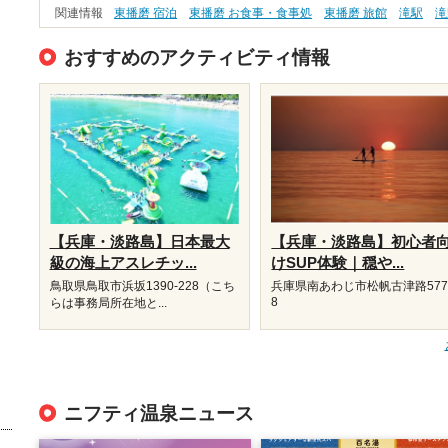
関連情報
東播磨 宿泊
東播磨 お食事・食事処
東播磨 旅館
滝駅
滝
おすすめのアクティビティ情報
【兵庫・淡路島】日本最大
【兵庫・淡路島】初心者
級の海上アスレチッ...
けSUP体験｜穏や...
鳥取県鳥取市浜坂1390‐228（こち
兵庫県南あわじ市松帆古津路577
8
らは事務局所在地と...
ニフティ温泉ニュース