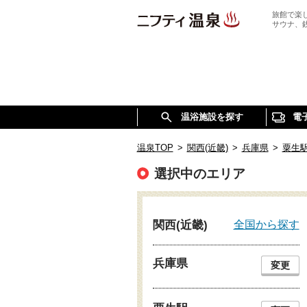
旅館で楽
サウナ、
温浴施設を探す
電
温泉TOP
>
関西(近畿)
>
兵庫県
>
粟生
選択中のエリア
全国から探す
関西(近畿)
兵庫県
変更