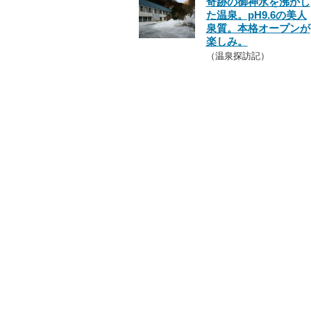
奇跡の御神水を沸かし
た温泉。pH9.6の美人
泉質。本格オープンが
楽しみ。
（温泉探訪記）