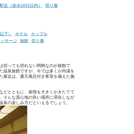
らこそ向き合える、大切な自分
駅近（徒歩10分以内）
切り傷
の本音。
そんな心のつぶやきを、湯あが
りの温まった心のまま相談でき
たら素敵ですよね。
円以下）
ホテル
カップル
マッサージ
旅館
切り傷
ニフティ温泉の「占いベンチ」
は、そんなあなたの心のつぶや
は切っても切れない間柄なのが旅館で
きをプロの占い師に相談するこ
た温泉旅館ですが、今では多くが内湯を
とができるサービスです。
た最近は、露天風呂付き客室を備えた施
などとともに、旅情を大きくかきたてて
おふろパス会員様なら、この特
。そんな居心地の良い場所に滞在しなが
別なひとときを「毎月10分無
温泉の楽しみ方だといえるでしょう。
料」でご利用いただけます。
お湯で体がほぐれたら、次は占
い師さんとお話しして、心もほ