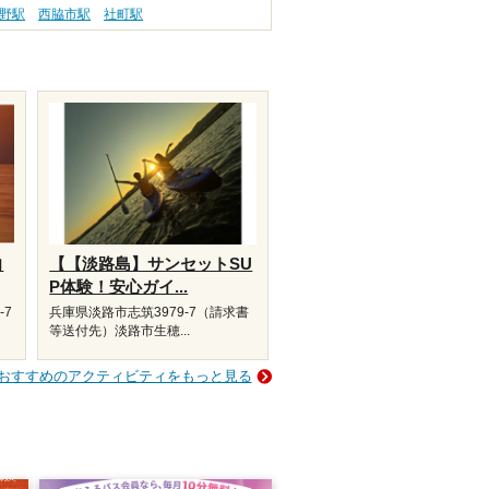
野駅
西脇市駅
社町駅
向
【【淡路島】サンセットSU
P体験！安心ガイ...
-7
兵庫県淡路市志筑3979-7（請求書
等送付先）淡路市生穂...
おすすめのアクティビティをもっと見る