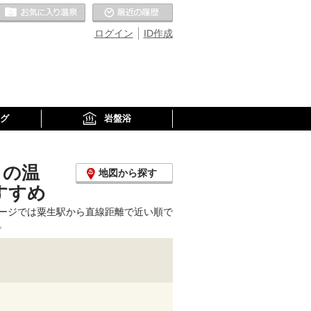
お気に入りの温泉
最近の履歴
ログイン
ID作成
グ
岩盤浴
くの温
地図から探す
すすめ
ージでは粟生駅から直線距離で近い順で
。