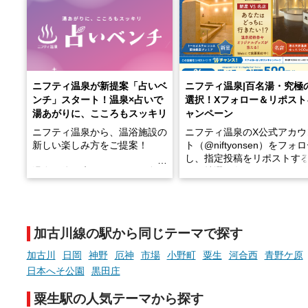
ニフティ温泉が新提案「占いベ
ニフティ温泉|百名湯・究極
ンチ」スタート！温泉×占いで
選択！Xフォロー＆リポスト
湯あがりに、こころもスッキリ
ャンペーン
ニフティ温泉から、温浴施設の
ニフティ温泉のX公式アカウ
新しい楽しみ方をご提案！
ト（@niftyonsen）をフォ
し、指定投稿をリポストす
温泉で体を癒したあとに、占い
と、抽選で各回26（ふろ）
でこころもスッキリ──そんな
様（合計260名様）に選べる
新体験が楽しめる「占いベン
GIFT500円分をプレゼント
チ」を展開中♨
たします。
加古川線の駅から同じテーマで探す
手相やタロットなど気軽に楽し
める占いで、“ととのう”おふろ
加古川
日岡
神野
厄神
市場
小野町
粟生
河合西
青野ケ原
時間を、もっと特別に。
日本へそ公園
黒田庄
粟生駅の人気テーマから探す