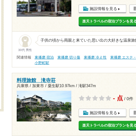
施設情報を見る
楽天トラベルの宿泊プランを見
子供の頃から両親と来ていた思い出の大好きな温泉旅
30代 男性
関連情報
東播磨 宿泊
東播磨 切り傷
東播磨 冷え性
東播磨 エステ
小野町駅
料理旅館 滝寺荘
兵庫県 / 加東市 /
粟生駅10.97km
/
滝駅347m
- 点
/ 0件
施設情報を見る
楽天トラベルの宿泊プランを見