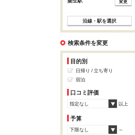
粟生駅
変更
沿線・駅を選択
検索条件を変更
目的別
日帰り / 立ち寄り
宿泊
口コミ評価
指定なし
以上
予算
下限なし
～