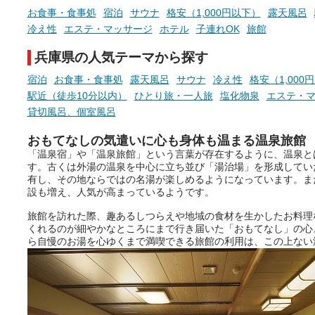
お食事・食事処
宿泊
サウナ
格安（1,000円以下）
露天風呂
冷え性
エステ・マッサージ
ホテル
子連れOK
旅館
兵庫県の人気テーマから探す
宿泊
お食事・食事処
露天風呂
サウナ
冷え性
格安（1,000
駅近（徒歩10分以内）
ひとり旅・一人旅
塩化物泉
エステ・
貸切風呂、個室風呂
おもてなしの気遣いに心も身体も温まる温泉旅館
「温泉宿」や「温泉旅館」という言葉が存在するように、温泉と
す。古くは外湯の温泉を中心に立ち並び「湯治場」を形成してい
有し、その地ならではの名湯が楽しめるようになっています。ま
設も増え、人気が高まっているようです。
旅館を訪れた際、趣あるしつらえや地域の食材を生かしたお料理
くれるのが細やかなところにまで行き届いた「おもてなし」の心
ら自慢のお湯を心ゆくまで満喫できる旅館の利用は、この上ない