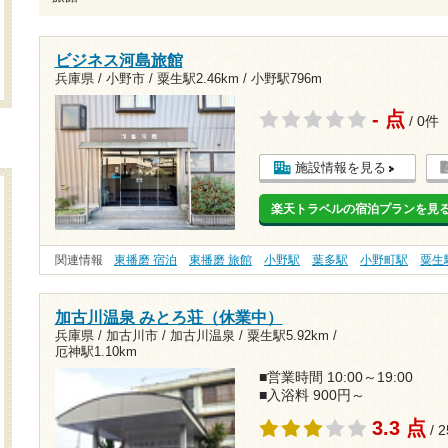
ビジネス河島旅館
兵庫県 / 小野市 /
粟生駅2.46km
/
小野駅796m
- 点
/ 0件
施設情報を見る
楽天トラベルの宿泊プランを見
関連情報
東播磨 宿泊
東播磨 旅館
小野駅
葉多駅
小野町駅
粟生
加古川温泉 みとろ荘（休業中）
兵庫県 / 加古川市 / 加古川温泉 /
粟生駅5.92km
/
厄神駅1.10km
■営業時間 10:00～19:00
■入浴料 900円～
3.3 点
/ 