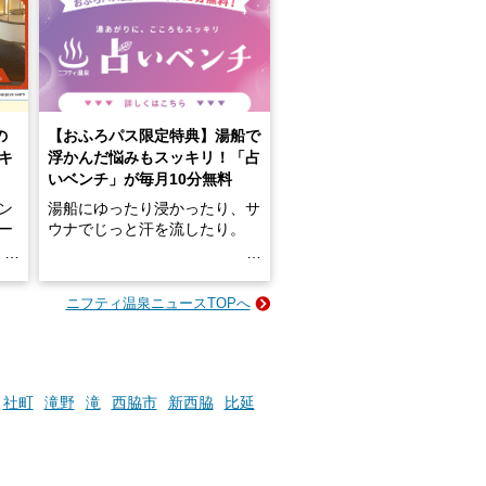
の
【おふろパス限定特典】湯船で
キ
浮かんだ悩みもスッキリ！「占
いベンチ」が毎月10分無料
ン
湯船にゆったり浸かったり、サ
ロー
ウナでじっと汗を流したり。
る
名
e-
ニフティ温泉ニュースTOPへ
い
そんな「一人でぼんやり過ごす
時間」、ふだん後回しにしてい
た「これからのこと」や「ちょ
っとした悩み」が、頭に浮かん
でくることはありませんか？
社町
滝野
滝
西脇市
新西脇
比延
お風呂でリラックスしているか