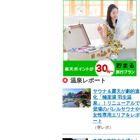
温泉レポート
サウナ＆露天が劇的進
化「極楽湯 羽生温
泉」！リニューアルで
登場のバレルサウナや
女性専用エリアをレポ
ート
（突レポ）