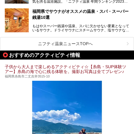
気を誇る温浴施設。「ニフティ温泉 年間ランキング2023」
介します！
では福岡県総合第３位を獲得し、平日・土日を問わず多くの
常連客で賑わっています。
福岡県でサウナがオススメの温泉・スパ・スーパー
銭湯10選
そこで今回は、ニフティ温泉ライターである筆者が現地体
験。超人気の岩盤房(岩盤浴)をはじめ、スパ＆サウナ・アミ
もはやスーパー銭湯や温泉、スパに欠かせない要素となって
ューズメント・宿泊施設・グルメ・その他施設まで、多彩な
いるサウナ。ドライサウナにスチームサウナ、塩サウナな
る全貌と魅力を徹底紹介します！
ど、いくつか異なるタイプが楽しめたり、水風呂や外気浴ス
ペース、ロウリュウなど、心ゆくまで楽しむためのサービス
が充実した施設も多くみられます。
ニフティ温泉ニュースTOPへ
今回はそんなサウナにこだわった、福岡県内のオススメ温
泉・銭湯・スパを10件紹介したいと思います！
おすすめのアクティビティ情報
子供から大人まで楽しめるアクティビティ☆【糸島・SUP体験ツ
アー】糸島の海で心に残る体験を。撮影お写真は全てプレゼン♪
福岡県糸島市二丈吉井3515-10