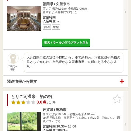
福岡県 / 久留米市
西太刀洗駅6.96km
金島駅1.09km
金島駅よりお車にて約５分
営業時間
入浴料金 ～
宿泊
旅館
楽天トラベルの宿泊プランを見る
大分自動車道の筑後小郡ICから、車で約15分。河童伝説や果物の
里として知られ、自然豊かな久留米市田主丸町にある小さな温
泉…
50代～
男性
関連情報から探す
とりごえ温泉 栖の宿
お気に入
りに追加
3.0点
/ 1 件
佐賀県 / 鳥栖市
西太刀洗駅10.54km
弥生が丘駅4.01km
JR鹿児島本線 鳥栖駅からお車にて約20分。路線バス（西
鉄バス）にて…
営業時間 10:30～18:00
入浴料金 300円～