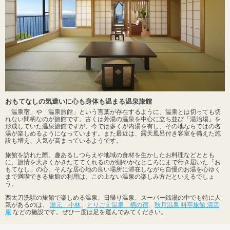
おもてなしの気遣いに心も身体も温まる温泉旅館
「温泉宿」や「温泉旅館」という言葉が存在するように、温泉とは切っても切
れない間柄なのが旅館です。古くは外湯の温泉を中心に立ち並び「湯治場」を
形成していた温泉旅館ですが、今では多くが内湯を有し、その地ならではの名
湯が楽しめるようになっています。また最近は、露天風呂付き客室を備えた施
設も増え、人気が高まっているようです。
旅館を訪れた際、趣あるしつらえや地域の食材を生かしたお料理などととも
に、旅情を大きくかきたててくれるのが細やかなところにまで行き届いた「お
もてなし」の心。そんな居心地の良い場所に滞在しながら自慢のお湯を心ゆく
まで満喫できる旅館の利用は、この上ない温泉の楽しみ方だといえるでしょ
う。
西太刀洗駅の旅館で楽しめる温泉、日帰り温泉、スーパー銭湯の中でも特に人
気があるのは、
湯元 小林
、
とりごえ温泉 栖の宿
、
秋月温泉 料亭旅館 清流
庵
などの施設です。ぜひ一度は足を運んでみてください。