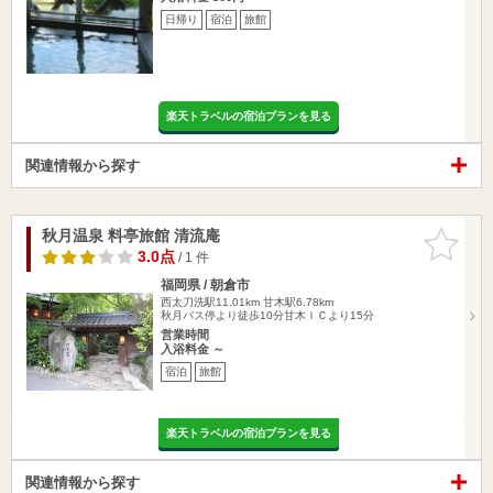
日帰り
宿泊
旅館
楽天トラベルの宿泊プランを見る
関連情報から探す
秋月温泉 料亭旅館 清流庵
お気に入
りに追加
3.0点
/ 1 件
福岡県 / 朝倉市
西太刀洗駅11.01km
甘木駅6.78km
秋月バス停より徒歩10分甘木ＩＣより15分
営業時間
入浴料金 ～
宿泊
旅館
楽天トラベルの宿泊プランを見る
関連情報から探す