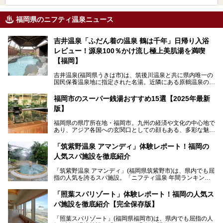
福岡県のニフティ温泉ニュース
吉井温泉「ふだん着の温泉 鶴は千年」日帰り入浴
レビュー！源泉100％かけ流し極上美肌湯を満喫
【福岡】
吉井温泉(福岡県うきは市)は、筑後川温泉と共に県内唯一の
国民保養温泉地に指定された名湯。近隣にある原鶴温泉の観
光地風情と異なり、長閑な田園地帯に佇む小さな温泉地で
す。
福岡市のスーパー銭湯おすすめ15選【2025年最新
版】
「ふだん着の温泉 鶴は千年」は、吉井温泉にある日帰り入
浴施設。源泉100％かけ流しの極上美肌湯を楽しめ、近隣の
福岡県の県庁所在地・福岡市。九州の経済や文化の中心地で
住民や温泉ファンに愛され続けています。今回は筆者自ら日
あり、アジア各国への玄関口としての顔もある、多彩な魅力
帰り入浴し、自慢の温泉を中心に詳細レビューします！
をもつ大都市です。
「筑紫野温泉 アマンディ」体験レポート！福岡の
そんな福岡市は、スーパー銭湯も多種多彩。玄界灘を眺めら
人気スパ施設を徹底紹介
れるリゾート気分満点のスーパー銭湯から、繁華街近くのレ
トロな銭湯、泉質自慢の天然温泉まで、福岡市で行ってみた
「筑紫野温泉 アマンディ」(福岡県筑紫野市)は、県内でも屈
いスーパー銭湯を一挙ご紹介します。
指の人気を誇るスパ施設。「ニフティ温泉 年間ランキング2
022」では、福岡県岩盤浴部門第１位を獲得。いつも多くの
入浴客で賑わっています。
「照葉スパリゾート」体験レポート！福岡の人気ス
パ施設を徹底紹介【完全保存版】
そこで今回は、ニフティ温泉ライターである筆者が現地訪
問。週替わりで男女入替制の温泉・サウナや岩盤浴・VIPル
「照葉スパリゾート」(福岡県福岡市)は、県内でも屈指の人
ーム・併設するレストランを体験し、それらの全貌を徹底紹