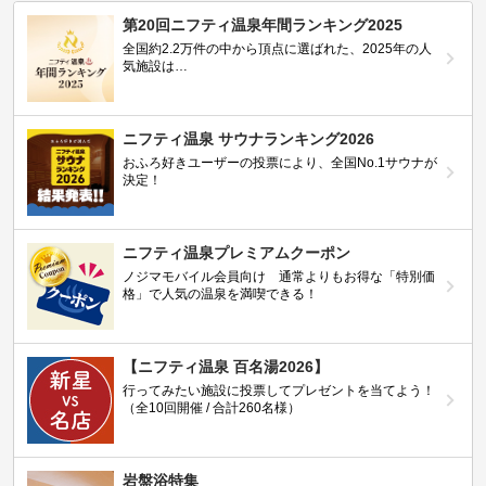
第20回ニフティ温泉年間ランキング2025
全国約2.2万件の中から頂点に選ばれた、2025年の人
気施設は…
ニフティ温泉 サウナランキング2026
おふろ好きユーザーの投票により、全国No.1サウナが
決定！
ニフティ温泉プレミアムクーポン
ノジマモバイル会員向け 通常よりもお得な「特別価
格」で人気の温泉を満喫できる！
【ニフティ温泉 百名湯2026】
行ってみたい施設に投票してプレゼントを当てよう！
（全10回開催 / 合計260名様）
岩盤浴特集