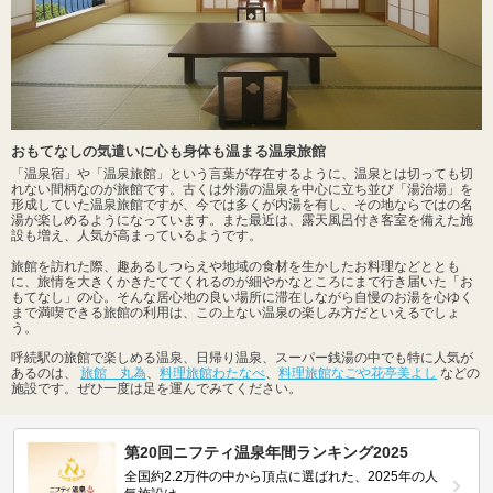
おもてなしの気遣いに心も身体も温まる温泉旅館
「温泉宿」や「温泉旅館」という言葉が存在するように、温泉とは切っても切
れない間柄なのが旅館です。古くは外湯の温泉を中心に立ち並び「湯治場」を
形成していた温泉旅館ですが、今では多くが内湯を有し、その地ならではの名
湯が楽しめるようになっています。また最近は、露天風呂付き客室を備えた施
設も増え、人気が高まっているようです。
旅館を訪れた際、趣あるしつらえや地域の食材を生かしたお料理などととも
に、旅情を大きくかきたててくれるのが細やかなところにまで行き届いた「お
もてなし」の心。そんな居心地の良い場所に滞在しながら自慢のお湯を心ゆく
まで満喫できる旅館の利用は、この上ない温泉の楽しみ方だといえるでしょ
う。
呼続駅の旅館で楽しめる温泉、日帰り温泉、スーパー銭湯の中でも特に人気が
あるのは、
旅館 丸為
、
料理旅館わたなべ
、
料理旅館なごや花亭美よし
などの
施設です。ぜひ一度は足を運んでみてください。
第20回ニフティ温泉年間ランキング2025
全国約2.2万件の中から頂点に選ばれた、2025年の人