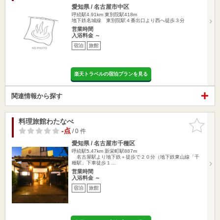
愛知県 / 名古屋市中区
呼続駅4.91km
東別院駅418m
地下鉄名城線 東別院駅４番出口より西へ徒歩３分
営業時間
入浴料金 ～
宿泊
旅館
楽天トラベルの宿泊プランを見る
関連情報から探す
料理旅館わたなべ
お気に入
りに追加
-点
/ 0 件
愛知県 / 名古屋市千種区
呼続駅5.47km
新栄町駅887m
名古屋駅より地下鉄＋徒歩で２０分（地下鉄東山線「千
種駅」下車徒歩１…
営業時間
入浴料金 ～
宿泊
旅館