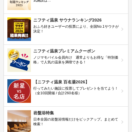
気施設は…
ニフティ温泉 サウナランキング2026
おふろ好きユーザーの投票により、全国No.1サウナが
決定！
ニフティ温泉プレミアムクーポン
ノジマモバイル会員向け 通常よりもお得な「特別価
格」で人気の温泉を満喫できる！
【ニフティ温泉 百名湯2026】
行ってみたい施設に投票してプレゼントを当てよう！
（全10回開催 / 合計260名様）
岩盤浴特集
日本全国の岩盤浴情報だけをピックアップ。まとめて
検索！