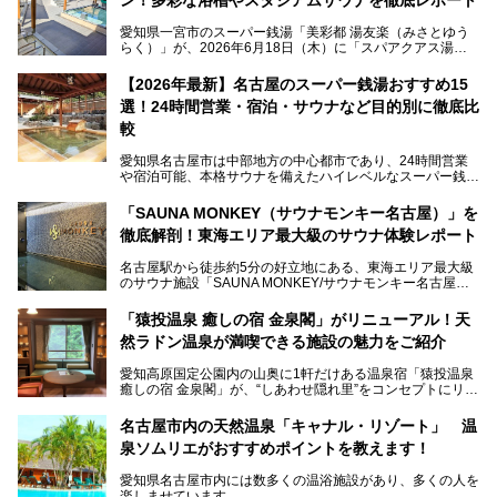
愛知県一宮市のスーパー銭湯「美彩都 湯友楽（みさとゆう
らく）」が、2026年6月18日（木）に「スパアクアス湯友
楽」としてリニューアルオープン！
【2026年最新】名古屋のスーパー銭湯おすすめ15
この地で30年にわたり愛され続けてきた施設だからこそ、
選！24時間営業・宿泊・サウナなど目的別に徹底比
地元住民をはじめオープンを待ちわびている人も多いのでは
ないでしょうか。
較
老朽化した設備の補修を機に、2年前からじっくり構想を練
ってきたというだけあって、館内の充実度は想像以上。
愛知県名古屋市は中部地方の中心都市であり、24時間営業
以前の4倍に拡張したという露天エリアや10の浴槽、40人収
や宿泊可能、本格サウナを備えたハイレベルなスーパー銭湯
容の巨大なスタジアムサウナに、岩盤浴やリラクゼーション
が密集する激戦区です。
までまるごと楽しめる施設に生まれ変わりました。
「SAUNA MONKEY（サウナモンキー名古屋）」を
そのため、「日々の仕事の疲れを心身ともにリセットした
今回は、全面リニューアルして新しくなった「スパアクアス
徹底解剖！東海エリア最大級のサウナ体験レポート
い」「休日に時間を忘れて1日中ダラダラ過ごしたい」「コ
湯友楽」に一足早くお邪魔して取材してきました！
スパ良く非日常の極上体験を味わいたい」人向けの施設が多
名古屋駅から徒歩約5分の好立地にある、東海エリア最大級
くある点が魅力です！
のサウナ施設「SAUNA MONKEY/サウナモンキー名古屋」
をご存じですか？
今回は、名古屋市でおすすめのスーパー銭湯を紹介します。
「名古屋駅周辺ってサウナが少ないよね」という声をよく耳
お好みの温泉施設を見つけて楽しんでくださいね。
「猿投温泉 癒しの宿 金泉閣」がリニューアル！天
にするだけあり、アクセスの良さにも胸が高鳴ります。
然ラドン温泉が満喫できる施設の魅力をご紹介
今回は普段は男性専用となっているパブリックサウナが、女
性専用で公開される『レディースデー』が開催されたので、
愛知高原国定公園内の山奥に1軒だけある温泉宿「猿投温泉
さっそく取材してきました！
癒しの宿 金泉閣」が、“しあわせ隠れ里”をコンセプトにリニ
ューアルオープンします。
名古屋市内の天然温泉「キャナル・リゾート」 温
天然ラドン温泉が堪能できるお風呂や、新設・改装された客
泉ソムリエがおすすめポイントを教えます！
室、地元の食材と温泉水で作られたお料理……。
新しくなった「猿投温泉 癒しの宿 金泉閣」の魅力を丸ごと
愛知県名古屋市内には数多くの温浴施設があり、多くの人を
ご紹介します。
楽しませています。