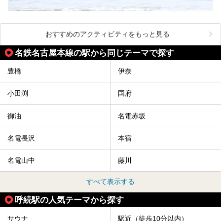
おすすめのアクティビティをもっと見る
名鉄名古屋本線の駅から同じテーマで探す
豊橋
伊奈
小田渕
国府
御油
名電赤坂
名電長沢
本宿
名電山中
藤川
すべて表示する
呼続駅の人気テーマから探す
サウナ
駅近（徒歩10分以内）