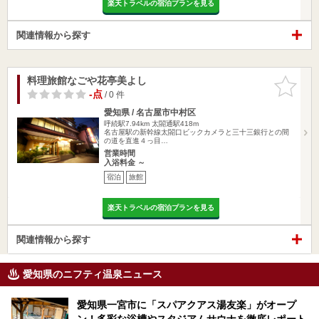
楽天トラベルの宿泊プランを見る
関連情報から探す
料理旅館なごや花亭美よし
お気に入
りに追加
-点
/ 0 件
愛知県 / 名古屋市中村区
呼続駅7.94km
太閤通駅418m
名古屋駅の新幹線太閤口ビックカメラと三十三銀行との間
の道を直進４っ目…
営業時間
入浴料金 ～
宿泊
旅館
楽天トラベルの宿泊プランを見る
関連情報から探す
愛知県のニフティ温泉ニュース
愛知県一宮市に「スパアクアス湯友楽」がオープ
ン！多彩な浴槽やスタジアムサウナを徹底レポート