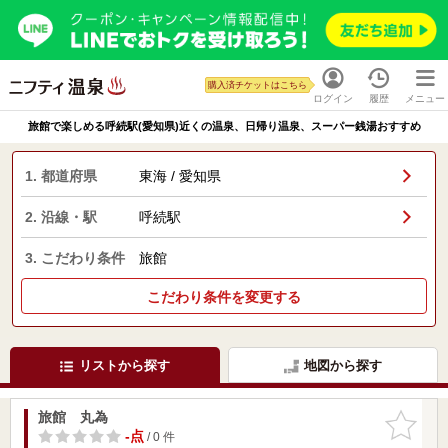
購入済チケットはこちら
ログイン
履歴
メニュー
旅館で楽しめる呼続駅(愛知県)近くの温泉、日帰り温泉、スーパー銭湯おすすめ
1. 都道府県
東海 / 愛知県
2. 沿線・駅
呼続駅
3. こだわり条件
旅館
こだわり条件を変更する
リストから探す
地図から探す
旅館 丸為
お気に入
りに追加
-点
/ 0 件