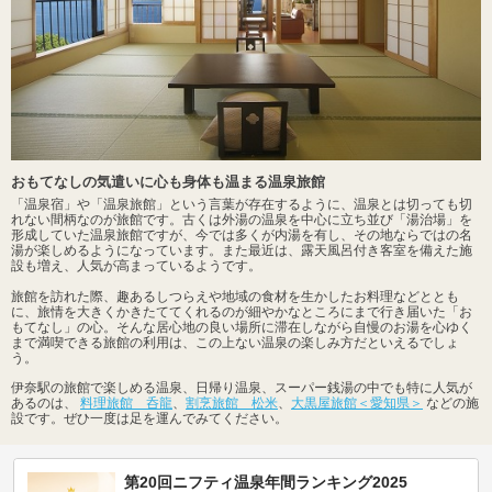
おもてなしの気遣いに心も身体も温まる温泉旅館
「温泉宿」や「温泉旅館」という言葉が存在するように、温泉とは切っても切
れない間柄なのが旅館です。古くは外湯の温泉を中心に立ち並び「湯治場」を
形成していた温泉旅館ですが、今では多くが内湯を有し、その地ならではの名
湯が楽しめるようになっています。また最近は、露天風呂付き客室を備えた施
設も増え、人気が高まっているようです。
旅館を訪れた際、趣あるしつらえや地域の食材を生かしたお料理などととも
に、旅情を大きくかきたててくれるのが細やかなところにまで行き届いた「お
もてなし」の心。そんな居心地の良い場所に滞在しながら自慢のお湯を心ゆく
まで満喫できる旅館の利用は、この上ない温泉の楽しみ方だといえるでしょ
う。
伊奈駅の旅館で楽しめる温泉、日帰り温泉、スーパー銭湯の中でも特に人気が
あるのは、
料理旅館 呑龍
、
割烹旅館 松米
、
大黒屋旅館＜愛知県＞
などの施
設です。ぜひ一度は足を運んでみてください。
第20回ニフティ温泉年間ランキング2025