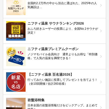
全国約2.2万件の中から頂点に選ばれた、2025年の人
気施設は…
ニフティ温泉 サウナランキング2026
おふろ好きユーザーの投票により、全国No.1サウナが
決定！
ニフティ温泉プレミアムクーポン
ノジマモバイル会員向け 通常よりもお得な「特別価
格」で人気の温泉を満喫できる！
【ニフティ温泉 百名湯2026】
行ってみたい施設に投票してプレゼントを当てよう！
（全10回開催 / 合計260名様）
岩盤浴特集
日本全国の岩盤浴情報だけをピックアップ。まとめて