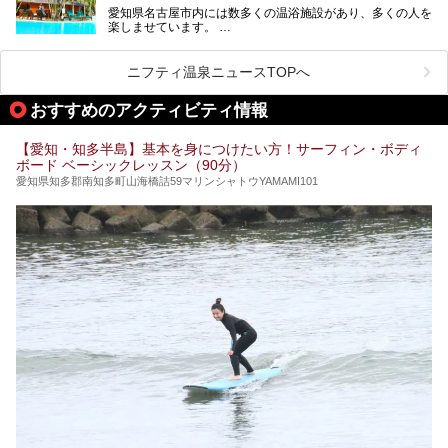
新しくなった「猿投温泉 癒しの宿 金泉閣」の魅力を丸ごと
愛知県名古屋市内には数多くの温浴施設があり、多くの人を
ご紹介します。
楽しませています。
その中でも今回は「キャナル・リゾート」について、温泉ソ
ムリエの目線で紹介していきます！
ニフティ温泉ニュースTOPへ
名古屋市内にはスーパー銭湯や日帰り温泉が多く、「どこに
行こうかな？」と悩んでしまう方も多いと思います。
おすすめのアクティビティ情報
ぜひこの記事を参考にして「キャナル・リゾート」に出かけ
てみるのはいかがでしょうか？
【愛知・知多半島】基本を身につけたい方！サーフィン・ボディ
ボード ベーシックレッスン（90分）
愛知県知多郡南知多町山海橋詰59マリンシャトウYAMAMI101