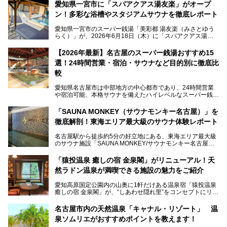
愛知県一宮市に「スパアクアス湯友楽」がオープ
ン！多彩な浴槽やスタジアムサウナを徹底レポート
愛知県一宮市のスーパー銭湯「美彩都 湯友楽（みさとゆう
らく）」が、2026年6月18日（木）に「スパアクアス湯友
楽」としてリニューアルオープン！
【2026年最新】名古屋のスーパー銭湯おすすめ15
この地で30年にわたり愛され続けてきた施設だからこそ、
選！24時間営業・宿泊・サウナなど目的別に徹底比
地元住民をはじめオープンを待ちわびている人も多いのでは
ないでしょうか。
較
老朽化した設備の補修を機に、2年前からじっくり構想を練
ってきたというだけあって、館内の充実度は想像以上。
愛知県名古屋市は中部地方の中心都市であり、24時間営業
以前の4倍に拡張したという露天エリアや10の浴槽、40人収
や宿泊可能、本格サウナを備えたハイレベルなスーパー銭湯
容の巨大なスタジアムサウナに、岩盤浴やリラクゼーション
が密集する激戦区です。
までまるごと楽しめる施設に生まれ変わりました。
「SAUNA MONKEY（サウナモンキー名古屋）」を
そのため、「日々の仕事の疲れを心身ともにリセットした
今回は、全面リニューアルして新しくなった「スパアクアス
徹底解剖！東海エリア最大級のサウナ体験レポート
い」「休日に時間を忘れて1日中ダラダラ過ごしたい」「コ
湯友楽」に一足早くお邪魔して取材してきました！
スパ良く非日常の極上体験を味わいたい」人向けの施設が多
名古屋駅から徒歩約5分の好立地にある、東海エリア最大級
くある点が魅力です！
のサウナ施設「SAUNA MONKEY/サウナモンキー名古屋」
をご存じですか？
今回は、名古屋市でおすすめのスーパー銭湯を紹介します。
「名古屋駅周辺ってサウナが少ないよね」という声をよく耳
お好みの温泉施設を見つけて楽しんでくださいね。
「猿投温泉 癒しの宿 金泉閣」がリニューアル！天
にするだけあり、アクセスの良さにも胸が高鳴ります。
然ラドン温泉が満喫できる施設の魅力をご紹介
今回は普段は男性専用となっているパブリックサウナが、女
性専用で公開される『レディースデー』が開催されたので、
愛知高原国定公園内の山奥に1軒だけある温泉宿「猿投温泉
さっそく取材してきました！
癒しの宿 金泉閣」が、“しあわせ隠れ里”をコンセプトにリニ
ューアルオープンします。
名古屋市内の天然温泉「キャナル・リゾート」 温
天然ラドン温泉が堪能できるお風呂や、新設・改装された客
泉ソムリエがおすすめポイントを教えます！
室、地元の食材と温泉水で作られたお料理……。