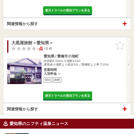
楽天トラベルの宿泊プランを見る
関連情報から探す
大黒屋旅館＜愛知県＞
お気に入
りに追加
-点
/ 0 件
愛知県 / 豊橋市小池町
伊奈駅6.52km
小池駅210m
渥美線小池駅より徒歩3分／豊橋駅より車で10分
営業時間
入浴料金 ～
宿泊
旅館
楽天トラベルの宿泊プランを見る
関連情報から探す
愛知県のニフティ温泉ニュース