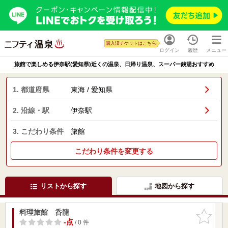
購入済チケットはこちら
ログイン
履歴
メニュー
旅館で楽しめる伊奈駅(愛知県)近くの温泉、日帰り温泉、スーパー銭湯おすすめ
1. 都道府県
東海 / 愛知県
2. 沿線・駅
伊奈駅
3. こだわり条件
旅館
こだわり条件を変更する
リストから探す
地図から探す
料理旅館 呑龍
お気に入
りに追加
-点
/ 0 件