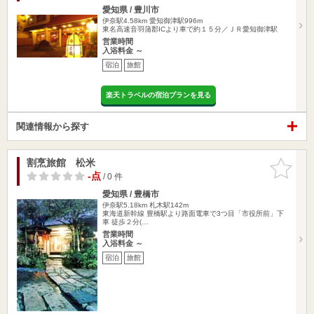
愛知県 / 豊川市
伊奈駅4.58km
愛知御津駅996m
東名高速音羽蒲郡ICより車で約１５分／ＪＲ愛知御津駅
営業時間
入浴料金 ～
宿泊
旅館
楽天トラベルの宿泊プランを見る
関連情報から探す
割烹旅館 松米
お気に入
りに追加
-点
/ 0 件
愛知県 / 豊橋市
伊奈駅5.18km
札木駅142m
東海道新幹線 豊橋駅より路面電車で3つ目「市役所前」下
車 徒歩２分(…
営業時間
入浴料金 ～
宿泊
旅館