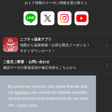
おトク情報やクーポン情報を受け取ろう
ニフティ温泉アプリ
地図から温泉検索！お得な限定クーポンも！
今すぐダウンロード！
ご意見ご要望 ・お問い合わせ
施設データの新規追加や修正依頼もこちらから
スマートフォン
/
PC
加盟店募集（資料請求）
広告出稿のご案内
By using our services, you agree that we and
our
partners
use cookies to improve advertisi
利用規約
ライフスタイルMEMBERS+規約
ng and enhance your experience on our servi
特定商取引法に基づく表記
ヘルプ
採用情報
ces.
Learn more
運営会社
個人情報保護ポリシー