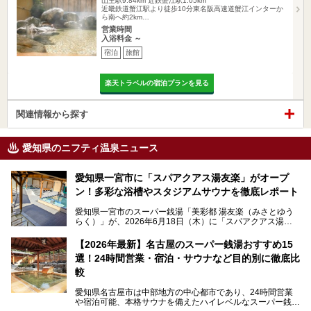
山王駅9.84km
近鉄蟹江駅1.05km
近畿鉄道蟹江駅より徒歩10分東名阪高速道蟹江インターか
ら南へ約2km…
営業時間
入浴料金 ～
宿泊
旅館
楽天トラベルの宿泊プランを見る
関連情報から探す
愛知県のニフティ温泉ニュース
愛知県一宮市に「スパアクアス湯友楽」がオープ
ン！多彩な浴槽やスタジアムサウナを徹底レポート
愛知県一宮市のスーパー銭湯「美彩都 湯友楽（みさとゆう
らく）」が、2026年6月18日（木）に「スパアクアス湯友
楽」としてリニューアルオープン！
【2026年最新】名古屋のスーパー銭湯おすすめ15
この地で30年にわたり愛され続けてきた施設だからこそ、
選！24時間営業・宿泊・サウナなど目的別に徹底比
地元住民をはじめオープンを待ちわびている人も多いのでは
ないでしょうか。
較
老朽化した設備の補修を機に、2年前からじっくり構想を練
ってきたというだけあって、館内の充実度は想像以上。
愛知県名古屋市は中部地方の中心都市であり、24時間営業
以前の4倍に拡張したという露天エリアや10の浴槽、40人収
や宿泊可能、本格サウナを備えたハイレベルなスーパー銭湯
容の巨大なスタジアムサウナに、岩盤浴やリラクゼーション