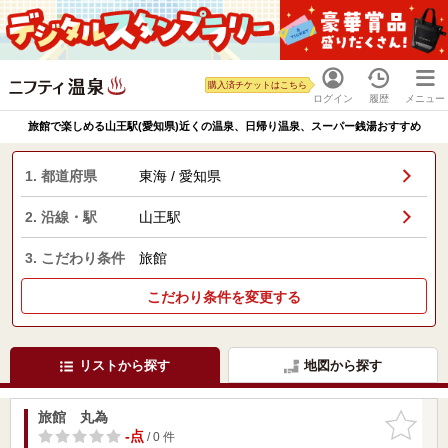
購入済チケットはこちら
ログイン
履歴
メニュー
旅館で楽しめる山王駅(愛知県)近くの温泉、日帰り温泉、スーパー銭湯おすすめ
1. 都道府県
東海 / 愛知県
2. 沿線・駅
山王駅
3. こだわり条件
旅館
こだわり条件を変更する
リストから探す
地図から探す
旅館 丸為
お気に入
りに追加
-点
/ 0 件