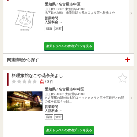
愛知県 / 名古屋市中区
山王駅1.08km
東別院駅418m
地下鉄名城線 東別院駅４番出口より西へ徒歩３分
営業時間
入浴料金 ～
宿泊
旅館
楽天トラベルの宿泊プランを見る
関連情報から探す
料理旅館なごや花亭美よし
お気に入
りに追加
-点
/ 0 件
愛知県 / 名古屋市中村区
山王駅2.40km
太閤通駅418m
名古屋駅の新幹線太閤口ビックカメラと三十三銀行との間
の道を直進４っ目…
営業時間
入浴料金 ～
宿泊
旅館
楽天トラベルの宿泊プランを見る