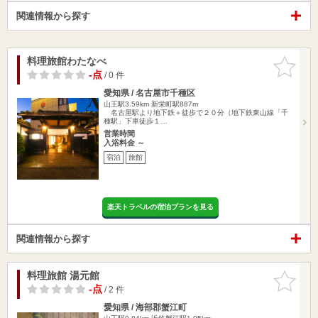
関連情報から探す
料理旅館わたなべ
お気に入
りに追加
-点
/ 0 件
愛知県 / 名古屋市千種区
山王駅3.59km
新栄町駅887m
名古屋駅より地下鉄＋徒歩で２０分（地下鉄東山線「千
種駅」下車徒歩１…
営業時間
入浴料金 ～
宿泊
旅館
楽天トラベルの宿泊プランを見る
関連情報から探す
料理旅館 湯元館
お気に入
りに追加
-点
/ 2 件
愛知県 / 海部郡蟹江町