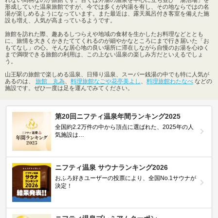
形成していた温泉旅館ですが、今では多くが内湯を有し、その地ならではの名
湯が楽しめるようになっています。また最近は、露天風呂付き客室を備えた施
設も増え、人気が高まっているようです。
旅館を訪れた際、趣あるしつらえや地域の食材を生かしたお料理などととも
に、旅情を大きくかきたててくれるのが細やかなところにまで行き届いた「お
もてなし」の心。そんな居心地の良い場所に滞在しながら自慢のお湯を心ゆく
まで満喫できる旅館の利用は、この上ない温泉の楽しみ方だといえるでしょ
う。
山王駅の旅館で楽しめる温泉、日帰り温泉、スーパー銭湯の中でも特に人気が
あるのは、
旅館 丸為
、
料理旅館なごや花亭美よし
、
料理旅館わたなべ
などの
施設です。ぜひ一度は足を運んでみてください。
第20回ニフティ温泉年間ランキング2025
全国約2.2万件の中から頂点に選ばれた、2025年の人
気施設は…
ニフティ温泉 サウナランキング2026
おふろ好きユーザーの投票により、全国No.1サウナが
決定！