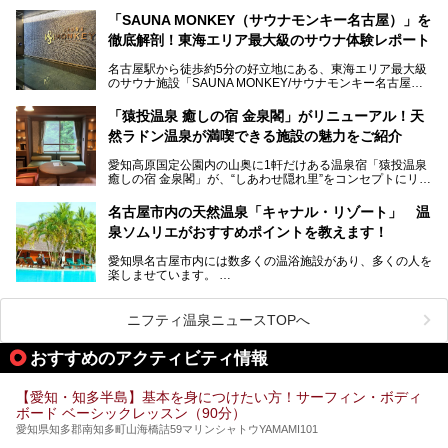
が密集する激戦区です。
までまるごと楽しめる施設に生まれ変わりました。
「SAUNA MONKEY（サウナモンキー名古屋）」を
そのため、「日々の仕事の疲れを心身ともにリセットした
今回は、全面リニューアルして新しくなった「スパアクアス
徹底解剖！東海エリア最大級のサウナ体験レポート
い」「休日に時間を忘れて1日中ダラダラ過ごしたい」「コ
湯友楽」に一足早くお邪魔して取材してきました！
スパ良く非日常の極上体験を味わいたい」人向けの施設が多
名古屋駅から徒歩約5分の好立地にある、東海エリア最大級
くある点が魅力です！
のサウナ施設「SAUNA MONKEY/サウナモンキー名古屋」
をご存じですか？
今回は、名古屋市でおすすめのスーパー銭湯を紹介します。
「名古屋駅周辺ってサウナが少ないよね」という声をよく耳
お好みの温泉施設を見つけて楽しんでくださいね。
「猿投温泉 癒しの宿 金泉閣」がリニューアル！天
にするだけあり、アクセスの良さにも胸が高鳴ります。
然ラドン温泉が満喫できる施設の魅力をご紹介
今回は普段は男性専用となっているパブリックサウナが、女
性専用で公開される『レディースデー』が開催されたので、
愛知高原国定公園内の山奥に1軒だけある温泉宿「猿投温泉
さっそく取材してきました！
癒しの宿 金泉閣」が、“しあわせ隠れ里”をコンセプトにリニ
ューアルオープンします。
名古屋市内の天然温泉「キャナル・リゾート」 温
天然ラドン温泉が堪能できるお風呂や、新設・改装された客
泉ソムリエがおすすめポイントを教えます！
室、地元の食材と温泉水で作られたお料理……。
新しくなった「猿投温泉 癒しの宿 金泉閣」の魅力を丸ごと
愛知県名古屋市内には数多くの温浴施設があり、多くの人を
ご紹介します。
楽しませています。
その中でも今回は「キャナル・リゾート」について、温泉ソ
ムリエの目線で紹介していきます！
ニフティ温泉ニュースTOPへ
名古屋市内にはスーパー銭湯や日帰り温泉が多く、「どこに
行こうかな？」と悩んでしまう方も多いと思います。
おすすめのアクティビティ情報
ぜひこの記事を参考にして「キャナル・リゾート」に出かけ
てみるのはいかがでしょうか？
【愛知・知多半島】基本を身につけたい方！サーフィン・ボディ
ボード ベーシックレッスン（90分）
愛知県知多郡南知多町山海橋詰59マリンシャトウYAMAMI101