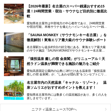
楽」としてリニューアルオープン！
【2026年最新】名古屋のスーパー銭湯おすすめ15
この地で30年にわたり愛され続けてきた施設だからこそ、
選！24時間営業・宿泊・サウナなど目的別に徹底比
地元住民をはじめオープンを待ちわびている人も多いのでは
ないでしょうか。
較
老朽化した設備の補修を機に、2年前からじっくり構想を練
ってきたというだけあって、館内の充実度は想像以上。
愛知県名古屋市は中部地方の中心都市であり、24時間営業
以前の4倍に拡張したという露天エリアや10の浴槽、40人収
や宿泊可能、本格サウナを備えたハイレベルなスーパー銭湯
容の巨大なスタジアムサウナに、岩盤浴やリラクゼーション
が密集する激戦区です。
までまるごと楽しめる施設に生まれ変わりました。
「SAUNA MONKEY（サウナモンキー名古屋）」を
そのため、「日々の仕事の疲れを心身ともにリセットした
今回は、全面リニューアルして新しくなった「スパアクアス
徹底解剖！東海エリア最大級のサウナ体験レポート
い」「休日に時間を忘れて1日中ダラダラ過ごしたい」「コ
湯友楽」に一足早くお邪魔して取材してきました！
スパ良く非日常の極上体験を味わいたい」人向けの施設が多
名古屋駅から徒歩約5分の好立地にある、東海エリア最大級
くある点が魅力です！
のサウナ施設「SAUNA MONKEY/サウナモンキー名古屋」
をご存じですか？
今回は、名古屋市でおすすめのスーパー銭湯を紹介します。
「名古屋駅周辺ってサウナが少ないよね」という声をよく耳
お好みの温泉施設を見つけて楽しんでくださいね。
「猿投温泉 癒しの宿 金泉閣」がリニューアル！天
にするだけあり、アクセスの良さにも胸が高鳴ります。
然ラドン温泉が満喫できる施設の魅力をご紹介
今回は普段は男性専用となっているパブリックサウナが、女
性専用で公開される『レディースデー』が開催されたので、
愛知高原国定公園内の山奥に1軒だけある温泉宿「猿投温泉
さっそく取材してきました！
癒しの宿 金泉閣」が、“しあわせ隠れ里”をコンセプトにリニ
ューアルオープンします。
名古屋市内の天然温泉「キャナル・リゾート」 温
天然ラドン温泉が堪能できるお風呂や、新設・改装された客
泉ソムリエがおすすめポイントを教えます！
室、地元の食材と温泉水で作られたお料理……。
新しくなった「猿投温泉 癒しの宿 金泉閣」の魅力を丸ごと
愛知県名古屋市内には数多くの温浴施設があり、多くの人を
ご紹介します。
楽しませています。
その中でも今回は「キャナル・リゾート」について、温泉ソ
ムリエの目線で紹介していきます！
ニフティ温泉ニュースTOPへ