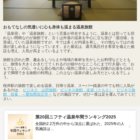
おもてなしの気遣いに心も身体も温まる温泉旅館
「温泉宿」や「温泉旅館」という言葉が存在するように、温泉とは切っても切
れない間柄なのが旅館です。古くは外湯の温泉を中心に立ち並び「湯治場」を
形成していた温泉旅館ですが、今では多くが内湯を有し、その地ならではの名
湯が楽しめるようになっています。また最近は、露天風呂付き客室を備えた施
設も増え、人気が高まっているようです。
旅館を訪れた際、趣あるしつらえや地域の食材を生かしたお料理などととも
に、旅情を大きくかきたててくれるのが細やかなところにまで行き届いた「お
もてなし」の心。そんな居心地の良い場所に滞在しながら自慢のお湯を心ゆく
まで満喫できる旅館の利用は、この上ない温泉の楽しみ方だといえるでしょ
う。
桜井駅の旅館で楽しめる温泉、日帰り温泉、スーパー銭湯の中でも特に人気が
あるのは、
ビジネス 山田旅館
、
ビジネス旅館 友栄（ともえ）
、
ビジネス旅
館 双葉 ＜愛知県知立市＞
などの施設です。ぜひ一度は足を運んでみてくだ
さい。
第20回ニフティ温泉年間ランキング2025
全国約2.2万件の中から頂点に選ばれた、2025年の人
気施設は…