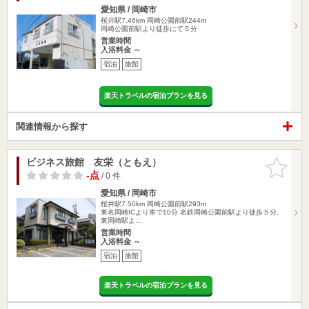
愛知県 / 岡崎市
桜井駅7.46km
岡崎公園前駅244m
岡崎公園前駅より徒歩にて５分
営業時間
入浴料金 ～
宿泊
旅館
楽天トラベルの宿泊プランを見る
関連情報から探す
ビジネス旅館 友栄（ともえ）
お気に入
りに追加
-点
/ 0 件
愛知県 / 岡崎市
桜井駅7.50km
岡崎公園前駅293m
東名岡崎ICより車で10分 名鉄岡崎公園前駅より徒歩５分,
東岡崎駅よ…
営業時間
入浴料金 ～
宿泊
旅館
楽天トラベルの宿泊プランを見る