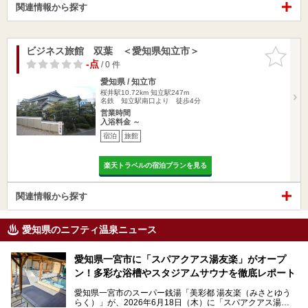
関連情報から探す
ビジネス旅館 双葉 ＜愛知県知立市＞
お気に入
りに追加
-点
/ 0 件
愛知県 / 知立市
桜井駅10.72km
知立駅247m
名鉄 知立駅南口より 徒歩4分
営業時間
入浴料金 ～
宿泊
旅館
楽天トラベルの宿泊プランを見る
関連情報から探す
愛知県のニフティ温泉ニュース
愛知県一宮市に「スパアクアス湯友楽」がオープ
ン！多彩な浴槽やスタジアムサウナを徹底レポート
愛知県一宮市のスーパー銭湯「美彩都 湯友楽（みさとゆう
らく）」が、2026年6月18日（木）に「スパアクアス湯友