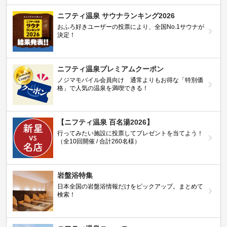
ニフティ温泉 サウナランキング2026
おふろ好きユーザーの投票により、全国No.1サウナが
決定！
ニフティ温泉プレミアムクーポン
ノジマモバイル会員向け 通常よりもお得な「特別価
格」で人気の温泉を満喫できる！
【ニフティ温泉 百名湯2026】
行ってみたい施設に投票してプレゼントを当てよう！
（全10回開催 / 合計260名様）
岩盤浴特集
日本全国の岩盤浴情報だけをピックアップ。まとめて
検索！