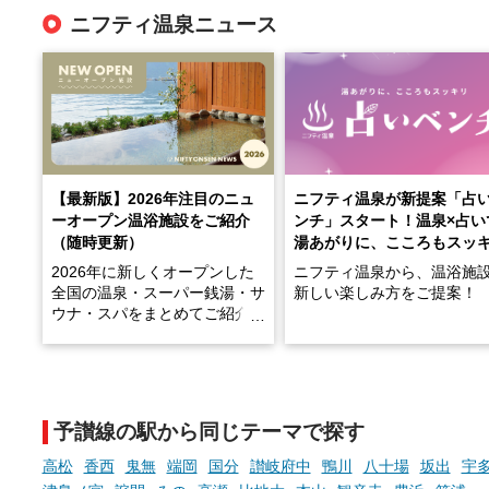
ニフティ温泉ニュース
【最新版】2026年注目のニュ
ニフティ温泉が新提案「占
ーオープン温浴施設をご紹介
ンチ」スタート！温泉×占い
（随時更新）
湯あがりに、こころもスッ
2026年に新しくオープンした
ニフティ温泉から、温浴施
全国の温泉・スーパー銭湯・サ
新しい楽しみ方をご提案！
ウナ・スパをまとめてご紹介！
※随時更新しています
温泉で体を癒したあとに、
でこころもスッキリ──そん
天然温泉や露天風呂、注目のサ
新体験が楽しめる「占いベ
ウナなど、こだわりの魅力がつ
チ」を展開中♨
まったスポットが続々登場して
予讃線の駅から同じテーマで探す
います。
手相やタロットなど気軽に
現地取材記事もあわせて紹介し
める占いで、“ととのう”お
高松
香西
鬼無
端岡
国分
讃岐府中
鴨川
八十場
坂出
宇
ていますので、気になる施設は
時間を、もっと特別に。