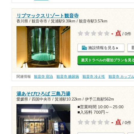
リブマックスリゾート観音寺
香川県 / 観音寺市 /
箕浦駅9.39km
/
観音寺駅3.57km
- 点
/ 0件
施設情報を見る
楽天トラベルの宿泊プランを見
関連情報
観音寺 宿泊
観音寺 糖尿病
観音寺 冷え性
観音寺 カップ
湯あそびひろば 三島乃湯
愛媛県 / 四国中央市 /
箕浦駅10.22km
/
伊予三島駅562m
■営業時間 10:00～25:00
■入浴料 700円～
- 点
/ 0件