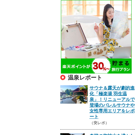
温泉レポート
サウナ＆露天が劇的進
化「極楽湯 羽生温
泉」！リニューアルで
登場のバレルサウナや
女性専用エリアをレポ
ート
（突レポ）