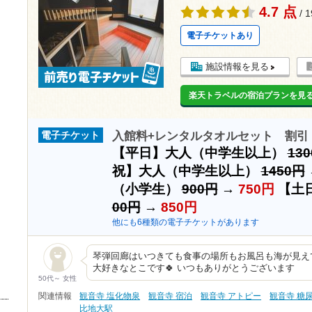
4.7 点
/ 
電子チケットあり
施設情報を見る
楽天トラベルの宿泊プランを見
入館料+レンタルタオルセット 割引
電子チケット
【平日】大人（中学生以上）
13
祝】大人（中学生以上）
1450円
（小学生）
900円
→
750円
【土
00円
→
850円
他にも6種類の電子チケットがあります
琴弾回廊はいつきても食事の場所もお風呂も海が見え
大好きなとこです🍀 いつもありがとうございます
50代～ 女性
関連情報
観音寺 塩化物泉
観音寺 宿泊
観音寺 アトピー
観音寺 糖
比地大駅