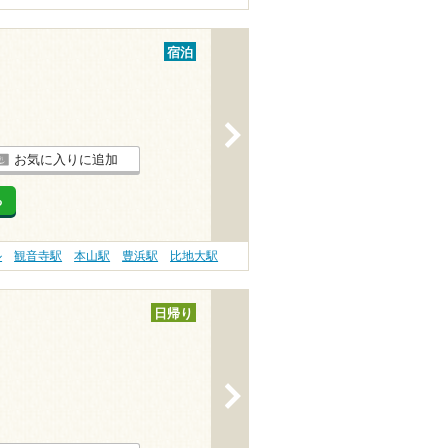
宿泊
>
お気に入りに追加
る
ル
観音寺駅
本山駅
豊浜駅
比地大駅
日帰り
>