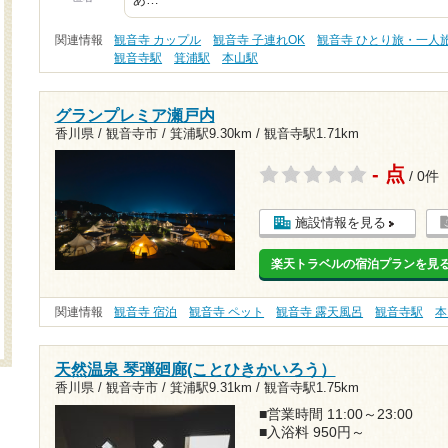
あ…
関連情報
観音寺 カップル
観音寺 子連れOK
観音寺 ひとり旅・一人
観音寺駅
箕浦駅
本山駅
グランプレミア瀬戸内
香川県 / 観音寺市 /
箕浦駅9.30km
/
観音寺駅1.71km
- 点
/ 0件
施設情報を見る
楽天トラベルの宿泊プランを見
関連情報
観音寺 宿泊
観音寺 ペット
観音寺 露天風呂
観音寺駅
本
天然温泉 琴弾廻廊(ことひきかいろう）
香川県 / 観音寺市 /
箕浦駅9.31km
/
観音寺駅1.75km
■営業時間 11:00～23:00
■入浴料 950円～