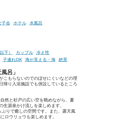
女子会
ホテル
水風呂
円以下）
カップル
冷え性
子連れOK
海が見える・海
絶景
天風呂」
がこもらないのでのぼせにくいなどの理
日帰り入浴施設でも併設しているところ
る自然と杉戸の広い空を眺めながら、夏
の生源泉かけ流しを楽しめます。
っぷりで癒しの空間です。また、露天風
刻にロウリュウも楽しめます。