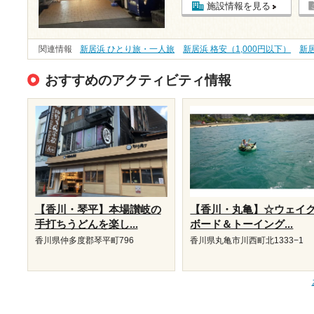
施設情報を見る
関連情報
新居浜 ひとり旅・一人旅
新居浜 格安（1,000円以下）
新
おすすめのアクティビティ情報
【香川・琴平】本場讃岐の
【香川・丸亀】☆ウェイ
手打ちうどんを楽し...
ボード＆トーイング...
香川県仲多度郡琴平町796
香川県丸亀市川西町北1333−1