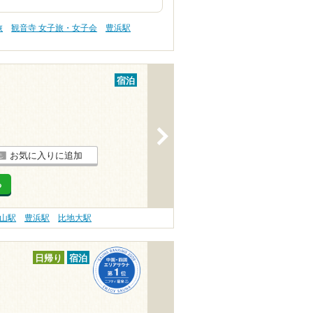
旅
観音寺 女子旅・女子会
豊浜駅
宿泊
>
お気に入りに追加
る
山駅
豊浜駅
比地大駅
日帰り
宿泊