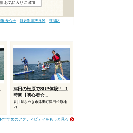
お気に入りに追加
居浜 サウナ
新居浜 露天風呂
箕浦駅
ク
津田の松原でSUP体験‼ 1
時間【初心者☆...
香川県さぬき市津田町津田松原地
内
おすすめのアクティビティをもっと見る