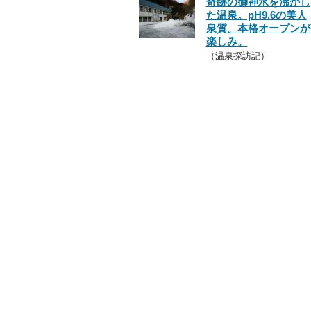
奇跡の御神水を沸かし
た温泉。pH9.6の美人
泉質。本格オープンが
楽しみ。
（温泉探訪記）