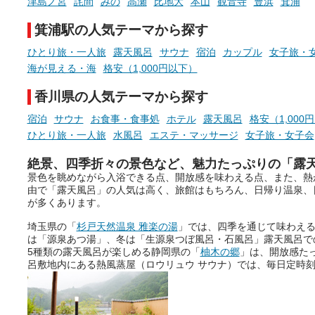
津島ノ宮
詫間
みの
高瀬
比地大
本山
観音寺
豊浜
箕浦
ぜひチェックして次のおでかけ
先の参考にしてみてください
箕浦駅の人気テーマから探す
ね。
ひとり旅・一人旅
露天風呂
サウナ
宿泊
カップル
女子旅・
海が見える・海
格安（1,000円以下）
香川県の人気テーマから探す
宿泊
サウナ
お食事・食事処
ホテル
露天風呂
格安（1,000
ひとり旅・一人旅
水風呂
エステ・マッサージ
女子旅・女子会
絶景、四季折々の景色など、魅力たっぷりの「露
景色を眺めながら入浴できる点、開放感を味わえる点、また、熱
由で「露天風呂」の人気は高く、旅館はもちろん、日帰り温泉、
が多くあります。
埼玉県の「
杉戸天然温泉 雅楽の湯
」では、四季を通じて味わえ
は「源泉あつ湯」、冬は「生源泉つぼ風呂・石風呂」露天風呂で
5種類の露天風呂が楽しめる静岡県の「
柚木の郷
」は、開放感た
呂敷地内にある熱風蒸屋（ロウリュウ サウナ）では、毎日定時