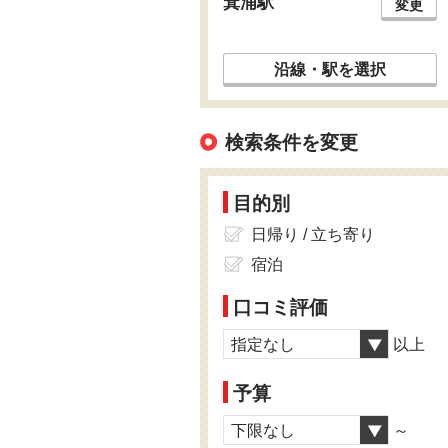
箕浦駅
変更
沿線・駅を選択
検索条件を変更
目的別
日帰り / 立ち寄り
宿泊
口コミ評価
指定なし
以上
予算
下限なし
～