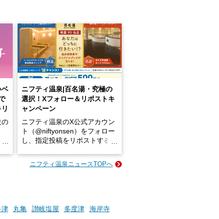
いベ
ニフティ温泉|百名湯・究極の
で
選択！Xフォロー＆リポストキ
キリ
ャンペーン
設の
ニフティ温泉のX公式アカウン
ト（@niftyonsen）をフォロー
し、指定投稿をリポストする
占い
と、抽選で各回26（ふろ）名
な
様（合計260名様）に選べるe-
ニフティ温泉ニュースTOPへ
ン
GIFT500円分をプレゼントい
たします。
楽し
ふろ
多津
丸亀
讃岐塩屋
多度津
海岸寺