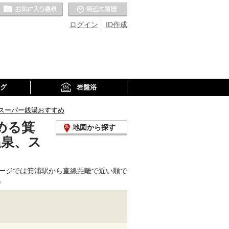
お気に入りの温泉
最近の履歴
ログイン
ID作成
グ
岩盤浴
スーパー銭湯おすすめ
める箕
地図から探す
温泉、ス
ージでは箕浦駅から直線距離で近い順で
。