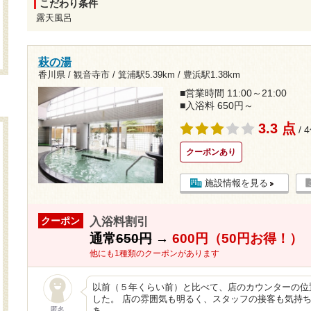
こだわり条件
露天風呂
萩の湯
香川県 / 観音寺市 /
箕浦駅5.39km
/
豊浜駅1.38km
■営業時間 11:00～21:00
■入浴料 650円～
3.3 点
/ 
クーポンあり
施設情報を見る
入浴料割引
クーポン
通常
650円
→
600円（50円お得！）
他にも1種類のクーポンがあります
以前（５年くらい前）と比べて、店のカウンターの位
した。 店の雰囲気も明るく、スタッフの接客も気持ち
匿名