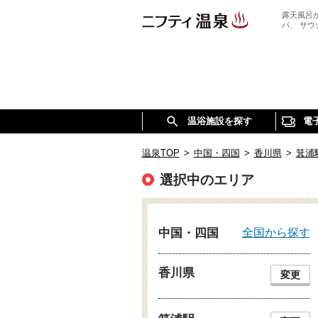
露天風呂
パ、 サ
温浴施設を探す
電
温泉TOP
>
中国・四国
>
香川県
>
箕浦
選択中のエリア
全国から探す
中国・四国
香川県
変更