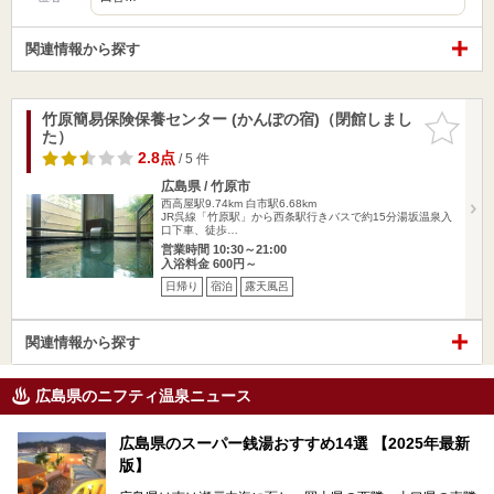
関連情報から探す
竹原簡易保険保養センター (かんぽの宿)（閉館しまし
お気に入
た）
りに追加
2.8点
/ 5 件
広島県 / 竹原市
西高屋駅9.74km
白市駅6.68km
JR呉線「竹原駅」から西条駅行きバスで約15分湯坂温泉入
口下車、徒歩…
営業時間 10:30～21:00
入浴料金 600円～
日帰り
宿泊
露天風呂
関連情報から探す
広島県のニフティ温泉ニュース
広島県のスーパー銭湯おすすめ14選 【2025年最新
版】