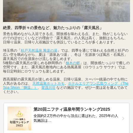
絶景、四季折々の景色など、魅力たっぷりの「露天風呂」
景色を眺めながら入浴できる点、開放感を味わえる点、また、熱がこもらない
のでのぼせにくいなどの理由で「露天風呂」の人気は高く、旅館はもちろん、
日帰り温泉、日帰り入浴施設でも併設しているところが多くあります。
埼玉県の「
杉戸天然温泉 雅楽の湯
」では、四季を通じて味わえる自然と杉戸の
広い空を眺めながら、夏は「源泉あつ湯」、冬は「生源泉つぼ風呂・石風呂」
露天風呂での生源泉かけ流しを楽しめます。
5種類の露天風呂が楽しめる静岡県の「
柚木の郷
」は、開放感たっぷりで癒しの
空間です。また、露天風呂敷地内にある熱風蒸屋（ロウリュウ サウナ）では、
毎日定時刻にロウリュウも楽しめます。
西高屋駅の露天風呂が楽しめる温泉、日帰り温泉、スーパー銭湯の中でも特に
人気があるのは、
天然温泉ホットカモ
、
ホテルエリアワン広島ウィング （The
Spa Shion「獅温」）
、
賀茂川荘
などの施設です。ぜひ一度は足を運んでみて
ください。
第20回ニフティ温泉年間ランキング2025
全国約2.2万件の中から頂点に選ばれた、2025年の人
気施設は…