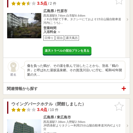
りに追加
3.5点
/ 2 件
広島県 / 竹原市
西高屋駅9.74km
白市駅6.64km
ＪＲ白市駅で下車。タクシーにておよそ15分山陽自動車道
河内(こうち)…
営業時間
入浴料金 ～
日帰り
宿泊
露天風呂
楽天トラベルの宿泊プランを見る
傷を負った鶴が、その湯を飲んで治したことから、別名「鶴の
井」と呼ばれた湯坂温泉郷。その賀茂川沿いに佇む、昭和42年開
業の大…
匿名
関連情報から探す
ウイングパークホテル（閉館しました）
お気に入
りに追加
3.4点
/ 10 件
広島県 / 東広島市
西高屋駅7.38km
入野駅2.56km
JR西条駅よりタクシー利用25分山陽自動車道河内ICより2
分