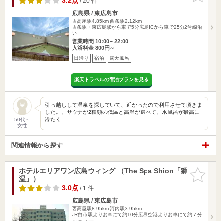
3.2点
/ 20 件
広島県 / 東広島市
西高屋駅4.85km
西条駅2.12km
西条駅・東広島駅から車で5分広島ICから車で25分2号線沿
い
営業時間 10:00～22:00
入浴料金 800円～
日帰り
宿泊
露天風呂
楽天トラベルの宿泊プランを見る
引っ越しして温泉を探していて、近かったので利用させて頂きま
した。、サウナが2種類の低温と高温が選べて、水風呂が最高に
冷たく…
50代～
女性
関連情報から探す
ホテルエリアワン広島ウィング （The Spa Shion「獅
お気に入
温」）
りに追加
3.0点
/ 1 件
広島県 / 東広島市
西高屋駅8.95km
河内駅3.95km
JR白市駅よりお車にて約10分広島空港よりお車にて約７分