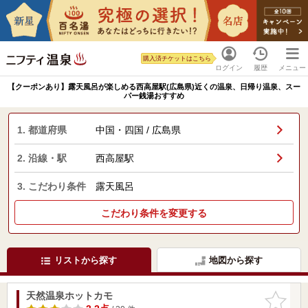
購入済チケットはこちら
ログイン
履歴
メニュー
【クーポンあり】露天風呂が楽しめる西高屋駅(広島県)近くの温泉、日帰り温泉、スー
パー銭湯おすすめ
1. 都道府県
中国・四国 / 広島県
2. 沿線・駅
西高屋駅
3. こだわり条件
露天風呂
こだわり条件を変更する
リストから探す
地図から探す
天然温泉ホットカモ
お気に入
りに追加