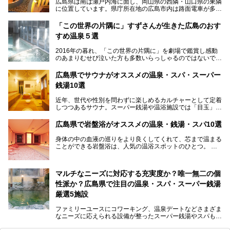
広島県は南は瀬戸内海に面し、岡山県の西隣・山口県の東隣
に位置しています。県庁所在地の広島市内は路面電車が多数
走る風景でも知られています。
厳島神社と原爆ドームの2つの世界文化遺産があり、年間を
「この世界の片隅に」すずさんが生きた広島のおす
通して多数の観光客が訪れます。工業都市として栄えた呉市
すめ温泉５選
や、坂の町・尾道市など、ゆっくり訪れたい町や観光スポッ
トがいっぱいの魅力的な県です。全国生産量1位のかきやレ
2016年の暮れ、「この世界の片隅に」を劇場で鑑賞し感動
モン、全国にファンが多い広島風お好み焼きなどのグルメも
のあまりむせび泣いた方も多数いらっしゃるのではないでし
充実。
ょうか。
温泉施設も多彩です。今回は、広島県でおすすめのスーパー
あの夏のヒロシマを生きた主人公すずさんの笑顔が、今もど
銭湯をご紹介します。
広島県でサウナがオススメの温泉・スパ・スーパー
こかに輝きつづけていることをふと思い浮かべます。
銭湯10選
そんな映画の舞台となった広島県呉市を中心に、広島のおす
すめ温泉施設をご紹介します！
近年、世代や性別を問わずに楽しめるカルチャーとして定着
しつつあるサウナ。スーパー銭湯や温浴施設では「目玉」と
して積極的にアピールしているお店も数多くあります。じん
わりと身体の内部を温めて発汗を促すサウナは、リフレッシ
広島県で岩盤浴がオススメの温泉・銭湯・スパ10選
ュ効果はもちろん、代謝が高まり健康や美容にも良い影響が
期待されます。今回はそんなサウナにこだわった、広島県内
身体の中の血液の巡りをより良くしてくれて、芯まで温まる
のオススメ温泉・銭湯・スパ10ヶ所を紹介させていただき
ことができる岩盤浴は、人気の温浴スポットのひとつ。
ます。
いつもよりも疲れた時や、心身共に癒されたい時にはおすす
めの場所です。
ここでは、温泉や銭湯と一緒に岩盤浴が楽しむことができ
マルチなニーズに対応する充実度か？唯一無二の個
る、広島県でオススメの温泉・銭湯・スパをご紹介していき
ます！
性派か？広島県で注目の温泉・スパ・スーパー銭湯
厳選5施設
ファミリーユースにコワーキング、温泉デートなどさまざま
なニーズに応えられる設備が整ったスーパー銭湯やスパも、
テーマに沿った世界観や息をのむようなオーシャンビューと