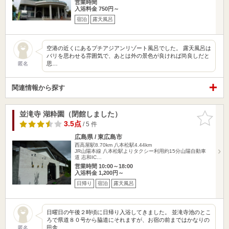
営業時間
入浴料金 750円～
宿泊
露天風呂
空港の近くにあるプチアジアンリゾート風呂でした。 露天風呂は
バリを思わせる雰囲気で、あとは外の景色が良ければ尚良しだと
思…
匿名
関連情報から探す
並滝寺 湖粋園（閉館しました）
お気に入
りに追加
3.5点
/ 5 件
広島県 / 東広島市
西高屋駅8.70km
八本松駅4.44km
JR山陽本線 八本松駅よりタクシー利用約15分山陽自動車
道 志和IC…
営業時間 10:00～18:00
入浴料金 1,200円～
日帰り
宿泊
露天風呂
日曜日の午後２時頃に日帰り入浴してきました。 並滝寺池のとこ
ろで県道８０号から脇道にそれますが、お宿の前まではかなりの
田舎…
匿名