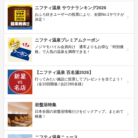
ニフティ温泉 サウナランキング2026
おふろ好きユーザーの投票により、全国No.1サウナが
決定！
ニフティ温泉プレミアムクーポン
ノジマモバイル会員向け 通常よりもお得な「特別価
格」で人気の温泉を満喫できる！
【ニフティ温泉 百名湯2026】
行ってみたい施設に投票してプレゼントを当てよう！
（全10回開催 / 合計260名様）
岩盤浴特集
日本全国の岩盤浴情報だけをピックアップ。まとめて
検索！
ニフティ温泉ニュース