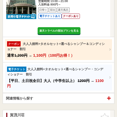
営業時間 13:00～21:00
入浴料金 800円～
日帰り
宿泊
露天風呂
電子チケットあり
クーポンあり
楽天トラベルの宿泊プランを見る
大人入館料+タオルセット+選べるシャンプー＆コンディシ
クーポン
ョナー 割引
通常
1,200円
→
1,100円（100円お得！）
大人入館料+タオルセット+選べるシャンプー・コンデ
電子チケット
ィショナー 割引
【平日、土日祝全日】大人（中学生以上）
1200円
→
1100
円
関連情報から探す
賀茂川荘
お気に入