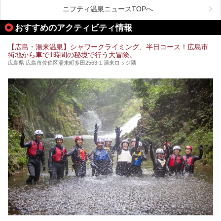
いった個性が魅力の温泉も、どちらも充実している広島県。
今回は、そんな広島県にある温浴施設のなかから、筆者が
ニフティ温泉ニュースTOPへ
「一度訪ねてみたい」と気になっている魅力的な施設を5件
ピックアップして紹介します。
おすすめのアクティビティ情報
※2021/07/30時点の情報です。
【広島・湯来温泉】シャワークライミング、半日コース！広島市
街地から車で1時間の秘境で行う大冒険。
広島県 広島市佐伯区湯来町多田2563-1 湯来ロッジ隣