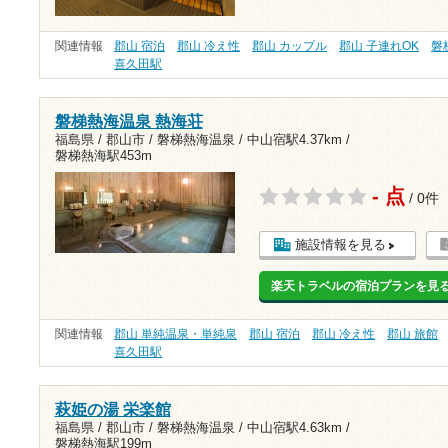
関連情報
郡山 宿泊
郡山 冷え性
郡山 カップル
郡山 子連れOK
磐
喜久田駅
磐梯熱海温泉 熱海荘
福島県 / 郡山市 / 磐梯熱海温泉 /
中山宿駅4.37km
/
磐梯熱海駅453m
- 点
/ 0件
施設情報を見る
楽天トラベルの宿泊プランを見
関連情報
郡山 単純温泉・単純泉
郡山 宿泊
郡山 冷え性
郡山 旅館
喜久田駅
萩姫の湯 栄楽館
福島県 / 郡山市 / 磐梯熱海温泉 /
中山宿駅4.63km
/
磐梯熱海駅199m