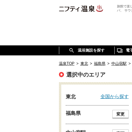
旅館で楽
パ、 サ
温浴施設を探す
電
温泉TOP
>
東北
>
福島県
>
中山宿駅
>
選択中のエリア
全国から探す
東北
福島県
変更