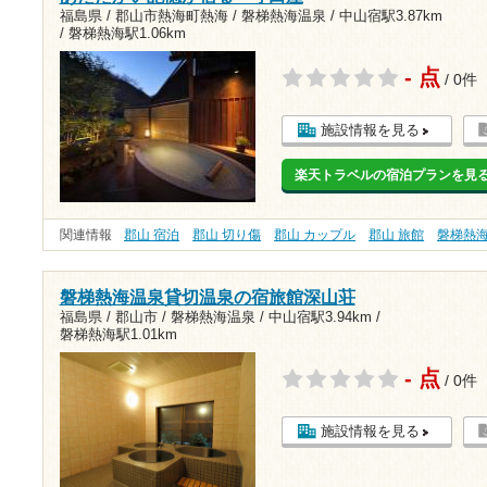
福島県 / 郡山市熱海町熱海 / 磐梯熱海温泉 /
中山宿駅3.87km
/
磐梯熱海駅1.06km
- 点
/ 0件
施設情報を見る
楽天トラベルの宿泊プランを見
関連情報
郡山 宿泊
郡山 切り傷
郡山 カップル
郡山 旅館
磐梯熱
磐梯熱海温泉貸切温泉の宿旅館深山荘
福島県 / 郡山市 / 磐梯熱海温泉 /
中山宿駅3.94km
/
磐梯熱海駅1.01km
- 点
/ 0件
施設情報を見る