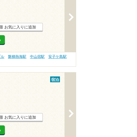
>
お気に入りに追加
る
プル
磐梯熱海駅
中山宿駅
安子ケ島駅
宿泊
>
お気に入りに追加
る