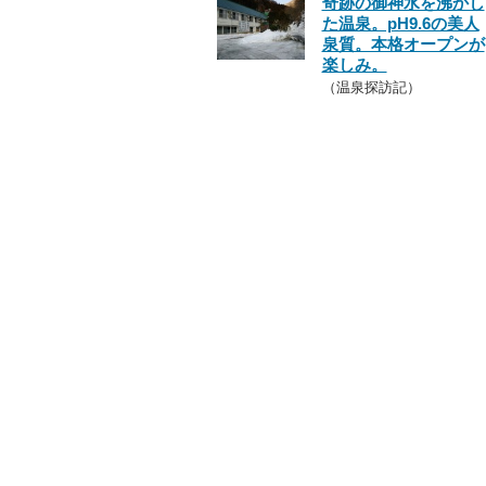
奇跡の御神水を沸かし
た温泉。pH9.6の美人
泉質。本格オープンが
楽しみ。
（温泉探訪記）