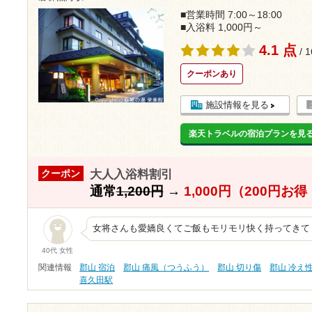
■営業時間 7:00～18:00
■入浴料 1,000円～
4.1 点
/ 
クーポンあり
施設情報を見る
楽天トラベルの宿泊プランを見
大人入浴料割引
クーポン
通常
1,200円
→
1,000円（200円お
女将さんも愛嬌良くてご飯もモリモリ快く持ってきて
40代 女性
関連情報
郡山 宿泊
郡山 痛風（つうふう）
郡山 切り傷
郡山 冷え
喜久田駅