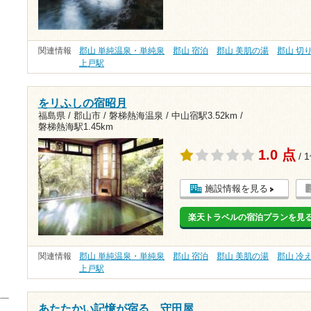
関連情報
郡山 単純温泉・単純泉
郡山 宿泊
郡山 美肌の湯
郡山 切
上戸駅
をリふしの宿昭月
福島県 / 郡山市 / 磐梯熱海温泉 /
中山宿駅3.52km
/
磐梯熱海駅1.45km
1.0 点
/ 
施設情報を見る
楽天トラベルの宿泊プランを見
関連情報
郡山 単純温泉・単純泉
郡山 宿泊
郡山 美肌の湯
郡山 冷
上戸駅
あたたかい記憶が宿る 守田屋