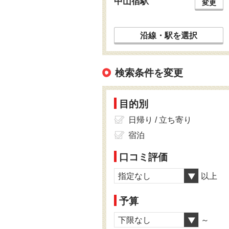
中山宿駅
変更
沿線・駅を選択
検索条件を変更
目的別
日帰り / 立ち寄り
宿泊
口コミ評価
指定なし
以上
予算
下限なし
～