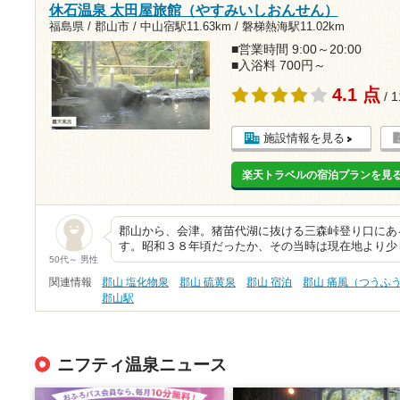
休石温泉 太田屋旅館（やすみいしおんせん）
福島県 / 郡山市 /
中山宿駅11.63km
/
磐梯熱海駅11.02km
■営業時間 9:00～20:00
■入浴料 700円～
4.1 点
/ 
施設情報を見る
楽天トラベルの宿泊プランを見
郡山から、会津。猪苗代湖に抜ける三森峠登り口にあ
す。昭和３８年頃だったか、その当時は現在地より少
50代～ 男性
関連情報
郡山 塩化物泉
郡山 硫黄泉
郡山 宿泊
郡山 痛風（つうふ
郡山駅
ニフティ温泉ニュース