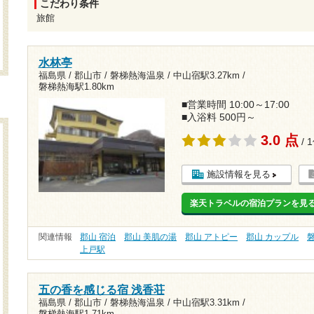
こだわり条件
旅館
水林亭
福島県 / 郡山市 / 磐梯熱海温泉 /
中山宿駅3.27km
/
磐梯熱海駅1.80km
■営業時間 10:00～17:00
■入浴料 500円～
3.0 点
/ 
施設情報を見る
楽天トラベルの宿泊プランを見
関連情報
郡山 宿泊
郡山 美肌の湯
郡山 アトピー
郡山 カップル
上戸駅
五の香を感じる宿 浅香荘
福島県 / 郡山市 / 磐梯熱海温泉 /
中山宿駅3.31km
/