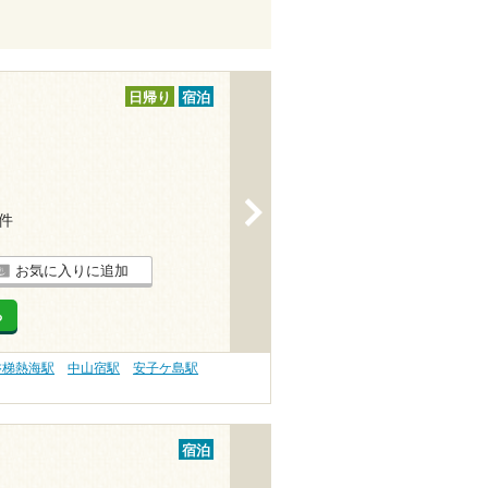
日帰り
宿泊
>
1件
お気に入りに追加
る
磐梯熱海駅
中山宿駅
安子ケ島駅
宿泊