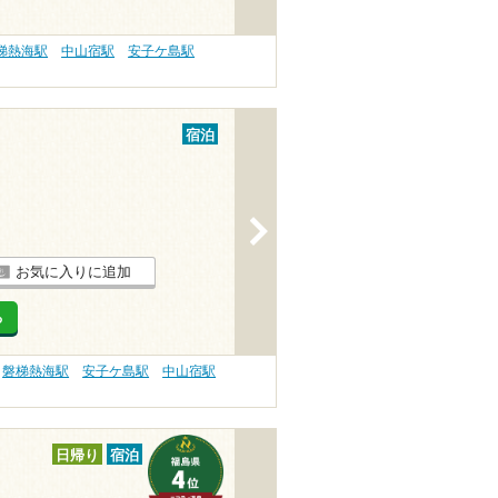
梯熱海駅
中山宿駅
安子ケ島駅
宿泊
>
お気に入りに追加
る
磐梯熱海駅
安子ケ島駅
中山宿駅
日帰り
宿泊