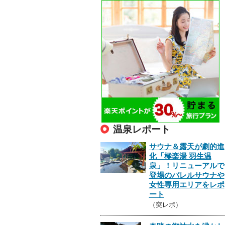
温泉レポート
サウナ＆露天が劇的進
化「極楽湯 羽生温
泉」！リニューアルで
登場のバレルサウナや
女性専用エリアをレポ
ート
（突レポ）