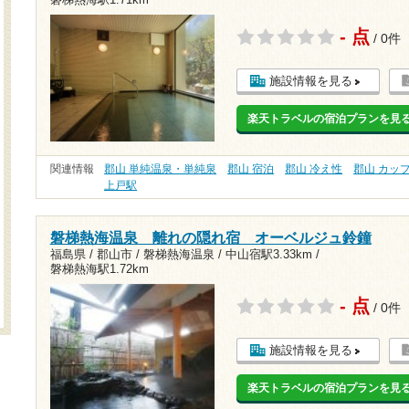
磐梯熱海駅1.71km
- 点
/ 0件
施設情報を見る
楽天トラベルの宿泊プランを見
関連情報
郡山 単純温泉・単純泉
郡山 宿泊
郡山 冷え性
郡山 カッ
上戸駅
磐梯熱海温泉 離れの隠れ宿 オーベルジュ鈴鐘
福島県 / 郡山市 / 磐梯熱海温泉 /
中山宿駅3.33km
/
磐梯熱海駅1.72km
- 点
/ 0件
施設情報を見る
楽天トラベルの宿泊プランを見