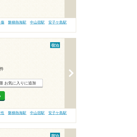
り傷
磐梯熱海駅
中山宿駅
安子ケ島駅
宿泊
1件
>
お気に入りに追加
る
え性
磐梯熱海駅
中山宿駅
安子ケ島駅
宿泊