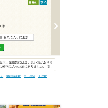
日帰り
宿泊
>
11件
お気に入りに追加
る
る太田屋旅館には遠い思い出がありま
し峠内に入った所にありました。 郡…
う）
磐梯熱海駅
中山宿駅
上戸駅