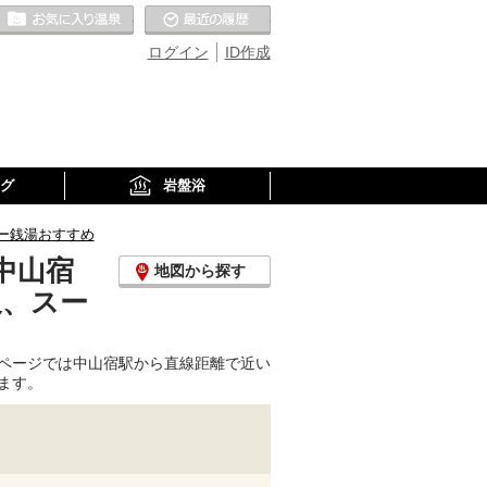
お気に入りの温泉
最近の履歴
ログイン
ID作成
グ
岩盤浴
ー銭湯おすすめ
中山宿
地図から探す
泉、スー
ページでは中山宿駅から直線距離で近い
ます。