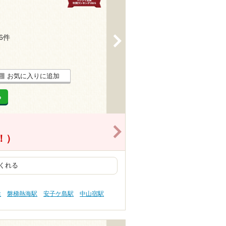
16件
>
お気に入りに追加
る
>
得！）
くれる
性
磐梯熱海駅
安子ケ島駅
中山宿駅