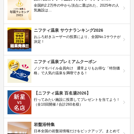
全国約2.2万件の中から頂点に選ばれた、2025年の人
気施設は…
ニフティ温泉 サウナランキング2026
おふろ好きユーザーの投票により、全国No.1サウナが
決定！
ニフティ温泉プレミアムクーポン
ノジマモバイル会員向け 通常よりもお得な「特別価
格」で人気の温泉を満喫できる！
【ニフティ温泉 百名湯2026】
行ってみたい施設に投票してプレゼントを当てよう！
（全10回開催 / 合計260名様）
岩盤浴特集
日本全国の岩盤浴情報だけをピックアップ。まとめて