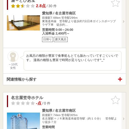
湯～とぴあ宝
お気に入
りに追加
2.8点
/ 30 件
愛知県 / 名古屋市南区
前後駅7.68km
笠寺駅296m
東海道本線 笠寺駅より徒歩約7分日本ガイシスポーツプ
ラザ下車 徒歩約…
営業時間 0:00～24:00
入浴料金 2,400円～
日帰り
露天風呂
お風呂の種類が豊富で食事処もとても賑わっていてすごくいいで
す。 漫画の種類も豊富で時間が足りないくらいです^_^
～10代
女性
関連情報から探す
名古屋笠寺ホテル
お気に入
りに追加
-点
/ 0 件
愛知県 / 名古屋市南区
前後駅7.74km
笠寺駅305m
名古屋駅⇒ＪＲ東海道本線笠寺駅（約１０分） 笠寺駅よ
り徒歩７分
営業時間