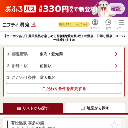
購入済チケットはこちら
ログイン
履歴
メニュー
【クーポンあり】露天風呂が楽しめる前後駅(愛知県)近くの温泉、日帰り温泉、スーパ
ー銭湯おすすめ
1. 都道府県
東海 / 愛知県
2. 沿線・駅
前後駅
3. こだわり条件
露天風呂
こだわり条件を変更する
リストから探す
地図から探す
有松温泉 喜多の湯
お気に入
りに追加