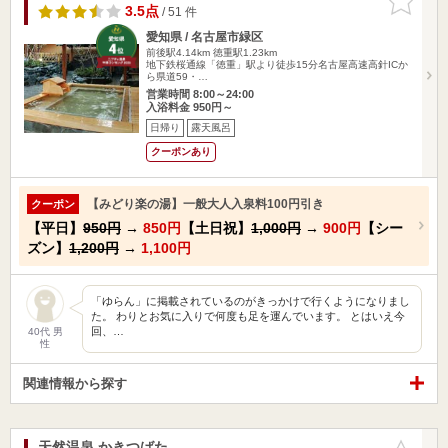
りに追加
3.5点
/ 51 件
愛知県 / 名古屋市緑区
前後駅4.14km
徳重駅1.23km
地下鉄桜通線「徳重」駅より徒歩15分名古屋高速高針ICか
ら県道59・…
営業時間 8:00～24:00
入浴料金 950円～
日帰り
露天風呂
クーポンあり
【みどり楽の湯】一般大人入泉料100円引き
クーポン
【平日】
950円
→
850円
【土日祝】
1,000円
→
900円
【シー
ズン】
1,200円
→
1,100円
「ゆらん」に掲載されているのがきっかけで行くようになりまし
た。 わりとお気に入りで何度も足を運んでいます。 とはいえ今
回、…
40代 男
性
関連情報から探す
天然温泉 かきつばた
お気に入