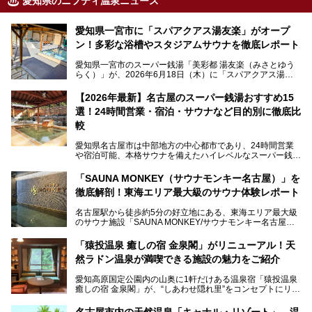
愛知県のニフティ温泉ニュース
愛知県一宮市に「スパアクアス湯友楽」がオープ
ン！多彩な浴槽やスタジアムサウナを徹底レポート
愛知県一宮市のスーパー銭湯「美彩都 湯友楽（みさとゆう
らく）」が、2026年6月18日（木）に「スパアクアス湯友
楽」としてリニューアルオープン！
【2026年最新】名古屋のスーパー銭湯おすすめ15
この地で30年にわたり愛され続けてきた施設だからこそ、
選！24時間営業・宿泊・サウナなど目的別に徹底比
地元住民をはじめオープンを待ちわびている人も多いのでは
ないでしょうか。
較
老朽化した設備の補修を機に、2年前からじっくり構想を練
ってきたというだけあって、館内の充実度は想像以上。
愛知県名古屋市は中部地方の中心都市であり、24時間営業
以前の4倍に拡張したという露天エリアや10の浴槽、40人収
や宿泊可能、本格サウナを備えたハイレベルなスーパー銭湯
容の巨大なスタジアムサウナに、岩盤浴やリラクゼーション
が密集する激戦区です。
までまるごと楽しめる施設に生まれ変わりました。
「SAUNA MONKEY（サウナモンキー名古屋）」を
そのため、「日々の仕事の疲れを心身ともにリセットした
今回は、全面リニューアルして新しくなった「スパアクアス
徹底解剖！東海エリア最大級のサウナ体験レポート
い」「休日に時間を忘れて1日中ダラダラ過ごしたい」「コ
湯友楽」に一足早くお邪魔して取材してきました！
スパ良く非日常の極上体験を味わいたい」人向けの施設が多
名古屋駅から徒歩約5分の好立地にある、東海エリア最大級
くある点が魅力です！
のサウナ施設「SAUNA MONKEY/サウナモンキー名古屋」
をご存じですか？
今回は、名古屋市でおすすめのスーパー銭湯を紹介します。
「名古屋駅周辺ってサウナが少ないよね」という声をよく耳
お好みの温泉施設を見つけて楽しんでくださいね。
「猿投温泉 癒しの宿 金泉閣」がリニューアル！天
にするだけあり、アクセスの良さにも胸が高鳴ります。
然ラドン温泉が満喫できる施設の魅力をご紹介
今回は普段は男性専用となっているパブリックサウナが、女
性専用で公開される『レディースデー』が開催されたので、
愛知高原国定公園内の山奥に1軒だけある温泉宿「猿投温泉
さっそく取材してきました！
癒しの宿 金泉閣」が、“しあわせ隠れ里”をコンセプトにリニ
ューアルオープンします。
名古屋市内の天然温泉「キャナル・リゾート」 温