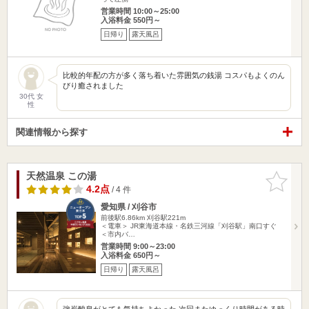
営業時間 10:00～25:00
入浴料金 550円～
日帰り
露天風呂
比較的年配の方が多く落ち着いた雰囲気の銭湯 コスパもよくのん
びり癒されました
30代 女
性
関連情報から探す
天然温泉 この湯
お気に入
りに追加
4.2点
/ 4 件
愛知県 / 刈谷市
前後駅6.86km
刈谷駅221m
＜電車＞ JR東海道本線・名鉄三河線「刈谷駅」南口すぐ
＜市内バ…
営業時間 9:00～23:00
入浴料金 650円～
日帰り
露天風呂
強炭酸泉がとても気持ちよかった 次回またゆっくり時間がある時