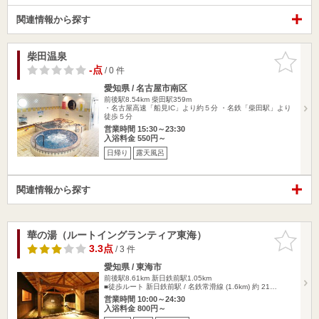
関連情報から探す
柴田温泉
お気に入
りに追加
-点
/ 0 件
愛知県 / 名古屋市南区
前後駅8.54km
柴田駅359m
・名古屋高速「船見IC」より約５分 ・名鉄「柴田駅」より
徒歩５分
営業時間 15:30～23:30
入浴料金 550円～
日帰り
露天風呂
関連情報から探す
華の湯（ルートイングランティア東海）
お気に入
りに追加
3.3点
/ 3 件
愛知県 / 東海市
前後駅8.61km
新日鉄前駅1.05km
■徒歩ルート 新日鉄前駅 / 名鉄常滑線 (1.6km) 約 21…
営業時間 10:00～24:30
入浴料金 800円～