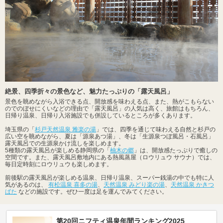
絶景、四季折々の景色など、魅力たっぷりの「露天風呂」
景色を眺めながら入浴できる点、開放感を味わえる点、また、熱がこもらない
のでのぼせにくいなどの理由で「露天風呂」の人気は高く、旅館はもちろん、
日帰り温泉、日帰り入浴施設でも併設しているところが多くあります。
埼玉県の「
杉戸天然温泉 雅楽の湯
」では、四季を通じて味わえる自然と杉戸の
広い空を眺めながら、夏は「源泉あつ湯」、冬は「生源泉つぼ風呂・石風呂」
露天風呂での生源泉かけ流しを楽しめます。
5種類の露天風呂が楽しめる静岡県の「
柚木の郷
」は、開放感たっぷりで癒しの
空間です。また、露天風呂敷地内にある熱風蒸屋（ロウリュウ サウナ）では、
毎日定時刻にロウリュウも楽しめます。
前後駅の露天風呂が楽しめる温泉、日帰り温泉、スーパー銭湯の中でも特に人
気があるのは、
有松温泉 喜多の湯
、
天然温泉 みどり楽の湯
、
天然温泉 かきつ
ばた
などの施設です。ぜひ一度は足を運んでみてください。
第20回ニフティ温泉年間ランキング2025