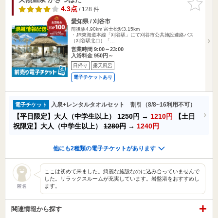
りに追加
4.3点
/ 128 件
愛知県 / 刈谷市
前後駅4.90km
富士松駅3.15km
・JR東海道本線「刈谷駅」にて刈谷市公共施設連絡バス
（刈谷駅北口）「…
営業時間 9:00～23:00
入浴料金 950円～
日帰り
露天風呂
電子チケットあり
入泉+レンタルタオルセット 割引（8/8~16利用不可）
電子チケット
【平日限定】大人（中学生以上）
1250円
→
1210円
【土日
祝限定】大人（中学生以上）
1280円
→
1240円
他にも2種類の電子チケットがあります
ここは初めて来ました。綺麗な施設なのに込み合っていませんで
した。リラックスルームが充実しています。岩盤浴をおすすめし
ます。
匿名
関連情報から探す