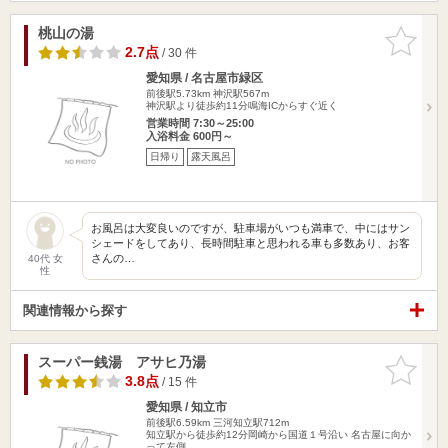
桃山の湯
お気に入
りに追加
2.7点
/ 30 件
愛知県 / 名古屋市緑区
前後駅5.73km
神沢駅567m
神沢駅より徒歩約11分鳴海ICからすぐ近く
営業時間 7:30～25:00
入浴料金 600円～
日帰り
露天風呂
お風呂は大変良いのですが、駐車場がいつも満車で、中にはサン
シェードをしてあり、長時間駐車と思われる車も多数あり、お客
さんの…
40代 女
性
関連情報から探す
スーパー銭湯 アサヒ乃湯
お気に入
りに追加
3.8点
/ 15 件
愛知県 / 知立市
前後駅6.59km
三河知立駅712m
知立駅から徒歩約12分岡崎から国道１号沿い 名古屋に向か
って左側