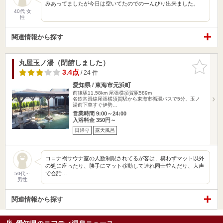
みあってましたが今日は空いてたのでのーんびり出来ました。
40代 女
性
関連情報から探す
丸屋玉ノ湯（閉館しました）
お気に入
りに追加
3.4点
/ 24 件
愛知県 / 東海市元浜町
前後駅11.58km
尾張横須賀駅589m
名鉄常滑線尾張横須賀駅から東海市循環バスで5分、玉ノ
湯前下車すぐ伊勢…
営業時間 9:00～24:00
入浴料金 350円～
日帰り
露天風呂
コロナ禍サウナ室の人数制限されてるが客は、構わずマット以外
の処に座ったり、勝手にマット移動して連れ同士並んだり、大声
で会話…
50代～
男性
関連情報から探す