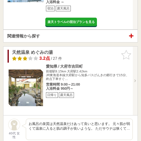
入浴料金 ～
宿泊
露天風呂
楽天トラベルの宿泊プランを見る
関連情報から探す
天然温泉 めぐみの湯
お気に入
りに追加
3.2点
/ 27 件
愛知県 / 大府市吉田町
前後駅8.15km
大府駅2.42km
JR東海道本線大府駅から知多バスげんきの郷行きで15分、
終点下車すぐ…
営業時間 9:00～21:00
入浴料金 950円～
日帰り
露天風呂
お風呂の泉質は天然温泉だけあって良いと思います。 元々肌が弱
くて温泉に入ると肌の調子が良いような。 ただサウナは狭くて…
40代 女
性