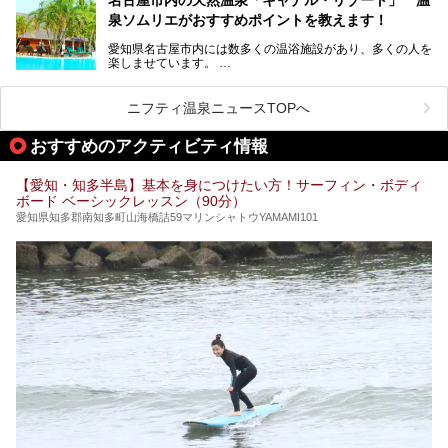
天然ラドン温泉が堪能できるお風呂や、新設・改装された客
泉ソムリエがおすすめポイントを教えます！
室、地元の食材と温泉水で作られたお料理……。
新しくなった「猿投温泉 癒しの宿 金泉閣」の魅力を丸ごと
愛知県名古屋市内には数多くの温浴施設があり、多くの人を
ご紹介します。
楽しませています。
その中でも今回は「キャナル・リゾート」について、温泉ソ
ムリエの目線で紹介していきます！
ニフティ温泉ニュースTOPへ
名古屋市内にはスーパー銭湯や日帰り温泉が多く、「どこに
行こうかな？」と悩んでしまう方も多いと思います。
おすすめのアクティビティ情報
ぜひこの記事を参考にして「キャナル・リゾート」に出かけ
てみるのはいかがでしょうか？
【愛知・知多半島】基本を身につけたい方！サーフィン・ボディ
ボード ベーシックレッスン（90分）
愛知県知多郡南知多町山海橋詰59マリンシャトウYAMAMI101