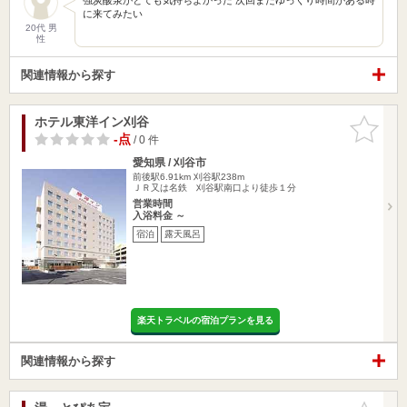
に来てみたい
20代 男
性
関連情報から探す
ホテル東洋イン刈谷
お気に入
りに追加
-点
/ 0 件
愛知県 / 刈谷市
前後駅6.91km
刈谷駅238m
ＪＲ又は名鉄 刈谷駅南口より徒歩１分
営業時間
入浴料金 ～
宿泊
露天風呂
楽天トラベルの宿泊プランを見る
関連情報から探す