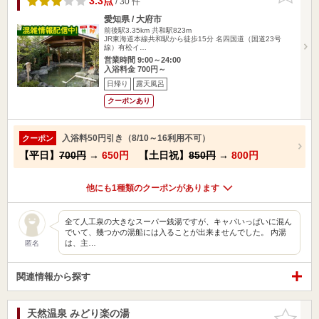
3.3点
/ 30 件
愛知県 / 大府市
前後駅3.35km
共和駅823m
JR東海道本線共和駅から徒歩15分 名四国道（国道23号
線）有松イ…
営業時間 9:00～24:00
入浴料金 700円～
日帰り
露天風呂
クーポンあり
入浴料50円引き（8/10～16利用不可）
クーポン
【平日】
700円
→
650円
【土日祝】
850円
→
800円
他にも1種類のクーポンがあります
全て人工泉の大きなスーパー銭湯ですが、キャパいっぱいに混ん
でいて、幾つかの湯船には入ることが出来ませんでした。 内湯
は、主…
匿名
関連情報から探す
天然温泉 みどり楽の湯
お気に入