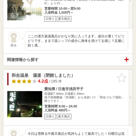
IC」より15…
営業時間 10:00～翌9:00
入浴料金 1,500円～
日帰り
露天風呂
ここの漢方薬湯風呂がかなり気に入ってます。成分が濃くてピリ
ピリです。まるで温シップの成分に身体を浸けてる感じ？足腰に
効く感…
匿名
関連情報から探す
和合温泉 湯楽（閉館しました）
お気に入
りに追加
4.2点
/ 195 件
愛知県 / 日進市浅田平子
前後駅7.68km
日進駅1.49km
地下鉄鶴舞線『赤池駅』から名鉄バス 『和合ゴルフ場前』
降りてすぐ …
営業時間 9:00～24:00
入浴料金 480円～
日帰り
露天風呂
今日は雪降る中露天風呂が気持ちよくて最高でした！日曜日は混