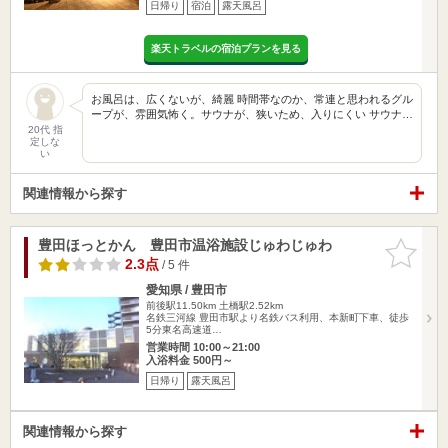
日帰り
宿泊
露天風呂
楽天トラベルの宿泊プランを見る
お風呂は、広くないが、綺麗 時間帯なのか、常連と思われるグル
ープが、雰囲気怖く。サウナが、狭いため、入りにくい サウナ…
20代 指
定しな
い
関連情報から探す
豊田ほっとかん 豊田市温浴施設じゅわじゅわ
お気に入
りに追加
2.3点
/ 5 件
愛知県 / 豊田市
前後駅11.50km
土橋駅2.52km
名鉄三河線 豊田市駅より名鉄バス利用、本新町下車、徒歩
5分東名高速道…
営業時間 10:00～21:00
入浴料金 500円～
日帰り
露天風呂
関連情報から探す