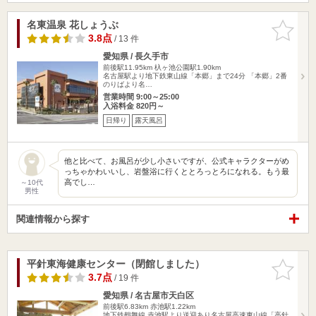
名東温泉 花しょうぶ
お気に入
りに追加
3.8点
/ 13 件
愛知県 / 長久手市
前後駅11.95km
杁ヶ池公園駅1.90km
名古屋駅より地下鉄東山線「本郷」まで24分 「本郷」2番
のりばより名…
営業時間 9:00～25:00
入浴料金 820円～
日帰り
露天風呂
他と比べて、お風呂が少し小さいですが、公式キャラクターがめ
っちゃかわいいし、岩盤浴に行くととろっとろになれる。もう最
高でし…
～10代
男性
関連情報から探す
平針東海健康センター（閉館しました）
お気に入
りに追加
3.7点
/ 19 件
愛知県 / 名古屋市天白区
前後駅6.83km
赤池駅1.22km
地下鉄鶴舞線 赤池駅より送迎あり名古屋高速東山線「高針