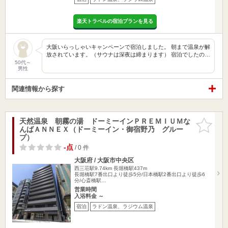
楽天トラベルの宿泊プランを見る
大阪いらっしゃいキャンペーンで宿泊しました。 朝まで温泉が解
放されています。（サウナは深夜は締まります） 宿泊でしたの…
50代～
男性
関連情報から探す
天然温泉 朝霧の湯 ドーミーインＰＲＥＭＩＵＭな
お気に入
んばＡＮＮＥＸ（ドーミーイン・御宿野乃 グルー
りに追加
プ）
-点
/ 0 件
大阪府 / 大阪市中央区
西三荘駅9.74km
長堀橋駅437m
長堀橋駅7番出口より徒歩5分/日本橋駅2番出口より徒歩6
分/心斎橋駅…
営業時間
入浴料金 ～
宿泊
ラドン温泉、ラジウム温泉