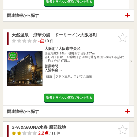
楽天トラベルの宿泊プランを見る
関連情報から探す
天然温泉 浪華の湯 ドーミーイン大阪谷町
お気に入
りに追加
-点
/ 0 件
大阪府 / 大阪市中央区
西三荘駅8.24km
谷町四丁目駅357m
谷町四丁目駅 ４番出口より本町通を西側へ向かい徒歩に
て約４分(谷町四…
営業時間
入浴料金 ～
宿泊
ラドン温泉、ラジウム温泉
楽天トラベルの宿泊プランを見る
関連情報から探す
SPA＆SAUNA水春 服部緑地
お気に入
りに追加
2.2点
/ 11 件