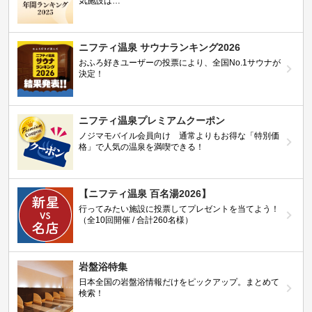
気施設は…
ニフティ温泉 サウナランキング2026
おふろ好きユーザーの投票により、全国No.1サウナが
決定！
ニフティ温泉プレミアムクーポン
ノジマモバイル会員向け 通常よりもお得な「特別価
格」で人気の温泉を満喫できる！
【ニフティ温泉 百名湯2026】
行ってみたい施設に投票してプレゼントを当てよう！
（全10回開催 / 合計260名様）
岩盤浴特集
日本全国の岩盤浴情報だけをピックアップ。まとめて
検索！