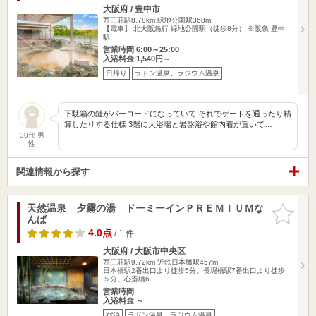
大阪府 / 豊中市
西三荘駅8.78km
緑地公園駅368m
【電車】 北大阪急行 緑地公園駅（徒歩8分） ※阪急 豊中
駅・…
営業時間 6:00～25:00
入浴料金 1,540円～
日帰り
ラドン温泉、ラジウム温泉
下駄箱の鍵がバーコードになっていて それでゲートを通ったり精
算したりする仕様 3階に大浴場と岩盤浴や館内着が置いて…
30代 男
性
関連情報から探す
天然温泉 夕霧の湯 ドーミーインＰＲＥＭＩＵＭな
お気に入
んば
りに追加
4.0点
/ 1 件
大阪府 / 大阪市中央区
西三荘駅9.72km
近鉄日本橋駅457m
日本橋駅2番出口より徒歩5分。長堀橋駅7番出口より徒歩
５分。心斎橋6…
営業時間
入浴料金 ～
宿泊
ラドン温泉、ラジウム温泉