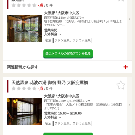
-点
/ 0 件
大阪府 / 大阪市中央区
西三荘駅8.18km
北浜駅270m
地下鉄堺筋線「北浜駅」4番出口より徒歩約１分 ※地上ま
でのエレベー…
営業時間
入浴料金 ～
宿泊
ラドン温泉、ラジウム温泉
楽天トラベルの宿泊プランを見る
関連情報から探す
天然温泉 花波の湯 御宿 野乃 大阪淀屋橋
お気に入
りに追加
-点
/ 0 件
大阪府 / 大阪市中央区
西三荘駅8.23km
なにわ橋駅172m
［電車の場合］ 大阪メトロ御堂筋線「淀屋橋駅」1番出口
より約5分(…
営業時間 15:00～翌10:00
入浴料金 ～
宿泊
ラドン温泉、ラジウム温泉