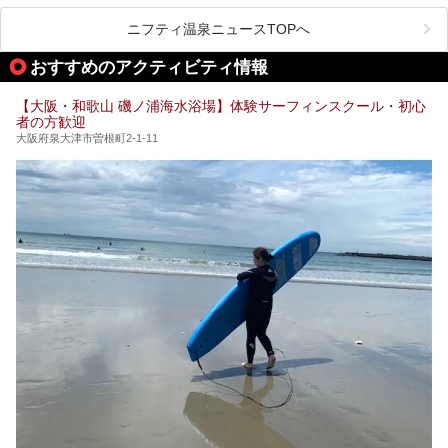
ペース、ロウリュウなど、心ゆくまで楽しむためのサービス
今回は、あるごの湯を訪問し、チムジルバンやお風呂、食事
が充実した施設も多くみられます。
ニフティ温泉ニュースTOPへ
処にいたるまで魅力をたっぷり堪能してきたので、その全容
を詳しく紹介します！
今回はそんなサウナにこだわった、大阪府内のオススメ温
おすすめのアクティビティ情報
泉・銭湯・スパを30件紹介したいと思います！
【大阪・和歌山 磯ノ浦海水浴場】体験サーフィンスクール・初心
者の方歓迎
大阪府泉大津市曽根町2-1-11