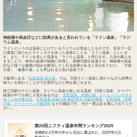
神経痛や高血圧などに効果があると言われている「ラドン温泉」「ラジ
ウム温泉」
ラドンというのは温泉にとけているラジウムが気化したものです。安全で一定
の濃度に保たれたラドンガスを送った温泉のことを「ラドン温泉」といいま
す。また、ラドンを含んだ温泉を「ラジウム温泉」と呼びます。入浴や吸入を
することで、体内の血液や細胞に作用し、新陳代謝を促進させ、神経痛や高血
圧など様々な健康の悩みを解消してくれる効果があると言われており、「万病
の湯」「健康の湯」とも呼ばれる人気の温泉です。
大阪府にある「
松葉温泉 滝の湯
」では、天然ラドン温泉に浸かりながら四季の
移ろいを味わうことができ贅沢なひと時を過ごせます。
西三荘駅のラドン温泉、ラジウム温泉が楽しめる温泉、日帰り温泉、スーパー
銭湯の中でも特に人気があるのは、
天然温泉 水都の湯 ドーミーインＰＲＥ
ＭＩＵＭ大阪北浜
、
天然温泉 花波の湯 御宿 野乃 大阪淀屋橋
、
天然温泉 浪華
の湯 ドーミーイン大阪谷町
などの施設です。ぜひ一度は足を運んでみてくだ
さい。
第20回ニフティ温泉年間ランキング2025
全国約2.2万件の中から頂点に選ばれた、2025年の人