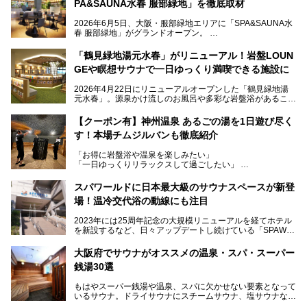
PA&SAUNA水春 服部緑地」を徹底取材
2026年6月5日、大阪・服部緑地エリアに「SPA&SAUNA水
春 服部緑地」がグランドオープン。
当初の計画から約5年の時を経て誕生した本施設は、温泉・
「鶴見緑地湯元水春」がリニューアル！岩盤LOUN
サウナ・岩盤浴・フィットネス・ラウンジ・レストランなど
GEや瞑想サウナで一日ゆっくり満喫できる施設に
を融合した、これまでの“水春”のイメージをさらに進化させ
た大型ウェルネス施設です。
2026年4月22日にリニューアルオープンした「鶴見緑地湯
元水春」。源泉かけ流しのお風呂や多彩な岩盤浴があること
今回はオープン前の内覧会に参加し、館内のこだわりポイン
で人気の施設ですが、リニューアルを経てこれまで以上
トを徹底取材してきました。
に“一日中くつろげる場所”としてパワーアップしています。
サウナー注目の3種のサウナや160cmの深水風呂、没入感の
【クーポン有】神州温泉 あるごの湯を1日遊び尽く
高い岩盤浴エリア、日本最大の台数を誇る最新AIフィットネ
す！本場チムジルバンも徹底紹介
今回のリニューアルでは、新たに登場した瞑想サウナをはじ
スマシンなど、見どころ満載の館内を詳しくご紹介します。
め、岩盤浴エリアや休憩スペースの充実、レストランなど、
「お得に岩盤浴や温泉を楽しみたい」
見どころが盛りだくさん。日常の疲れを癒やしたい方はもち
「一日ゆっくりリラックスして過ごしたい」
ろん、休日にゆったり過ごしたい方にもぴったりの内容とな
そんな方におすすめなのが、クーポンを使ってお得に長時間
っています。
利用できる「神州温泉 あるごの湯」です。
スパワールドに日本最大級のサウナスペースが新登
本記事では、そんなリニューアル後の注目ポイントを詳しく
場！温冷交代浴の動線にも注目
あるごの湯は、大阪府豊中市にある日帰り温浴施設で、阪急
紹介します。これから「鶴見緑地湯元水春」に訪れる方や、
宝塚線「三国駅」から徒歩約10分とアクセスも良好です。
より満足度の高い過ごし方をしたい方はぜひお読みくださ
2023年には25周年記念の大規模リニューアルを経てホテル
チムジルバン（岩盤浴）を中心に、発汗・リラックス・漫画
い。
を新設するなど、日々アップデートし続けている「SPAWO
タイムまで満喫できる長時間滞在型の施設なので、一日中ゆ
RLD HOTEL＆RESORT」（以下スパワールド）。
ったりと過ごしたいときにおすすめ。大うちわやタオルによ
そんなスパワールドが2025年11月15日（土）に、新たな浴
る迫力ある熱波パフォーマンスも毎日行われており、“とと
大阪府でサウナがオススメの温泉・スパ・スーパー
室や日本最大級140人収容の大規模サウナを携えてリニュー
のう”体験をしっかり楽しめるのもポイントです。
銭湯30選
アルオープン！浴室である4F・6Fそれぞれにリニューアル
が施されており、その総工費はなんと13.5億円！
さらに館内でくつろぐだけでなく、隣接するビルにはカラオ
もはやスーパー銭湯や温泉、スパに欠かせない要素となって
大規模リニューアルの全容を確認すべく、リニューアルプレ
ケやボウリングといった遊び場もあり、友人同士やカップル
いるサウナ。ドライサウナにスチームサウナ、塩サウナな
オープンイベントに行ってきました！今回はそのリニューア
で“遊び+癒し”の一日を過ごすのにもぴったり。
ど、いくつか異なるタイプが楽しめたり、水風呂や外気浴ス
ル部分の概要をお届けします。