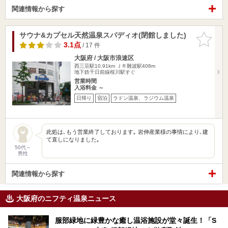
関連情報から探す
サウナ&カプセル天然温泉スパディオ(閉館しました)
お気に入
りに追加
3.1点
/ 17 件
大阪府 / 大阪市浪速区
西三荘駅10.91km
ＪＲ難波駅408m
地下鉄千日前線桜川駅すぐ
営業時間
入浴料金 ～
日帰り
宿泊
ラドン温泉、ラジウム温泉
此処は､もう営業終了しております｡ 岩伸産業様の事情により､建
て直しになりました｡
50代～
男性
関連情報から探す
大阪府のニフティ温泉ニュース
服部緑地に緑豊かな癒し温浴施設が堂々誕生！「S