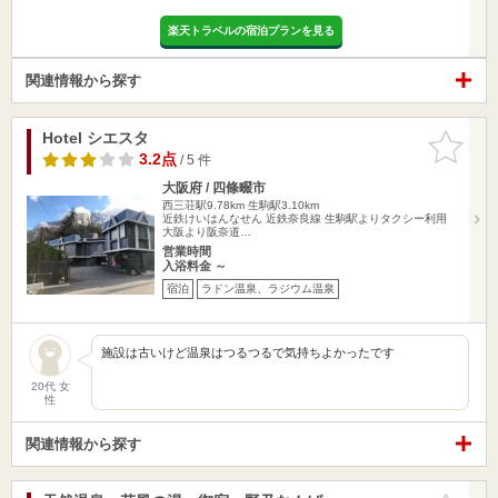
楽天トラベルの宿泊プランを見る
関連情報から探す
Hotel シエスタ
お気に入
りに追加
3.2点
/ 5 件
大阪府 / 四條畷市
西三荘駅9.78km
生駒駅3.10km
近鉄けいはんなせん 近鉄奈良線 生駒駅よりタクシー利用
大阪より阪奈道…
営業時間
入浴料金 ～
宿泊
ラドン温泉、ラジウム温泉
施設は古いけど温泉はつるつるで気持ちよかったです
20代 女
性
関連情報から探す