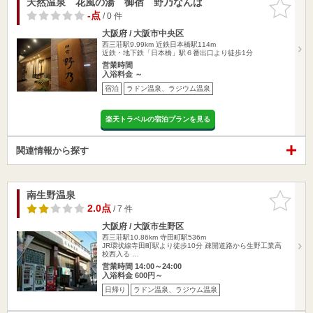
天然温泉 花風の湯 御宿 野乃なんば
お気に入
りに追加
-点
/ 0 件
大阪府 / 大阪市中央区
西三荘駅9.99km
近鉄日本橋駅114m
近鉄・地下鉄「日本橋」駅６番出口より徒歩1分
営業時間
入浴料金 ～
宿泊
ラドン温泉、ラジウム温泉
楽天トラベルの宿泊プランを見る
関連情報から探す
南生野温泉
お気に入
りに追加
2.0点
/ 7 件
大阪府 / 大阪市生野区
西三荘駅10.86km
寺田町駅536m
JR環状線寺田町駅より徒歩10分 疎開道路から生野工業高
校西入る …
営業時間 14:00～24:00
入浴料金 600円～
日帰り
ラドン温泉、ラジウム温泉