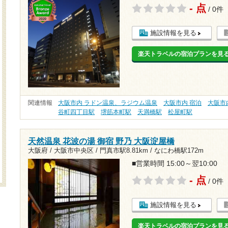
- 点
/ 0件
施設情報を見る
楽天トラベルの宿泊プランを見
関連情報
大阪市内 ラドン温泉、ラジウム温泉
大阪市内 宿泊
大阪市
谷町四丁目駅
堺筋本町駅
天満橋駅
松屋町駅
天然温泉 花波の湯 御宿 野乃 大阪淀屋橋
大阪府 / 大阪市中央区 /
門真市駅8.81km
/
なにわ橋駅172m
■営業時間 15:00～翌10:00
- 点
/ 0件
施設情報を見る
楽天トラベルの宿泊プランを見