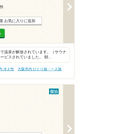
>
1件
お気に入りに追加
る
まで温泉が解放されています。（サウナ
ービスされていました。 朝…
内 冷え性
大阪市内 ひとり旅・一人旅
宿泊
>