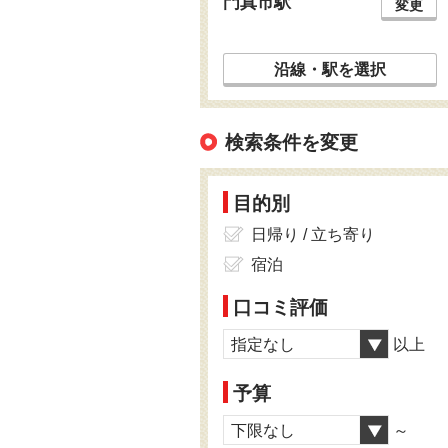
門真市駅
変更
沿線・駅を選択
検索条件を変更
目的別
日帰り / 立ち寄り
宿泊
口コミ評価
指定なし
以上
予算
下限なし
～