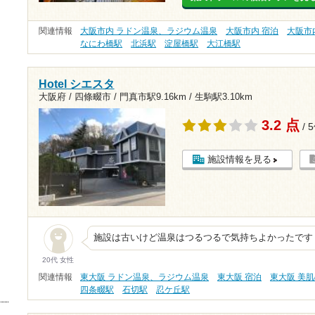
関連情報
大阪市内 ラドン温泉、ラジウム温泉
大阪市内 宿泊
大阪市
なにわ橋駅
北浜駅
淀屋橋駅
大江橋駅
Hotel シエスタ
大阪府 / 四條畷市 /
門真市駅9.16km
/
生駒駅3.10km
3.2 点
/ 
施設情報を見る
施設は古いけど温泉はつるつるで気持ちよかったです
20代 女性
関連情報
東大阪 ラドン温泉、ラジウム温泉
東大阪 宿泊
東大阪 美
四条畷駅
石切駅
忍ケ丘駅