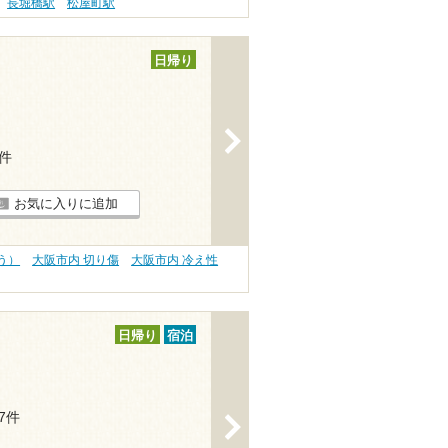
長堀橋駅
松屋町駅
日帰り
>
7件
お気に入りに追加
う）
大阪市内 切り傷
大阪市内 冷え性
日帰り
宿泊
17件
>