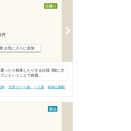
日帰り
>
11件
お気に入りに追加
通ったり精算したりする仕様 3階に大
ープンということで綺麗…
OK
北摂 ひとり旅・一人旅
緑地公園駅
宿泊