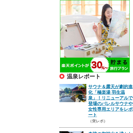
温泉レポート
サウナ＆露天が劇的進
化「極楽湯 羽生温
泉」！リニューアルで
登場のバレルサウナや
女性専用エリアをレポ
ート
（突レポ）