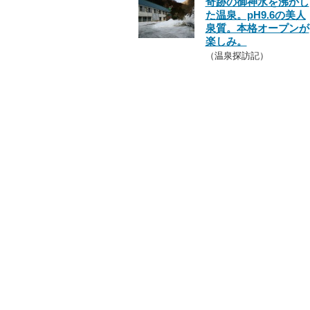
奇跡の御神水を沸かし
た温泉。pH9.6の美人
泉質。本格オープンが
楽しみ。
（温泉探訪記）