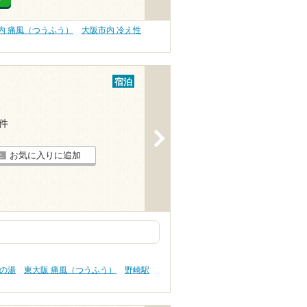
内 痛風（つうふう）
大阪市内 冷え性
宿泊
5件
>
お気に入りに追加
肌の湯
東大阪 痛風（つうふう）
野崎駅