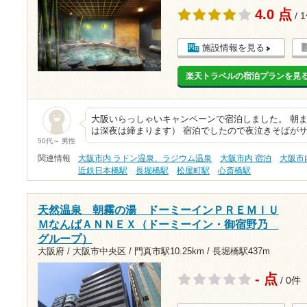
4.0 点
/ 
施設情報を見る
楽天トラベルの宿泊プランを見
大阪いらっしゃいキャンペーンで宿泊しました。 朝
は深夜は締まります） 宿泊でしたので夜泣きそばがサ
50代～ 男性
関連情報
大阪市内 ラドン温泉、ラジウム温泉
大阪市内 宿泊
大阪市
近鉄日本橋駅
長堀橋駅
松屋町駅
心斎橋駅
天然温泉 朝霧の湯 ドーミーインＰＲＥＭＩＵ
ＭなんばＡＮＮＥＸ（ドーミーイン・御宿野乃
グループ）
大阪府 / 大阪市中央区 /
門真市駅10.25km
/
長堀橋駅437m
- 点
/ 0件