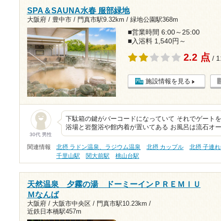
SPA＆SAUNA水春 服部緑地
大阪府 / 豊中市 /
門真市駅9.32km
/
緑地公園駅368m
■営業時間 6:00～25:00
■入浴料 1,540円～
2.2 点
/ 
施設情報を見る
下駄箱の鍵がバーコードになっていて それでゲートを
浴場と岩盤浴や館内着が置いてある お風呂は流石オ
30代 男性
関連情報
北摂 ラドン温泉、ラジウム温泉
北摂 カップル
北摂 子連れ
千里山駅
関大前駅
桃山台駅
天然温泉 夕霧の湯 ドーミーインＰＲＥＭＩＵ
Ｍなんば
大阪府 / 大阪市中央区 /
門真市駅10.23km
/
近鉄日本橋駅457m