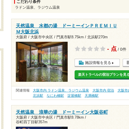
こだわり条件
ラドン温泉、ラジウム温泉
天然温泉 水都の湯 ドーミーインＰＲＥＭＩＵ
Ｍ大阪北浜
大阪府 / 大阪市中央区 /
門真市駅8.75km
/
北浜駅270m
- 点
/ 0件
施設情報を見る
楽天トラベルの宿泊プランを見
関連情報
大阪市内 ラドン温泉、ラジウム温泉
大阪市内 宿泊
大阪市
北浜駅
なにわ橋駅
淀屋橋駅
天満橋駅
天然温泉 浪華の湯 ドーミーイン大阪谷町
大阪府 / 大阪市中央区 /
門真市駅8.78km
/
谷町四丁目駅357m