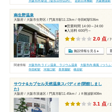
大阪市内 駅近（徒歩10分以内）
近鉄日本橋駅
大阪難波駅
南生野温泉
大阪府 / 大阪市生野区 /
門真市駅11.22km
/
寺田町駅536m
■営業時間 14:00～24:00
■入浴料 600円～
2.0 点
/ 
施設情報を見る
関連情報
大阪市内 ラドン温泉、ラジウム温泉
大阪市内 痛風（つうふ
寺田町駅
河堀口駅
美章園駅
桃谷駅
サウナ&カプセル天然温泉スパディオ(閉館しまし
た)
大阪府 / 大阪市浪速区 /
門真市駅11.45km
/
ＪＲ難波駅408m
3.1 点
/ 