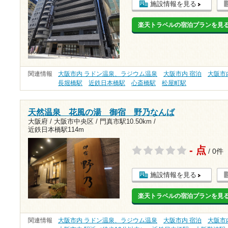
施設情報を見る
楽天トラベルの宿泊プランを見
関連情報
大阪市内 ラドン温泉、ラジウム温泉
大阪市内 宿泊
大阪市
長堀橋駅
近鉄日本橋駅
心斎橋駅
松屋町駅
天然温泉 花風の湯 御宿 野乃なんば
大阪府 / 大阪市中央区 /
門真市駅10.50km
/
近鉄日本橋駅114m
- 点
/ 0件
施設情報を見る
楽天トラベルの宿泊プランを見
関連情報
大阪市内 ラドン温泉、ラジウム温泉
大阪市内 宿泊
大阪市