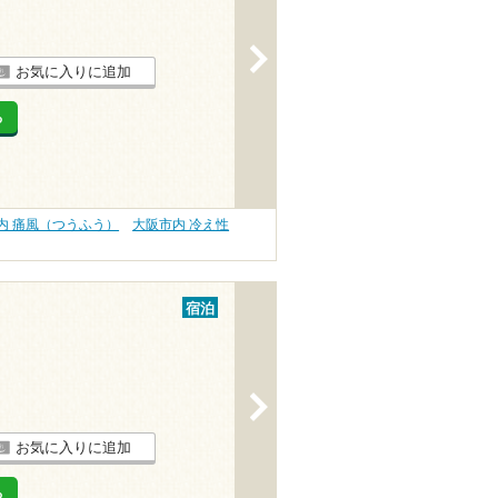
>
お気に入りに追加
る
内 痛風（つうふう）
大阪市内 冷え性
宿泊
>
お気に入りに追加
る