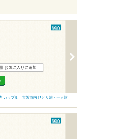
宿泊
>
お気に入りに追加
る
内 カップル
大阪市内 ひとり旅・一人旅
宿泊