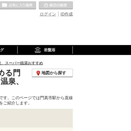
お気に入りの温泉
最近の履歴
ログイン
ID作成
グ
岩盤浴
泉、スーパー銭湯おすすめ
める門
地図から探す
り温泉、
です。このページでは門真市駅から直線
をご紹介します。