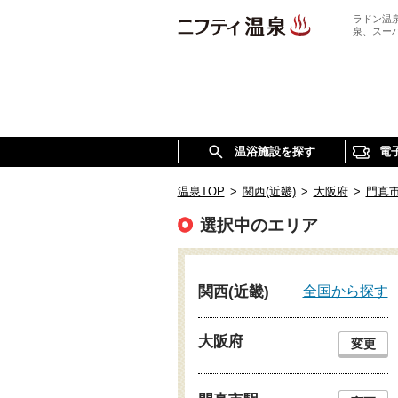
ラドン温
泉、スー
温浴施設を探す
電
温泉TOP
>
関西(近畿)
>
大阪府
>
門真
選択中のエリア
全国から探す
関西(近畿)
大阪府
変更