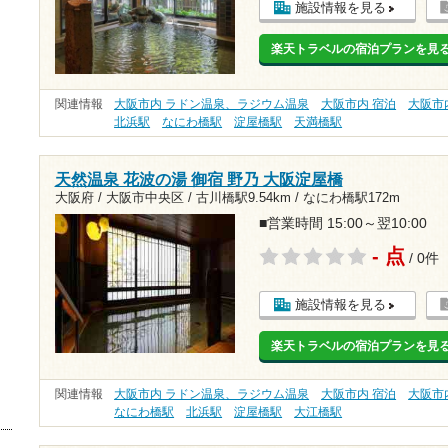
施設情報を見る
楽天トラベルの宿泊プランを見
関連情報
大阪市内 ラドン温泉、ラジウム温泉
大阪市内 宿泊
大阪市
北浜駅
なにわ橋駅
淀屋橋駅
天満橋駅
天然温泉 花波の湯 御宿 野乃 大阪淀屋橋
大阪府 / 大阪市中央区 /
古川橋駅9.54km
/
なにわ橋駅172m
■営業時間 15:00～翌10:00
- 点
/ 0件
施設情報を見る
楽天トラベルの宿泊プランを見
関連情報
大阪市内 ラドン温泉、ラジウム温泉
大阪市内 宿泊
大阪市
なにわ橋駅
北浜駅
淀屋橋駅
大江橋駅