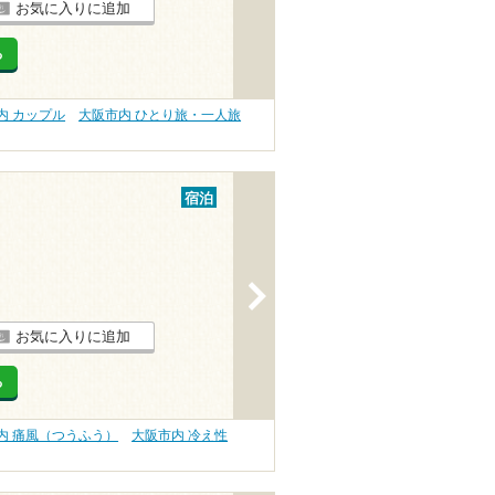
お気に入りに追加
る
内 カップル
大阪市内 ひとり旅・一人旅
宿泊
>
お気に入りに追加
る
内 痛風（つうふう）
大阪市内 冷え性