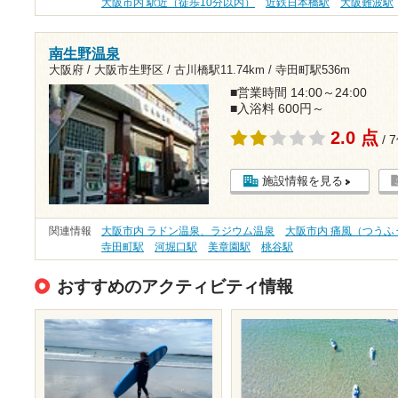
大阪市内 駅近（徒歩10分以内）
近鉄日本橋駅
大阪難波駅
南生野温泉
大阪府 / 大阪市生野区 /
古川橋駅11.74km
/
寺田町駅536m
■営業時間 14:00～24:00
■入浴料 600円～
2.0 点
/ 
施設情報を見る
関連情報
大阪市内 ラドン温泉、ラジウム温泉
大阪市内 痛風（つうふ
寺田町駅
河堀口駅
美章園駅
桃谷駅
おすすめのアクティビティ情報