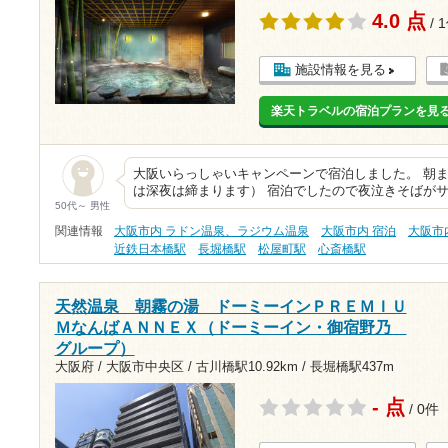
4.0 点
/ 
施設情報を見る
楽天トラベルの宿泊プランを見
大阪いらっしゃいキャンペーンで宿泊しました。 朝
は深夜は締まります） 宿泊でしたので夜泣きそばがサ
50代～ 男性
関連情報
大阪市内 ラドン温泉、ラジウム温泉
大阪市内 宿泊
大阪市
近鉄日本橋駅
長堀橋駅
松屋町駅
心斎橋駅
天然温泉 朝霧の湯 ドーミーインＰＲＥＭＩＵ
ＭなんばＡＮＮＥＸ（ドーミーイン・御宿野乃
グループ）
大阪府 / 大阪市中央区 /
古川橋駅10.92km
/
長堀橋駅437m
- 点
/ 0件