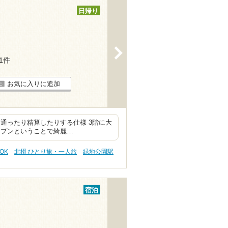
日帰り
>
11件
お気に入りに追加
通ったり精算したりする仕様 3階に大
ープンということで綺麗…
OK
北摂 ひとり旅・一人旅
緑地公園駅
宿泊