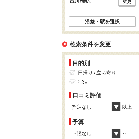
古川橋駅
変更
沿線・駅を選択
検索条件を変更
目的別
日帰り / 立ち寄り
宿泊
口コミ評価
指定なし
以上
予算
下限なし
～