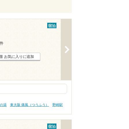
宿泊
5件
>
お気に入りに追加
肌の湯
東大阪 痛風（つうふう）
野崎駅
宿泊