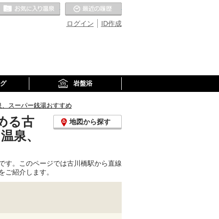
お気に入りの温泉
最近の履歴
ログイン
ID作成
グ
岩盤浴
泉、スーパー銭湯おすすめ
める古
地図から探す
り温泉、
です。このページでは古川橋駅から直線
をご紹介します。