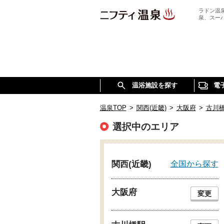
ラドン温
泉、スー
温浴施設を探す
電
温泉TOP
>
関西(近畿)
>
大阪府
>
古川
選択中のエリア
全国から探す
関西(近畿)
大阪府
変更