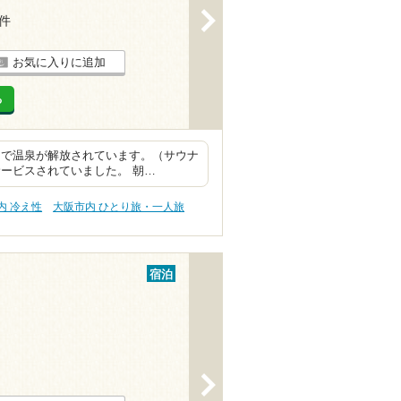
>
1件
お気に入りに追加
る
まで温泉が解放されています。（サウナ
ービスされていました。 朝…
内 冷え性
大阪市内 ひとり旅・一人旅
宿泊
>