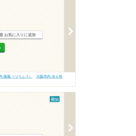
>
お気に入りに追加
る
内 痛風（つうふう）
大阪市内 冷え性
宿泊
>