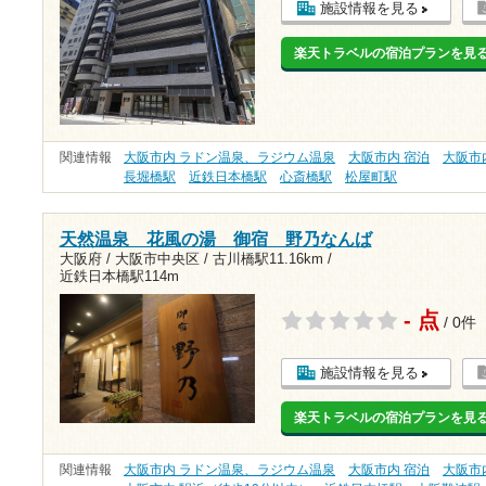
施設情報を見る
楽天トラベルの宿泊プランを見
関連情報
大阪市内 ラドン温泉、ラジウム温泉
大阪市内 宿泊
大阪市
長堀橋駅
近鉄日本橋駅
心斎橋駅
松屋町駅
天然温泉 花風の湯 御宿 野乃なんば
大阪府 / 大阪市中央区 /
古川橋駅11.16km
/
近鉄日本橋駅114m
- 点
/ 0件
施設情報を見る
楽天トラベルの宿泊プランを見
関連情報
大阪市内 ラドン温泉、ラジウム温泉
大阪市内 宿泊
大阪市