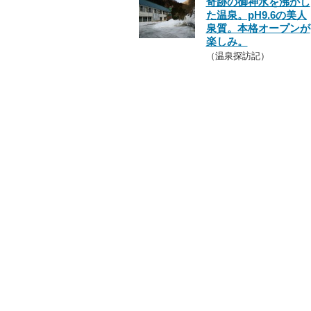
奇跡の御神水を沸かし
た温泉。pH9.6の美人
泉質。本格オープンが
楽しみ。
（温泉探訪記）