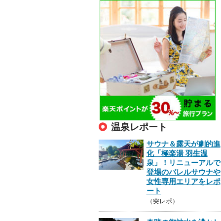
温泉レポート
サウナ＆露天が劇的進
化「極楽湯 羽生温
泉」！リニューアルで
登場のバレルサウナや
女性専用エリアをレポ
ート
（突レポ）