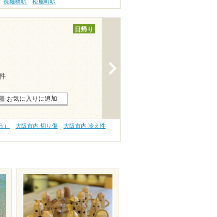
長堀橋駅
松屋町駅
日帰り
>
7件
お気に入りに追加
う）
大阪市内 切り傷
大阪市内 冷え性