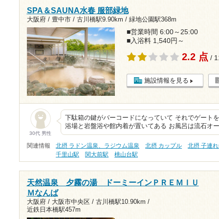
SPA＆SAUNA水春 服部緑地
大阪府 / 豊中市 /
古川橋駅9.90km
/
緑地公園駅368m
■営業時間 6:00～25:00
■入浴料 1,540円～
2.2 点
/ 
施設情報を見る
下駄箱の鍵がバーコードになっていて それでゲートを
浴場と岩盤浴や館内着が置いてある お風呂は流石オ
30代 男性
関連情報
北摂 ラドン温泉、ラジウム温泉
北摂 カップル
北摂 子連れ
千里山駅
関大前駅
桃山台駅
天然温泉 夕霧の湯 ドーミーインＰＲＥＭＩＵ
Ｍなんば
大阪府 / 大阪市中央区 /
古川橋駅10.90km
/
近鉄日本橋駅457m