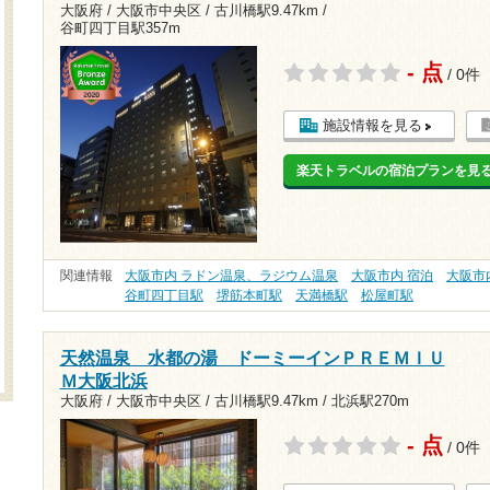
大阪府 / 大阪市中央区 /
古川橋駅9.47km
/
谷町四丁目駅357m
- 点
/ 0件
施設情報を見る
楽天トラベルの宿泊プランを見
関連情報
大阪市内 ラドン温泉、ラジウム温泉
大阪市内 宿泊
大阪市
谷町四丁目駅
堺筋本町駅
天満橋駅
松屋町駅
天然温泉 水都の湯 ドーミーインＰＲＥＭＩＵ
Ｍ大阪北浜
大阪府 / 大阪市中央区 /
古川橋駅9.47km
/
北浜駅270m
- 点
/ 0件