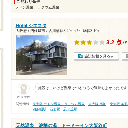
こだわり条件
ラドン温泉、ラジウム温泉
Hotel シエスタ
大阪府 / 四條畷市 /
古川橋駅8.49km
/
生駒駅3.10km
3.2 点
/ 
施設情報を見る
施設は古いけど温泉はつるつるで気持ちよかったです
20代 女性
関連情報
東大阪 ラドン温泉、ラジウム温泉
東大阪 宿泊
東大阪 美
四条畷駅
石切駅
忍ケ丘駅
天然温泉 浪華の湯 ドーミーイン大阪谷町