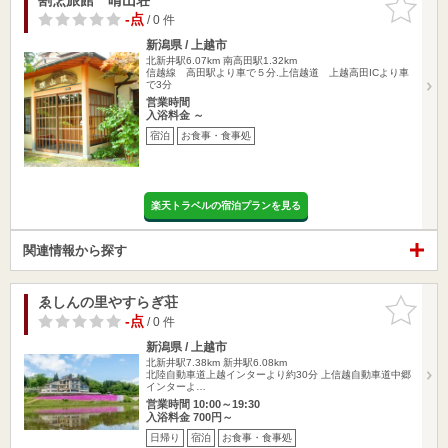
りに追加
-点
/ 0 件
新潟県 / 上越市
北新井駅6.07km
南高田駅1.32km
信越線 高田駅より車で５分.上信越道 上越高田ICより車
で3分
営業時間
入浴料金 ～
宿泊
お食事・食事処
楽天トラベルの宿泊プランを見る
関連情報から探す
ゑしんの里やすらぎ荘
お気に入
りに追加
-点
/ 0 件
新潟県 / 上越市
北新井駅7.38km
新井駅6.08km
北陸自動車道上越インターより約30分 上信越自動車道中郷
インターよ…
営業時間 10:00～19:30
入浴料金 700円～
日帰り
宿泊
お食事・食事処