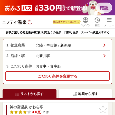
購入済チケットはこちら
ログイン
履歴
メニュー
食事が楽しめる北新井駅(新潟県)近くの温泉、日帰り温泉、スーパー銭湯おすすめ
1. 都道府県
北陸・甲信越 / 新潟県
2. 沿線・駅
北新井駅
3. こだわり条件
お食事・食事処
こだわり条件を変更する
リストから探す
地図から探す
神の宮温泉 かわら亭
お気に入
りに追加
4.0点
/ 2 件