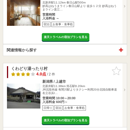
北新井駅11.12km
春日山駅500m
妙高はねうまライン春日山駅より 徒歩１２分 妙高はねう
まライン直江…
営業時間
入浴料金 ～
宿泊
お食事・食事処
楽天トラベルの宿泊プランを見る
関連情報から探す
くわどり湯ったり村
お気に入
りに追加
4.0点
/ 2 件
新潟県 / 上越市
北新井駅11.38km
筒石駅8.20km
JR北陸本線 有間川駅よりタクシー利用20分北陸自動車道
名立谷浜I…
営業時間 10:00～20:00
入浴料金 600円～
日帰り
宿泊
お食事・食事処
楽天トラベルの宿泊プランを見る