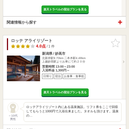
楽天トラベルの宿泊プランを見る
関連情報から探す
ロッテ アライリゾート
お気に入
りに追加
4.0点
/ 1 件
新潟県 / 妙高市
北新井駅9.70km
二本木駅4.48km
上越妙高駅よりお車にて約２０分
営業時間 13:00～23:00
入浴料金 1,300円～
日帰り
宿泊
お食事・食事処
楽天トラベルの宿泊プランを見る
ロッテアライリゾート内にある温泉施設。リフト券をここで回収
してもらうと1000円で入浴出来ました。タオルも頂けます。温泉
の…
～10代
男性