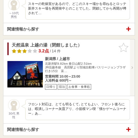
スキーの乾燥室があるので、どこのスキー場かを尋ねるとロッテ
新井スキー場を再開発中とのことでした。閉鎖してから再開が噂
されて…
～10代
男性
関連情報から探す
天然温泉 上越の湯（閉館しました）
お気に入
りに追加
3.2点
/ 14 件
新潟県 / 上越市
北新井駅9.82km
春日山駅2.51km
JR信越本線 高田駅より頚城自動車バスリージョンプラザ
行き15分 富…
営業時間 10:00～23:00
入浴料金 600円～
日帰り
宿泊
お食事・食事処
フロント対応は、とても明るくて､とてもよい、フロント後ろに
は、暇潰しコーナー灰皿アリ、小規模マン喫「懐かゲームコーナ
ー」あ…
30代 男
性
関連情報から探す