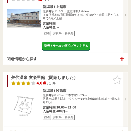
新潟県 / 上越市
北新井駅11.80km
直江津駅1.64km
ＪＲ信越本線直江津駅からお車で約15分・春日山駅からお
車で8分／上越…
営業時間
入浴料金 ～
宿泊
お食事・食事処
楽天トラベルの宿泊プランを見る
関連情報から探す
矢代温泉 友楽里館（閉館しました）
お気に入
りに追加
4.0点
/ 1 件
新潟県 / 妙高市
北新井駅8.48km
二本木駅4.62km
信越本線新井駅よりタクシー15分上信越自動車道 中郷ICよ
り15分
営業時間 10:00～21:00
入浴料金 480円～
宿泊
お食事・食事処