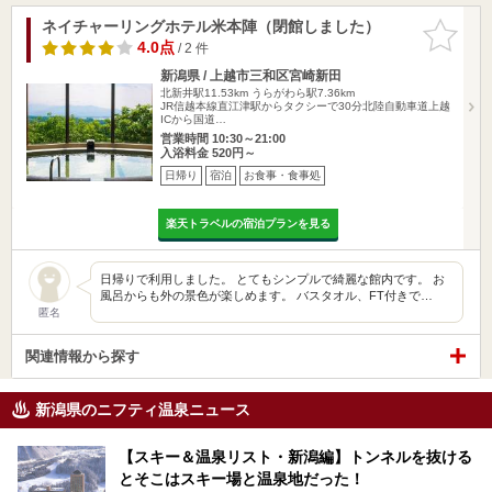
ネイチャーリングホテル米本陣（閉館しました）
お気に入
りに追加
4.0点
/ 2 件
新潟県 / 上越市三和区宮崎新田
北新井駅11.53km
うらがわら駅7.36km
JR信越本線直江津駅からタクシーで30分北陸自動車道上越
ICから国道…
営業時間 10:30～21:00
入浴料金 520円～
日帰り
宿泊
お食事・食事処
楽天トラベルの宿泊プランを見る
日帰りで利用しました。 とてもシンプルで綺麗な館内です。 お
風呂からも外の景色が楽しめます。 バスタオル、FT付きで…
匿名
関連情報から探す
新潟県のニフティ温泉ニュース
【スキー＆温泉リスト・新潟編】トンネルを抜ける
とそこはスキー場と温泉地だった！