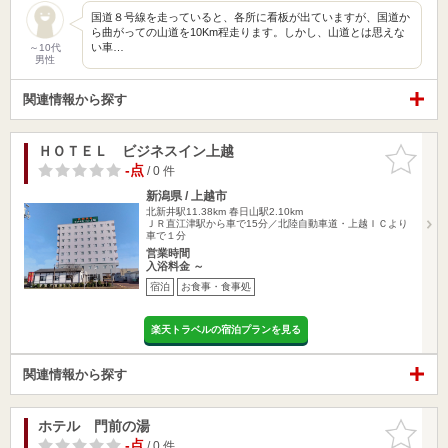
国道８号線を走っていると、各所に看板が出ていますが、国道か
ら曲がっての山道を10Km程走ります。しかし、山道とは思えな
い車…
～10代
男性
関連情報から探す
ＨＯＴＥＬ ビジネスイン上越
お気に入
りに追加
-点
/ 0 件
新潟県 / 上越市
北新井駅11.38km
春日山駅2.10km
ＪＲ直江津駅から車で15分／北陸自動車道・上越ＩＣより
車で１分
営業時間
入浴料金 ～
宿泊
お食事・食事処
楽天トラベルの宿泊プランを見る
関連情報から探す
ホテル 門前の湯
お気に入
りに追加
-点
/ 0 件