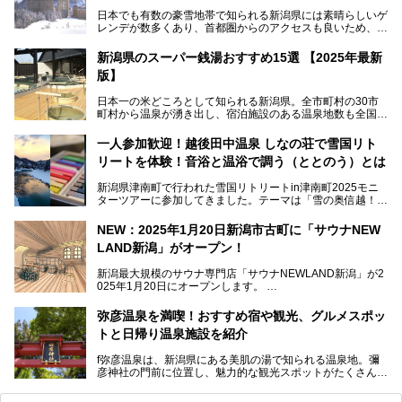
日本でも有数の豪雪地帯で知られる新潟県には素晴らしいゲ
レンデが数多くあり、首都圏からのアクセスも良いため、関
東のスキーヤー＆スノーボーダー御用達となっています。ま
た全域にわたって月岡、赤倉、松之山、燕、妙高、岩室など
新潟県のスーパー銭湯おすすめ15選 【2025年最新
など、古くは文豪にも愛された歴史ある老舗温泉地が多いこ
版】
とで知られています。
今回はスキーヤーやスノーボーダーの“滑り疲れ”を癒やすた
日本一の米どころとして知られる新潟県。全市町村の30市
めに訪れたい、新潟県内にあるスキー場そばの温泉地をまと
町村から温泉が湧き出し、宿泊施設のある温泉地数も全国有
めました。
数で、魅力的な温泉がいっぱいの県でもあります。日帰りで
アフタースキーは温泉で決まりですね！
温泉が利用ができる宿泊施設も多く、スーパー銭湯も多彩な
一人参加歓迎！越後田中温泉 しなの荘で雪国リト
サービスを提供する施設がいろいろ。
リートを体験！音浴と温浴で調う（ととのう）とは
観光やレジャーに温泉を組み合わせれば、旅はさらに充実し
ますね。今回は、新潟県でおすすめのスーパー銭湯をご紹介
新潟県津南町で行われた雪国リトリートin津南町2025モニ
します。
ターツアーに参加してきました。テーマは「雪の奥信越！音
浴と温浴で調うリトリート」。
NEW：2025年1月20日新潟市古町に「サウナNEW
温泉ライターとして「温浴」は頻繁に体験していますが、
LAND新潟」がオープン！
「音浴」とは果たしてどんな体験なのでしょう？とても気に
なります。
新潟最大規模のサウナ専門店「サウナNEWLAND新潟」が2
025年1月20日にオープンします。
古町はかつて港町として栄えていた日本海有数の花街。この
街に再び笑顔と賑わいを取り戻し、新たなランドマークとし
なお、宿泊した温泉は日帰り入浴もできる秘湯「越後田中温
弥彦温泉を満喫！おすすめ宿や観光、グルメスポッ
て地域活性化を目指します。
泉 しなの荘」です。こちらについても詳しく紹介します。
トと日帰り温泉施設を紹介
サウナ室のテーマは「海賊船」‥⁉ ユニークなサウナ室を
含む３つのポイントをご紹介！
───
f弥彦温泉は、新潟県にある美肌の湯で知られる温泉地。彌
彦神社の門前に位置し、魅力的な観光スポットがたくさんあ
提供元：一般社団法人 雪国観光舎【PR】
ります。
この記事は一般社団法人 雪国観光舎のPRレポート記事で