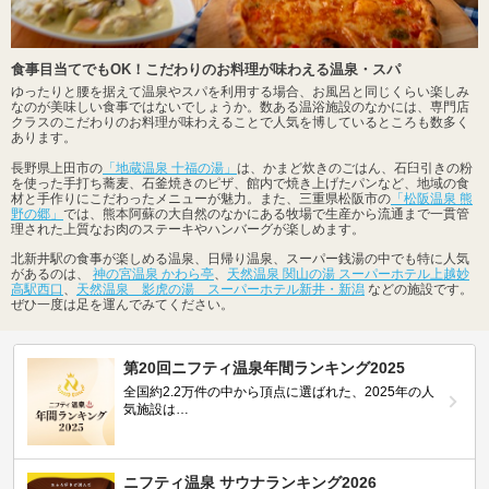
食事目当てでもOK！こだわりのお料理が味わえる温泉・スパ
ゆったりと腰を据えて温泉やスパを利用する場合、お風呂と同じくらい楽しみ
なのが美味しい食事ではないでしょうか。数ある温浴施設のなかには、専門店
クラスのこだわりのお料理が味わえることで人気を博しているところも数多く
あります。
長野県上田市の
「地蔵温泉 十福の湯」
は、かまど炊きのごはん、石臼引きの粉
を使った手打ち蕎麦、石釜焼きのピザ、館内で焼き上げたパンなど、地域の食
材と手作りにこだわったメニューが魅力。また、三重県松阪市の
「松阪温泉 熊
野の郷」
では、熊本阿蘇の大自然のなかにある牧場で生産から流通まで一貫管
理された上質なお肉のステーキやハンバーグが楽しめます。
北新井駅の食事が楽しめる温泉、日帰り温泉、スーパー銭湯の中でも特に人気
があるのは、
神の宮温泉 かわら亭
、
天然温泉 関山の湯 スーパーホテル上越妙
高駅西口
、
天然温泉 影虎の湯 スーパーホテル新井・新潟
などの施設です。
ぜひ一度は足を運んでみてください。
第20回ニフティ温泉年間ランキング2025
全国約2.2万件の中から頂点に選ばれた、2025年の人
気施設は…
ニフティ温泉 サウナランキング2026