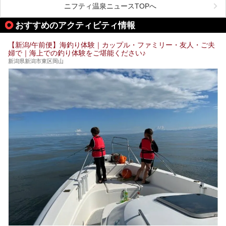
この記事では、弥彦温泉の宿泊に最適なおすすめ宿や、日帰
ニフティ温泉ニュースTOPへ
す。
り施設、グルメスポット、弥彦の自然を堪能できる観光スポ
ットをご紹介します。初めての弥彦温泉旅行を計画している
おすすめのアクティビティ情報
方に向けて、弥彦温泉の魅力を存分にお伝えしますので、ぜ
ひ参考にしてみてくださいね！
【新潟/午前便】海釣り体験｜カップル・ファミリー・友人・ご夫
婦で｜海上での釣り体験をご堪能ください♪
新潟県新潟市東区岡山