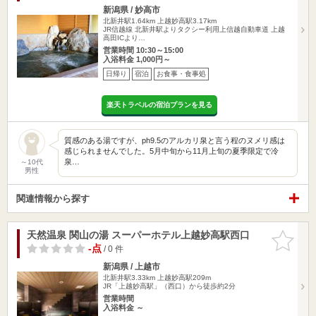
新潟県 / 妙高市
北新井駅1.64km
上越妙高駅3.17km
JR信越線 北新井駅よりタクシー利用上信越自動車道 上越
高田ICより…
営業時間 10:30～15:00
入浴料金 1,000円～
日帰り
宿泊
お食事・食事処
楽天トラベルの宿泊プランを見る
質感のある湯ですが、ph9.5のアルカリ泉と言う程のヌメリ感は
感じられませんでした。5月中旬から11月上旬の夏季限定で冷
泉…
～10代
男性
関連情報から探す
天然温泉 関山の湯 スーパーホテル上越妙高駅西口
お気に入
りに追加
-点
/ 0 件
新潟県 / 上越市
北新井駅3.33km
上越妙高駅209m
JR「上越妙高駅」（西口）から徒歩約2分
営業時間
入浴料金 ～