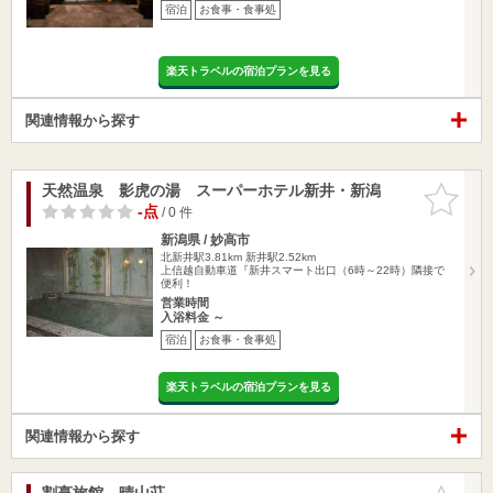
宿泊
お食事・食事処
楽天トラベルの宿泊プランを見る
関連情報から探す
天然温泉 影虎の湯 スーパーホテル新井・新潟
お気に入
りに追加
-点
/ 0 件
新潟県 / 妙高市
北新井駅3.81km
新井駅2.52km
上信越自動車道『新井スマート出口（6時～22時）隣接で
便利！
営業時間
入浴料金 ～
宿泊
お食事・食事処
楽天トラベルの宿泊プランを見る
関連情報から探す
割烹旅館 晴山荘
お気に入