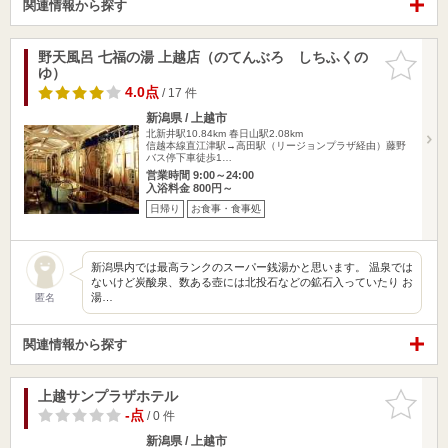
関連情報から探す
野天風呂 七福の湯 上越店（のてんぶろ しちふくの
お気に入
ゆ）
りに追加
4.0点
/ 17 件
新潟県 / 上越市
北新井駅10.84km
春日山駅2.08km
信越本線直江津駅→高田駅（リージョンプラザ経由）藤野
バス停下車徒歩1…
営業時間 9:00～24:00
入浴料金 800円～
日帰り
お食事・食事処
新潟県内では最高ランクのスーパー銭湯かと思います。 温泉では
ないけど炭酸泉、数ある壺には北投石などの鉱石入っていたり お
湯…
匿名
関連情報から探す
上越サンプラザホテル
お気に入
りに追加
-点
/ 0 件
新潟県 / 上越市