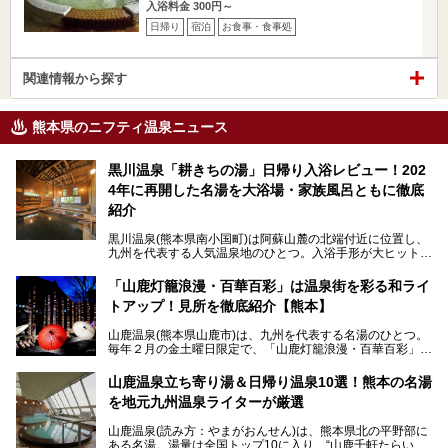
入浴料金 300円～
日帰り
宿泊
お食事・食事処
関連情報から探す
熊本県のニフティ温泉ニュース
黒川温泉「耕きちの湯」日帰り入浴レビュー！202
4年に再開した名湯を大浴場・家族風呂ともに徹底
紹介
黒川温泉(熊本県南小国町)は阿蘇山麓の北端付近に位置し、
九州を代表する人気温泉地のひとつ。入浴手形が大ヒット
し、各宿の趣の異なる露天風呂をめぐることで知られていま
す。
「山鹿灯籠浪漫・百華百彩」は温泉街を彩る和ライ
トアップ！見所を徹底紹介【熊本】
中でも「耕きち(こうきち)の湯」は露天風呂を持たないもの
の、風情ある内湯を楽しめる日帰り温泉施設。自然災害によ
山鹿温泉(熊本県山鹿市)は、九州を代表する名湯のひとつ。
り一度廃業しましたが、2024年10月に営業再開。数多くの
毎年２月の金土曜日限定で、「山鹿灯籠浪漫・百華百彩」
温泉ファンに注目される名湯です。
（やまがとうろうろまん・ひゃっかひゃくさい）が開催され
ます。和傘や竹、ろうそくなどを用いて、和情緒たっぷりの
山鹿温泉立ち寄り湯＆日帰り温泉10選！熊本の名湯
ライトアップが無料で楽しめます。
を地元九州温泉ライターが厳選
今回は再開した耕きちの湯を訪問し、全浴室(男女別大浴
2025年は、2月7～8日・14～15日・21～22日・28～3月1
場・家族風呂)を徹底紹介します！
山鹿温泉(読み方：やまがおんせん)は、熊本県北の平野部に
日、の合計8日間開催。今回は地元九州在住の筆者が、その
ある名湯。湯量は全国トップ10に入り、“山鹿千軒たらいな
見所を徹底紹介。併せて、その他イベントや立ち寄り湯も併