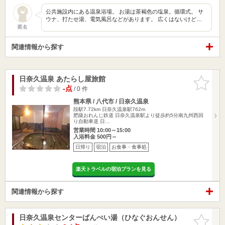
公共施設内にある温泉浴場。 お湯は茶褐色の塩泉。循環式。 サ
ウナ、打たせ湯、電気風呂などがあります。 広くはないけど…
匿名
関連情報から探す
日奈久温泉 あたらし屋旅館
お気に入
りに追加
-点
/ 0 件
熊本県 / 八代市 / 日奈久温泉
段駅7.72km
日奈久温泉駅762m
肥薩おれんじ鉄道 日奈久温泉駅より徒歩約5分南九州西回
り自動車道 日…
営業時間 10:00～15:00
入浴料金 500円～
日帰り
宿泊
お食事・食事処
楽天トラベルの宿泊プランを見る
関連情報から探す
日奈久温泉センターばんぺい湯（ひなぐおんせん）
お気に入