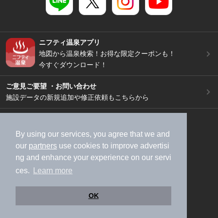
ニフティ温泉アプリ
地図から温泉検索！お得な限定クーポンも！
今すぐダウンロード！
ご意見ご要望 ・お問い合わせ
施設データの新規追加や修正依頼もこちらから
スマートフォン
/
PC
加盟店募集（資料請求）
広告出稿のご案内
By using our services, you agree that we and
our
partners
use cookies to improve advertisi
利用規約
ライフスタイルMEMBERS+規約
ng and enhance your experience on our servi
特定商取引法に基づく表記
ヘルプ
採用情報
ces.
Learn more
運営会社
個人情報保護ポリシー
©NIFTY Lifestyle Co., Ltd.
OK