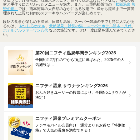
材と手作りにこだわったメニューが魅力。また、三重県松阪市の
「松阪温泉 熊
野の郷」
では、熊本阿蘇の大自然のなかにある牧場で生産から流通まで一貫管
理された上質なお肉のステーキやハンバーグが楽しめます。
段駅の食事が楽しめる温泉、日帰り温泉、スーパー銭湯の中でも特に人気があ
るのは、
やつしろホテル
、
天然温泉 妙見の湯 スーパーホテル熊本・八代
、
ホテルアルファーワン八代
などの施設です。ぜひ一度は足を運んでみてくださ
い。
第20回ニフティ温泉年間ランキング2025
全国約2.2万件の中から頂点に選ばれた、2025年の人
気施設は…
ニフティ温泉 サウナランキング2026
おふろ好きユーザーの投票により、全国No.1サウナが
決定！
ニフティ温泉プレミアムクーポン
ノジマモバイル会員向け 通常よりもお得な「特別価
格」で人気の温泉を満喫できる！