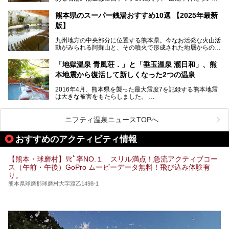
し”と唄われる程。また、“乙女の柔肌”とも称される柔らかな
せてご紹介します。
泉質であり、お湯の良さにも定評があります。
熊本県のスーパー銭湯おすすめ10選 【2025年最新
版】
今回は地元九州の温泉ライターの私が実際に入浴した中か
ら、山鹿温泉の旅館やホテルの立ち寄り湯・日帰り入浴施
九州地方の中央部分に位置する熊本県。今なお活発な火山活
設・家族風呂の3パターンに分類し、合計10施設を厳選して
動がみられる阿蘇山と、その噴火で形成された地層からの湧
ご紹介。ぜひ、湯めぐりの参考にして下さいね！
水が多くあることから「火の国」「水の国」とも呼ばれま
す。
「地獄温泉 青風荘．」と「垂玉温泉 瀧日和」、熊
そんな熊本県は、県内の至るところから温泉が湧いている温
本地震から復活して新しくなった2つの温泉
泉県でもあります。山鹿温泉、玉名温泉、黒川温泉、人吉温
泉など有名な温泉地だけでなく、市街地にも天然温泉が湧き
2016年4月、熊本県を襲った最大震度7を記録する熊本地震
出すスーパー銭湯が豊富です。なかでも注目のスーパー銭湯
は大きな被害をもたらしました。
をピックアップしました。
阿蘇山麓の南阿蘇村の「地獄温泉 清風荘」、そして「清風
荘」から400mほど離れた「垂玉（たるたま）温泉 山口旅
ニフティ温泉ニュースTOPへ
館」の2軒は、この地震による土砂崩れなどのために、一時
期は孤立状態に。もしかしたらこの時のニュースで、「地獄
おすすめのアクティビティ情報
温泉」と「垂玉温泉」の名前を知った人もいるかもしれませ
ん。
【熊本・球磨村】ﾘﾋﾟ率NO.１ スリル満点！急流アクティブコー
この2軒は今どうなっているのでしょうか。実は現在は「地
ス（午前・午後）GoPro ムービーデータ無料！飛び込み体験有
獄温泉 青風荘．」「垂玉温泉 瀧日和」として営業を再開し
り。
ています。2021年に現地を訪問してきましたのでレポート
します。
熊本県球磨郡球磨村大字渡乙1498-1