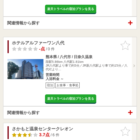
楽天トラベルの宿泊プランを見る
関連情報から探す
ホテルアルファーワン八代
お気に入
りに追加
-点
/ 0 件
熊本県 / 八代市 / 日奈久温泉
段駅5.86km
八代駅1.81km
JR八代駅より車で約5分／JR新八代駅より車で約15分／八
代ICより…
営業時間
入浴料金 ～
宿泊
お食事・食事処
楽天トラベルの宿泊プランを見る
関連情報から探す
さかもと温泉センタークレオン
お気に入
りに追加
3.7点
/ 6 件