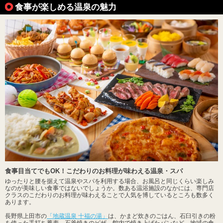
食事が楽しめる温泉の魅力
食事目当てでもOK！こだわりのお料理が味わえる温泉・スパ
ゆったりと腰を据えて温泉やスパを利用する場合、お風呂と同じくらい楽しみ
なのが美味しい食事ではないでしょうか。数ある温浴施設のなかには、専門店
クラスのこだわりのお料理が味わえることで人気を博しているところも数多く
あります。
長野県上田市の
「地蔵温泉 十福の湯」
は、かまど炊きのごはん、石臼引きの粉
を使った手打ち蕎麦、石釜焼きのピザ、館内で焼き上げたパンなど、地域の食