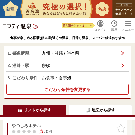
購入済チケットはこちら
ログイン
履歴
メニュー
食事が楽しめる段駅(熊本県)近くの温泉、日帰り温泉、スーパー銭湯おすすめ
1. 都道府県
九州・沖縄 / 熊本県
2. 沿線・駅
段駅
3. こだわり条件
お食事・食事処
こだわり条件を変更する
リストから探す
地図から探す
やつしろホテル
お気に入
りに追加
-点
/ 0 件