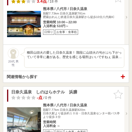
りに追加
3.4点
/ 18 件
熊本県 / 八代市 / 日奈久温泉
段駅7.73km
日奈久温泉駅781m
肥薩おれんじ鉄道日奈久温泉駅から徒歩10分八代南IC
営業時間 10:00～22:00
入浴料金 510円～
日帰り
お食事・食事処
種田山頭火の愛した日奈久温泉！ 階段に山頭火の句がぶら下がっ
ていて非常に趣がある。歴史を感じる場所はいいですねぇ 温泉…
20代 男
性
関連情報から探す
日奈久温泉 しのはらホテル 浜膳
お気に入
りに追加
-点
/ 0 件
熊本県 / 八代市 / 日奈久温泉
段駅7.77km
日奈久温泉駅820m
日奈久駅より徒歩約１０分・日奈久温泉センター前バス停
より徒歩３分
営業時間
入浴料金 ～
日帰り
宿泊
お食事・食事処