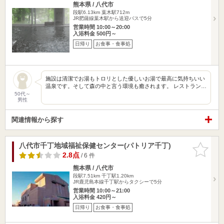
熊本県 / 八代市
段駅6.13km
葉木駅712m
JR肥薩線葉木駅から送迎バスで5分
営業時間 10:00～20:00
入浴料金 500円～
日帰り
お食事・食事処
施設は清潔でお湯もトロリとした優しいお湯で最高に気持ちいい
温泉です。そして森の中と言う環境も癒されます。 レストラン…
50代～
男性
関連情報から探す
八代市千丁地域福祉保健センター(パトリア千丁)
お気に入
りに追加
2.8点
/ 6 件
熊本県 / 八代市
段駅7.51km
千丁駅1.20km
JR鹿児島本線千丁駅からタクシーで5分
営業時間 10:00～21:00
入浴料金 420円～
日帰り
お食事・食事処