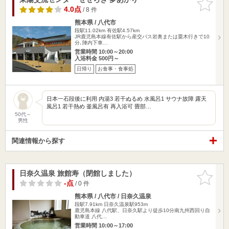
りに追加
4.0点
/ 8 件
熊本県 / 八代市
段駅11.02km
有佐駅4.57km
JR鹿児島本線有佐駅から産交バス岩奥または粟木行きで10
分､陣内下車…
営業時間 10:00～20:00
入浴料金 500円～
日帰り
お食事・食事処
日本一石段後に利用 内湯3 若干ぬるめ 水風呂1 サウナ故障 露天
風呂1 若干熱め 釜風呂有 再入浴可 畳部…
50代～
男性
関連情報から探す
日奈久温泉 旅館寿（閉館しました）
お気に入
りに追加
-点
/ 0 件
熊本県 / 八代市 / 日奈久温泉
段駅7.91km
日奈久温泉駅953m
鹿児島本線 八代駅、日奈久駅より徒歩10分南九州西回り自
動車道 八代…
営業時間 10:00～17:00