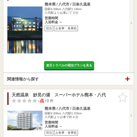
熊本県 / 八代市 / 日奈久温泉
段駅4.68km
八代駅1.18km
八代駅よりお車にて３分
営業時間
入浴料金 ～
宿泊
お食事・食事処
楽天トラベルの宿泊プランを見る
関連情報から探す
天然温泉 妙見の湯 スーパーホテル熊本・八代
お気に入
りに追加
-点
/ 0 件
熊本県 / 八代市 / 日奈久温泉
段駅4.89km
八代駅1.03km
八代駅よりお車で約４分
営業時間
入浴料金 ～
宿泊
お食事・食事処