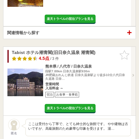
楽天トラベルの宿泊プランを見る
関連情報から探す
Tabist ホテル潮青閣(旧日奈久温泉 潮青閣)
お気に入
りに追加
4.5点
/ 3 件
熊本県 / 八代市 / 日奈久温泉
段駅7.88km
日奈久温泉駅936m
JR肥薩おれんじ鉄道 日奈久温泉駅より徒歩10分八代日奈
久道路 日奈…
営業時間
入浴料金 ～
宿泊
お食事・食事処
楽天トラベルの宿泊プランを見る
ここは受付から丁寧で、とても紳士的な旅館です。 やや建物は古
いですが、高級旅館のため豪華な印象を受けます。 湯…
匿名