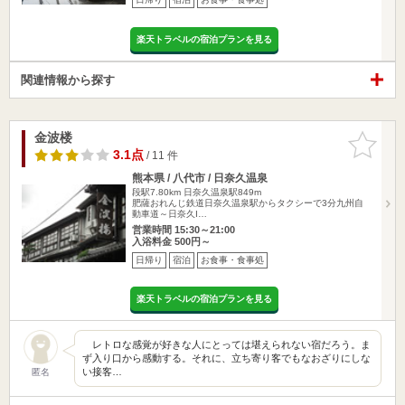
楽天トラベルの宿泊プランを見る
関連情報から探す
金波楼
お気に入
りに追加
3.1点
/ 11 件
熊本県 / 八代市 / 日奈久温泉
段駅7.80km
日奈久温泉駅849m
肥薩おれんじ鉄道日奈久温泉駅からタクシーで3分九州自
動車道～日奈久I…
営業時間 15:30～21:00
入浴料金 500円～
日帰り
宿泊
お食事・食事処
楽天トラベルの宿泊プランを見る
レトロな感覚が好きな人にとっては堪えられない宿だろう。ま
ず入り口から感動する。それに、立ち寄り客でもなおざりにしな
い接客…
匿名