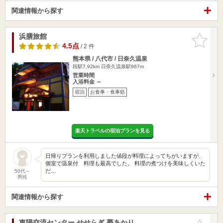
関連情報から探す
浜膳旅館
お気に入
りに追加
4.5点
/ 2 件
熊本県 / 八代市 / 日奈久温泉
段駅7.92km
日奈久温泉駅967m
営業時間
入浴料金 ～
宿泊
お食事・食事処
楽天トラベルの宿泊プランを見る
日帰りプランを利用しました値段が料理によってちがいますが、
個室で温泉付 料理も最高でした。 料理の煮つけを美味しくいた
だ…
50代～
男性
関連情報から探す
東陽交流センター せせらぎ 夢あかり
お気に入