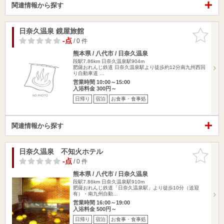
関連情報から探す
日奈久温泉 鏡屋旅館
お気に入
りに追加
-点
/ 0 件
熊本県 / 八代市 / 日奈久温泉
段駅7.86km
日奈久温泉駅904m
肥薩おれんじ鉄道 日奈久温泉駅より徒歩約12分南九州西回
り自動車道 …
営業時間 10:00～15:00
入浴料金 300円～
日帰り
宿泊
お食事・食事処
関連情報から探す
日奈久温泉 不知火ホテル
お気に入
りに追加
-点
/ 0 件
熊本県 / 八代市 / 日奈久温泉
段駅7.86km
日奈久温泉駅910m
肥薩おれんじ鉄道「日奈久温泉駅」より徒歩10分（送迎
有）・南九州自動…
営業時間 16:00～19:00
入浴料金 500円～
日帰り
宿泊
お食事・食事処