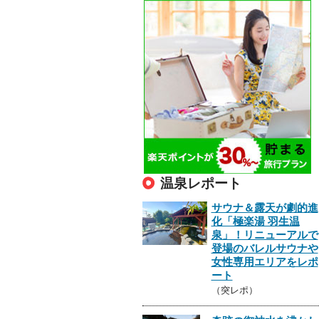
温泉レポート
サウナ＆露天が劇的進
化「極楽湯 羽生温
泉」！リニューアルで
登場のバレルサウナや
女性専用エリアをレポ
ート
（突レポ）