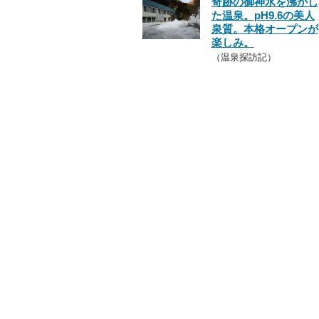
奇跡の御神水を沸かし
た温泉。pH9.6の美人
泉質。本格オープンが
楽しみ。
（温泉探訪記）