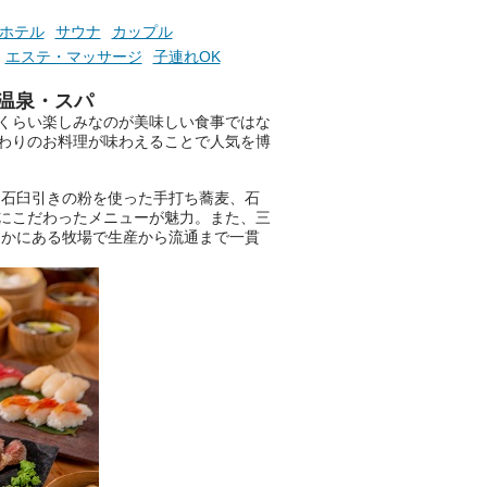
───
ホテル
サウナ
カップル
提供元：万葉倶楽部株式会社
エステ・マッサージ
子連れOK
【PR】
この記事は万葉倶楽部株式会社
温泉・スパ
のPR記事です。
くらい楽しみなのが美味しい食事ではな
わりのお料理が味わえることで人気を博
、石臼引きの粉を使った手打ち蕎麦、石
にこだわったメニューが魅力。また、三
なかにある牧場で生産から流通まで一貫