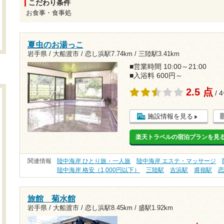
こだわり条件
お食事・食事処
夏虫のお湯っこ
岩手県 / 大船渡市 /
恋し浜駅7.74km
/
三陸駅3.41km
■営業時間 10:00～21:00
■入浴料 600円～
2.5 点
/ 
施設情報を見る
楽天トラベルの宿泊プランを見
関連情報
陸中海岸 ひとり旅・一人旅
陸中海岸 エステ・マッサージ
陸中海岸 格安（1,000円以下）
三陸駅
吉浜駅
甫嶺駅
旅館 菊水館
岩手県 / 大船渡市 /
恋し浜駅8.45km
/
盛駅1.92km