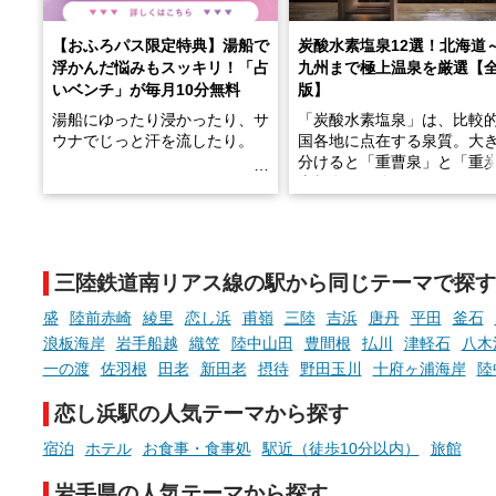
【おふろパス限定特典】湯船で
炭酸水素塩泉12選！北海道
浮かんだ悩みもスッキリ！「占
九州まで極上温泉を厳選【
いベンチ」が毎月10分無料
版】
湯船にゆったり浸かったり、サ
「炭酸水素塩泉」は、比較
ウナでじっと汗を流したり。
国各地に点在する泉質。大
分けると「重曹泉」と「重
土類泉」に分かれます。
そんな「一人でぼんやり過ごす
また硫黄や鉄分などの特殊
時間」、ふだん後回しにしてい
が混ざり合うことで、複雑
た「これからのこと」や「ちょ
多様な個性を持つことも多
三陸鉄道南リアス線の駅から同じテーマで探す
っとした悩み」が、頭に浮かん
す。
でくることはありませんか？
盛
陸前赤崎
綾里
恋し浜
甫嶺
三陸
吉浜
唐丹
平田
釜石
今回は筆者自ら入浴した中
浪板海岸
岩手船越
織笠
陸中山田
豊間根
払川
津軽石
八木
ら、日本各地にある炭酸水
一の渡
佐羽根
田老
新田老
摂待
野田玉川
十府ヶ浦海岸
陸
泉を12施設セレクト。すべ
お風呂でリラックスしているか
日帰り入浴可能で、源泉か
恋し浜駅の人気テーマから探す
らこそ向き合える、大切な自分
しと泉質の良さにこだわり
の本音。
つ、万人におすすめしたい
宿泊
ホテル
お食事・食事処
駅近（徒歩10分以内）
旅館
を厳選しました。
そんな心のつぶやきを、湯あが
岩手県の人気テーマから探す