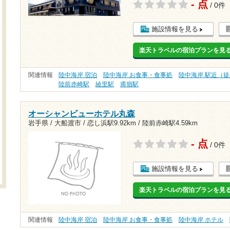
- 点
/ 0件
施設情報を見る
楽天トラベルの宿泊プランを見
関連情報
陸中海岸 宿泊
陸中海岸 お食事・食事処
陸中海岸 駅近（徒
陸前赤崎駅
綾里駅
甫嶺駅
オーシャンビューホテル丸森
岩手県 / 大船渡市 /
恋し浜駅9.92km
/
陸前赤崎駅4.59km
- 点
/ 0件
施設情報を見る
楽天トラベルの宿泊プランを見
関連情報
陸中海岸 宿泊
陸中海岸 お食事・食事処
陸中海岸 ホテル