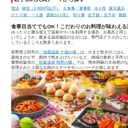
りの温まった心のまま相談でき
たら素敵ですよね。
宿泊
格安（1,000円以下）
お食事・食事処
冷え性
露天風呂
ひとり旅・一人旅
源泉かけ流し
切り傷
女子旅・女子会
旅館
食事目当てでもOK！こだわりのお料理が味わえる
ニフティ温泉の「占いベンチ」
ゆったりと腰を据えて温泉やスパを利用する場合、お風呂と同じ
は、そんなあなたの心のつぶや
いでしょうか。数ある温浴施設のなかには、専門店クラスのこだ
きをプロの占い師に相談するこ
しているところも数多くあります。
とができるサービスです。
長野県上田市の
「地蔵温泉 十福の湯」
は、かまど炊きのごはん
釜焼きのピザ、館内で焼き上げたパンなど、地域の食材と手作り
重県松阪市の
「松阪温泉 熊野の郷」
では、熊本阿蘇の大自然の
おふろパス会員様なら、この特
管理された上質なお肉のステーキやハンバーグが楽しめます。
別なひとときを「毎月10分無
料」でご利用いただけます。
お湯で体がほぐれたら、次は占
い師さんとお話しして、心もほ
ぐしてみませんか？