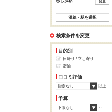
恋し浜駅
変更
沿線・駅を選択
検索条件を変更
目的別
日帰り / 立ち寄り
宿泊
口コミ評価
指定なし
以上
予算
下限なし
～