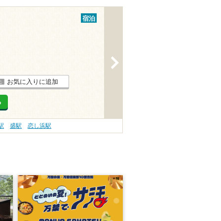
宿泊
>
お気に入りに追加
る
駅
盛駅
恋し浜駅