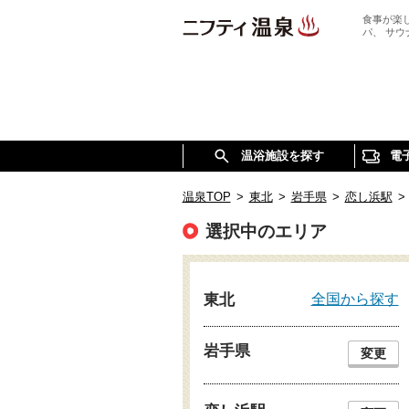
食事が楽
パ、 サ
温浴施設を探す
電
温泉TOP
>
東北
>
岩手県
>
恋し浜駅
>
選択中のエリア
全国から探す
東北
岩手県
変更