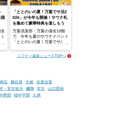
～
「ととのいの夏！万葉でサ活2
全国
026」が今年も開催！サウナ札
を集めて豪華特典を楽しもう
的全
万葉倶楽部・万葉の湯全10館
きく
で、今年も夏のサウナイベント
炭酸
「ととのいの夏！万葉でサ活2
026」が開催されます！
ニフティ温泉ニュースTOPへ
成分
2026年8月1日（土）～8月31
かつ
日（月）までの開催期間中は、
いで
サウナ飯やサウナドリンク、岩
盤浴の利用などで「万葉サウナ
札」を集めることで、オリジナ
両石
鵜住居
大槌
吉里吉里
か
ルグッズや無料券などの特典と
沢・宮古短大
磯鶏
宮古
山口団地
素塩
交換可能。
中野田
陸中宇部
久慈
て
け流
さらに、各館ではアロマロウリ
つ
ュやアウフグースなど、サウナ
施設
好きにはたまらない多彩なイベ
ントも予定されています。ぜひ
チェックしてください！