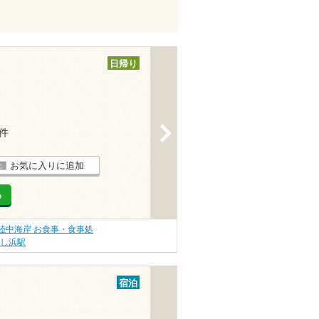
日帰り
>
4件
お気に入りに追加
る
陸中海岸 お食事・食事処
恋し浜駅
宿泊