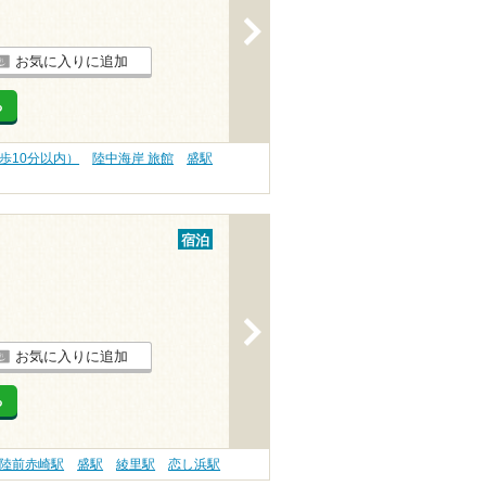
>
お気に入りに追加
る
歩10分以内）
陸中海岸 旅館
盛駅
宿泊
>
お気に入りに追加
る
陸前赤崎駅
盛駅
綾里駅
恋し浜駅