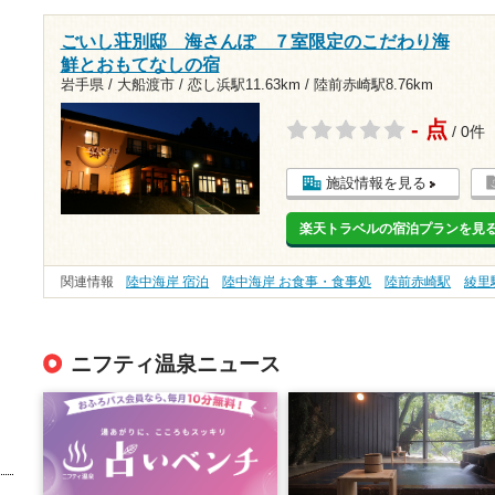
ごいし荘別邸 海さんぽ ７室限定のこだわり海
鮮とおもてなしの宿
岩手県 / 大船渡市 /
恋し浜駅11.63km
/
陸前赤崎駅8.76km
- 点
/ 0件
施設情報を見る
楽天トラベルの宿泊プランを見
関連情報
陸中海岸 宿泊
陸中海岸 お食事・食事処
陸前赤崎駅
綾里
ニフティ温泉ニュース