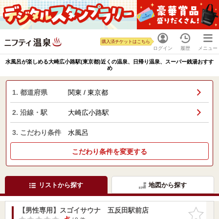
購入済チケットはこちら
ログイン
履歴
メニュー
水風呂が楽しめる大崎広小路駅(東京都)近くの温泉、日帰り温泉、スーパー銭湯おすす
め
1. 都道府県
関東 / 東京都
2. 沿線・駅
大崎広小路駅
3. こだわり条件
水風呂
こだわり条件を変更する
リストから探す
地図から探す
【男性専用】スゴイサウナ 五反田駅前店
お気に入
りに追加