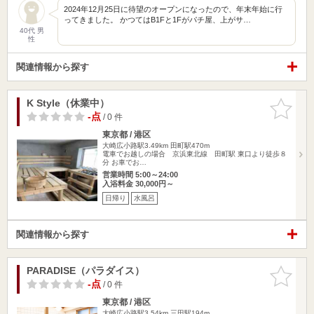
2024年12月25日に待望のオープンになったので、年末年始に行
ってきました。 かつてはB1Fと1Fがパチ屋、上がサ…
40代 男
性
関連情報から探す
K Style（休業中）
お気に入
りに追加
-点
/ 0 件
東京都 / 港区
大崎広小路駅3.49km
田町駅470m
電車でお越しの場合 京浜東北線 田町駅 東口より徒歩８
分 お車でお…
営業時間 5:00～24:00
入浴料金 30,000円～
日帰り
水風呂
関連情報から探す
PARADISE（パラダイス）
お気に入
りに追加
-点
/ 0 件
東京都 / 港区
大崎広小路駅3.54km
三田駅194m