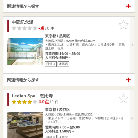
関連情報から探す
中延記念湯
お気に入
りに追加
-点
/ 0 件
東京都 / 品川区
大崎広小路駅2.92km
旗の台駅363m
・東急池上線・大井町線「旗の台駅」より徒歩5分 ・東急
池上線「長原…
営業時間 14:00～25:00
入浴料金 550円～
日帰り
水風呂
関連情報から探す
Ledian Spa 恵比寿
お気に入
りに追加
4.0点
/ 1 件
東京都 / 渋谷区
大崎広小路駅2.98km
恵比寿駅332m
・東京メトロ日比谷線「恵比寿駅 」5番出口より徒歩2分
・JR山手…
営業時間 7:00～翌5:00
入浴料金 1,500円～
日帰り
水風呂