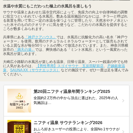
水温や水質にもこだわった極上の水風呂を楽しもう
サウナや温泉とあわせた温冷交代浴によって、免疫力の向上や自律神経の調整
に役立つといわれている水風呂。数ある温浴施設のなかには、チラ―と呼ばれ
る装置を用いて常に一定の水温を保つように管理したり、天然水やナノ水とい
った水そのもののクオリティに気を使うなど、こだわりの水風呂を提供すると
ころが数多くみられます。
兵庫県にある
「神戸クアハウス」
では、水風呂に抗酸化力の高い名水「神戸ウ
ォーター」を使用。飲用のナチュラルミネラルウォーターとして販売もされて
いる上質な水が毎分50リットルの勢いで放流されています。また、神奈川県横
浜市の
「満天の湯」
では、爽快感のある「ミント水風呂」という一風変わった
水風呂が楽しめます。
大崎広小路駅の水風呂が楽しめる温泉、日帰り温泉、スーパー銭湯の中でも特
に人気があるのは、
【男性専用】スゴイサウナ 五反田駅前店
、
戸越銀座温
泉
、
SAUNA XX（サウナエックス）
などの施設です。ぜひ一度は足を運んでみ
てください。
第20回ニフティ温泉年間ランキング2025
全国約2.2万件の中から頂点に選ばれた、2025年の人
気施設は…
ニフティ温泉 サウナランキング2026
おふろ好きユーザーの投票により、全国No.1サウナが