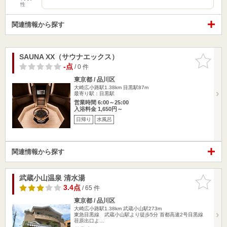
性
関連情報から探す
SAUNA XX（サウナエックス）
お気に入
りに追加
-点
/ 0 件
東京都 / 品川区
大崎広小路駅1.38km
目黒駅87m
最寄り駅：目黒駅
営業時間 6:00～25:00
入浴料金 1,650円～
日帰り
水風呂
関連情報から探す
武蔵小山温泉 清水湯
お気に入
りに追加
3.4点
/ 65 件
東京都 / 品川区
大崎広小路駅1.38km
武蔵小山駅273m
東急目黒線 武蔵小山駅より徒歩5分 首都高速2号目黒線
荏原出口よ…