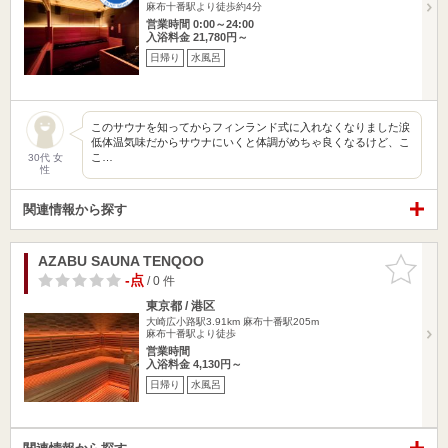
麻布十番駅より徒歩約4分
営業時間 0:00～24:00
入浴料金 21,780円～
日帰り
水風呂
このサウナを知ってからフィンランド式に入れなくなりました涙
低体温気味だからサウナにいくと体調がめちゃ良くなるけど、こ
こ…
30代 女
性
関連情報から探す
AZABU SAUNA TENQOO
お気に入
りに追加
-点
/ 0 件
東京都 / 港区
大崎広小路駅3.91km
麻布十番駅205m
麻布十番駅より徒歩
営業時間
入浴料金 4,130円～
日帰り
水風呂