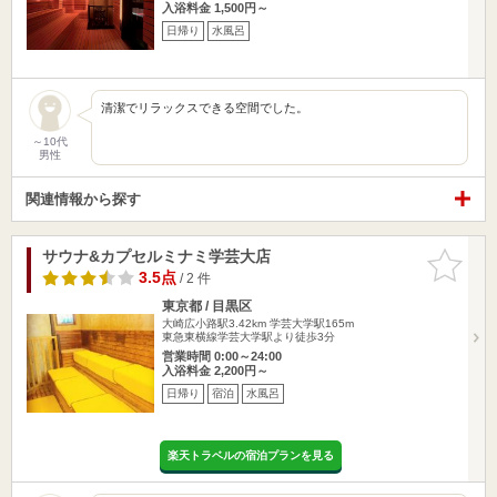
入浴料金 1,500円～
日帰り
水風呂
清潔でリラックスできる空間でした。
～10代
男性
関連情報から探す
サウナ&カプセルミナミ学芸大店
お気に入
りに追加
3.5点
/ 2 件
東京都 / 目黒区
大崎広小路駅3.42km
学芸大学駅165m
東急東横線学芸大学駅より徒歩3分
営業時間 0:00～24:00
入浴料金 2,200円～
日帰り
宿泊
水風呂
楽天トラベルの宿泊プランを見る