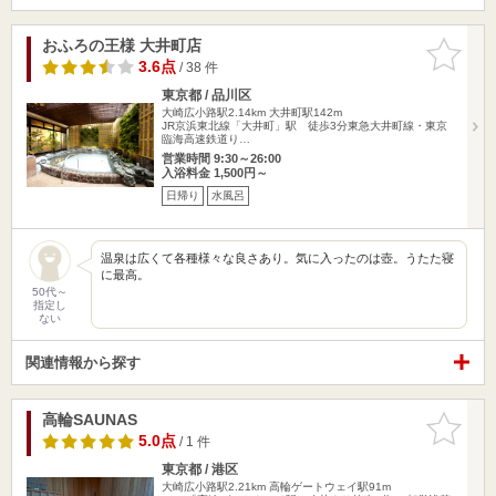
おふろの王様 大井町店
お気に入
りに追加
3.6点
/ 38 件
東京都 / 品川区
大崎広小路駅2.14km
大井町駅142m
JR京浜東北線「大井町」駅 徒歩3分東急大井町線・東京
臨海高速鉄道り…
営業時間 9:30～26:00
入浴料金 1,500円～
日帰り
水風呂
温泉は広くて各種様々な良さあり。気に入ったのは壺。うたた寝
に最高。
50代～
指定し
ない
関連情報から探す
高輪SAUNAS
お気に入
りに追加
5.0点
/ 1 件
東京都 / 港区
大崎広小路駅2.21km
高輪ゲートウェイ駅91m