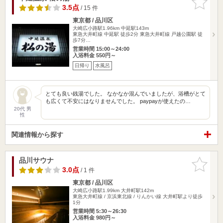
りに追加
3.5点
/ 15 件
東京都 / 品川区
大崎広小路駅1.96km
中延駅143m
東急大井町線 中延駅 徒歩2分 東急大井町線 戸越公園駅 徒
歩7分…
営業時間 15:00～24:00
入浴料金 550円～
日帰り
水風呂
とても良い銭湯でした。 なかなか混んでいましたが、浴槽がとて
も広くて不安にはなりませんでした。 paypayが使えたの…
20代 男
性
関連情報から探す
品川サウナ
お気に入
りに追加
3.0点
/ 1 件
東京都 / 品川区
大崎広小路駅1.99km
大井町駅142m
東急大井町線 / 京浜東北線 / りんかい線 大井町駅より徒歩
1分
営業時間 5:30～26:30
入浴料金 980円～