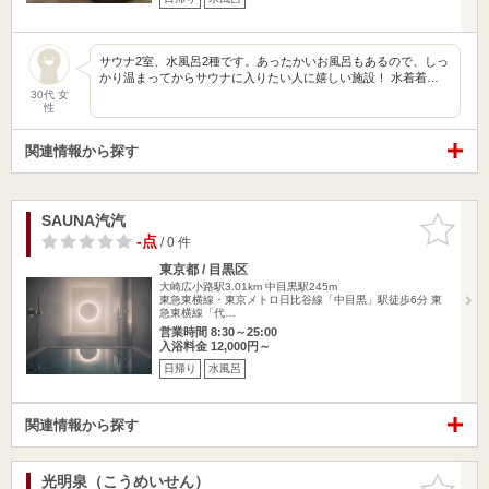
サウナ2室、水風呂2種です。あったかいお風呂もあるので、しっ
かり温まってからサウナに入りたい人に嬉しい施設！ 水着着…
30代 女
性
関連情報から探す
SAUNA汽汽
お気に入
りに追加
-点
/ 0 件
東京都 / 目黒区
大崎広小路駅3.01km
中目黒駅245m
東急東横線・東京メトロ日比谷線「中目黒」駅徒歩6分 東
急東横線「代…
営業時間 8:30～25:00
入浴料金 12,000円～
日帰り
水風呂
関連情報から探す
光明泉（こうめいせん）
お気に入