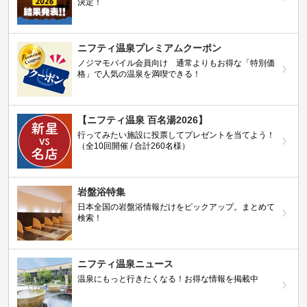
決定！
ニフティ温泉プレミアムクーポン
ノジマモバイル会員向け 通常よりもお得な「特別価
格」で人気の温泉を満喫できる！
【ニフティ温泉 百名湯2026】
行ってみたい施設に投票してプレゼントを当てよう！
（全10回開催 / 合計260名様）
岩盤浴特集
日本全国の岩盤浴情報だけをピックアップ。まとめて
検索！
ニフティ温泉ニュース
温泉にもっと行きたくなる！お得な情報を掲載中