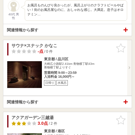
お風呂ものんびり良かったが、風呂上がりのクラフトビールやば
い！街のお風呂屋なのに、おしゃれな感じ。大満足。息子はオロ
ナミン…
40代 男
性
関連情報から探す
サウナ×スナック かなこ
お気に入
りに追加
-点
/ 0 件
東京都 / 品川区
大崎広小路駅2.41km
青物横丁駅43m
青物横丁駅よりすぐ
営業時間 9:00～23:59
入浴料金 16,000円～
日帰り
水風呂
関連情報から探す
アクアガーデン三越湯
お気に入
りに追加
3.0点
/ 2 件
東京都 / 港区