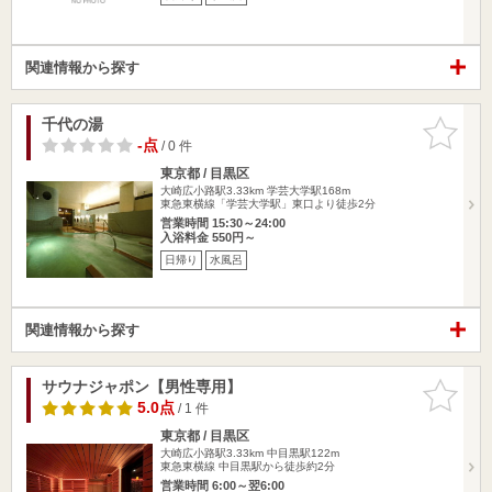
関連情報から探す
千代の湯
お気に入
りに追加
-点
/ 0 件
東京都 / 目黒区
大崎広小路駅3.33km
学芸大学駅168m
東急東横線「学芸大学駅」東口より徒歩2分
営業時間 15:30～24:00
入浴料金 550円～
日帰り
水風呂
関連情報から探す
サウナジャポン【男性専用】
お気に入
りに追加
5.0点
/ 1 件
東京都 / 目黒区
大崎広小路駅3.33km
中目黒駅122m
東急東横線 中目黒駅から徒歩約2分
営業時間 6:00～翌6:00