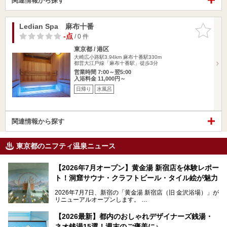
関連情報から探す
Ledian Spa 麻布十番
お気に入
りに追加
-点
/ 0 件
東京都 / 港区
大崎広小路駅3.94km
麻布十番駅330m
都営⼤江⼾線「麻布十番駅」徒歩3分
営業時間 7:00～翌5:00
入浴料金 11,000円～
日帰り
水風呂
関連情報から探す
東京都のニフティ温泉ニュース
【2026年7月オープン】黄金湯 新宿店を体験レポー
ト！洞窟サウナ・クラフトビール・タイル絵が魅力
2026年7月7日、新宿の「黄金湯 新宿店（旧 金沢浴場）」が
リニューアルオープンします。
レトロでノスタルジックなタイル絵はそのまま、昔からここ
【2026最新】都内のおしゃれデザイナーズ銭湯・
を知る地元の人にも、新しく足を運んでくれる人にも愛され
ネオ銭湯15選！週末のご褒美に♪