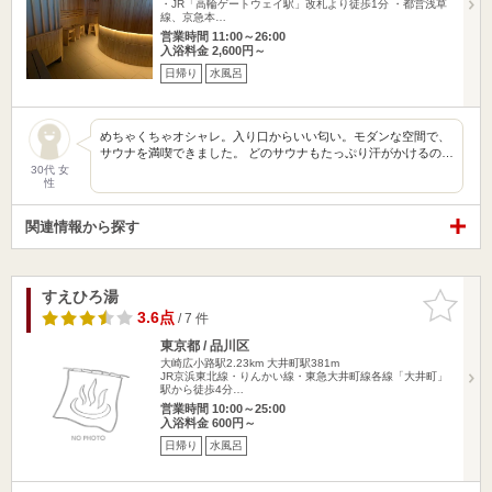
・JR「高輪ゲートウェイ駅」改札より徒歩1分 ・都営浅草
線、京急本…
営業時間 11:00～26:00
入浴料金 2,600円～
日帰り
水風呂
めちゃくちゃオシャレ。入り口からいい匂い。モダンな空間で、
サウナを満喫できました。 どのサウナもたっぷり汗がかけるの…
30代 女
性
関連情報から探す
すえひろ湯
お気に入
りに追加
3.6点
/ 7 件
東京都 / 品川区
大崎広小路駅2.23km
大井町駅381m
JR京浜東北線・りんかい線・東急大井町線各線「大井町」
駅から徒歩4分…
営業時間 10:00～25:00
入浴料金 600円～
日帰り
水風呂