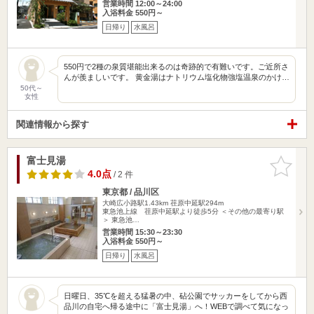
営業時間 12:00～24:00
入浴料金 550円～
日帰り
水風呂
550円で2種の泉質堪能出来るのは奇跡的で有難いです。ご近所さ
んが羨ましいです。 黄金湯はナトリウム塩化物強塩温泉のかけ…
50代～
女性
関連情報から探す
富士見湯
お気に入
りに追加
4.0点
/ 2 件
東京都 / 品川区
大崎広小路駅1.43km
荏原中延駅294m
東急池上線 荏原中延駅より徒歩5分 ＜その他の最寄り駅
＞ 東急池…
営業時間 15:30～23:30
入浴料金 550円～
日帰り
水風呂
日曜日、35℃を超える猛暑の中、砧公園でサッカーをしてから西
品川の自宅へ帰る途中に「富士見湯」へ！WEBで調べて気になっ