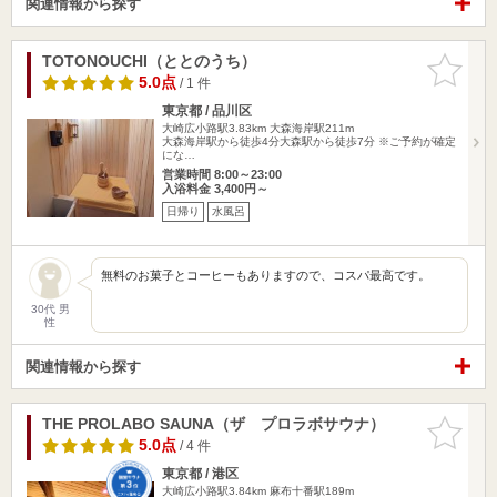
関連情報から探す
TOTONOUCHI（ととのうち）
お気に入
りに追加
5.0点
/ 1 件
東京都 / 品川区
大崎広小路駅3.83km
大森海岸駅211m
大森海岸駅から徒歩4分 ​大森駅から徒歩7分 ※ご予約が確定
にな…
営業時間 8:00～23:00
入浴料金 3,400円～
日帰り
水風呂
無料のお菓子とコーヒーもありますので、コスパ最高です。
30代 男
性
関連情報から探す
THE PROLABO SAUNA（ザ プロラボサウナ）
お気に入
りに追加
5.0点
/ 4 件
東京都 / 港区
大崎広小路駅3.84km
麻布十番駅189m