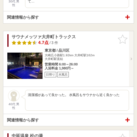
て…
30代 男
性
関連情報から探す
サウナメッツァ大井町トラックス
お気に入
りに追加
4.7点
/ 3 件
東京都 / 品川区
大崎広小路駅1.92km
大井町駅162m
大井町駅直結
営業時間 6:00～26:00
入浴料金 1,980円～
日帰り
水風呂
清潔感があって良かった。 水風呂もサウナから近く良かった
40代 男
性
関連情報から探す
中延温泉 松の湯
お気に入