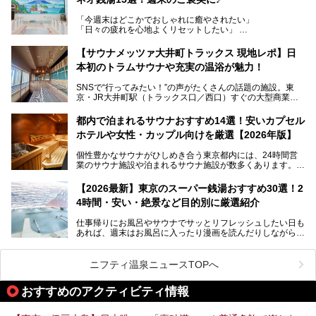
る、今の時代の"銭湯"として生まれ変わりました。洞窟のよ
うなユニークなサウナ、自家醸造のクラフトビールが飲める
「今週末はどこかでおしゃれに癒やされたい」
ビアバーなど、新しく登場したスポットも併せて紹介しま
「日々の疲れを心地よくリセットしたい」
す。充実した設備があるのに、基本の入浴料が銭湯価格の5
──そんなときにおすすめなのが、今、都内で大きなブーム
50円というのも嬉しすぎます！
となっている新しいスタイルの銭湯です。
【サウナメッツァ大井町トラックス 現地レポ】日
本初のトラムサウナや充実の温浴が魅力！
最近、SNSやメディアで「デザイナーズ銭湯」や「ネオ銭
湯」という言葉をよく耳にしませんか？
SNSで“行ってみたい！”の声がたくさんの話題の施設。東
京・JR大井町駅（トラックス口／西口）すぐの大型商業施
本記事では、そもそもこれらがどんな銭湯なのか、その気に
設・大井町 トラックスに、2026年3月28日、「サウナメッ
なる違いを分かりやすく解説！さらに、都内で絶対に外せな
ツァ大井町トラックス」がニューオープン。施設の様子をレ
いおしゃれな名店15選を、おすすめの順番で一挙にご紹介
都内で泊まれるサウナおすすめ14選！安いカプセル
ポ―トします。
します。
ホテルや女性・カップル向けを厳選【2026年版】
個性豊かなサウナがひしめき合う東京都内には、24時間営
業のサウナ施設や泊まれるサウナ施設が数多くあります。
終電を逃した深夜の利用に限らず、時間を気にしないサウナ
を旅の目的とする「サ旅」や自分へのご褒美のための宿泊な
【2026最新】東京のスーパー銭湯おすすめ30選！2
ど、自分の好きなタイミングで好きなだけサ活ができるのが
4時間・安い・絶景など目的別に厳選紹介
魅力です。
仕事帰りにお風呂やサウナでサッとリフレッシュしたい日も
最近では、男性専用施設だけでなく、カップルや女性に嬉し
あれば、週末はお風呂に入ったり漫画を読んだりしながら一
い個室サウナも増えてきました。
日中ダラダラ過ごしたい日もあると思います。
この記事では、東京都内にある24時間営業のサウナの中か
また、終電を逃してしまい、「このまま朝までゆっくりでき
ら、特におすすめしたい施設14選をご紹介します。
ニフティ温泉ニュースTOPへ
る場所があれば」と探した経験がある人も多いのではないで
宿泊可能な施設もピックアップしているので、ぜひチェック
しょうか。
してみてください。
おすすめのアクティビティ情報
そこで本記事では、東京でおすすめのスーパー銭湯を、目的
別に厳選した30施設からご紹介します。