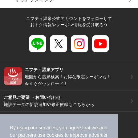
ニフティ温泉公式アカウントをフォローして
おトク情報やクーポン情報を受け取ろう
ニフティ温泉アプリ
地図から温泉検索！お得な限定クーポンも！
今すぐダウンロード！
ご意見ご要望 ・お問い合わせ
施設データの新規追加や修正依頼もこちらから
スマートフォン
/
PC
加盟店募集（資料請求）
広告出稿のご案内
By using our services, you agree that we and
our
partners
use cookies to improve advertisi
利用規約
ライフスタイルMEMBERS+規約