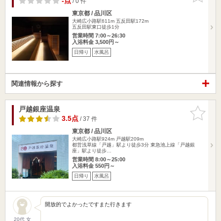
-点
/ 0 件
東京都 / 品川区
大崎広小路駅611m
五反田駅172m
五反田駅東口徒歩1分
営業時間 7:00～26:30
入浴料金 3,500円～
日帰り
水風呂
関連情報から探す
戸越銀座温泉
お気に入
りに追加
3.5点
/ 37 件
東京都 / 品川区
大崎広小路駅924m
戸越駅209m
都営浅草線「戸越」駅より徒歩3分 東急池上線「戸越銀
座」駅より徒歩…
営業時間 8:00～25:00
入浴料金 550円～
日帰り
水風呂
開放的でよかったですまた行きます
20代 女