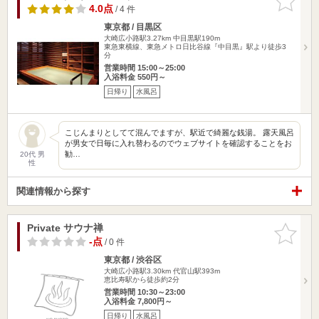
りに追加
4.0点
/ 4 件
東京都 / 目黒区
大崎広小路駅3.27km
中目黒駅190m
東急東横線、東急メトロ日比谷線『中目黒』駅より徒歩3
分
営業時間 15:00～25:00
入浴料金 550円～
日帰り
水風呂
こじんまりとしてて混んでますが、駅近で綺麗な銭湯。 露天風呂
が男女で日毎に入れ替わるのでウェブサイトを確認することをお
勧…
20代 男
性
関連情報から探す
Private サウナ禅
お気に入
りに追加
-点
/ 0 件
東京都 / 渋谷区
大崎広小路駅3.30km
代官山駅393m
恵比寿駅から徒歩約2分
営業時間 10:30～23:00
入浴料金 7,800円～
日帰り
水風呂