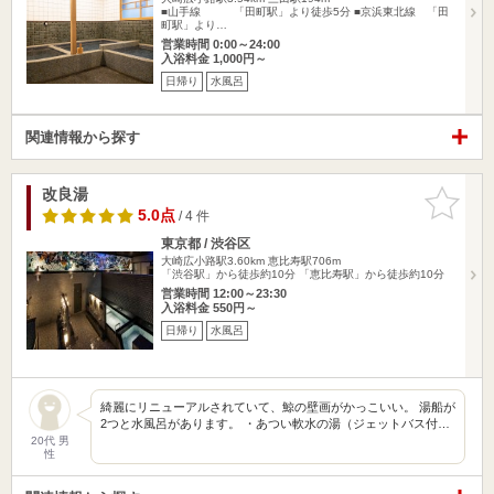
■山手線 「田町駅」より徒歩5分 ■京浜東北線 「田
町駅」より…
営業時間 0:00～24:00
入浴料金 1,000円～
日帰り
水風呂
関連情報から探す
改良湯
お気に入
りに追加
5.0点
/ 4 件
東京都 / 渋谷区
大崎広小路駅3.60km
恵比寿駅706m
「渋谷駅」から徒歩約10分 「恵比寿駅」から徒歩約10分
営業時間 12:00～23:30
入浴料金 550円～
日帰り
水風呂
綺麗にリニューアルされていて、鯨の壁画がかっこいい。 湯船が
2つと水風呂があります。 ・あつい軟水の湯（ジェットバス付…
20代 男
性