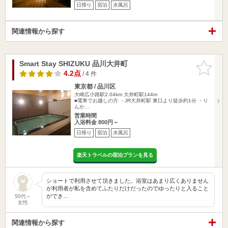
日帰り
宿泊
水風呂
関連情報から探す
Smart Stay SHIZUKU 品川大井町
お気に入
りに追加
4.2点
/ 4 件
東京都 / 品川区
大崎広小路駅2.04km
大井町駅144m
■電車でお越しの方 ・JR大井町駅 東口より徒歩約1分 ・り
んか…
営業時間
入浴料金 800円～
日帰り
宿泊
水風呂
楽天トラベルの宿泊プランを見る
ショートで利用させて頂きました。浴室はあまり広くありません
が利用者が私を含めてふたりだけだったのでゆったりと入ること
ができ…
50代～
女性
関連情報から探す