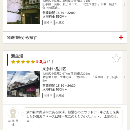
大崎広小路駅2.49km
白金台駅791m
山手線「渋谷」駅よりバス。「北里研究所」下車、徒歩0
分 首都高速…
営業時間 15:30～22:00
入浴料金 550円～
日帰り
水風呂
関連情報から探す
新生湯
お気に入
りに追加
5.0点
/ 1 件
東京都 / 品川区
大崎広小路駅2.67km
荏原町駅202m
東急池上線・大井町線 『旗の台』・『荏原町』より徒歩
5分
営業時間 15:30～24:30
入浴料金 550円～
日帰り
水風呂
旗の台の商店街にある銭湯。銭湯なのにウッドデッキがある充実
した外気浴スペースは唯一無二のととのいスポット。 太陽の湯、
大…
40代 男
性