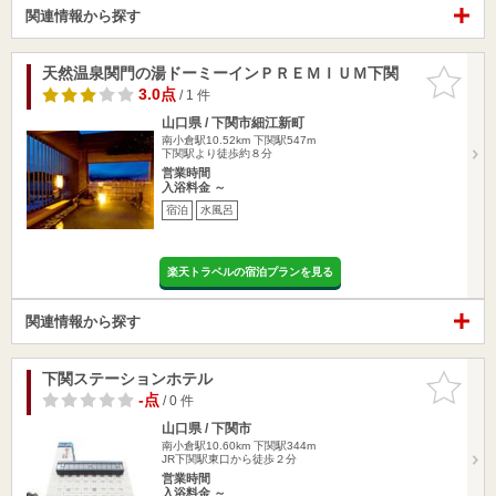
関連情報から探す
天然温泉関門の湯ドーミーインＰＲＥＭＩＵＭ下関
お気に入
りに追加
3.0点
/ 1 件
山口県 / 下関市細江新町
南小倉駅10.52km
下関駅547m
下関駅より徒歩約８分
営業時間
入浴料金 ～
宿泊
水風呂
楽天トラベルの宿泊プランを見る
関連情報から探す
下関ステーションホテル
お気に入
りに追加
-点
/ 0 件
山口県 / 下関市
南小倉駅10.60km
下関駅344m
JR下関駅東口から徒歩２分
営業時間
入浴料金 ～