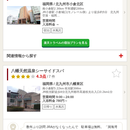
福岡県 / 北九州市小倉北区
南小倉駅2.36km
平和通駅289m
JR小倉駅 小倉城口(モノレール側）より徒歩約5分 北九州
空港・福岡…
営業時間
入浴料金 ～
宿泊
水風呂
楽天トラベルの宿泊プランを見る
関連情報から探す
八幡天然温泉シーサイドスパ
お気に入
りに追加
4.3点
/ 7 件
福岡県 / 北九州市八幡東区
南小倉駅5.22km
枝光駅398m
JR枝光駅徒歩8分北九州都市高速枝光出入口0.2km1分
営業時間 9:00～24:00
入浴料金 780円～
日帰り
水風呂
数年ぶり訪問 JRAがなくなったんで 駐車場は無料。 「洞海湾