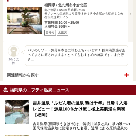
福岡県 / 北九州市小倉北区
南小倉駅1.65km
旦過駅259m
モノレール旦過駅より徒歩３分ＪＲ小倉駅から徒歩１２分
都市高速紫川イン…
営業時間 10:00～25:00
入浴料金 980円～
日帰り
水風呂
バリのリゾート気分を本当に味わえちゃいます！ 館内清潔感があ
ってまさに癒されますよ♪ とってもおすすめの施設です。また行
き…
20代 女
性
関連情報から探す
福岡県のニフティ温泉ニュース
吉井温泉「ふだん着の温泉 鶴は千年」日帰り入浴
レビュー！源泉100％かけ流し極上美肌湯を満喫
【福岡】
吉井温泉(福岡県うきは市)は、筑後川温泉と共に県内唯一の
国民保養温泉地に指定された名湯。近隣にある原鶴温泉の観
光地風情と異なり、長閑な田園地帯に佇む小さな温泉地で