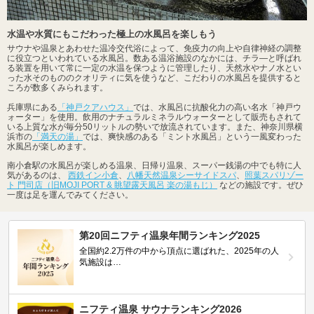
水温や水質にもこだわった極上の水風呂を楽しもう
サウナや温泉とあわせた温冷交代浴によって、免疫力の向上や自律神経の調整
に役立つといわれている水風呂。数ある温浴施設のなかには、チラ―と呼ばれ
る装置を用いて常に一定の水温を保つように管理したり、天然水やナノ水とい
った水そのもののクオリティに気を使うなど、こだわりの水風呂を提供すると
ころが数多くみられます。
兵庫県にある
「神戸クアハウス」
では、水風呂に抗酸化力の高い名水「神戸ウ
ォーター」を使用。飲用のナチュラルミネラルウォーターとして販売もされて
いる上質な水が毎分50リットルの勢いで放流されています。また、神奈川県横
浜市の
「満天の湯」
では、爽快感のある「ミント水風呂」という一風変わった
水風呂が楽しめます。
南小倉駅の水風呂が楽しめる温泉、日帰り温泉、スーパー銭湯の中でも特に人
気があるのは、
西鉄イン小倉
、
八幡天然温泉シーサイドスパ
、
照葉スパリゾー
ト 門司店（旧MOJI PORT & 眺望露天風呂 楽の湯もじ）
などの施設です。ぜひ
一度は足を運んでみてください。
第20回ニフティ温泉年間ランキング2025
全国約2.2万件の中から頂点に選ばれた、2025年の人
気施設は…
ニフティ温泉 サウナランキング2026