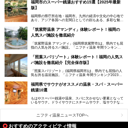
す。
福岡市のスーパー銭湯おすすめ15選【2025年最新
版】
「ふだん着の温泉 鶴は千年」は、吉井温泉にある日帰り入
浴施設。源泉100％かけ流しの極上美肌湯を楽しめ、近隣の
福岡県の県庁所在地・福岡市。九州の経済や文化の中心地で
住民や温泉ファンに愛され続けています。今回は筆者自ら日
あり、アジア各国への玄関口としての顔もある、多彩な魅力
帰り入浴し、自慢の温泉を中心に詳細レビューします！
をもつ大都市です。
「筑紫野温泉 アマンディ」体験レポート！福岡の
そんな福岡市は、スーパー銭湯も多種多彩。玄界灘を眺めら
人気スパ施設を徹底紹介
れるリゾート気分満点のスーパー銭湯から、繁華街近くのレ
トロな銭湯、泉質自慢の天然温泉まで、福岡市で行ってみた
「筑紫野温泉 アマンディ」(福岡県筑紫野市)は、県内でも屈
いスーパー銭湯を一挙ご紹介します。
指の人気を誇るスパ施設。「ニフティ温泉 年間ランキング2
022」では、福岡県岩盤浴部門第１位を獲得。いつも多くの
入浴客で賑わっています。
「照葉スパリゾート」体験レポート！福岡の人気ス
パ施設を徹底紹介【完全保存版】
そこで今回は、ニフティ温泉ライターである筆者が現地訪
問。週替わりで男女入替制の温泉・サウナや岩盤浴・VIPル
「照葉スパリゾート」(福岡県福岡市)は、県内でも屈指の人
ーム・併設するレストランを体験し、それらの全貌を徹底紹
気を誇る温浴施設。「ニフティ温泉 年間ランキング2023」
介します！
では福岡県総合第３位を獲得し、平日・土日を問わず多くの
常連客で賑わっています。
福岡県でサウナがオススメの温泉・スパ・スーパー
銭湯10選
そこで今回は、ニフティ温泉ライターである筆者が現地体
験。超人気の岩盤房(岩盤浴)をはじめ、スパ＆サウナ・アミ
もはやスーパー銭湯や温泉、スパに欠かせない要素となって
ューズメント・宿泊施設・グルメ・その他施設まで、多彩な
いるサウナ。ドライサウナにスチームサウナ、塩サウナな
る全貌と魅力を徹底紹介します！
ど、いくつか異なるタイプが楽しめたり、水風呂や外気浴ス
ペース、ロウリュウなど、心ゆくまで楽しむためのサービス
が充実した施設も多くみられます。
ニフティ温泉ニュースTOPへ
今回はそんなサウナにこだわった、福岡県内のオススメ温
泉・銭湯・スパを10件紹介したいと思います！
おすすめのアクティビティ情報