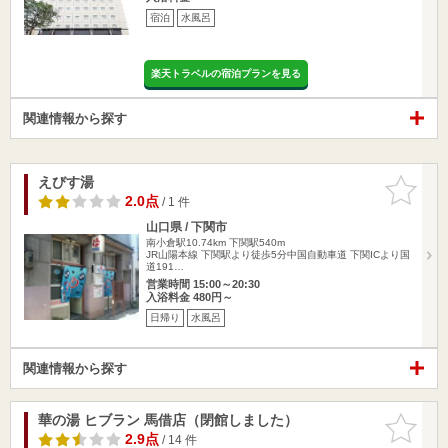
宿泊
水風呂
楽天トラベルの宿泊プランを見る
関連情報から探す
えびす湯
お気に入
りに追加
2.0点
/ 1 件
山口県 / 下関市
南小倉駅10.74km
下関駅540m
JR山陽本線 下関駅より徒歩5分中国自動車道 下関ICより国
道191…
営業時間 15:00～20:30
入浴料金 480円～
日帰り
水風呂
関連情報から探す
華の湯 ヒブラン 馬借店（閉館しました）
お気に入
りに追加
2.9点
/ 14 件