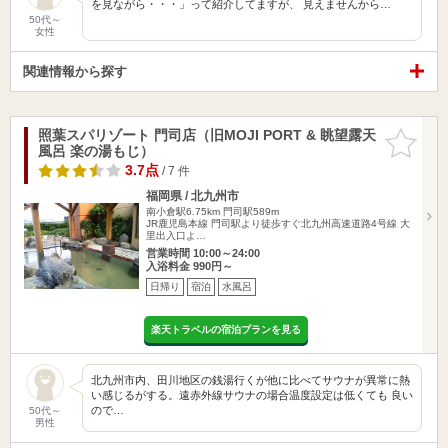
を見ながら・・・」って紹介してますが、 見えませんから…
50代～
女性
関連情報から探す
照葉スパリゾート 門司店（旧MOJI PORT & 眺望露天
お気に入
風呂 楽の湯もじ）
りに追加
3.7点
/ 7 件
福岡県 / 北九州市
南小倉駅6.75km
門司駅589m
JR鹿児島本線 門司駅より徒歩すぐ北九州高速道路4号線 大
里出入口よ…
営業時間 10:00～24:00
入浴料金 990円～
日帰り
宿泊
水風呂
楽天トラベルの宿泊プランを見る
北九州市内、田川地区の銭湯行くが他に比べてサウナが異常に熱
い感じるがする。遠赤外線サウナの場合温度設定は低くても 良い
ので…
50代～
男性