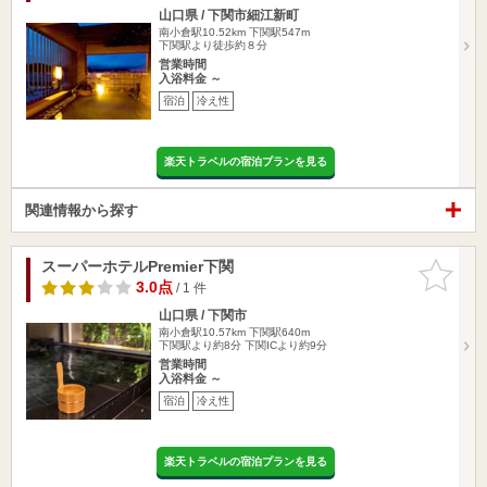
山口県 / 下関市細江新町
南小倉駅10.52km
下関駅547m
下関駅より徒歩約８分
営業時間
入浴料金 ～
宿泊
冷え性
楽天トラベルの宿泊プランを見る
関連情報から探す
スーパーホテルPremier下関
お気に入
りに追加
3.0点
/ 1 件
山口県 / 下関市
南小倉駅10.57km
下関駅640m
下関駅より約8分 下関ICより約9分
営業時間
入浴料金 ～
宿泊
冷え性
楽天トラベルの宿泊プランを見る