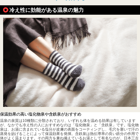
冷え性に効能がある温泉の魅力
保温効果の高い塩化物泉や含鉄泉がおすすめ
温泉の泉質は10種類に分類されており、いずれも体を温める効果は有しています
が、なかでも冷え性の人におすすめなのは「塩化物泉」と「含鉄泉」です。塩化物
泉は、お湯に含まれている塩分が皮膚の表面をコーティングし、毛穴を塞いで汗の
蒸発を妨げることによって保温効果を発揮。含鉄泉は熱伝導率の良い鉄分の作用で
体がよく温まります。その両方を兼ね備えているお湯として有名なのが、日本三古