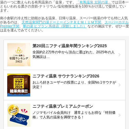
湯の一つに数えられる有馬温泉の「金泉」です。
「有馬温泉 太閤の湯」
では日本一
ともいわれる濃さの含鉄-ナトリウム-塩化物強塩泉を100％かけ流しで提供してい
ます。
南小倉駅の冷え性に効能がある温泉、日帰り温泉、スーパー銭湯の中でも特に人気
があるのは、
天然温泉関門の湯ドーミーインＰＲＥＭＩＵＭ下関
、
スーパーホテル
Premier下関
、
華の湯 ヒブラン 馬借店（閉館しました）
などの施設です。ぜひ一度
は足を運んでみてください。
第20回ニフティ温泉年間ランキング2025
全国約2.2万件の中から頂点に選ばれた、2025年の人
気施設は…
ニフティ温泉 サウナランキング2026
おふろ好きユーザーの投票により、全国No.1サウナが
決定！
ニフティ温泉プレミアムクーポン
ノジマモバイル会員向け 通常よりもお得な「特別価
格」で人気の温泉を満喫できる！