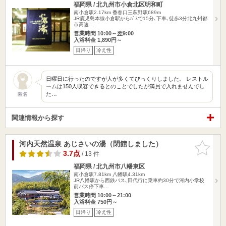
福岡県 / 北九州市小倉北区明和町
南小倉駅2.17km
香春口三萩野駅689m
JR鹿児島本線小倉駅からﾊﾞｽで15分､下車､徒歩3分北九州都
市高速…
営業時間 10:00～翌9:00
入浴料金 1,890円～
日帰り
冷え性
日曜日に行ったのですが人が多くてびっくりしました。 レストル
ームは150人収容できるとのことでしたが満員で入れませんでし
た…
匿名
関連情報から探す
河内天然温泉 あじさいの湯（閉館しました）
お気に入
りに追加
3.7点
/ 13 件
福岡県 / 北九州市八幡東区
南小倉駅7.81km
八幡駅4.31km
JR八幡駅から西鉄バス､田代行に乗車約30分で河内小学校
前バス停下車…
営業時間 10:00～21:00
入浴料金 750円～
日帰り
冷え性