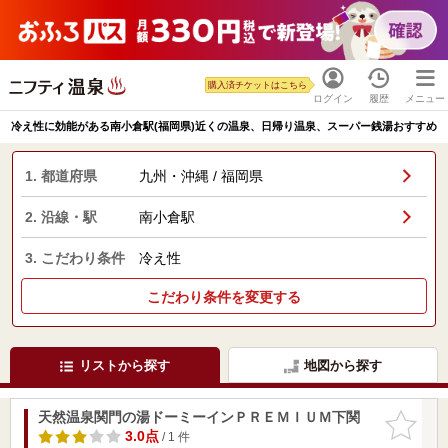
購入済チケットはこちら
ログイン
履歴
メニュー
冷え性に効能がある南小倉駅(福岡県)近くの温泉、日帰り温泉、スーパー銭湯おすすめ
1. 都道府県
九州・沖縄 / 福岡県
2. 沿線・駅
南小倉駅
3. こだわり条件
冷え性
こだわり条件を変更する
リストから探す
地図から探す
天然温泉関門の湯ドーミーインＰＲＥＭＩＵＭ下関
お気に入
りに追加
3.0点
/ 1 件