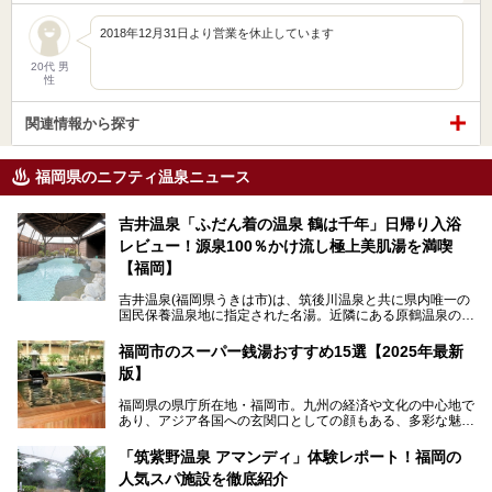
2018年12月31日より営業を休止しています
20代 男
性
関連情報から探す
福岡県のニフティ温泉ニュース
吉井温泉「ふだん着の温泉 鶴は千年」日帰り入浴
レビュー！源泉100％かけ流し極上美肌湯を満喫
【福岡】
吉井温泉(福岡県うきは市)は、筑後川温泉と共に県内唯一の
国民保養温泉地に指定された名湯。近隣にある原鶴温泉の観
光地風情と異なり、長閑な田園地帯に佇む小さな温泉地で
す。
福岡市のスーパー銭湯おすすめ15選【2025年最新
版】
「ふだん着の温泉 鶴は千年」は、吉井温泉にある日帰り入
浴施設。源泉100％かけ流しの極上美肌湯を楽しめ、近隣の
福岡県の県庁所在地・福岡市。九州の経済や文化の中心地で
住民や温泉ファンに愛され続けています。今回は筆者自ら日
あり、アジア各国への玄関口としての顔もある、多彩な魅力
帰り入浴し、自慢の温泉を中心に詳細レビューします！
をもつ大都市です。
「筑紫野温泉 アマンディ」体験レポート！福岡の
そんな福岡市は、スーパー銭湯も多種多彩。玄界灘を眺めら
人気スパ施設を徹底紹介
れるリゾート気分満点のスーパー銭湯から、繁華街近くのレ