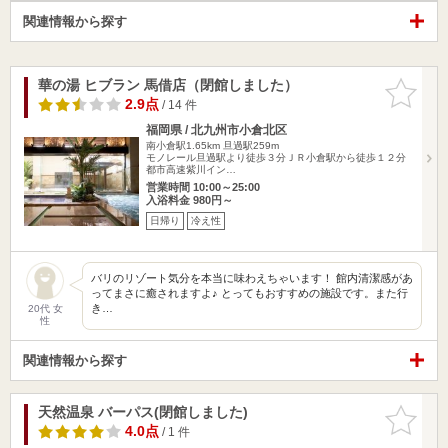
関連情報から探す
華の湯 ヒブラン 馬借店（閉館しました）
お気に入
りに追加
2.9点
/ 14 件
福岡県 / 北九州市小倉北区
南小倉駅1.65km
旦過駅259m
モノレール旦過駅より徒歩３分ＪＲ小倉駅から徒歩１２分
都市高速紫川イン…
営業時間 10:00～25:00
入浴料金 980円～
日帰り
冷え性
バリのリゾート気分を本当に味わえちゃいます！ 館内清潔感があ
ってまさに癒されますよ♪ とってもおすすめの施設です。また行
き…
20代 女
性
関連情報から探す
天然温泉 バーパス(閉館しました)
お気に入
りに追加
4.0点
/ 1 件