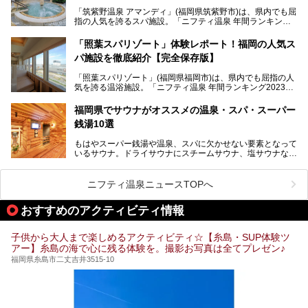
トロな銭湯、泉質自慢の天然温泉まで、福岡市で行ってみた
「筑紫野温泉 アマンディ」(福岡県筑紫野市)は、県内でも屈
いスーパー銭湯を一挙ご紹介します。
指の人気を誇るスパ施設。「ニフティ温泉 年間ランキング2
022」では、福岡県岩盤浴部門第１位を獲得。いつも多くの
入浴客で賑わっています。
「照葉スパリゾート」体験レポート！福岡の人気ス
パ施設を徹底紹介【完全保存版】
そこで今回は、ニフティ温泉ライターである筆者が現地訪
問。週替わりで男女入替制の温泉・サウナや岩盤浴・VIPル
「照葉スパリゾート」(福岡県福岡市)は、県内でも屈指の人
ーム・併設するレストランを体験し、それらの全貌を徹底紹
気を誇る温浴施設。「ニフティ温泉 年間ランキング2023」
介します！
では福岡県総合第３位を獲得し、平日・土日を問わず多くの
常連客で賑わっています。
福岡県でサウナがオススメの温泉・スパ・スーパー
銭湯10選
そこで今回は、ニフティ温泉ライターである筆者が現地体
験。超人気の岩盤房(岩盤浴)をはじめ、スパ＆サウナ・アミ
もはやスーパー銭湯や温泉、スパに欠かせない要素となって
ューズメント・宿泊施設・グルメ・その他施設まで、多彩な
いるサウナ。ドライサウナにスチームサウナ、塩サウナな
る全貌と魅力を徹底紹介します！
ど、いくつか異なるタイプが楽しめたり、水風呂や外気浴ス
ペース、ロウリュウなど、心ゆくまで楽しむためのサービス
が充実した施設も多くみられます。
ニフティ温泉ニュースTOPへ
今回はそんなサウナにこだわった、福岡県内のオススメ温
泉・銭湯・スパを10件紹介したいと思います！
おすすめのアクティビティ情報
子供から大人まで楽しめるアクティビティ☆【糸島・SUP体験ツ
アー】糸島の海で心に残る体験を。撮影お写真は全てプレゼン♪
福岡県糸島市二丈吉井3515-10