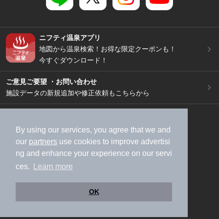
ニフティ温泉アプリ
地図から温泉検索！お得な限定クーポンも！
今すぐダウンロード！
ご意見ご要望 ・お問い合わせ
施設データの新規追加や修正依頼もこちらから
スマートフォン
/
PC
加盟店募集（資料請求）
広告出稿のご案内
By using our services, you agree that we and
our
partners
use cookies to improve advertisi
利用規約
ライフスタイルMEMBERS+規約
ng and enhance your experience on our servi
特定商取引法に基づく表記
ヘルプ
採用情報
ces.
Learn more
運営会社
個人情報保護ポリシー
©NIFTY Lifestyle Co., Ltd.
OK