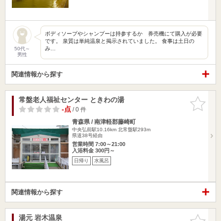
ボディソープやシャンプーは持参するか 券売機にて購入が必要
です。 泉質は単純温泉と掲示されていました。 食事は土日の
み…
50代～
男性
関連情報から探す
常盤老人福祉センター ときわの湯
お気に入
りに追加
-点
/ 0 件
青森県 / 南津軽郡藤崎町
中央弘前駅10.16km
北常盤駅293m
県道38号経由
営業時間 7:00～21:00
入浴料金 300円～
日帰り
水風呂
関連情報から探す
湯元 岩木温泉
お気に入