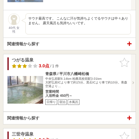
サウナ最高です。 こんなに汗が気持ちよくでるサウナは中々あり
ません。 露天風呂も気持ちいいです。
40代 女
性
関連情報から探す
つがる温泉
お気に入
りに追加
3.0点
/ 1 件
青森県 / 平川市八幡崎松橋
中央弘前駅6.14km
柏農高校前駅3.01km
大鰐弘前ICより車で約15分。黒石ICより車で約10分。青森
空港より…
営業時間
入浴料金 450円～
日帰り
宿泊
水風呂
関連情報から探す
三世寺温泉
お気に入
りに追加