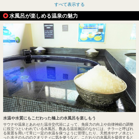
すべて表示する
水風呂が楽しめる温泉の魅力
水温や水質にもこだわった極上の水風呂を楽しもう
サウナや温泉とあわせた温冷交代浴によって、免疫力の向上や自律神経の調整
に役立つといわれている水風呂。数ある温浴施設のなかには、チラ―と呼ばれ
る装置を用いて常に一定の水温を保つように管理したり、天然水やナノ水とい
った水そのもののクオリティに気を使うなど、こだわりの水風呂を提供すると