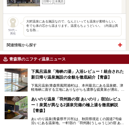
日帰り
水風呂
大鰐温泉にある施設なので、なんといっても温泉が素晴らしい。
冬でも体の芯から温まります。温度もちょうどいい。（内湯は異
なる熱…
50代～
男性
関連情報から探す
青森県のニフティ温泉ニュース
下風呂温泉「海峡の湯」入浴レビュー！統合された
新日帰り温泉施設の全貌を徹底紹介【青森】
下風呂温泉(青森県風間浦村)は、本州最北にある温泉郷。津
軽海峡に面する立地にありながらも濃厚な硫黄泉が湧出。良
質の温泉や新鮮な海の幸を求め、遠隔地ながらも全国から温
泉ファンが訪れる温泉地です。
あいのり温泉「羽州路の宿 あいのり」宿泊レビュ
ー！泉質が異なる2源泉完備の極上湯を徹底解説
「海峡の湯」は、以前あった2つの共同浴場を統合し、2020
年12月にオープンした日帰り入浴施設。かつて別々の共同
【青森】
浴場で使用された2つの源泉を楽しめる点が魅力です。また
無料休憩室や食事処も併設し、地元常連客のみならず観光客
あいのり温泉(青森県平川市)は、秋田県境近くの国道7号線
にも利用しやすい施設へ変貌しました。
沿いにある温泉地。一軒宿の「羽州路(うしゅうじ)の宿 あい
今回、筆者は実際に海峡の湯へ訪問・入浴し、その魅力を徹
のり」があります。最大の特徴が、炭酸ガスを含む食塩泉