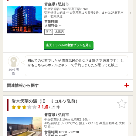
青森県 / 弘前市
中央弘前駅376m
弘高下駅876m
弘南鉄道大鰐線 中央弘前駅より徒歩5分、またはJR奥羽本
線・弘南鉄道…
営業時間
入浴料金 ～
宿泊
水風呂
楽天トラベルの宿泊プランを見る
初めての弘前でしたが 青森県民のみなさま親切で 感激です！ し
かもこちらのホテルはネットで予約しましたが思ってた以上…
40代 男
性
関連情報から探す
岩木天望の湯（旧 リコルソ弘前）
お気に入
りに追加
3.1点
/ 15 件
青森県 / 弘前市
中央弘前駅2.10km
弘前駅1.19km
JR弘前駅よりバスで25分(直行パス10分)東北自動車道 大鰐
弘前I…
営業時間 10:00～22:30
入浴料金 480円～