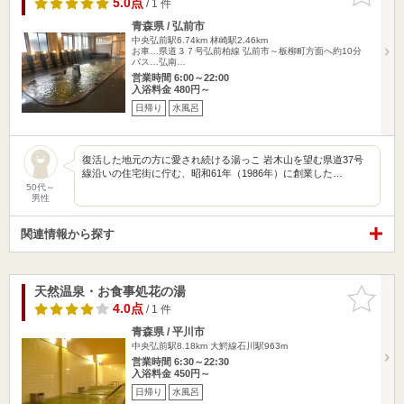
5.0点
/ 1 件
青森県 / 弘前市
中央弘前駅6.74km
林崎駅2.46km
お車…県道３７号弘前柏線 弘前市～板柳町方面へ約10分
バス…弘南…
営業時間 6:00～22:00
入浴料金 480円～
日帰り
水風呂
復活した地元の方に愛され続ける湯っこ 岩木山を望む県道37号
線沿いの住宅街に佇む、昭和61年（1986年）に創業した…
50代～
男性
関連情報から探す
天然温泉・お食事処花の湯
お気に入
りに追加
4.0点
/ 1 件
青森県 / 平川市
中央弘前駅8.18km
大鰐線石川駅963m
営業時間 6:30～22:30
入浴料金 450円～
日帰り
水風呂