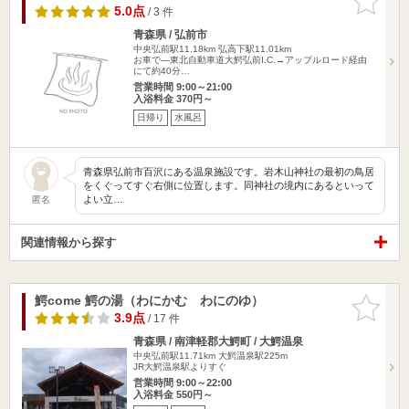
りに追加
5.0点
/ 3 件
青森県 / 弘前市
中央弘前駅11.18km
弘高下駅11.01km
お車で―東北自動車道大鰐弘前I.C.→アップルロード経由
にて約40分…
営業時間 9:00～21:00
入浴料金 370円～
日帰り
水風呂
青森県弘前市百沢にある温泉施設です。岩木山神社の最初の鳥居
をくぐってすぐ右側に位置します。同神社の境内にあるといって
よい立…
匿名
関連情報から探す
鰐come 鰐の湯（わにかむ わにのゆ）
お気に入
りに追加
3.9点
/ 17 件
青森県 / 南津軽郡大鰐町 / 大鰐温泉
中央弘前駅11.71km
大鰐温泉駅225m
JR大鰐温泉駅よりすぐ
営業時間 9:00～22:00
入浴料金 550円～