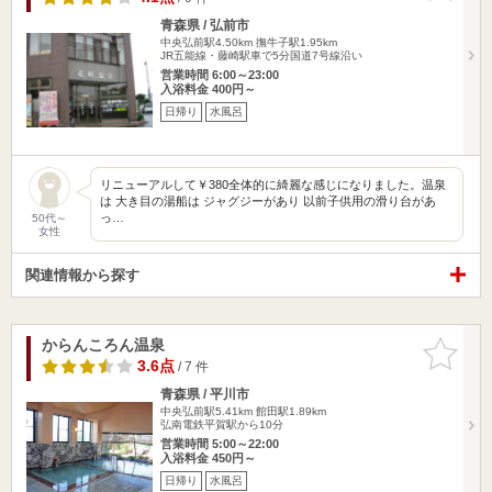
青森県 / 弘前市
中央弘前駅4.50km
撫牛子駅1.95km
JR五能線・藤崎駅車で5分国道7号線沿い
営業時間 6:00～23:00
入浴料金 400円～
日帰り
水風呂
リニューアルして￥380全体的に綺麗な感じになりました。温泉
は 大き目の湯船は ジャグジーがあり 以前子供用の滑り台があ
っ…
50代～
女性
関連情報から探す
からんころん温泉
お気に入
りに追加
3.6点
/ 7 件
青森県 / 平川市
中央弘前駅5.41km
館田駅1.89km
弘南電鉄平賀駅から10分
営業時間 5:00～22:00
入浴料金 450円～
日帰り
水風呂