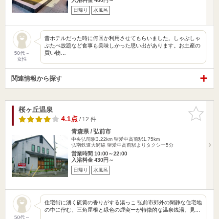
日帰り
水風呂
昔ホテルだった時に何回か利用させてもらいました。しゃぶしゃ
ぶたべ放題など食事も美味しかった思い出があります。お土産の
買い物…
50代～
女性
関連情報から探す
桜ヶ丘温泉
お気に入
りに追加
4.1点
/ 12 件
青森県 / 弘前市
中央弘前駅3.22km
聖愛中高前駅1.75km
弘南鉄道大鰐線 聖愛中高前駅よりタクシー5分
営業時間 10:00～22:00
入浴料金 430円～
日帰り
水風呂
住宅街に湧く硫黄の香りがする湯っこ 弘前市郊外の閑静な住宅地
の中に佇む、三角屋根と緑色の煙突ーが特徴的な温泉銭湯。見…
50代～