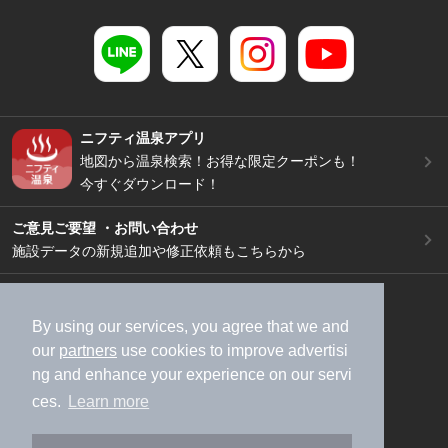
ニフティ温泉アプリ
地図から温泉検索！お得な限定クーポンも！
今すぐダウンロード！
ご意見ご要望 ・お問い合わせ
施設データの新規追加や修正依頼もこちらから
スマートフォン
/
PC
加盟店募集（資料請求）
広告出稿のご案内
By using our services, you agree that we and
our
partners
use cookies to improve advertisi
利用規約
ライフスタイルMEMBERS+規約
ng and enhance your experience on our servi
特定商取引法に基づく表記
ヘルプ
採用情報
ces.
Learn more
運営会社
個人情報保護ポリシー
©NIFTY Lifestyle Co., Ltd.