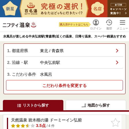
購入済チケットはこちら
ログイン
履歴
メニュー
水風呂が楽しめる中央弘前駅(青森県)近くの温泉、日帰り温泉、スーパー銭湯おすすめ
1. 都道府県
東北 / 青森県
2. 沿線・駅
中央弘前駅
3. こだわり条件
水風呂
こだわり条件を変更する
リストから探す
地図から探す
天然温泉 岩木桜の湯 ドーミーイン弘前
お気に入
りに追加
3.5点
/ 4 件