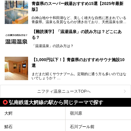
底解説します！
(通称:赤湯)と無色透明の単純温泉という2種類の源泉を使用
青森県のスーパー銭湯おすすめ15選【2025年最新
し、いずれも源泉100％かけ流しで提供している点でしょ
版】
う。
白神山地や十和田湖など、美しく雄大な自然に恵まれている
今回筆者は実際に宿泊し、大浴場と露天風呂付き客室を中心
青森県。温泉も良質なものが湧き出ており、天然温泉を掛け
に「羽州路の宿 あいのり」を詳細にご紹介。秋田県側を含
流しで贅沢に堪能できる温泉施設がたくさんあります。青森
むこの一帯は日本でも有数の個性的な温泉がひしめくエリア
の山並みを眺めながら温泉に浸かり、お食事処でおいしいご
ですが、実はあいのり温泉も決して見逃せない極上湯のひと
【難読漢字】「温湯温泉」の読み方は？どこにあ
当地グルメを味わうひとときは格別ですね！
つ。その魅力を徹底解説します！
る？
今回は、青森県でおすすめのスーパー銭湯を紹介します。
「また来たい！」と思えるお気に入りの施設をぜひ見つけて
「温湯温泉」の読み方は？
ください。
読めそうで読めない、難読温泉地名漢字。あなたは読めます
か？
【1,000円以下！】青森県のおすすめサウナ施設10
選
まだまだ続くサウナブーム。定期的に通う方も多いのではな
いでしょうか？
そこでコスパ抜群！1,000円以下でサウナを楽しめる施設を
紹介します。
ニフティ温泉ニュースTOPへ
格安でも充実の施設でサウナを楽しみませんか？
弘南鉄道大鰐線の駅から同じテーマで探す
今回は青森県にある1,000円以下のおすすめサウナ施設を紹
介します！
大鰐
宿川原
鯖石
石川プール前