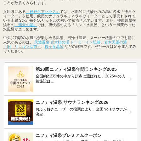
ころが数多くみられます。
兵庫県にある
「神戸クアハウス」
では、水風呂に抗酸化力の高い名水「神戸ウ
ォーター」を使用。飲用のナチュラルミネラルウォーターとして販売もされて
いる上質な水が毎分50リットルの勢いで放流されています。また、神奈川県横
浜市の
「満天の湯」
では、爽快感のある「ミント水風呂」という一風変わった
水風呂が楽しめます。
中央弘前駅の水風呂が楽しめる温泉、日帰り温泉、スーパー銭湯の中でも特に
人気があるのは、
天然温泉 岩木桜の湯 ドーミーイン弘前
、
岩木天望の湯
（旧 リコルソ弘前）
、
桜ヶ丘温泉
などの施設です。ぜひ一度は足を運んでみ
てください。
第20回ニフティ温泉年間ランキング2025
全国約2.2万件の中から頂点に選ばれた、2025年の人
気施設は…
ニフティ温泉 サウナランキング2026
おふろ好きユーザーの投票により、全国No.1サウナが
決定！
ニフティ温泉プレミアムクーポン