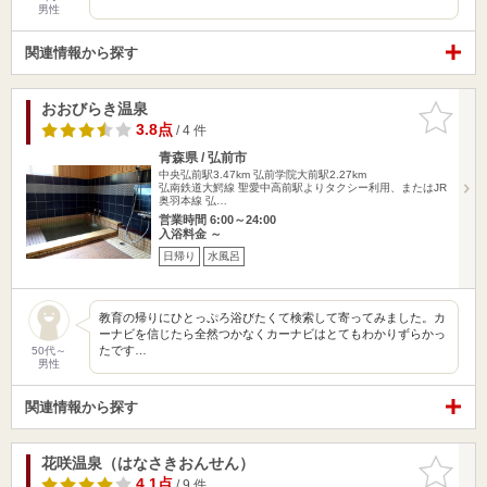
男性
関連情報から探す
おおびらき温泉
お気に入
りに追加
3.8点
/ 4 件
青森県 / 弘前市
中央弘前駅3.47km
弘前学院大前駅2.27km
弘南鉄道大鰐線 聖愛中高前駅よりタクシー利用、またはJR
奥羽本線 弘…
営業時間 6:00～24:00
入浴料金 ～
日帰り
水風呂
教育の帰りにひとっぷろ浴びたくて検索して寄ってみました。カ
ーナビを信じたら全然つかなくカーナビはとてもわかりずらかっ
たです…
50代～
男性
関連情報から探す
花咲温泉（はなさきおんせん）
お気に入
りに追加
4.1点
/ 9 件