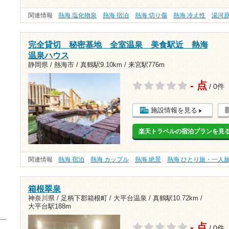
関連情報
熱海 塩化物泉
熱海 宿泊
熱海 切り傷
熱海 冷え性
湯河
完全貸切 秘密基地 全室温泉 美食駅近 熱海
温泉ハウス
静岡県 / 熱海市 /
真鶴駅9.10km
/
来宮駅776m
- 点
/ 0件
施設情報を見る
楽天トラベルの宿泊プランを見
関連情報
熱海 宿泊
熱海 カップル
熱海 絶景
熱海 ひとり旅・一人
箱根翠泉
神奈川県 / 足柄下郡箱根町 / 大平台温泉 /
真鶴駅10.72km
/
大平台駅188m
- 点
/ 0件