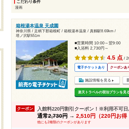
こだわり条件
漫画
箱根湯本温泉 天成園
神奈川県 / 足柄下郡箱根町 / 箱根湯本温泉 /
真鶴駅8.69km
/
塔ノ沢駅651m
■営業時間 10:00～翌9:00
■入浴料 2,730円～
4.5 点
/ 
電子チケットあり
クーポンあ
施設情報を見る
楽天トラベルの宿泊プランを見
入館料220円割引クーポン！※利用不可日あ
クーポン
通常
2,730円
→
2,510円（220円お
他にも2種類のクーポンがあります