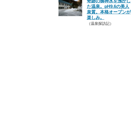
奇跡の御神水を沸かし
た温泉。pH9.6の美人
泉質。本格オープンが
楽しみ。
（温泉探訪記）