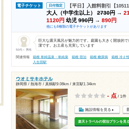
【平日】入館料割引【1051
電子チケット
日付指定
大人（中学生以上）
2730円
→
2
1120円
幼児
990円
→
890円
他にも6種類の電子チケットがあります
巨大な露天風呂が魅力的です。庭園も大きく開放的で
潔です。お土産も充実しています
50代～ 男性
関連情報
箱根 単純温泉・単純泉
箱根 宿泊
箱根 糖尿病
箱根 冷え
入生田駅
ウオミサキホテル
静岡県 / 熱海市 /
真鶴駅9.08km
/
来宮駅1.34km
- 点
/ 1件
施設情報を見る
楽天トラベルの宿泊プランを見