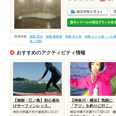
施設情報を見る
楽天トラベルの宿泊プランを見
関連情報
箱根 宿泊
箱根 糖尿病
箱根 冷え性
箱根 ひとり旅・一人
塔ノ沢駅
おすすめのアクティビティ情報
【湘南・江ノ島】初心者向
【神奈川・横浜】気軽に
けサーフィンレッス...
「アジ」を釣りに行こ...
神奈川県藤沢市片瀬海岸1-13-27
横浜市磯子区磯子1丁目5-22 