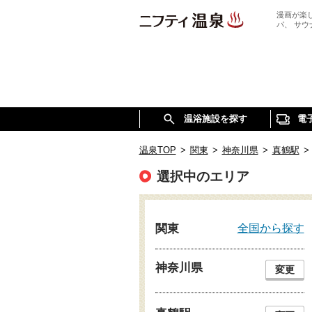
漫画が楽
パ、 サ
温浴施設を探す
電
温泉TOP
>
関東
>
神奈川県
>
真鶴駅
>
選択中のエリア
全国から探す
関東
神奈川県
変更