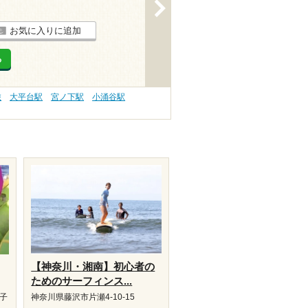
>
お気に入りに追加
る
旅
大平台駅
宮ノ下駅
小涌谷駅
【神奈川・湘南】初心者の
ためのサーフィンス...
磯子
神奈川県藤沢市片瀬4-10-15