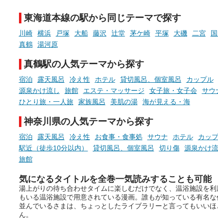
ウナなど、こだわりの魅力がつ
チ」を展開中♨
まったスポットが続々登場して
東海道本線の駅から同じテーマで探す
います。
手相やタロットなど気軽に
現地取材記事もあわせて紹介し
める占いで、“ととのう”お
川崎
横浜
戸塚
大船
藤沢
辻堂
茅ケ崎
平塚
大磯
二宮
国
ていますので、気になる施設は
時間を、もっと特別に。
真鶴
湯河原
ぜひチェックして次のおでかけ
先の参考にしてみてください
真鶴駅の人気テーマから探す
ね。
宿泊
露天風呂
冷え性
ホテル
貸切風呂、個室風呂
カップル
源泉かけ流し
旅館
エステ・マッサージ
女子旅・女子会
サウ
ひとり旅・一人旅
家族風呂
美肌の湯
海が見える・海
神奈川県の人気テーマから探す
宿泊
露天風呂
冷え性
お食事・食事処
サウナ
ホテル
カッ
駅近（徒歩10分以内）
貸切風呂、個室風呂
切り傷
源泉かけ
旅館
気になるタイトルを全巻一気読みすることも可能
湯上がりの待ち合わせタイムに楽しむだけでなく、温浴施設を利
もいる温浴施設で用意されている漫画。誰もが知っている有名な
並んでいるさまは、ちょっとしたライブラリーと言ってもいいほ
ん。