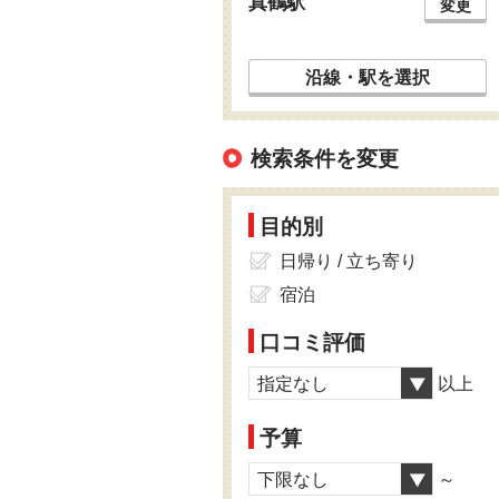
真鶴駅
変更
沿線・駅を選択
検索条件を変更
目的別
日帰り / 立ち寄り
宿泊
口コミ評価
指定なし
以上
予算
下限なし
～