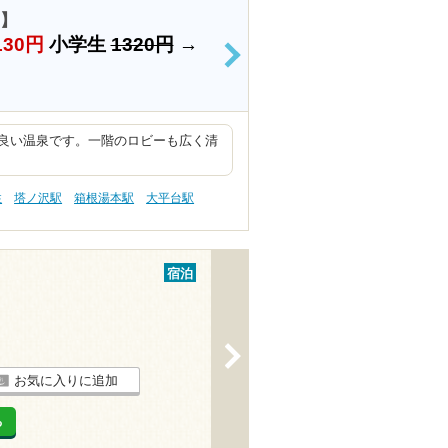
1】
130円
小学生
1320円
→
>
良い温泉です。一階のロビーも広く清
性
塔ノ沢駅
箱根湯本駅
大平台駅
宿泊
>
お気に入りに追加
る