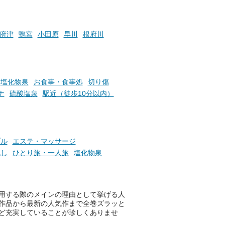
たします。
楽し
ふろ
府津
鴨宮
小田原
早川
根府川
塩化物泉
お食事・食事処
切り傷
ナ
硫酸塩泉
駅近（徒歩10分以内）
プル
エステ・マッサージ
流し
ひとり旅・一人旅
塩化物泉
用する際のメインの理由として挙げる人
作品から最新の人気作まで全巻ズラッと
ど充実していることが珍しくありませ