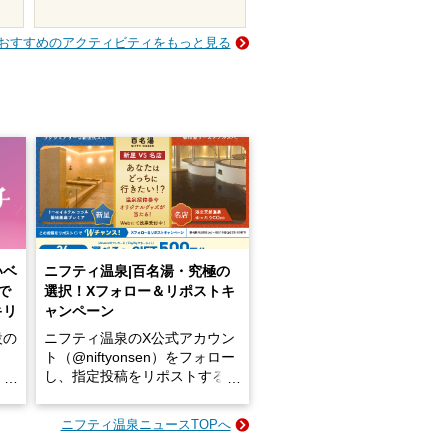
おすすめのアクティビティをもっと見る
いベ
ニフティ温泉|百名湯・究極の
で
選択！Xフォロー＆リポストキ
キリ
ャンペーン
設の
ニフティ温泉のX公式アカウン
ト（@niftyonsen）をフォロー
し、指定投稿をリポストする
占い
と、抽選で各回26（ふろ）名
な
様（合計260名様）に選べるe-
ニフティ温泉ニュースTOPへ
ン
GIFT500円分をプレゼントい