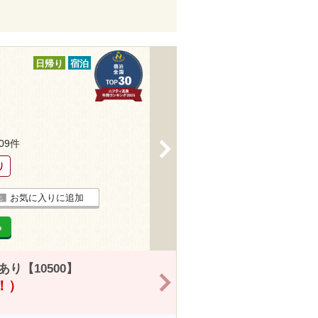
日帰り
宿泊
209件
>
り
お気に入りに追加
る
り【10500】
>
得！）