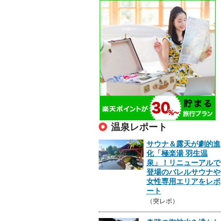
温泉レポート
サウナ＆露天が劇的進
化「極楽湯 羽生温
泉」！リニューアルで
登場のバレルサウナや
女性専用エリアをレポ
ート
（突レポ）