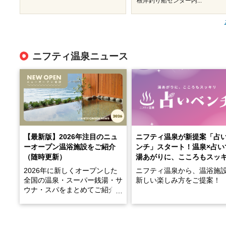
根岸釣り船センター内...
ニフティ温泉ニュース
【最新版】2026年注目のニュ
ニフティ温泉が新提案「占
ーオープン温浴施設をご紹介
ンチ」スタート！温泉×占い
（随時更新）
湯あがりに、こころもスッ
2026年に新しくオープンした
ニフティ温泉から、温浴施
全国の温泉・スーパー銭湯・サ
新しい楽しみ方をご提案！
ウナ・スパをまとめてご紹介！
※随時更新しています
温泉で体を癒したあとに、
でこころもスッキリ──そん
天然温泉や露天風呂、注目のサ
新体験が楽しめる「占いベ