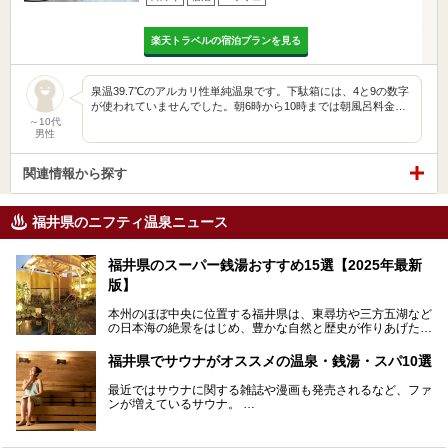
楽天トラベルの宿泊プランを見る
泉温39.7℃のアルカリ性単純温泉です。下駄箱には、4と9の数字
が使われていませんでした。朝6時から10時までは朝風呂料金…
～10代
男性
関連情報から探す
福井県のニフティ温泉ニュース
福井県のスーパー銭湯おすすめ15選【2025年最新
版】
本州のほぼ中央に位置する福井県は、東尋坊や三方五湖など
の日本海の絶景をはじめ、豊かな自然と歴史が作りあげた見
どころがたくさんあります。越前がにや若狭ぐじに代表され
る海産物、越前そば、ソースかつ丼などのグルメも人気で
福井県でサウナがオススメの温泉・銭湯・スパ10選
す。
2024年春の北陸新幹線の延伸により、関西地方のみならず
最近ではサウナに関する雑誌や漫画も発売されるなど、ファ
首都圏からもアクセスしやすくなりました。今回は、そんな
ンが増えているサウナ。
福井県でおすすめのスーパー銭湯をご紹介します。
しかしサウナは一口にサウナと言っても、ドライサウナ、ス
チームサウナ、塩サウナなどが存在し、施設によって様々な