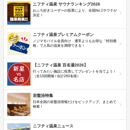
ニフティ温泉 サウナランキング2026
おふろ好きユーザーの投票により、全国No.1サウナが
決定！
ニフティ温泉プレミアムクーポン
ノジマモバイル会員向け 通常よりもお得な「特別価
格」で人気の温泉を満喫できる！
【ニフティ温泉 百名湯2026】
行ってみたい施設に投票してプレゼントを当てよう！
（全10回開催 / 合計260名様）
岩盤浴特集
日本全国の岩盤浴情報だけをピックアップ。まとめて
検索！
ニフティ温泉ニュース