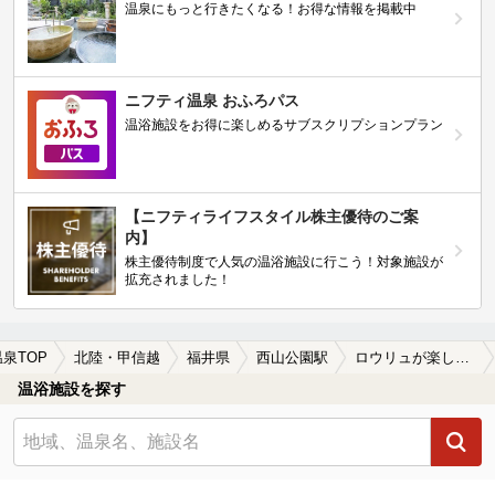
温泉にもっと行きたくなる！お得な情報を掲載中
ニフティ温泉 おふろパス
温浴施設をお得に楽しめるサブスクリプションプラン
【ニフティライフスタイル株主優待のご案
内】
株主優待制度で人気の温浴施設に行こう！対象施設が
拡充されました！
温泉TOP
北陸・甲信越
福井県
西山公園駅
ロウリュが楽しめる西山公園駅近くの温泉、日帰り温泉、スーパー銭湯おすすめ
温浴施設を探す