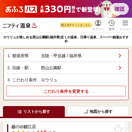
購入済チケットはこちら
ログイン
履歴
メニュー
ロウリュが楽しめる西山公園駅(福井県)近くの温泉、日帰り温泉、スーパー銭湯おすす
め
1. 都道府県
北陸・甲信越 / 福井県
2. 沿線・駅
西山公園駅
3. こだわり条件
ロウリュ
こだわり条件を変更する
リストから探す
地図から探す
越のゆ鯖江店
お気に入
りに追加