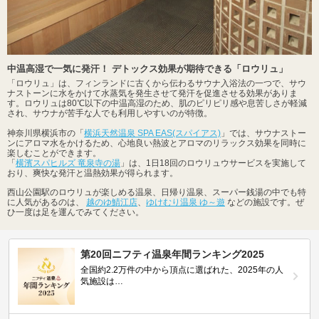
中温高湿で一気に発汗！ デトックス効果が期待できる「ロウリュ」
「ロウリュ」は、フィンランドに古くから伝わるサウナ入浴法の一つで、サウ
ナストーンに水をかけて水蒸気を発生させて発汗を促進させる効果がありま
す。ロウリュは80℃以下の中温高湿のため、肌のピリピリ感や息苦しさが軽減
され、サウナが苦手な人でも利用しやすいのが特徴。
神奈川県横浜市の「
横浜天然温泉 SPA EAS(スパイアス)
」では、サウナストー
ンにアロマ水をかけるため、心地良い熱波とアロマのリラックス効果を同時に
楽しむことができます。
「
横濱スパヒルズ 竜泉寺の湯
」は、1日18回のロウリュウサービスを実施して
おり、爽快な発汗と温熱効果が得られます。
西山公園駅のロウリュが楽しめる温泉、日帰り温泉、スーパー銭湯の中でも特
に人気があるのは、
越のゆ鯖江店
、
ゆけむり温泉 ゆ～遊
などの施設です。ぜ
ひ一度は足を運んでみてください。
第20回ニフティ温泉年間ランキング2025
全国約2.2万件の中から頂点に選ばれた、2025年の人
気施設は…