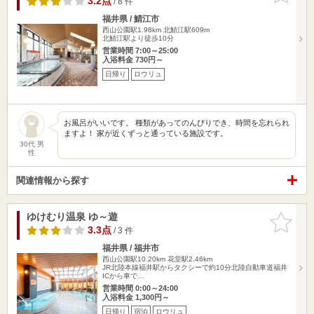
3.2点
/ 8 件
福井県 / 鯖江市
西山公園駅1.98km
北鯖江駅609m
北鯖江駅より徒歩10分
営業時間 7:00～25:00
入浴料金 730円～
日帰り
ロウリュ
お風呂がいいです。 種類があってのんびりでき、時間を忘れられ
ますよ！ 家が近くずっと通っている施設です。
30代 男
性
関連情報から探す
ゆけむり温泉 ゆ～遊
お気に入
りに追加
3.3点
/ 3 件
福井県 / 福井市
西山公園駅10.20km
花堂駅2.46km
JR北陸本線福井駅からタクシーで約10分北陸自動車道福井
ICから車で…
営業時間 0:00～24:00
入浴料金 1,300円～
日帰り
宿泊
ロウリュ