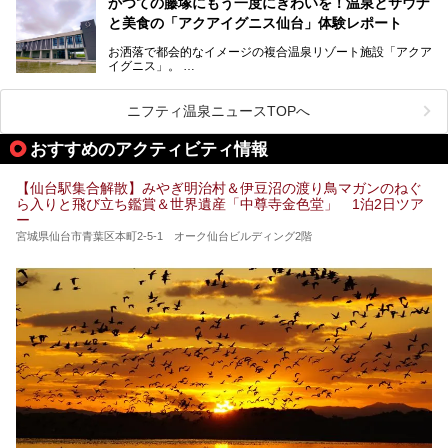
かつての藤塚にもう一度にぎわいを！温泉とサウナ
よく、気軽に訪れやすい地方都市の1つです。
セレクトしてみました。うち3ヶ所はサウナも楽しめます。
と美食の「アクアイグニス仙台」体験レポート
今回は、仙台市内のおすすめスーパー銭湯をご紹介します。
お洒落で都会的なイメージの複合温泉リゾート施設「アクア
仙台牛タンなどを堪能するグルメ旅や、スポーツ観戦の遠征
イグニス」。
時などに利用しやすい温浴施設がたくさんありますよ。
関西空港や吉川美南（埼玉県）に続いて仙台市若林区に202
2年4月にオープンした「アクアイグニス仙台」は、日帰り
ニフティ温泉ニュースTOPへ
温泉の「藤塚の湯」、マルシェ リアン、和食「笠庵」、イ
タリアン「グリーチネ」、ベーカリー「マリアージュ ドゥ
おすすめのアクティビティ情報
ファリーヌ」、スイーツの「コンフィチュール アッシュ」
と「ル ショコラ ドゥ アッシュ」、そしてカフェ「猿田彦珈
琲」と話題のお店が勢ぞろい！
【仙台駅集合解散】みやぎ明治村＆伊豆沼の渡り鳥マガンのねぐ
ら入りと飛び立ち鑑賞＆世界遺産「中尊寺金色堂」 1泊2日ツア
この「アクアイグニス仙台」の魅力を探りにお出かけしてき
ー
ました。
宮城県仙台市青葉区本町2-5-1 オーク仙台ビルディング2階