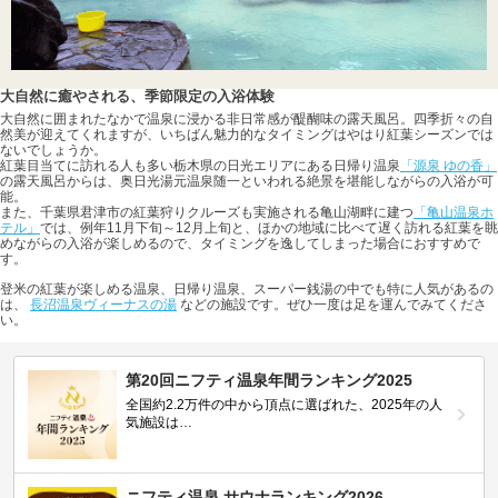
大自然に癒やされる、季節限定の入浴体験
大自然に囲まれたなかで温泉に浸かる非日常感が醍醐味の露天風呂。四季折々の自
然美が迎えてくれますが、いちばん魅力的なタイミングはやはり紅葉シーズンでは
ないでしょうか。
紅葉目当てに訪れる人も多い栃木県の日光エリアにある日帰り温泉
「源泉 ゆの香」
の露天風呂からは、奥日光湯元温泉随一といわれる絶景を堪能しながらの入浴が可
能。
また、千葉県君津市の紅葉狩りクルーズも実施される亀山湖畔に建つ
「亀山温泉ホ
テル」
では、例年11月下旬～12月上旬と、ほかの地域に比べて遅く訪れる紅葉を眺
めながらの入浴が楽しめるので、タイミングを逸してしまった場合におすすめで
す。
登米の紅葉が楽しめる温泉、日帰り温泉、スーパー銭湯の中でも特に人気があるの
は、
長沼温泉ヴィーナスの湯
などの施設です。ぜひ一度は足を運んでみてくださ
い。
第20回ニフティ温泉年間ランキング2025
全国約2.2万件の中から頂点に選ばれた、2025年の人
気施設は…
ニフティ温泉 サウナランキング2026