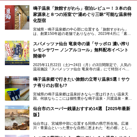
鳴子温泉「旅館すがわら」宿泊レビュー！３本の自
家源泉と８つの浴室で“湯めぐり三昧”可能な温泉特
化型宿
宮城県・鳴子温泉郷の中心部に位置する「旅館すがわら」
は、創業150年超の老舗でありながら、2023年4月に「素泊
まり専門の宿」としてリニューアルオープン。同時に温泉熱
を利用したサウナも新設され、温泉ファン・サウナ―双方に
スパメッツァ仙台 竜泉寺の湯「サッポロ 濃い搾り
注目のスポットです。
レモンサワー ノンアルコール」無料配布イベント
開催中
特筆すべきは、館内で完結する圧倒的な「湯めぐり」のバリ
2025年11月22日（土)〜24日（月）の3日間限定で、人気の
エーション。“温泉のデパート”・“東の横綱”と称される鳴子
温浴施設「スパメッツァ仙台 竜泉寺の湯」にて特別イベン
温泉郷の中でも、3本の異なる自家源泉を使い分けるその実
トを開催！居酒屋の手搾りサワーのような本格感が味わえる
力は折り紙付き。実際に宿泊した筆者が、“温泉”を中心にそ
「サッポロ 濃い搾りレモンサワー ノンアルコール」を無料
鳴子温泉郷で行きたい旅館の立寄り温泉5選！サウ
の全貌を詳細レビューします！
配布します。さらにSNS投稿で「サッポロ 濃い搾りグレフ
ナ有りのお宿も!?
ルサワー ノンアルコール」もプレゼント。湯上がりにぴっ
たりの一杯をぜひお楽しみください。
宮城県の鳴子温泉郷は温泉好きなら一度は行きたい温泉天
国。何故ならここには個性豊かな鳴子温泉・川渡温泉・東鳴
子温泉・中山平温泉・鬼首温泉という5つの温泉地があり、
硫黄泉、塩化物泉、硫酸塩泉、炭酸水素塩泉などと多様な泉
仙台市のスーパー銭湯おすすめ14選 【2025年最新
質がそろっているからです。
版】
ー
また共同浴場（日帰り温泉）だけでなく、嬉しいことに多く
仙台市は、宮城県中部に位置する同県の県庁所在地。広瀬
の旅館・ホテルも立ち寄り入浴に門戸を開いてくれていま
提供元：サッポロビール【PR】
川・青葉山といった豊かな自然に恵まれた「杜の都」として
す。
知られ、戦国武将・伊達政宗のお膝元として歴史ファンにも
この記事はサッポロビールのPRイベント告知記事です。
人気です。新幹線を使えば都心から1時間30分とアクセスも
今回はそんな旅館の中から、おすすめしたい5ヶ所の温泉を