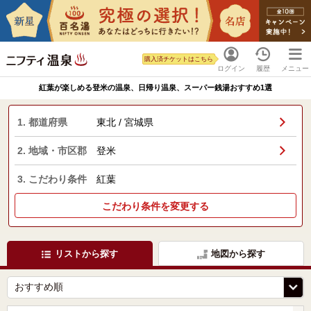
購入済チケットはこちら
ログイン
履歴
メニュー
紅葉が楽しめる登米の温泉、日帰り温泉、スーパー銭湯おすすめ1選
1. 都道府県
東北 / 宮城県
2. 地域・市区郡
登米
3. こだわり条件
紅葉
こだわり条件を変更する
リストから探す
地図から探す