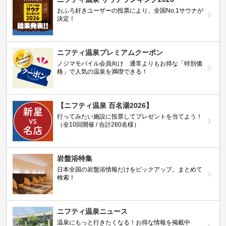
おふろ好きユーザーの投票により、全国No.1サウナが
決定！
ニフティ温泉プレミアムクーポン
ノジマモバイル会員向け 通常よりもお得な「特別価
格」で人気の温泉を満喫できる！
【ニフティ温泉 百名湯2026】
行ってみたい施設に投票してプレゼントを当てよう！
（全10回開催 / 合計260名様）
岩盤浴特集
日本全国の岩盤浴情報だけをピックアップ。まとめて
検索！
ニフティ温泉ニュース
温泉にもっと行きたくなる！お得な情報を掲載中