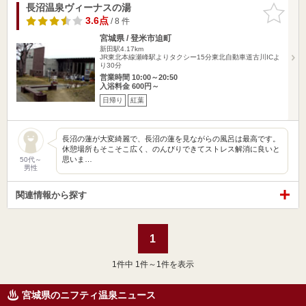
長沼温泉ヴィーナスの湯
お気に入
りに追加
3.6点
/ 8 件
宮城県 / 登米市迫町
新田駅4.17km
JR東北本線瀬峰駅よりタクシー15分東北自動車道古川ICよ
り30分
営業時間 10:00～20:50
入浴料金 600円～
日帰り
紅葉
長沼の蓮が大変綺麗で、長沼の蓮を見ながらの風呂は最高です。
休憩場所もそこそこ広く、のんびりできてストレス解消に良いと
思いま…
50代～
男性
関連情報から探す
1
1
件中 1件～1件を表示
宮城県のニフティ温泉ニュース