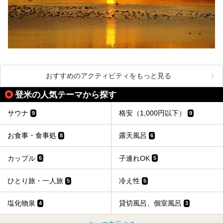
おすすめのアクティビティをもっと見る
登米の人気テーマから探す
サウナ
格安（1,000円以下）
9
9
お食事・食事処
露天風呂
8
6
カップル
子連れOK
6
5
ひとり旅・一人旅
冷え性
5
5
塩化物泉
貸切風呂、個室風呂
4
3