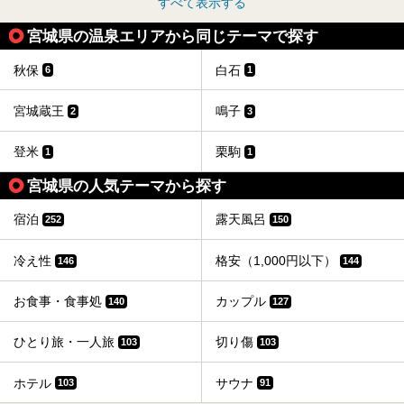
すべて表示する
宮城県の温泉エリアから同じテーマで探す
秋保
白石
6
1
宮城蔵王
鳴子
2
3
登米
栗駒
1
1
宮城県の人気テーマから探す
宿泊
露天風呂
252
150
冷え性
格安（1,000円以下）
146
144
お食事・食事処
カップル
140
127
ひとり旅・一人旅
切り傷
103
103
ホテル
サウナ
103
91