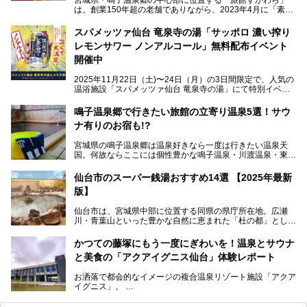
は、創業150年超の老舗でありながら、2023年4月に「素泊
まり専門の宿」としてリニューアルオープン。同時に温泉熱
を利用したサウナも新設され、温泉ファン・サウナ―双方に
スパメッツァ仙台 竜泉寺の湯「サッポロ 濃い搾り
注目のスポットです。
レモンサワー ノンアルコール」無料配布イベント
開催中
特筆すべきは、館内で完結する圧倒的な「湯めぐり」のバリ
2025年11月22日（土)〜24日（月）の3日間限定で、人気の
エーション。“温泉のデパート”・“東の横綱”と称される鳴子
温浴施設「スパメッツァ仙台 竜泉寺の湯」にて特別イベン
温泉郷の中でも、3本の異なる自家源泉を使い分けるその実
トを開催！居酒屋の手搾りサワーのような本格感が味わえる
力は折り紙付き。実際に宿泊した筆者が、“温泉”を中心にそ
「サッポロ 濃い搾りレモンサワー ノンアルコール」を無料
鳴子温泉郷で行きたい旅館の立寄り温泉5選！サウ
の全貌を詳細レビューします！
配布します。さらにSNS投稿で「サッポロ 濃い搾りグレフ
ナ有りのお宿も!?
ルサワー ノンアルコール」もプレゼント。湯上がりにぴっ
たりの一杯をぜひお楽しみください。
宮城県の鳴子温泉郷は温泉好きなら一度は行きたい温泉天
国。何故ならここには個性豊かな鳴子温泉・川渡温泉・東鳴
子温泉・中山平温泉・鬼首温泉という5つの温泉地があり、
硫黄泉、塩化物泉、硫酸塩泉、炭酸水素塩泉などと多様な泉
仙台市のスーパー銭湯おすすめ14選 【2025年最新
質がそろっているからです。
版】
ー
また共同浴場（日帰り温泉）だけでなく、嬉しいことに多く
仙台市は、宮城県中部に位置する同県の県庁所在地。広瀬
の旅館・ホテルも立ち寄り入浴に門戸を開いてくれていま
提供元：サッポロビール【PR】
川・青葉山といった豊かな自然に恵まれた「杜の都」として
す。
知られ、戦国武将・伊達政宗のお膝元として歴史ファンにも
この記事はサッポロビールのPRイベント告知記事です。
人気です。新幹線を使えば都心から1時間30分とアクセスも
今回はそんな旅館の中から、おすすめしたい5ヶ所の温泉を
かつての藤塚にもう一度にぎわいを！温泉とサウナ
よく、気軽に訪れやすい地方都市の1つです。
セレクトしてみました。うち3ヶ所はサウナも楽しめます。
と美食の「アクアイグニス仙台」体験レポート
今回は、仙台市内のおすすめスーパー銭湯をご紹介します。
お洒落で都会的なイメージの複合温泉リゾート施設「アクア
仙台牛タンなどを堪能するグルメ旅や、スポーツ観戦の遠征
イグニス」。
時などに利用しやすい温浴施設がたくさんありますよ。
関西空港や吉川美南（埼玉県）に続いて仙台市若林区に202