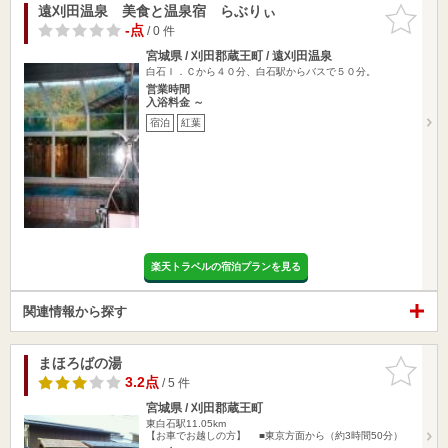
遠刈田温泉 美食と温泉宿 らぶりぃ
お気に入
りに追加
-点
/ 0 件
宮城県 / 刈田郡蔵王町 / 遠刈田温泉
白石Ｉ．Ｃから４０分、白石駅からバスで５０分。
営業時間
入浴料金 ～
宿泊
紅葉
楽天トラベルの宿泊プランを見る
関連情報から探す
まほろばの湯
お気に入
りに追加
3.2点
/ 5 件
宮城県 / 刈田郡蔵王町
東白石駅11.05km
【お車でお越しの方】 ■東京方面から（約3時間50分）
・…