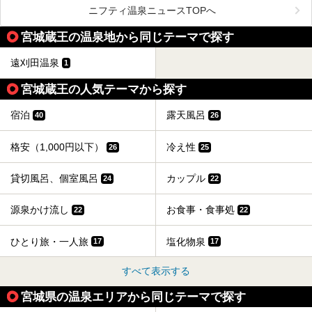
2年4月にオープンした「アクアイグニス仙台」は、日帰り
ニフティ温泉ニュースTOPへ
温泉の「藤塚の湯」、マルシェ リアン、和食「笠庵」、イ
タリアン「グリーチネ」、ベーカリー「マリアージュ ドゥ
宮城蔵王の温泉地から同じテーマで探す
ファリーヌ」、スイーツの「コンフィチュール アッシュ」
と「ル ショコラ ドゥ アッシュ」、そしてカフェ「猿田彦珈
琲」と話題のお店が勢ぞろい！
遠刈田温泉
1
この「アクアイグニス仙台」の魅力を探りにお出かけしてき
ました。
宮城蔵王の人気テーマから探す
宿泊
露天風呂
40
26
格安（1,000円以下）
冷え性
26
25
貸切風呂、個室風呂
カップル
24
22
源泉かけ流し
お食事・食事処
22
22
ひとり旅・一人旅
塩化物泉
17
17
すべて表示する
宮城県の温泉エリアから同じテーマで探す