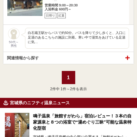
営業時間 9:00～20:30
入浴料金 600円～
日帰り
紅葉
白石蔵王駅からバスで約50分。バスを降りて少し歩くと、入口に
足湯のあるこちらの施設に到着。寒い中で湯気をあげている足湯
に気…
50代～
男性
関連情報から探す
1
2
件中 1件～2件を表示
宮城県のニフティ温泉ニュース
鳴子温泉「旅館すがわら」宿泊レビュー！３本の自
家源泉と８つの浴室で“湯めぐり三昧”可能な温泉特
化型宿
宮城県・鳴子温泉郷の中心部に位置する「旅館すがわら」