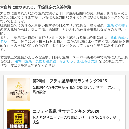
大自然に癒やされる、季節限定の入浴体験
大自然に囲まれたなかで温泉に浸かる非日常感が醍醐味の露天風呂。四季折々の自
然美が迎えてくれますが、いちばん魅力的なタイミングはやはり紅葉シーズンでは
ないでしょうか。
紅葉目当てに訪れる人も多い栃木県の日光エリアにある日帰り温泉
「源泉 ゆの香」
の露天風呂からは、奥日光湯元温泉随一といわれる絶景を堪能しながらの入浴が可
能。
また、千葉県君津市の紅葉狩りクルーズも実施される亀山湖畔に建つ
「亀山温泉ホ
テル」
では、例年11月下旬～12月上旬と、ほかの地域に比べて遅く訪れる紅葉を眺
めながらの入浴が楽しめるので、タイミングを逸してしまった場合におすすめで
す。
宮城蔵王の紅葉が楽しめる温泉、日帰り温泉、スーパー銭湯の中でも特に人気があ
るのは、
遠刈田温泉 美食と温泉宿 らぶりぃ
、
まほろばの湯
などの施設です。
ぜひ一度は足を運んでみてください。
第20回ニフティ温泉年間ランキング2025
全国約2.2万件の中から頂点に選ばれた、2025年の人
気施設は…
ニフティ温泉 サウナランキング2026
おふろ好きユーザーの投票により、全国No.1サウナが
決定！