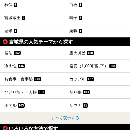
秋保
白石
6
1
宮城蔵王
鳴子
2
3
登米
栗駒
1
1
宮城県の人気テーマから探す
宿泊
露天風呂
252
150
冷え性
格安（1,000円以下）
146
144
お食事・食事処
カップル
140
127
ひとり旅・一人旅
切り傷
103
103
ホテル
サウナ
103
91
すべて表示する
いろいろな方法で探す