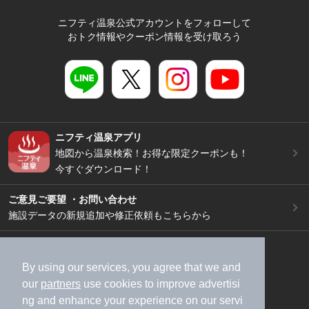
ニフティ温泉公式アカウントをフォローして
おトク情報やクーポン情報を受け取ろう
ニフティ温泉アプリ
地図から温泉検索！お得な限定クーポンも！
今すぐダウンロード！
ご意見ご要望 ・お問い合わせ
施設データの新規追加や修正依頼もこちらから
スマートフォン
/
PC
加盟店募集（資料請求）
広告出稿のご案内
By using our services, you agree that we and
our
partners
use cookies to improve advertisi
利用規約
ライフスタイルMEMBERS+規約
ng and enhance your experience on our servi
特定商取引法に基づく表記
ヘルプ
採用情報