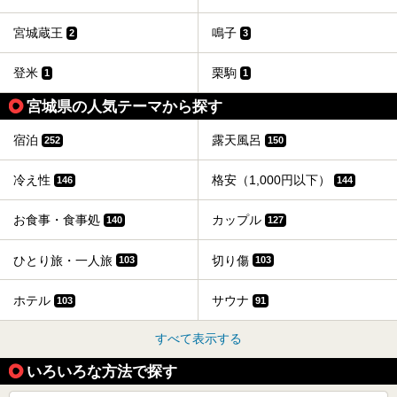
宮城蔵王
鳴子
2
3
登米
栗駒
1
1
宮城県の人気テーマから探す
宿泊
露天風呂
252
150
冷え性
格安（1,000円以下）
146
144
お食事・食事処
カップル
140
127
ひとり旅・一人旅
切り傷
103
103
ホテル
サウナ
103
91
すべて表示する
いろいろな方法で探す