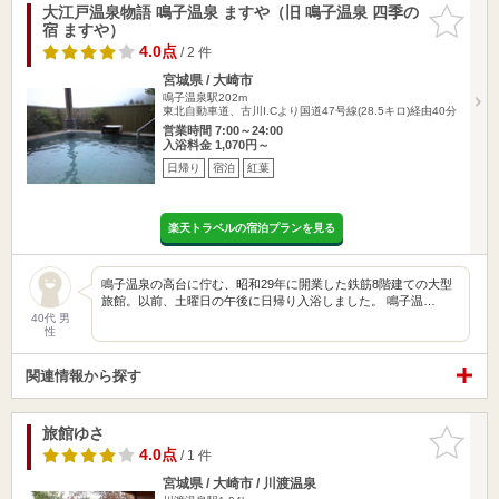
大江戸温泉物語 鳴子温泉 ますや（旧 鳴子温泉 四季の
お気に入
宿 ますや）
りに追加
4.0点
/ 2 件
宮城県 / 大崎市
鳴子温泉駅202m
東北自動車道、古川I.Cより国道47号線(28.5キロ)経由40分
営業時間 7:00～24:00
入浴料金 1,070円～
日帰り
宿泊
紅葉
楽天トラベルの宿泊プランを見る
鳴子温泉の高台に佇む、昭和29年に開業した鉄筋8階建ての大型
旅館。以前、土曜日の午後に日帰り入浴しました。 鳴子温…
40代 男
性
関連情報から探す
旅館ゆさ
お気に入
りに追加
4.0点
/ 1 件
宮城県 / 大崎市 / 川渡温泉