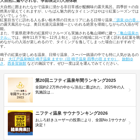
大自然に癒やされる、季節限定の入浴体験
大自然に囲まれたなかで温泉に浸かる非日常感が醍醐味の露天風呂。四季折々の自
然美が迎えてくれますが、いちばん魅力的なタイミングはやはり紅葉シーズンでは
ないでしょうか。
紅葉目当てに訪れる人も多い栃木県の日光エリアにある日帰り温泉
「源泉 ゆの香」
の露天風呂からは、奥日光湯元温泉随一といわれる絶景を堪能しながらの入浴が可
能。
また、千葉県君津市の紅葉狩りクルーズも実施される亀山湖畔に建つ
「亀山温泉ホ
テル」
では、例年11月下旬～12月上旬と、ほかの地域に比べて遅く訪れる紅葉を眺
めながらの入浴が楽しめるので、タイミングを逸してしまった場合におすすめで
す。
鳴子の紅葉が楽しめる温泉、日帰り温泉、スーパー銭湯の中でも特に人気があるの
は、
大江戸温泉物語 鳴子温泉 ますや（旧 鳴子温泉 四季の宿 ますや）
、
旅館ゆ
さ
、
西多賀旅館
などの施設です。ぜひ一度は足を運んでみてください。
第20回ニフティ温泉年間ランキング2025
全国約2.2万件の中から頂点に選ばれた、2025年の人
気施設は…
ニフティ温泉 サウナランキング2026
おふろ好きユーザーの投票により、全国No.1サウナが
決定！