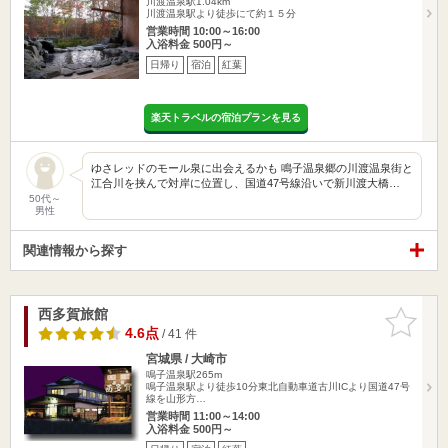
川渡温泉駅1.04km
川渡温泉駅より徒歩にて約１５分
営業時間 10:00～16:00
入浴料金 500円～
日帰り
宿泊
紅葉
楽天トラベルの宿泊プランを見る
ゆさレッドのモール泉に出会えるかも 鳴子温泉郷の川渡温泉街と
江合川を挟んで対岸に位置し、国道47号線沿いで新川渡大橋…
50代～
男性
関連情報から探す
西多賀旅館
お気に入
りに追加
4.6点
/ 41 件
宮城県 / 大崎市
鳴子温泉駅265m
鳴子温泉駅より徒歩10分東北自動車道古川ICより国道47号
線を山形方…
営業時間 11:00～14:00
入浴料金 500円～