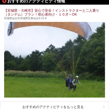
おすすめのアクティビティ情報
ファリーヌ」、スイーツの「コンフィチュール アッシュ」
と「ル ショコラ ドゥ アッシュ」、そしてカフェ「猿田彦珈
琲」と話題のお店が勢ぞろい！
【宮城県・大崎市】安心で安全！インストラクターと二人乗り
（タンデム）プラン！初心者向け・１０才～OK
この「アクアイグニス仙台」の魅力を探りにお出かけしてき
ました。
宮城県仙台市宮城野区東仙台6-21-8
おすすめのアクティビティをもっと見る