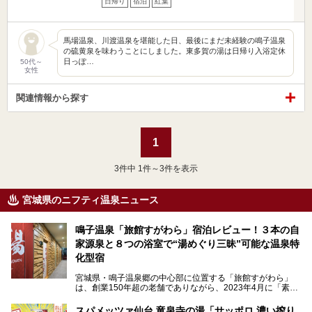
日帰り
宿泊
紅葉
馬場温泉、川渡温泉を堪能した日、最後にまだ未経験の鳴子温泉
の硫黄泉を味わうことにしました。東多賀の湯は日帰り入浴定休
日っぽ…
50代～
女性
関連情報から探す
1
3
件中 1件～3件を表示
宮城県のニフティ温泉ニュース
鳴子温泉「旅館すがわら」宿泊レビュー！３本の自
家源泉と８つの浴室で“湯めぐり三昧”可能な温泉特
化型宿
宮城県・鳴子温泉郷の中心部に位置する「旅館すがわら」
は、創業150年超の老舗でありながら、2023年4月に「素泊
まり専門の宿」としてリニューアルオープン。同時に温泉熱
を利用したサウナも新設され、温泉ファン・サウナ―双方に
スパメッツァ仙台 竜泉寺の湯「サッポロ 濃い搾り