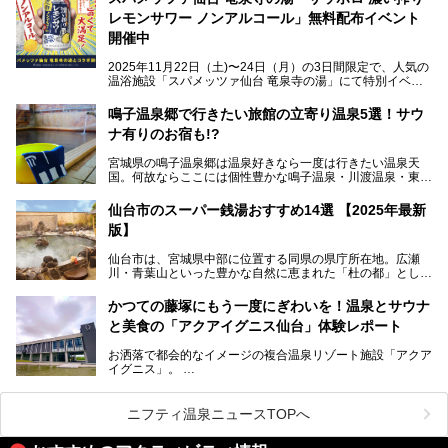
注目のスポットです。
レモンサワー ノンアルコール」無料配布イベント
開催中
特筆すべきは、館内で完結する圧倒的な「湯めぐり」のバリ
2025年11月22日（土)〜24日（月）の3日間限定で、人気の
エーション。“温泉のデパート”・“東の横綱”と称される鳴子
温浴施設「スパメッツァ仙台 竜泉寺の湯」にて特別イベン
温泉郷の中でも、3本の異なる自家源泉を使い分けるその実
トを開催！居酒屋の手搾りサワーのような本格感が味わえる
力は折り紙付き。実際に宿泊した筆者が、“温泉”を中心にそ
「サッポロ 濃い搾りレモンサワー ノンアルコール」を無料
鳴子温泉郷で行きたい旅館の立寄り温泉5選！サウ
の全貌を詳細レビューします！
配布します。さらにSNS投稿で「サッポロ 濃い搾りグレフ
ナ有りのお宿も!?
ルサワー ノンアルコール」もプレゼント。湯上がりにぴっ
たりの一杯をぜひお楽しみください。
宮城県の鳴子温泉郷は温泉好きなら一度は行きたい温泉天
国。何故ならここには個性豊かな鳴子温泉・川渡温泉・東鳴
子温泉・中山平温泉・鬼首温泉という5つの温泉地があり、
硫黄泉、塩化物泉、硫酸塩泉、炭酸水素塩泉などと多様な泉
仙台市のスーパー銭湯おすすめ14選 【2025年最新
質がそろっているからです。
版】
ー
また共同浴場（日帰り温泉）だけでなく、嬉しいことに多く
仙台市は、宮城県中部に位置する同県の県庁所在地。広瀬
の旅館・ホテルも立ち寄り入浴に門戸を開いてくれていま
提供元：サッポロビール【PR】
川・青葉山といった豊かな自然に恵まれた「杜の都」として
す。
知られ、戦国武将・伊達政宗のお膝元として歴史ファンにも
この記事はサッポロビールのPRイベント告知記事です。
人気です。新幹線を使えば都心から1時間30分とアクセスも
今回はそんな旅館の中から、おすすめしたい5ヶ所の温泉を
かつての藤塚にもう一度にぎわいを！温泉とサウナ
よく、気軽に訪れやすい地方都市の1つです。
セレクトしてみました。うち3ヶ所はサウナも楽しめます。
と美食の「アクアイグニス仙台」体験レポート
今回は、仙台市内のおすすめスーパー銭湯をご紹介します。
お洒落で都会的なイメージの複合温泉リゾート施設「アクア
仙台牛タンなどを堪能するグルメ旅や、スポーツ観戦の遠征
イグニス」。
時などに利用しやすい温浴施設がたくさんありますよ。
関西空港や吉川美南（埼玉県）に続いて仙台市若林区に202
2年4月にオープンした「アクアイグニス仙台」は、日帰り
ニフティ温泉ニュースTOPへ
温泉の「藤塚の湯」、マルシェ リアン、和食「笠庵」、イ
タリアン「グリーチネ」、ベーカリー「マリアージュ ドゥ