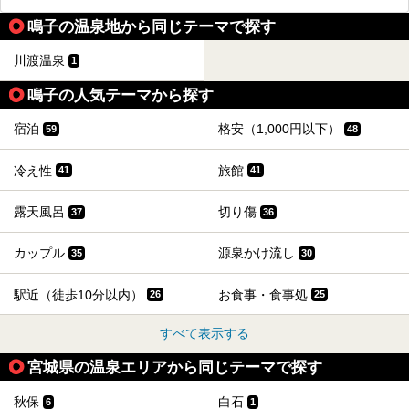
鳴子の温泉地から同じテーマで探す
川渡温泉
1
鳴子の人気テーマから探す
宿泊
格安（1,000円以下）
59
48
冷え性
旅館
41
41
露天風呂
切り傷
37
36
カップル
源泉かけ流し
35
30
駅近（徒歩10分以内）
お食事・食事処
26
25
すべて表示する
宮城県の温泉エリアから同じテーマで探す
秋保
白石
6
1