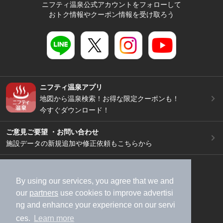
ニフティ温泉公式アカウントをフォローして
おトク情報やクーポン情報を受け取ろう
ニフティ温泉アプリ
地図から温泉検索！お得な限定クーポンも！
今すぐダウンロード！
ご意見ご要望 ・お問い合わせ
施設データの新規追加や修正依頼もこちらから
スマートフォン
/
PC
加盟店募集（資料請求）
広告出稿のご案内
By using our services, you agree that we and
our
partners
use cookies to improve advertisi
利用規約
ライフスタイルMEMBERS+規約
ng and enhance your experience on our servi
特定商取引法に基づく表記
ヘルプ
採用情報
ces.
Learn more
運営会社
個人情報保護ポリシー