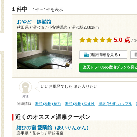
1 件中
1件～1件を表示
おやど 鶴峯館
秋田県 / 湯沢市 / 小安峡温泉 /
湯沢駅23.81km
5.0 点
/ 
施設情報を見る
楽天トラベルの宿泊プランを見
いいお風呂でした また入りたい
男性
関連情報
湯沢 (秋田) 宿泊
湯沢 (秋田) 冷え性
湯沢 (秋田) カップル
近くのオススメ温泉クーポン
結びの宿 愛隣館（あいりんかん）
岩手県 / 花巻市 / 新鉛温泉