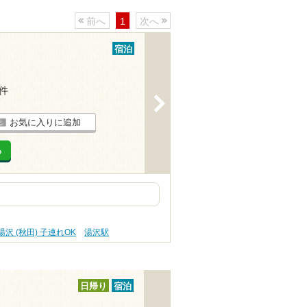
前へ
1
次へ
宿泊
1件
>
お気に入りに追加
る
湯沢 (秋田) 子連れOK
湯沢駅
日帰り
宿泊