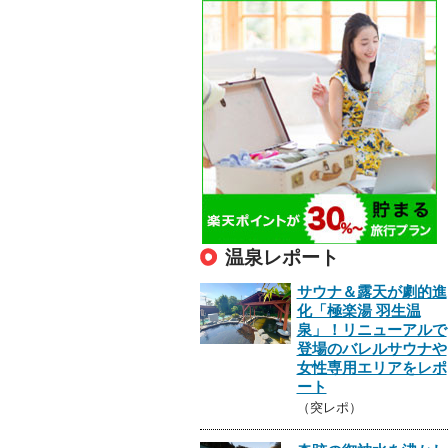
温泉レポート
サウナ＆露天が劇的進
化「極楽湯 羽生温
泉」！リニューアルで
登場のバレルサウナや
女性専用エリアをレポ
ート
（突レポ）