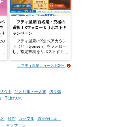
いベ
ニフティ温泉|百名湯・究極の
で
選択！Xフォロー＆リポストキ
キリ
ャンペーン
設の
ニフティ温泉のX公式アカウン
ト（@niftyonsen）をフォロー
し、指定投稿をリポストする
占い
と、抽選で各回26（ふろ）名
な
様（合計260名様）に選べるe-
ニフティ温泉ニュースTOPへ
ン
GIFT500円分をプレゼントい
たします。
楽し
ふろ
サウナ
ひとり旅・一人旅
切り傷
会
子連れOK
風呂
旅館
カップル
源泉かけ流し
テ・マッサージ