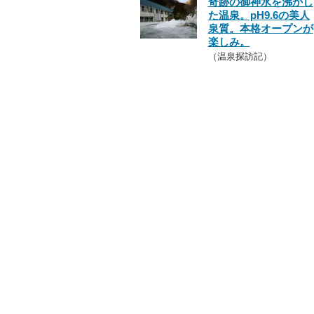
奇跡の御神水を沸かし
た温泉。pH9.6の美人
泉質。本格オープンが
楽しみ。
（温泉探訪記）