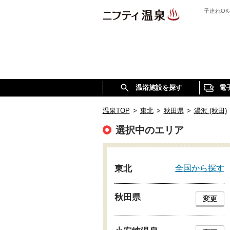
子連れO
温浴施設を探す
電
温泉TOP
>
東北
>
秋田県
>
湯沢 (秋田)
選択中のエリア
全国から探す
東北
秋田県
変更