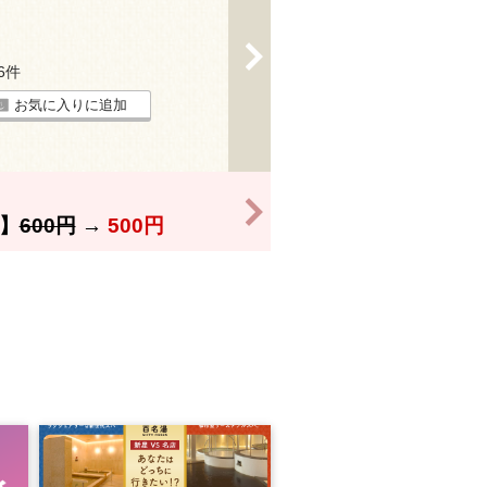
>
26件
お気に入りに追加
>
】
600円
→
500円