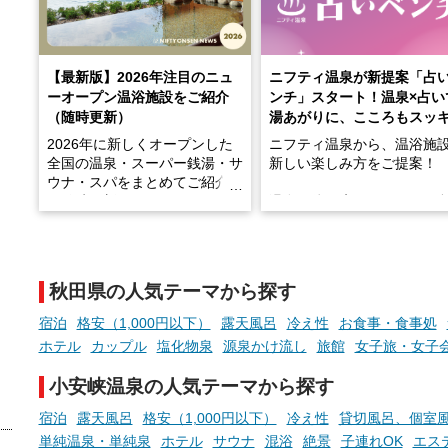
【最新版】2026年注目のニュ
ニフティ温泉が新提案「占
ーオープン温浴施設をご紹介
ンチ」スタート！温泉×占い
（随時更新）
湯あがりに、こころもスッ
2026年に新しくオープンした
ニフティ温泉から、温浴施
全国の温泉・スーパー銭湯・サ
新しい楽しみ方をご提案！
ウナ・スパをまとめてご紹介！
※随時更新しています
温泉で体を癒したあとに、
でこころもスッキリ──そん
天然温泉や露天風呂、注目のサ
新体験が楽しめる「占いベ
ウナなど、こだわりの魅力がつ
チ」を展開中♨
まったスポットが続々登場して
秋田県の人気テーマから探す
います。
手相やタロットなど気軽に
現地取材記事もあわせて紹介し
める占いで、“ととのう”お
宿泊
格安（1,000円以下）
露天風呂
冷え性
お食事・食事処
ていますので、気になる施設は
時間を、もっと特別に。
ホテル
カップル
塩化物泉
源泉かけ流し
旅館
女子旅・女子
ぜひチェックして次のおでかけ
先の参考にしてみてください
小安峡温泉の人気テーマから探す
ね。
宿泊
露天風呂
格安（1,000円以下）
冷え性
貸切風呂、個室
単純温泉・単純泉
ホテル
サウナ
混浴
絶景
子連れOK
エス