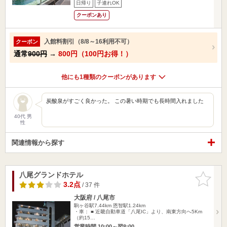
日帰り
子連れOK
クーポンあり
入館料割引（8/8～16利用不可）
クーポン
通常
900円
→
800円（100円お得！）
他にも1種類のクーポンがあります
炭酸泉がすごく良かった。 この暑い時期でも長時間入れました
40代 男
性
関連情報から探す
八尾グランドホテル
お気に入
りに追加
3.2点
/ 37 件
大阪府 / 八尾市
駒ヶ谷駅7.44km
恩智駅1.24km
・車： ■ 近畿自動車道「八尾IC」より、南東方向へ5Km
（約15…
営業時間 10:00～翌8:00