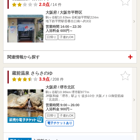
りに追加
2.0点
/ 14 件
大阪府 / 大阪市平野区
駒ヶ谷駅10.63km
谷町線平野駅224m
地下鉄平野駅⑥番出口南へ約3分
営業時間 14:00～22:30
入浴料金 600円～
日帰り
子連れOK
関連情報から探す
蔵前温泉 さらさのゆ
お気に入
りに追加
3.9点
/ 208 件
大阪府 / 堺市北区
駒ヶ谷駅10.96km
堺市駅877m
JR阪和線「堺市」駅より 徒歩10分 大阪メトロ御堂筋線
「北花田」…
営業時間 9:00～26:00
入浴料金 900円～
日帰り
子連れOK
電子チケットあり