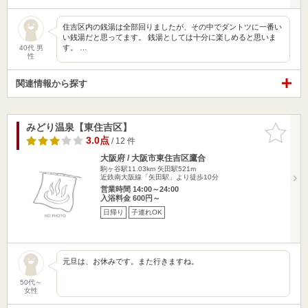
住吉区内の銭湯は全部回りましたが、その中でダントツに一番い
い銭湯だと思ってます。 銭湯としては十分に楽しめると思いま
す。 …
40代 男
性
関連情報から探す
みどり温泉【東住吉区】
お気に入
りに追加
3.0点
/ 12 件
大阪府 / 大阪市東住吉区鷹合
駒ヶ谷駅11.03km
矢田駅521m
近鉄南大阪線「矢田駅」より徒歩10分
営業時間 14:00～24:00
入浴料金 600円～
日帰り
子連れOK
元旦は、お休みです。また行きますね。
50代～
女性