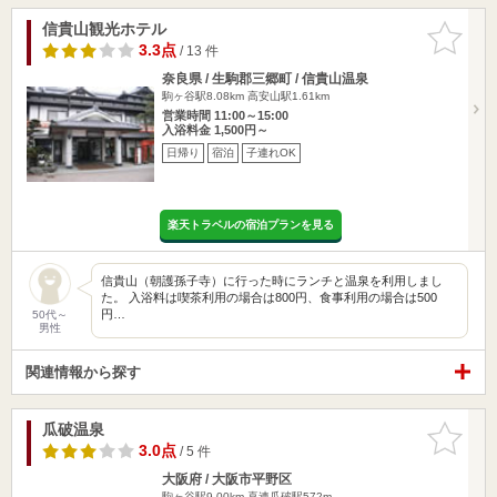
信貴山観光ホテル
お気に入
りに追加
3.3点
/ 13 件
奈良県 / 生駒郡三郷町 / 信貴山温泉
駒ヶ谷駅8.08km
高安山駅1.61km
営業時間 11:00～15:00
入浴料金 1,500円～
日帰り
宿泊
子連れOK
楽天トラベルの宿泊プランを見る
信貴山（朝護孫子寺）に行った時にランチと温泉を利用しまし
た。 入浴料は喫茶利用の場合は800円、食事利用の場合は500
円…
50代～
男性
関連情報から探す
瓜破温泉
お気に入
りに追加
3.0点
/ 5 件
大阪府 / 大阪市平野区
駒ヶ谷駅9.00km
喜連瓜破駅572m