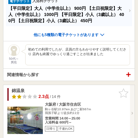
入浴料チケット
電子チケット
【平日限定】大人（中学生以上）
900円
【土日祝限定】大
人（中学生以上）
1000円
【平日限定】小人（3歳以上）
40
0円
【土日祝限定】小人（3歳以上）
450円
他にも5種類の電子チケットがあります
初めての利用でしたが、店員の方もわかりやすく説明してくださ
り 店内も綺麗でゆっくり過ごすことが出来ました
50代～
男性
関連情報から探す
錦温泉
お気に入
りに追加
2.3点
/ 14 件
大阪府 / 大阪市住吉区
駒ヶ谷駅10.97km
あびこ駅667m
我孫子駅より徒歩約11分
営業時間 14:00～25:00
入浴料金 600円～
日帰り
子連れOK