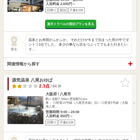
入浴料金 2,600円～
日帰り
宿泊
子連れOK
楽天トラベルの宿泊プランを見る
温泉とお布団がふかふか。 それだけが今まで泊まった所の中でダ
ントツ1位でした。 多少の事なら目をつぶってでもまた行きたい
そ…
匿名
関連情報から探す
源気温泉 八尾おゆば
お気に入
りに追加
2.3点
/ 84 件
大阪府 / 八尾市
駒ヶ谷駅7.58km
恩智駅514m
車： ◎府道15号線（八尾茨木線）沿い ◎府道5号線（大阪
港八尾…
営業時間 9:00～24:00
入浴料金 850円～
日帰り
子連れOK