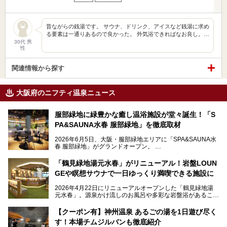
昔ながらの銭湯です。 サウナ、ドリンク、アイスなど銭湯に求め
る要素は一通りあるので良かった。 外気浴できればなお良し。…
30代 男
性
関連情報から探す
大阪府のニフティ温泉ニュース
服部緑地に緑豊かな癒し温浴施設が堂々誕生！「S
PA&SAUNA水春 服部緑地」を徹底取材
2026年6月5日、大阪・服部緑地エリアに「SPA&SAUNA水
春 服部緑地」がグランドオープン。
当初の計画から約5年の時を経て誕生した本施設は、温泉・
「鶴見緑地湯元水春」がリニューアル！岩盤LOUN
サウナ・岩盤浴・フィットネス・ラウンジ・レストランなど
GEや瞑想サウナで一日ゆっくり満喫できる施設に
を融合した、これまでの“水春”のイメージをさらに進化させ
た大型ウェルネス施設です。
2026年4月22日にリニューアルオープンした「鶴見緑地湯
元水春」。源泉かけ流しのお風呂や多彩な岩盤浴があること
今回はオープン前の内覧会に参加し、館内のこだわりポイン
で人気の施設ですが、リニューアルを経てこれまで以上
トを徹底取材してきました。
に“一日中くつろげる場所”としてパワーアップしています。
サウナー注目の3種のサウナや160cmの深水風呂、没入感の
【クーポン有】神州温泉 あるごの湯を1日遊び尽く
高い岩盤浴エリア、日本最大の台数を誇る最新AIフィットネ
す！本場チムジルバンも徹底紹介
今回のリニューアルでは、新たに登場した瞑想サウナをはじ
スマシンなど、見どころ満載の館内を詳しくご紹介します。