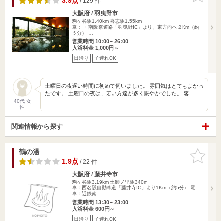
3.9点
/ 129 件
大阪府 / 羽曳野市
駒ヶ谷駅1.40km
喜志駅1.55km
車： ・南阪奈道路「羽曳野IC」より、東方向へ２Km（約
５分） …
営業時間 10:00～26:00
入浴料金 1,000円～
日帰り
子連れOK
土曜日の夜遅い時間に初めて伺いました。 雰囲気はとてもよかっ
たです。 土曜日の夜は、若い方達が多く賑やかでした。 落…
40代 女
性
関連情報から探す
鶴の湯
お気に入
りに追加
1.9点
/ 22 件
大阪府 / 藤井寺市
駒ヶ谷駅3.19km
土師ノ里駅340m
車：西名阪自動車道「藤井寺IC」より1Km（約5分） 電
車：近鉄南…
営業時間 13:30～23:00
入浴料金 600円～
日帰り
子連れOK