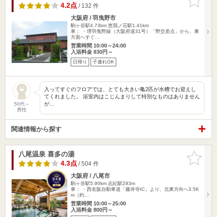
りに追加
4.2点
/ 132 件
大阪府 / 羽曳野市
駒ヶ谷駅4.73km
恵我ノ荘駅1.41km
車： ・堺羽曳野線（大阪府道31号）「野交差点」から、東
方面へすぐ…
営業時間 10:00～24:00
入浴料金 830円～
日帰り
子連れOK
入ってすぐのフロアでは、とても大きい亀2匹が水槽でお迎えし
てくれました。 浴室内はこじんまりして特別なものはありません
が…
50代～
男性
関連情報から探す
八尾温泉 喜多の湯
お気に入
りに追加
4.3点
/ 504 件
大阪府 / 八尾市
駒ヶ谷駅5.90km
志紀駅293m
車： ・西名阪自動車道「藤井寺IC」より、北東方向へ3.5K
m（約…
営業時間 10:00～25:00
入浴料金 800円～