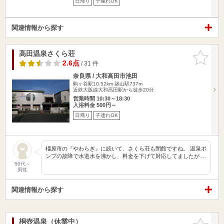
日帰り
子連れOK
関連情報から探す
高田温泉さくら荘
お気に入
りに追加
2.6点
/ 31 件
奈良県 / 大和高田市池田
駒ヶ谷駅10.52km
築山駅737m
近鉄大阪線大和高田駅から徒歩20分
営業時間 10:30～18:30
入浴料金 500円～
日帰り
子連れOK
橿原市の『やわらぎ』に続いて、さくら荘も閉館ですね。 温泉ポ
ンプの故障で水道水を沸かし、料金を下げて対応してましたが …
50代～
男性
関連情報から探す
桐壺温泉（休業中）
お気に入