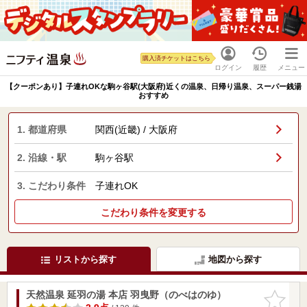
購入済チケットはこちら
ログイン
履歴
メニュー
【クーポンあり】子連れOKな駒ヶ谷駅(大阪府)近くの温泉、日帰り温泉、スーパー銭湯
おすすめ
1. 都道府県
関西(近畿) / 大阪府
2. 沿線・駅
駒ヶ谷駅
3. こだわり条件
子連れOK
こだわり条件を変更する
リストから探す
地図から探す
天然温泉 延羽の湯 本店 羽曳野（のべはのゆ）
お気に入
りに追加