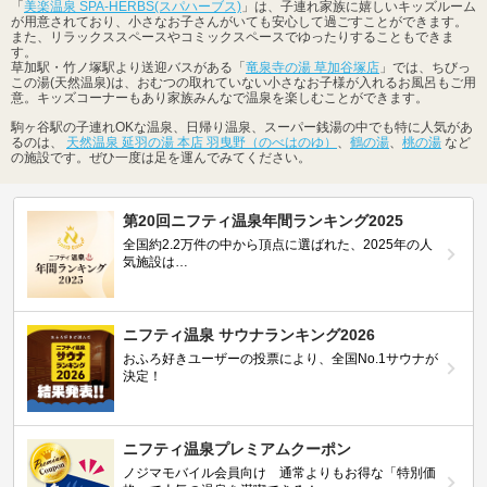
「
美楽温泉 SPA-HERBS(スパハーブス)
」は、子連れ家族に嬉しいキッズルーム
が用意されており、小さなお子さんがいても安心して過ごすことができます。
また、リラックススペースやコミックスペースでゆったりすることもできま
す。
草加駅・竹ノ塚駅より送迎バスがある「
竜泉寺の湯 草加谷塚店
」では、ちびっ
この湯(天然温泉)は、おむつの取れていない小さなお子様が入れるお風呂もご用
意。キッズコーナーもあり家族みんなで温泉を楽しむことができます。
駒ヶ谷駅の子連れOKな温泉、日帰り温泉、スーパー銭湯の中でも特に人気があ
るのは、
天然温泉 延羽の湯 本店 羽曳野（のべはのゆ）
、
鶴の湯
、
桃の湯
など
の施設です。ぜひ一度は足を運んでみてください。
第20回ニフティ温泉年間ランキング2025
全国約2.2万件の中から頂点に選ばれた、2025年の人
気施設は…
ニフティ温泉 サウナランキング2026
おふろ好きユーザーの投票により、全国No.1サウナが
決定！
ニフティ温泉プレミアムクーポン
ノジマモバイル会員向け 通常よりもお得な「特別価