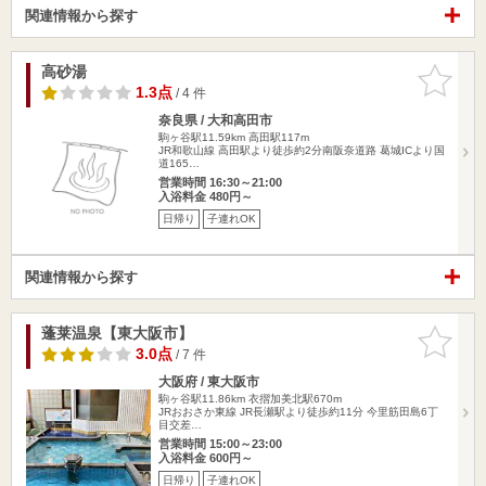
関連情報から探す
高砂湯
お気に入
りに追加
1.3点
/ 4 件
奈良県 / 大和高田市
駒ヶ谷駅11.59km
高田駅117m
JR和歌山線 高田駅より徒歩約2分南阪奈道路 葛城ICより国
道165…
営業時間 16:30～21:00
入浴料金 480円～
日帰り
子連れOK
関連情報から探す
蓬莱温泉【東大阪市】
お気に入
りに追加
3.0点
/ 7 件
大阪府 / 東大阪市
駒ヶ谷駅11.86km
衣摺加美北駅670m
JRおおさか東線 JR長瀬駅より徒歩約11分 今里筋田島6丁
目交差…
営業時間 15:00～23:00
入浴料金 600円～
日帰り
子連れOK