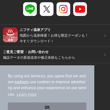
ニフティ温泉アプリ
地図から温泉検索！お得な限定クーポンも！
今すぐダウンロード！
ご意見ご要望 ・お問い合わせ
施設データの新規追加や修正依頼もこちらから
スマートフォン
/
PC
加盟店募集（資料請求）
広告出稿のご案内
By using our services, you agree that we and
our
partners
use cookies to improve advertisi
利用規約
ライフスタイルMEMBERS+規約
ng and enhance your experience on our servi
特定商取引法に基づく表記
ヘルプ
採用情報
ces.
Learn more
運営会社
個人情報保護ポリシー
©NIFTY Lifestyle Co., Ltd.
OK