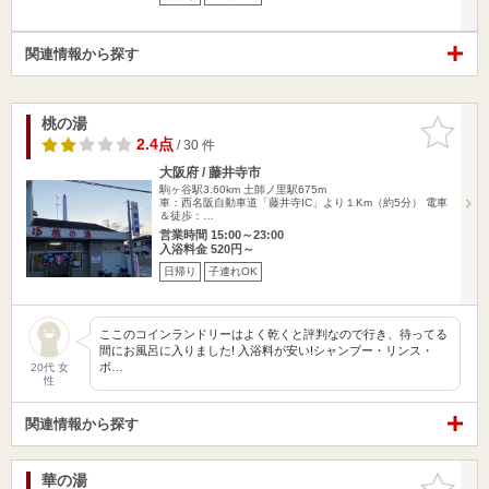
関連情報から探す
桃の湯
お気に入
りに追加
2.4点
/ 30 件
大阪府 / 藤井寺市
駒ヶ谷駅3.60km
土師ノ里駅675m
車：西名阪自動車道「藤井寺IC」より１Km（約5分） 電車
＆徒歩：…
営業時間 15:00～23:00
入浴料金 520円～
日帰り
子連れOK
ここのコインランドリーはよく乾くと評判なので行き、待ってる
間にお風呂に入りました! 入浴料が安い!シャンプー・リンス・
ボ…
20代 女
性
関連情報から探す
華の湯
お気に入