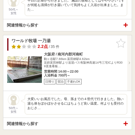
平日のお昼から行きました。 施設の規模としてはやや小さいです
が何処も清掃が行き届いていて気持ちよく入浴が出来ました。ま
た…
50代～
女性
関連情報から探す
ワールド牧場 一乃湯
お気に入
りに追加
2.2点
/ 35 件
大阪府 / 南河内郡河南町
駒ヶ谷駅7.66km
富田林駅4.62km
近鉄富田林駅より送迎バス有阪神高速14号三宅ICよりR30
9直進看板…
営業時間 14:00～22:00
入浴料金 700円～
日帰り
宿泊
子連れOK
大変いいお風呂でした。母、孫までの４世代で行きました。熱い
湯も体をぽかぽかさせるにはちょうど良い温度。何よりも受付の
おじさ…
50代～
女性
関連情報から探す