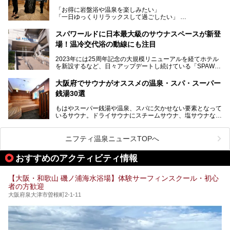
め、岩盤浴エリアや休憩スペースの充実、レストランなど、
「お得に岩盤浴や温泉を楽しみたい」
見どころが盛りだくさん。日常の疲れを癒やしたい方はもち
「一日ゆっくりリラックスして過ごしたい」
ろん、休日にゆったり過ごしたい方にもぴったりの内容とな
そんな方におすすめなのが、クーポンを使ってお得に長時間
っています。
利用できる「神州温泉 あるごの湯」です。
スパワールドに日本最大級のサウナスペースが新登
本記事では、そんなリニューアル後の注目ポイントを詳しく
場！温冷交代浴の動線にも注目
あるごの湯は、大阪府豊中市にある日帰り温浴施設で、阪急
紹介します。これから「鶴見緑地湯元水春」に訪れる方や、
宝塚線「三国駅」から徒歩約10分とアクセスも良好です。
より満足度の高い過ごし方をしたい方はぜひお読みくださ
2023年には25周年記念の大規模リニューアルを経てホテル
チムジルバン（岩盤浴）を中心に、発汗・リラックス・漫画
い。
を新設するなど、日々アップデートし続けている「SPAWO
タイムまで満喫できる長時間滞在型の施設なので、一日中ゆ
RLD HOTEL＆RESORT」（以下スパワールド）。
ったりと過ごしたいときにおすすめ。大うちわやタオルによ
そんなスパワールドが2025年11月15日（土）に、新たな浴
る迫力ある熱波パフォーマンスも毎日行われており、“とと
大阪府でサウナがオススメの温泉・スパ・スーパー
室や日本最大級140人収容の大規模サウナを携えてリニュー
のう”体験をしっかり楽しめるのもポイントです。
銭湯30選
アルオープン！浴室である4F・6Fそれぞれにリニューアル
が施されており、その総工費はなんと13.5億円！
さらに館内でくつろぐだけでなく、隣接するビルにはカラオ
もはやスーパー銭湯や温泉、スパに欠かせない要素となって
大規模リニューアルの全容を確認すべく、リニューアルプレ
ケやボウリングといった遊び場もあり、友人同士やカップル
いるサウナ。ドライサウナにスチームサウナ、塩サウナな
オープンイベントに行ってきました！今回はそのリニューア
で“遊び+癒し”の一日を過ごすのにもぴったり。
ど、いくつか異なるタイプが楽しめたり、水風呂や外気浴ス
ル部分の概要をお届けします。
ペース、ロウリュウなど、心ゆくまで楽しむためのサービス
今回は、あるごの湯を訪問し、チムジルバンやお風呂、食事
が充実した施設も多くみられます。
ニフティ温泉ニュースTOPへ
処にいたるまで魅力をたっぷり堪能してきたので、その全容
を詳しく紹介します！
今回はそんなサウナにこだわった、大阪府内のオススメ温
おすすめのアクティビティ情報
泉・銭湯・スパを30件紹介したいと思います！
【大阪・和歌山 磯ノ浦海水浴場】体験サーフィンスクール・初心
者の方歓迎
大阪府泉大津市曽根町2-1-11