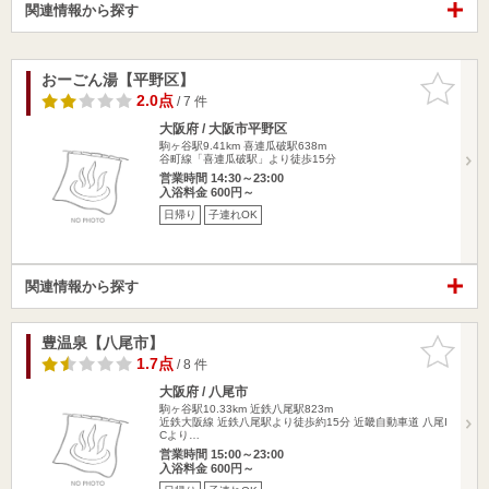
関連情報から探す
おーごん湯【平野区】
お気に入
りに追加
2.0点
/ 7 件
大阪府 / 大阪市平野区
駒ヶ谷駅9.41km
喜連瓜破駅638m
谷町線「喜連瓜破駅」より徒歩15分
営業時間 14:30～23:00
入浴料金 600円～
日帰り
子連れOK
関連情報から探す
豊温泉【八尾市】
お気に入
りに追加
1.7点
/ 8 件
大阪府 / 八尾市
駒ヶ谷駅10.33km
近鉄八尾駅823m
近鉄大阪線 近鉄八尾駅より徒歩約15分 近畿自動車道 八尾I
Cより…
営業時間 15:00～23:00
入浴料金 600円～