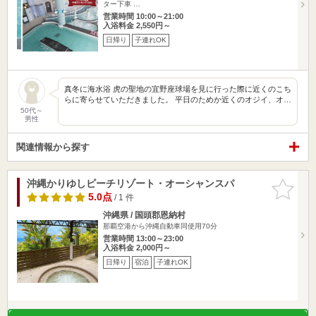
ター下車 …
営業時間 10:00～21:00
入浴料金 2,550円～
日帰り
子連れOK
真冬に海水浴 虎の聖地の宜野座球場を見に行った際に近くのこち
らに寄らせていただきました。 平日のためか近くのオジイ、オ…
50代～
男性
関連情報から探す
沖縄かりゆしビーチリゾート・オーシャンスパ
お気に入
りに追加
5.0点
/ 1 件
沖縄県 / 国頭郡恩納村
那覇空港から沖縄自動車同使用70分
営業時間 13:00～23:00
入浴料金 2,000円～
日帰り
宿泊
子連れOK