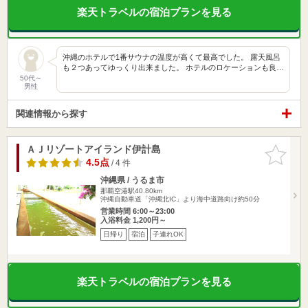
楽天トラベルの宿泊プランを見る
沖縄のホテルで1番サウナの温度が高くて最高でした。 露天風呂
も２つあってゆっくり出来ました。 ホテルのロケーションも良…
50代～
男性
関連情報から探す
ＡＪリゾートアイランド伊計島
お気に入
りに追加
4.5点
/ 4 件
沖縄県 / うるま市
那覇空港駅40.80km
沖縄自動車道「沖縄北IC」より海中道路向け約50分
営業時間 6:00～23:00
入浴料金 1,200円～
日帰り
宿泊
子連れOK
楽天トラベルの宿泊プランを見る