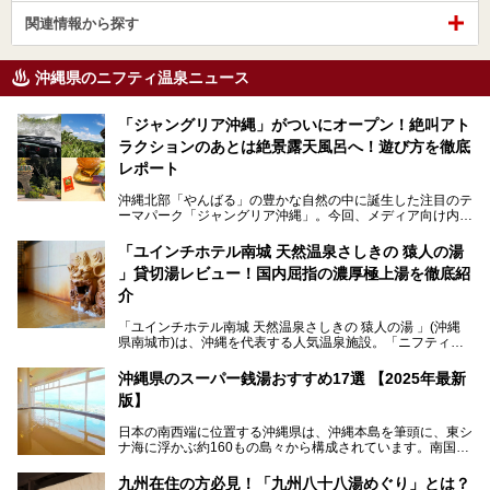
関連情報から探す
沖縄県のニフティ温泉ニュース
「ジャングリア沖縄」がついにオープン！絶叫アト
ラクションのあとは絶景露天風呂へ！遊び方を徹底
レポート
沖縄北部「やんばる」の豊かな自然の中に誕生した注目のテ
ーマパーク「ジャングリア沖縄」。今回、メディア向け内覧
会に参加する機会をいただきました！この記事では、ジャン
グリアの全貌をお届けすべく、見どころや料金、アクセス方
「ユインチホテル南城 天然温泉さしきの 猿人の湯
法まで徹底解説していきます。
」貸切湯レビュー！国内屈指の濃厚極上湯を徹底紹
介
「ユインチホテル南城 天然温泉さしきの 猿人の湯 」(沖縄
県南城市)は、沖縄を代表する人気温泉施設。「ニフティ温
泉 年間ランキング 2024」の九州・沖縄エリア総合にて第1
位を獲得し、平日・土日にかかわらず多くの常連客や温泉フ
沖縄県のスーパー銭湯おすすめ17選 【2025年最新
ァンが訪れます。
版】
とりわけ貸切湯はお湯の良さに定評があり、コアな温泉ファ
日本の南西端に位置する沖縄県は、沖縄本島を筆頭に、東シ
ンに注目される存在。今回は貸切湯にスポットを当て、その
ナ海に浮かぶ約160もの島々から構成されています。南国な
魅力を徹底解説します。
らではの温暖な気候、カラフルな魚が泳ぐ美しい海、手付か
ずの豊かな自然、独自の歴史や文化など、多くの人を惹きつ
九州在住の方必見！「九州八十八湯めぐり」とは？