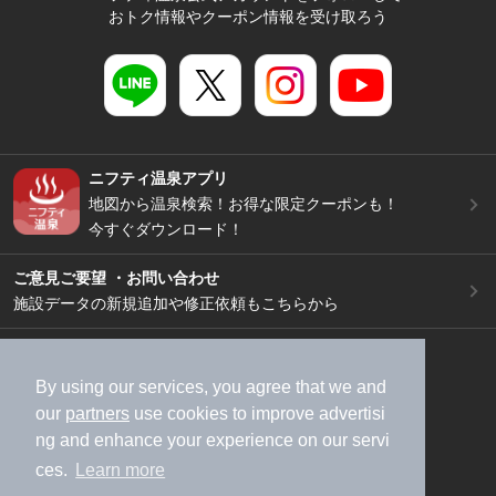
おトク情報やクーポン情報を受け取ろう
ニフティ温泉アプリ
地図から温泉検索！お得な限定クーポンも！
今すぐダウンロード！
ご意見ご要望 ・お問い合わせ
施設データの新規追加や修正依頼もこちらから
スマートフォン
/
PC
加盟店募集（資料請求）
広告出稿のご案内
By using our services, you agree that we and
our
partners
use cookies to improve advertisi
利用規約
ライフスタイルMEMBERS+規約
ng and enhance your experience on our servi
特定商取引法に基づく表記
ヘルプ
採用情報
ces.
Learn more
運営会社
個人情報保護ポリシー