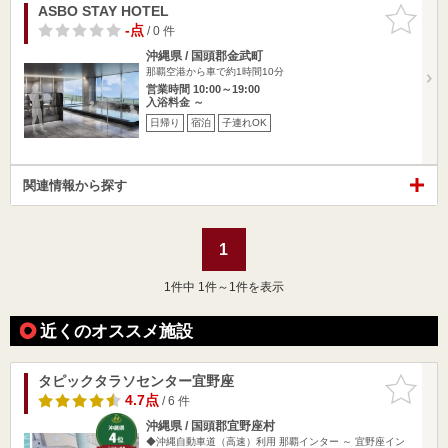
ASBO STAY HOTEL
お気に入
りに追加
-点
/ 0 件
沖縄県 / 国頭郡金武町
那覇空港から車で約1時間10分
営業時間 10:00～19:00
入浴料金 ～
日帰り
宿泊
子連れOK
関連情報から探す
1
1
件中 1件～1件を表示
近くのオススメ施設
タピックタラソセンター宜野座
お気に入
りに追加
4.7点
/ 6 件
沖縄県 / 国頭郡宜野座村
◆沖縄自動車道（高速）利用 那覇インター ～ 宜野座イン