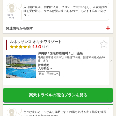
入口前に足湯。 館内に入り、フロントで支払いをし、温泉施設の
鍵を受け取る。タオルは脱衣場にあるので、そのまま温泉に向か
う…
50代～
男性
関連情報から探す
ルネッサンス オキナワリゾート
お気に入
りに追加
4.8点
/ 4 件
沖縄県 / 国頭郡恩納村 / 山田温泉
沖縄自動車道 石川ICより県道73号線、国道58号線経由10
分、また…
営業時間
入浴料金 ～
宿泊
子連れOK
楽天トラベルの宿泊プランを見る
色々な良いところがあり満足です！お湯も気持ち良く施設も綺麗
でした！また行きたいな〜