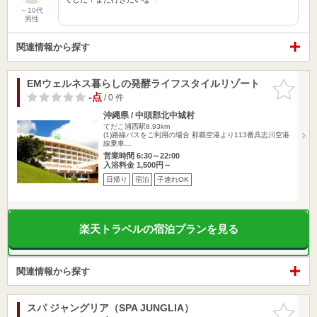
～10代
男性
関連情報から探す
EMウェルネス暮らしの発酵ライフスタイルリゾート
お気に入
りに追加
-点
/ 0 件
沖縄県 / 中頭郡北中城村
てだこ浦西駅8.93km
(1)路線バスをご利用の場合 那覇空港より113番具志川空港
線乗車…
営業時間 6:30～22:00
入浴料金 1,500円～
日帰り
宿泊
子連れOK
楽天トラベルの宿泊プランを見る
関連情報から探す
スパ ジャングリア（SPA JUNGLIA）
お気に入