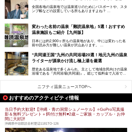
けてやまない魅力あふれる観光県です。
全国各地の温泉地では温泉巡りのためにパスポートや、スタ
そんな沖縄県のスーパー銭湯には、ホテル併設などリゾート
ンプ帳などの設置している所もありますよね？
と同時に楽しめる施設が多くあります。日帰りでも旅行気分
その中でも九州には、九州各県の有名な温泉地を巡るための
を味わえる、沖縄のスーパー銭湯をご紹介します。
「九州八十八湯めぐり」があるんです。
九州を回って歩くのはなかなか大変ですが、九州で温泉好き
変わった名前の温泉「難読温泉地」5選！おすすめ
な方ならぜひ参加してみたいスタンプラリーでしょう。
温泉施設もご紹介【九州版】
日本には約2,900ヶ所もの温泉地があり、中には変わった名
前や読み方が難しい温泉が沢山あります。
そこで日本各地にある「難読温泉地」を、地域ごとにクイズ
“共同湯王国”九州の共同浴場20選！地元九州の温泉
形式でご紹介。第５回目(最終回)である今回は、九州地方の
ライターが源泉かけ流し極上湯を厳選
難読温泉地をピックアップしました。
また、各温泉地のおすすめ温泉施設も併せてご紹介します。
歴史ある温泉地で多くみられ、主として地域住民向けの温泉
浴場である『共同浴場(共同湯)』。総じて低料金で入浴で
いくつ読めるか、ぜひチャレンジしてみて下さいね！
き、観光的側面よりも生活のためのお風呂の要素が強い点が
特徴です。
共同浴場は全国各地の温泉地にありますが、特に九州地方は
ニフティ温泉ニュースTOPへ
共同湯文化が古くから発展し、質・量ともに大変充実。九州
は“共同湯王国”といっても決して過言では無いでしょう。
おすすめのアクティビティ情報
今回は地元在住の九州の温泉ライターである筆者が過去入浴
した中から、源泉かけ流しと泉質の良さにこだわって九州の
共同浴場を20施設厳選。入浴マナーを守りながら、ぜひ湯
当日予約大歓迎❗【沖縄・青の洞窟シュノーケル】⭐GoPro写真撮
めぐりの参考にされてみて下さい！
影＆無料プレゼント＋餌付け無料♥️2歳～ご家族・カップル・お仲
間に大好評
沖縄県中頭郡読谷村楚辺1181TO-126