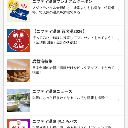
ニフティ温泉プレミアムクーポン
ノジマモバイル会員向け 通常よりもお得な「特別価
格」で人気の温泉を満喫できる！
【ニフティ温泉 百名湯2026】
行ってみたい施設に投票してプレゼントを当てよう！
（全10回開催 / 合計260名様）
岩盤浴特集
日本全国の岩盤浴情報だけをピックアップ。まとめて
検索！
ニフティ温泉ニュース
温泉にもっと行きたくなる！お得な情報を掲載中
ニフティ温泉 おふろパス
温浴施設をお得に楽しめるサブスクリプションプラン