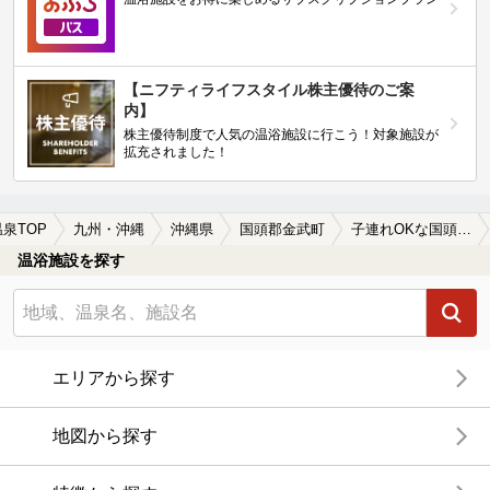
【ニフティライフスタイル株主優待のご案
内】
株主優待制度で人気の温浴施設に行こう！対象施設が
拡充されました！
温泉TOP
九州・沖縄
沖縄県
国頭郡金武町
子連れOKな国頭郡金武町の温泉、日帰り温泉、スーパー銭湯おすすめ
温浴施設を探す
エリアから探す
地図から探す