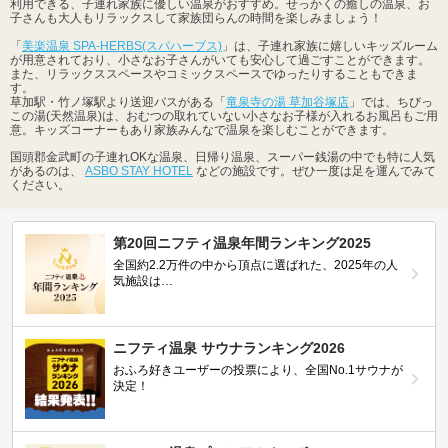
利用できる、子連れ家族に優しい温泉がおすすめ。せっかくの癒しの温泉、お
子さんも大人もリラックスして家族団らんの時間を楽しみましょう！
「
美楽温泉 SPA-HERBS(スパハーブス)
」は、子連れ家族に嬉しいキッズルーム
が用意されており、小さなお子さんがいても安心して過ごすことができます。
また、リラックススペースやコミックスペースでゆったりすることもできま
す。
草加駅・竹ノ塚駅より送迎バスがある「
竜泉寺の湯 草加谷塚店
」では、ちびっ
この湯(天然温泉)は、おむつの取れていない小さなお子様が入れるお風呂もご用
意。キッズコーナーもあり家族みんなで温泉を楽しむことができます。
国頭郡金武町の子連れOKな温泉、日帰り温泉、スーパー銭湯の中でも特に人気
があるのは、
ASBO STAY HOTEL
などの施設です。ぜひ一度は足を運んでみて
ください。
第20回ニフティ温泉年間ランキング2025
全国約2.2万件の中から頂点に選ばれた、2025年の人
気施設は…
ニフティ温泉 サウナランキング2026
おふろ好きユーザーの投票により、全国No.1サウナが
決定！