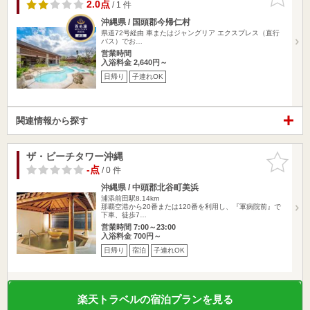
りに追加
2.0点
/ 1 件
沖縄県 / 国頭郡今帰仁村
県道72号経由 車またはジャングリア エクスプレス（直行
バス）でお…
営業時間
入浴料金 2,640円～
日帰り
子連れOK
関連情報から探す
ザ・ビーチタワー沖縄
お気に入
りに追加
-点
/ 0 件
沖縄県 / 中頭郡北谷町美浜
浦添前田駅8.14km
那覇空港から20番または120番を利用し、『軍病院前』で
下車、徒歩7…
営業時間 7:00～23:00
入浴料金 700円～
日帰り
宿泊
子連れOK
楽天トラベルの宿泊プランを見る