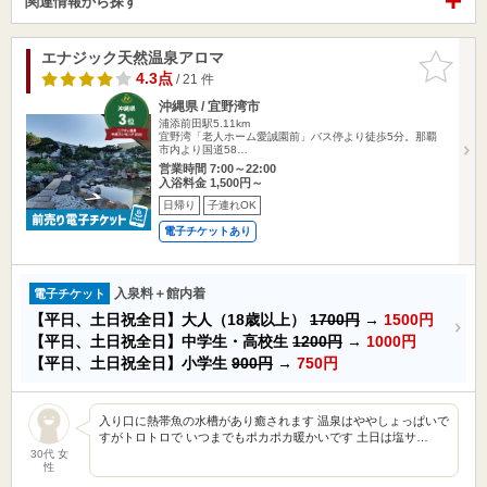
関連情報から探す
エナジック天然温泉アロマ
お気に入
りに追加
4.3点
/ 21 件
沖縄県 / 宜野湾市
浦添前田駅5.11km
宜野湾「老人ホーム愛誠園前」バス停より徒歩5分。那覇
市内より国道58…
営業時間 7:00～22:00
入浴料金 1,500円～
日帰り
子連れOK
電子チケットあり
入泉料＋館内着
電子チケット
【平日、土日祝全日】大人（18歳以上）
1700円
→
1500円
【平日、土日祝全日】中学生・高校生
1200円
→
1000円
【平日、土日祝全日】小学生
900円
→
750円
入り口に熱帯魚の水槽があり癒されます 温泉はややしょっぱいで
すがトロトロで いつまでもポカポカ暖かいです 土日は塩サ…
30代 女
性