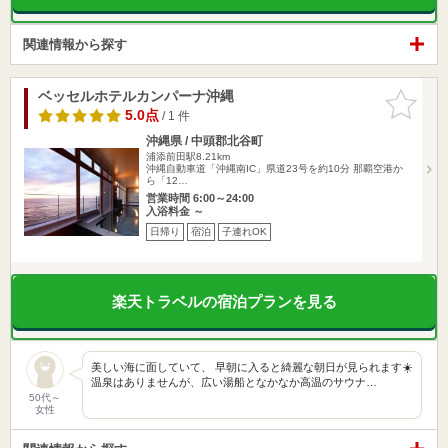
関連情報から探す
ベッセルホテルカンパーナ沖縄
お気に入
りに追加
5.0点
/ 1 件
沖縄県 / 中頭郡北谷町
浦添前田駅8.21km
沖縄自動車道「沖縄南IC」県道23号を約10分 那覇空港か
ら「12…
営業時間 6:00～24:00
入浴料金 ～
日帰り
宿泊
子連れOK
楽天トラベルの宿泊プランを見る
美しい海に面していて、 早朝に入ると綺麗な朝日が見られます☀️
温泉はありませんが、広い湯船となかなか高温のサウナ…
50代～
女性