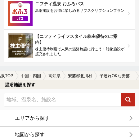
ニフティ温泉 おふろパス
温浴施設をお得に楽しめるサブスクリプションプラン
【ニフティライフスタイル株主優待のご案
内】
株主優待制度で人気の温浴施設に行こう！対象施設が
拡充されました！
温泉TOP
中国・四国
高知県
安芸郡北川村
子連れOKな安芸郡北川村の温泉、日帰り温泉、スーパー銭湯おすすめ
温浴施設を探す
エリアから探す
地図から探す