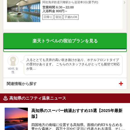
阿佐海岸鉄道宍喰駅から送迎車3分(要予約)
営業時間 6:30～22:00
入浴料金 800円～
日帰り
宿泊
子連れOK
楽天トラベルの宿泊プランを見る
入るととても天井の高い吹き抜けがあり、ホテルフロントタイプ
の受付があります。 こちらのスタッフさんがとっても親切で対応
が良…
40代 女
性
関連情報から探す
高知県のニフティ温泉ニュース
高知県のスーパー銭湯おすすめ15選【2025年最新
版】
四国地方の南端に位置する高知県。面積の約83％を占める
豊かな森林と、四万十川や仁淀川に代表される清流、そして