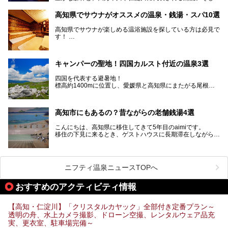
青く輝く太平洋に面して約700㎞もの海岸線が続く、自然の
魅力がぎゅっと詰まった県です。
高知県でサウナがオススメの温泉・銭湯・スパ10選
高知県はまた、カツオのたたきをはじめとする海産物や清流
で育つ川魚、大皿にごちそうがどっさり盛られた皿鉢料理、
高知県でサウナが楽しめる温浴施設を探している方は必見で
柚子などの柑橘類、地酒といったグルメが充実していること
す！
でも知られます。ここでは、温泉とあわせて自然の景観やグ
この記事では、高知県内でおすすめするサウナを詳しく紹介
ルメも満喫できる、高知県でおすすめのスーパー銭湯をご紹
します。
介します。
高知市内から、大自然に囲まれたサウナまで厳選してます。
キャンパーの聖地！四国カルスト付近の温泉3選
ぜひこれを読んで高知のサウナ探しの参考してくださいね！
四国を代表する避暑地！
標高約1400mに位置し、愛媛県と高知県にまたがる尾根沿
いに広がる「四国カルスト」。
夏はキャンパーでにぎわい、街明かりもほぼなく満点の星空
高知市にもあるの？昔ながらの老舗銭湯4選
が見れる場所。
そんな街から外れた景色のとってもいい場所なんですが、日
こんにちは、高知県に移住してきて5年目のaimiです。
帰り温泉（お風呂）がありません。
移住の下見に来るとき、ゲストハウスに長期滞在しながら観
中でもライターおすすめの３つの温泉をご紹介します。
光していたのですが。
そのときにお世話になったのが高知市内にある銭湯。
テントを張ってから温泉に向かうのもいいですが、場所取り
高知市というと、高知県の人口の半分が集まっているにぎや
などが問題なければ、温泉に入ってから向かうことをオスス
かなイメージがある方も多いかと思いますが、昔ながらの老
メします。
ニフティ温泉ニュースTOPへ
舗銭湯がけっこうな数あるのですよ。
なぜなら最寄り温泉でも車で４０分、山を降りていかねばな
りませんからね…！！
規模は小さいながら、元気に営業中なので観光がてら訪問し
おすすめのアクティビティ情報
てみてはいかがでしょう？
もしくは、翌日キャンプ帰りに立ち寄るのもおすすめです。
JR高知駅から近いものもあるので、公共交通オンリー派もO
Kですよ♪
【高知・仁淀川】「クリスタルカヤック」全部付き定番プラン～
それでは見ていきましょう。
透明の舟、水上カメラ撮影、ドローン空撮、レンタルウェア品充
それではチェックしてきましょう♪
実、更衣室、駐車場完備～