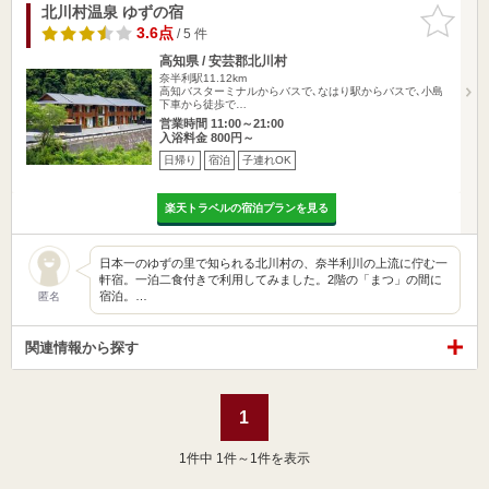
北川村温泉 ゆずの宿
お気に入
りに追加
3.6点
/ 5 件
高知県 / 安芸郡北川村
奈半利駅11.12km
高知バスターミナルからバスで､なはり駅からバスで､小島
下車から徒歩で…
営業時間 11:00～21:00
入浴料金 800円～
日帰り
宿泊
子連れOK
楽天トラベルの宿泊プランを見る
日本一のゆずの里で知られる北川村の、奈半利川の上流に佇む一
軒宿。一泊二食付きで利用してみました。2階の「まつ」の間に
宿泊。…
匿名
関連情報から探す
1
1
件中 1件～1件を表示