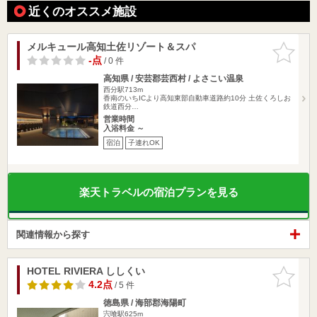
近くのオススメ施設
メルキュール高知土佐リゾート＆スパ
お気に入
りに追加
-点
/ 0 件
高知県 / 安芸郡芸西村 / よさこい温泉
西分駅713m
香南のいちICより高知東部自動車道路約10分 土佐くろしお
鉄道西分…
営業時間
入浴料金 ～
宿泊
子連れOK
楽天トラベルの宿泊プランを見る
関連情報から探す
HOTEL RIVIERA ししくい
お気に入
りに追加
4.2点
/ 5 件
徳島県 / 海部郡海陽町
宍喰駅625m