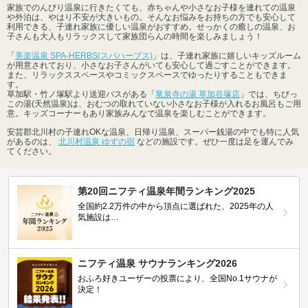
家族でのんびり温泉に行きたくても、赤ちゃんや小さなお子様を連れての温泉
や外泊は、やはり不安が大きいもの。そんなお悩みをお持ちの方でも安心して
利用できる、子連れ家族に優しい温泉がおすすめ。せっかくの癒しの温泉、お
子さんも大人もリラックスして家族団らんの時間を楽しみましょう！
「
美楽温泉 SPA-HERBS(スパハーブス)
」は、子連れ家族に嬉しいキッズルーム
が用意されており、小さなお子さんがいても安心して過ごすことができます。
また、リラックススペースやコミックスペースでゆったりすることもできま
す。
草加駅・竹ノ塚駅より送迎バスがある「
竜泉寺の湯 草加谷塚店
」では、ちびっ
この湯(天然温泉)は、おむつの取れていない小さなお子様が入れるお風呂もご用
意。キッズコーナーもあり家族みんなで温泉を楽しむことができます。
安芸郡北川村の子連れOKな温泉、日帰り温泉、スーパー銭湯の中でも特に人気
があるのは、
北川村温泉 ゆずの宿
などの施設です。ぜひ一度は足を運んでみ
てください。
第20回ニフティ温泉年間ランキング2025
全国約2.2万件の中から頂点に選ばれた、2025年の人
気施設は…
ニフティ温泉 サウナランキング2026
おふろ好きユーザーの投票により、全国No.1サウナが
決定！