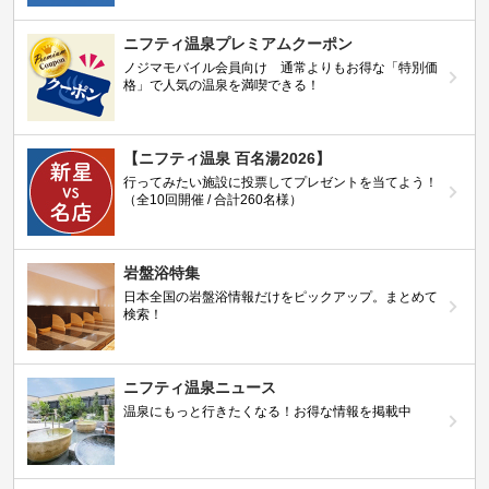
ニフティ温泉プレミアムクーポン
ノジマモバイル会員向け 通常よりもお得な「特別価
格」で人気の温泉を満喫できる！
【ニフティ温泉 百名湯2026】
行ってみたい施設に投票してプレゼントを当てよう！
（全10回開催 / 合計260名様）
岩盤浴特集
日本全国の岩盤浴情報だけをピックアップ。まとめて
検索！
ニフティ温泉ニュース
温泉にもっと行きたくなる！お得な情報を掲載中