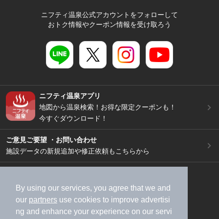
ニフティ温泉公式アカウントをフォローして
おトク情報やクーポン情報を受け取ろう
ニフティ温泉アプリ
地図から温泉検索！お得な限定クーポンも！
今すぐダウンロード！
ご意見ご要望 ・お問い合わせ
施設データの新規追加や修正依頼もこちらから
スマートフォン
/
PC
加盟店募集（資料請求）
広告出稿のご案内
By using our services, you agree that we and
our
partners
use cookies to improve advertisi
利用規約
ライフスタイルMEMBERS+規約
ng and enhance your experience on our servi
特定商取引法に基づく表記
ヘルプ
採用情報