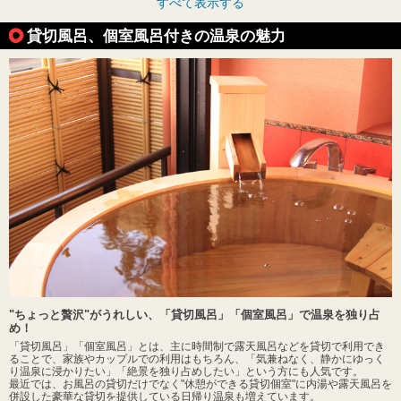
すべて表示する
貸切風呂、個室風呂付きの温泉の魅力
"ちょっと贅沢"がうれしい、「貸切風呂」「個室風呂」で温泉を独り占
め！
「貸切風呂」「個室風呂」とは、主に時間制で露天風呂などを貸切で利用でき
ることで、家族やカップルでの利用はもちろん、「気兼ねなく、静かにゆっく
り温泉に浸かりたい」「絶景を独り占めしたい」という方にも人気です。
最近では、お風呂の貸切だけでなく"休憩ができる貸切個室"に内湯や露天風呂を
併設した豪華な貸切を提供している日帰り温泉も増えています。