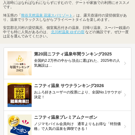
入浴時にはなればなれにならずにすむので、デートや家族での利用にオススメ
です。
埼玉県の「
熊谷天然温泉 花湯スパリゾート
」は、露天壺湯付の貸切個室があ
り、温泉でリラックスしながらプライベートタイムを楽しめます。
安芸郡北川村の貸切風呂、個室風呂付きの温泉、日帰り温泉、スーパー銭湯の
中でも特に人気があるのは、
北川村温泉 ゆずの宿
などの施設です。ぜひ一度
は足を運んでみてください。
第20回ニフティ温泉年間ランキング2025
全国約2.2万件の中から頂点に選ばれた、2025年の人
気施設は…
ニフティ温泉 サウナランキング2026
おふろ好きユーザーの投票により、全国No.1サウナが
決定！
ニフティ温泉プレミアムクーポン
ノジマモバイル会員向け 通常よりもお得な「特別価
格」で人気の温泉を満喫できる！