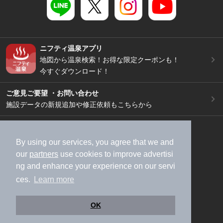
ニフティ温泉アプリ
地図から温泉検索！お得な限定クーポンも！
今すぐダウンロード！
ご意見ご要望 ・お問い合わせ
施設データの新規追加や修正依頼もこちらから
スマートフォン
/
PC
加盟店募集（資料請求）
広告出稿のご案内
By using our services, you agree that we and
our
partners
use cookies to improve advertisi
利用規約
ライフスタイルMEMBERS+規約
ng and enhance your experience on our servi
特定商取引法に基づく表記
ヘルプ
採用情報
ces.
Learn more
運営会社
個人情報保護ポリシー
©NIFTY Lifestyle Co., Ltd.
OK