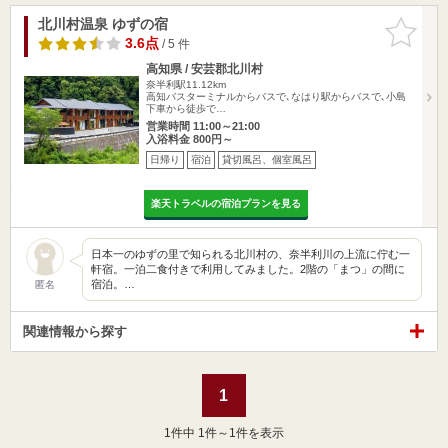
北川村温泉 ゆずの宿
お気に入
りに追加
3.6点
/ 5 件
高知県 / 安芸郡北川村
奈半利駅11.12km
高知バスターミナルからバスで､なはり駅からバスで､小島
下車から徒歩で…
営業時間 11:00～21:00
入浴料金 800円～
日帰り
宿泊
貸切風呂、個室風呂
楽天トラベルの宿泊プランを見る
日本一のゆずの里で知られる北川村の、奈半利川の上流に佇む一
軒宿。一泊二食付きで利用してみました。2階の「まつ」の間に
宿泊。…
匿名
関連情報から探す
1
1
件中 1件～1件を表示