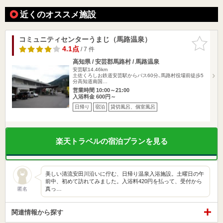
近くのオススメ施設
コミュニティセンターうまじ（馬路温泉）
お気に入
りに追加
4.1点
/ 7 件
高知県 / 安芸郡馬路村 / 馬路温泉
安芸駅14.46km
土佐くろしお鉄道安芸駅からバス60分､馬路村役場前徒歩5
分高知道南国…
営業時間 10:00～21:00
入浴料金 600円～
日帰り
宿泊
貸切風呂、個室風呂
楽天トラベルの宿泊プランを見る
美しい清流安田川沿いに佇む、日帰り温泉入浴施設。土曜日の午
前中、初めて訪れてみました。入浴料420円を払って、受付から
真っ…
匿名
関連情報から探す