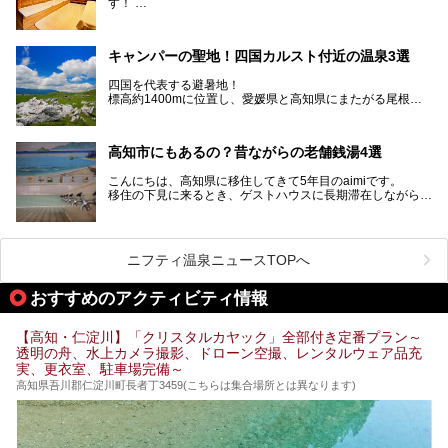
す！
でも知られます。ここでは、温泉とあわせて自然の景観やグ
この記事では、高知県内でおすすめするサウナを詳しく紹介
ルメも満喫できる、高知県でおすすめのスーパー銭湯をご紹
します。
介します。
高知市内から、大自然に囲まれたサウナまで厳選してます。
キャンパーの聖地！四国カルスト付近の温泉3選
ぜひこれを読んで高知のサウナ探しの参考してくださいね！
四国を代表する避暑地！
標高約1400mに位置し、愛媛県と高知県にまたがる尾根沿
いに広がる「四国カルスト」。
夏はキャンパーでにぎわい、街明かりもほぼなく満点の星空
高知市にもあるの？昔ながらの老舗銭湯4選
が見れる場所。
そんな街から外れた景色のとってもいい場所なんですが、日
こんにちは、高知県に移住してきて5年目のaimiです。
帰り温泉（お風呂）がありません。
移住の下見に来るとき、ゲストハウスに長期滞在しながら観
中でもライターおすすめの３つの温泉をご紹介します。
光していたのですが。
そのときにお世話になったのが高知市内にある銭湯。
テントを張ってから温泉に向かうのもいいですが、場所取り
高知市というと、高知県の人口の半分が集まっているにぎや
などが問題なければ、温泉に入ってから向かうことをオスス
かなイメージがある方も多いかと思いますが、昔ながらの老
メします。
ニフティ温泉ニュースTOPへ
舗銭湯がけっこうな数あるのですよ。
なぜなら最寄り温泉でも車で４０分、山を降りていかねばな
りませんからね…！！
規模は小さいながら、元気に営業中なので観光がてら訪問し
おすすめのアクティビティ情報
てみてはいかがでしょう？
もしくは、翌日キャンプ帰りに立ち寄るのもおすすめです。
JR高知駅から近いものもあるので、公共交通オンリー派もO
Kですよ♪
【高知・仁淀川】「クリスタルカヤック」全部付き定番プラン～
それでは見ていきましょう。
透明の舟、水上カメラ撮影、ドローン空撮、レンタルウェア品充
それではチェックしてきましょう♪
実、更衣室、駐車場完備～
高知県吾川郡仁淀川町長者丁3459(こちらは集合場所とは異なります)