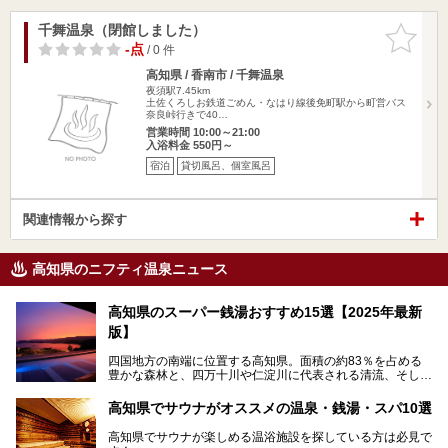
千舞温泉（閉館しました）
お気に入
りに追加
-点
/ 0 件
高知県 / 香南市 / 千舞温泉
夜須駅7.45km
土佐くろしお鉄道ごめん・なはり線後免町駅から町営バス
奈良峠行きで40…
営業時間 10:00～21:00
入浴料金 550円～
宿泊
貸切風呂、個室風呂
関連情報から探す
高知県のニフティ温泉ニュース
高知県のスーパー銭湯おすすめ15選【2025年最新
版】
四国地方の南端に位置する高知県。面積の約83％を占める
豊かな森林と、四万十川や仁淀川に代表される清流、そして
青く輝く太平洋に面して約700㎞もの海岸線が続く、自然の
魅力がぎゅっと詰まった県です。
高知県でサウナがオススメの温泉・銭湯・スパ10選
高知県はまた、カツオのたたきをはじめとする海産物や清流
で育つ川魚、大皿にごちそうがどっさり盛られた皿鉢料理、
高知県でサウナが楽しめる温浴施設を探している方は必見で
柚子などの柑橘類、地酒といったグルメが充実していること