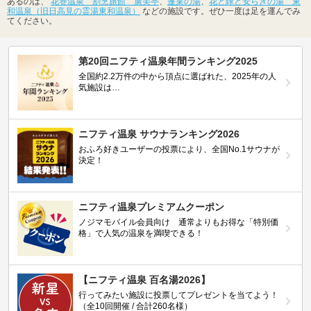
あるのは、
花巻温泉 割烹旅館 廣美亭
、
蓬莱の湯
、
花と緑と安らぎの湯 東
和温泉（旧日高見の霊湯東和温泉）
などの施設です。ぜひ一度は足を運んでみ
てください。
第20回ニフティ温泉年間ランキング2025
全国約2.2万件の中から頂点に選ばれた、2025年の人
気施設は…
ニフティ温泉 サウナランキング2026
おふろ好きユーザーの投票により、全国No.1サウナが
決定！
ニフティ温泉プレミアムクーポン
ノジマモバイル会員向け 通常よりもお得な「特別価
格」で人気の温泉を満喫できる！
【ニフティ温泉 百名湯2026】
行ってみたい施設に投票してプレゼントを当てよう！
（全10回開催 / 合計260名様）