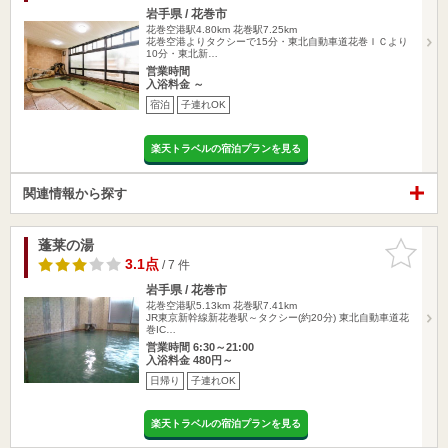
岩手県 / 花巻市
花巻空港駅4.80km
花巻駅7.25km
花巻空港よりタクシーで15分・東北自動車道花巻ＩＣより
10分・東北新…
営業時間
入浴料金 ～
宿泊
子連れOK
楽天トラベルの宿泊プランを見る
関連情報から探す
蓬莱の湯
お気に入
りに追加
3.1点
/ 7 件
岩手県 / 花巻市
花巻空港駅5.13km
花巻駅7.41km
JR東京新幹線新花巻駅～タクシー(約20分) 東北自動車道花
巻IC…
営業時間 6:30～21:00
入浴料金 480円～
日帰り
子連れOK
楽天トラベルの宿泊プランを見る