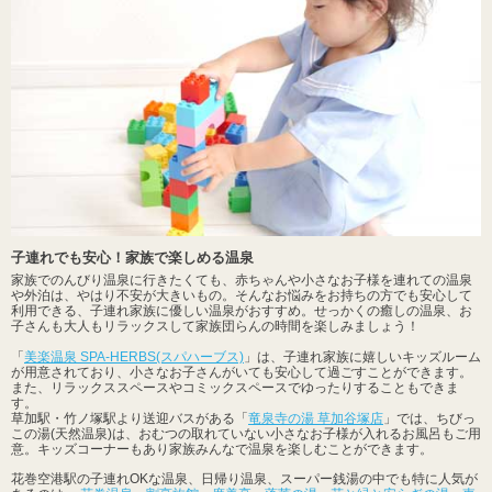
子連れでも安心！家族で楽しめる温泉
家族でのんびり温泉に行きたくても、赤ちゃんや小さなお子様を連れての温泉
や外泊は、やはり不安が大きいもの。そんなお悩みをお持ちの方でも安心して
利用できる、子連れ家族に優しい温泉がおすすめ。せっかくの癒しの温泉、お
子さんも大人もリラックスして家族団らんの時間を楽しみましょう！
「
美楽温泉 SPA-HERBS(スパハーブス)
」は、子連れ家族に嬉しいキッズルーム
が用意されており、小さなお子さんがいても安心して過ごすことができます。
また、リラックススペースやコミックスペースでゆったりすることもできま
す。
草加駅・竹ノ塚駅より送迎バスがある「
竜泉寺の湯 草加谷塚店
」では、ちびっ
この湯(天然温泉)は、おむつの取れていない小さなお子様が入れるお風呂もご用
意。キッズコーナーもあり家族みんなで温泉を楽しむことができます。
花巻空港駅の子連れOKな温泉、日帰り温泉、スーパー銭湯の中でも特に人気が