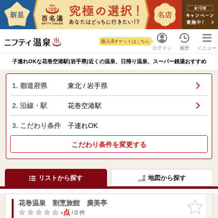
購入済チケットはこちら
ログイン
履歴
メニュー
子連れOKな花巻空港駅(岩手県)近くの温泉、日帰り温泉、スーパー銭湯おすすめ
1. 都道府県
東北 / 岩手県
2. 沿線・駅
花巻空港駅
3. こだわり条件
子連れOK
こだわり条件を変更する
リストから探す
地図から探す
花巻温泉 割烹旅館 廣美亭
お気に入
りに追加
-点
/ 0 件