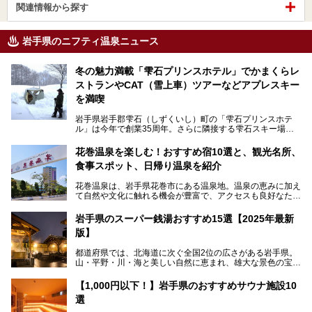
関連情報から探す
岩手県のニフティ温泉ニュース
冬の魅力満載「雫石プリンスホテル」でかまくらレ
ストランやCAT（雪上車）ツアーなどアプレスキー
を満喫
岩手県岩手郡雫石（しずくいし）町の「雫石プリンスホテ
ル」は今年で創業35周年。さらに隣接する雫石スキー場は
創業45周年。この冬はアプレスキー（フランス語で"スキー
の後"）の充実をはかり、テーマをSNOW（雪）＋NOVA
花巻温泉を楽しむ！おすすめ宿10選と、観光名所、
（新星）で「SNØVA（スノーヴァ）」としました！
食事スポット、日帰り温泉を紹介
スキーやスノボはもちろんのこと、スキーをしない人でも満
花巻温泉は、岩手県花巻市にある温泉地。温泉の恵みに加え
喫できるパウダースノーの雫石。というわけで、「雫石プリ
て自然や文化に触れる機会が豊富で、アクセスも良好なた
ンスホテル」にお出かけして楽しめるアクティビティや温泉
め、遠くに住んでいる方でも気軽に足を運べます。
をたっぷりレポートしちゃいます。
岩手県のスーパー銭湯おすすめ15選【2025年最新
この記事では、花巻温泉の魅力、おすすめの宿・注目すべき
───
版】
観光スポット・味わい深い食事処・気軽に立ち寄れる日帰り
提供元：株式会社西武・プリンスホテルズワールドワイド
温泉を順に紹介します。
【PR】
都道府県では、北海道に次ぐ全国2位の広さがある岩手県。
この記事は雫石プリンスホテルのPR記事です。
山・平野・川・海と美しい自然に恵まれ、雄大な景色の宝庫
花巻温泉での日常を忘れられる特別な体験を通じて、いつも
と言えます。山の幸・海の幸も豊富で、盛岡冷麺や前沢牛、
と違う思い出深い温泉旅行を満喫しましょう。
三陸の魚介類などの岩手グルメは全国に知られていますね。
【1,000円以下！】岩手県のおすすめサウナ施設10
大自然に囲まれた岩手県には、温泉が多く湧き出していま
選
す。今回は、岩手県でおすすめのスーパー銭湯をご紹介しま
す。