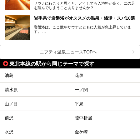
サウナに行こうと思うと、どうしても入浴料が高く、二の足
を踏んでしまうことありませんか？
そこで値段を抑えた格安でお風呂とサウナを満喫できる充実
岩手県で岩盤浴がオススメの温泉・銭湯・スパ10選
の施設を紹介します！
岩盤浴は、ここ数年サウナとともに人気が急上昇していま
サクッと、月何回もサウナを楽しみたい人にとってはピッタ
す。
リの場所ばかりなんですよ。
美容のほか、身体の疲れを取ったり心地よさを感じられたり
など、おすすめできるポイントばかりです。
この記事では岩手県にある1,000円以下のおすすめサウナ施
今回は、岩手県でおすすめの温泉、銭湯、スパにある岩盤浴
設を紹介していきます。
を紹介します！
ニフティ温泉ニュースTOPへ
温度も低めなので、暑いのが苦手な人でも大満足な施設です
よ。
東北本線の駅から同じテーマで探す
油島
花泉
清水原
一ノ関
山ノ目
平泉
前沢
陸中折居
水沢
金ケ崎