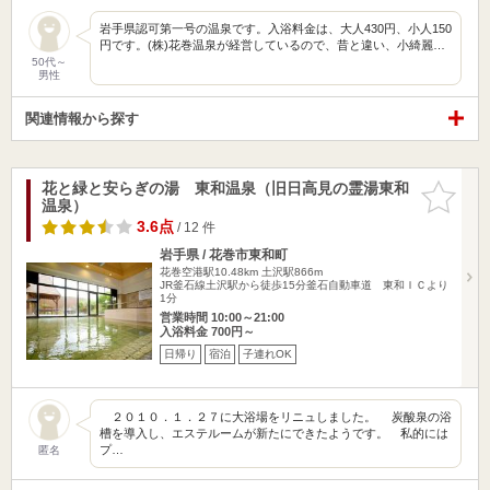
岩手県認可第一号の温泉です。入浴料金は、大人430円、小人150
円です。(株)花巻温泉が経営しているので、昔と違い、小綺麗…
50代～
男性
関連情報から探す
花と緑と安らぎの湯 東和温泉（旧日高見の霊湯東和
お気に入
温泉）
りに追加
3.6点
/ 12 件
岩手県 / 花巻市東和町
花巻空港駅10.48km
土沢駅866m
JR釜石線土沢駅から徒歩15分釜石自動車道 東和ＩＣより
1分
営業時間 10:00～21:00
入浴料金 700円～
日帰り
宿泊
子連れOK
２０１０．１．２７に大浴場をリニュしました。 炭酸泉の浴
槽を導入し、エステルームが新たにできたようです。 私的には
プ…
匿名