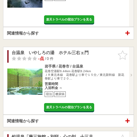
楽天トラベルの宿泊プランを見る
関連情報から探す
台温泉 いやしろの湯 ホテル三右ェ門
お気に入
りに追加
-点
/ 0 件
岩手県 / 花巻市 / 台温泉
花巻空港駅6.44km
花巻駅8.24km
ＪＲ東北本線 花巻駅より車で１５分／東北新幹線 新花
巻駅より車で２０…
営業時間
入浴料金 ～
宿泊
糖尿病
楽天トラベルの宿泊プランを見る
関連情報から探す
鉛温泉「藤三旅館・別邸」心の刻 十三月
お気に入