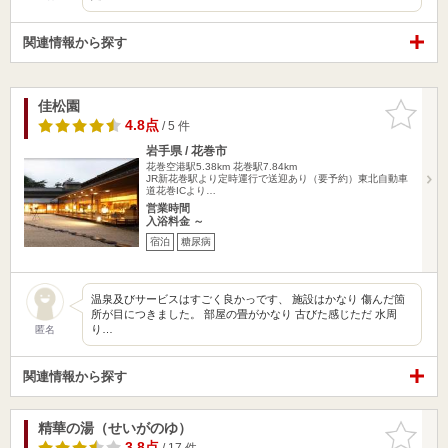
関連情報から探す
佳松園
お気に入
りに追加
4.8点
/ 5 件
岩手県 / 花巻市
花巻空港駅5.38km
花巻駅7.84km
JR新花巻駅より定時運行で送迎あり（要予約）東北自動車
道花巻ICより…
営業時間
入浴料金 ～
宿泊
糖尿病
温泉及びサービスはすごく良かっです、 施設はかなり 傷んだ箇
所が目につきました。 部屋の畳がかなり 古びた感じただ 水周
り…
匿名
関連情報から探す
精華の湯（せいがのゆ）
お気に入
りに追加
3.8点
/ 17 件