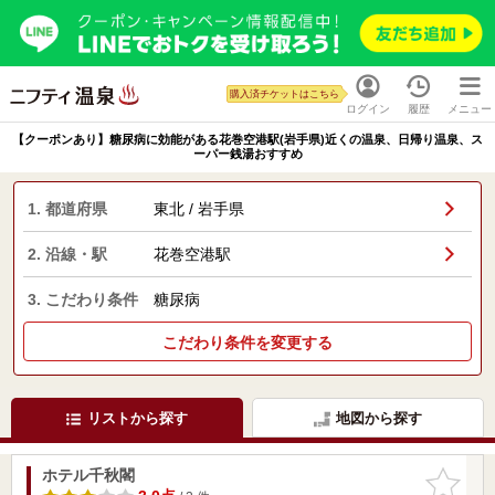
購入済チケットはこちら
ログイン
履歴
メニュー
【クーポンあり】糖尿病に効能がある花巻空港駅(岩手県)近くの温泉、日帰り温泉、ス
ーパー銭湯おすすめ
1. 都道府県
東北 / 岩手県
2. 沿線・駅
花巻空港駅
3. こだわり条件
糖尿病
こだわり条件を変更する
リストから探す
地図から探す
ホテル千秋閣
お気に入
りに追加