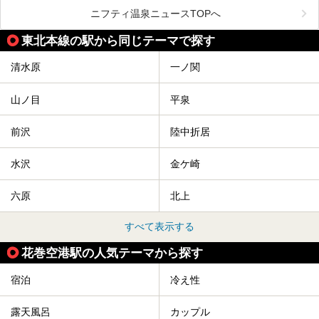
設を紹介していきます。
を紹介します！
ニフティ温泉ニュースTOPへ
温度も低めなので、暑いのが苦手な人でも大満足な施設です
よ。
東北本線の駅から同じテーマで探す
清水原
一ノ関
山ノ目
平泉
前沢
陸中折居
水沢
金ケ崎
六原
北上
すべて表示する
花巻空港駅の人気テーマから探す
宿泊
冷え性
露天風呂
カップル