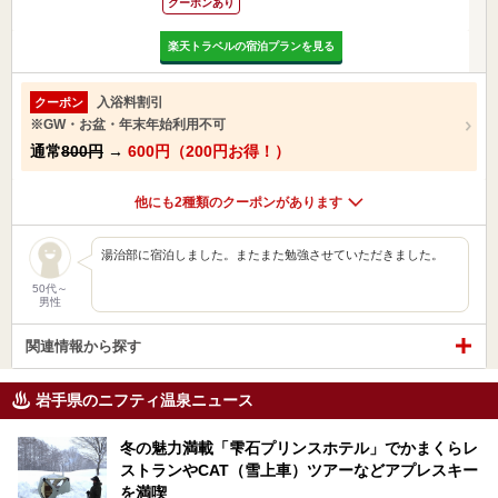
クーポンあり
楽天トラベルの宿泊プランを見る
入浴料割引
クーポン
※GW・お盆・年末年始利用不可
通常
800円
→
600円（200円お得！）
他にも2種類のクーポンがあります
湯治部に宿泊しました。またまた勉強させていただきました。
50代～
男性
関連情報から探す
岩手県のニフティ温泉ニュース
冬の魅力満載「雫石プリンスホテル」でかまくらレ
ストランやCAT（雪上車）ツアーなどアプレスキー
を満喫