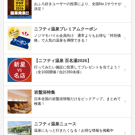
おふろ好きユーザーの投票により、全国No.1サウナが
決定！
ニフティ温泉プレミアムクーポン
ノジマモバイル会員向け 通常よりもお得な「特別価
格」で人気の温泉を満喫できる！
【ニフティ温泉 百名湯2026】
行ってみたい施設に投票してプレゼントを当てよう！
（全10回開催 / 合計260名様）
岩盤浴特集
日本全国の岩盤浴情報だけをピックアップ。まとめて
検索！
ニフティ温泉ニュース
温泉にもっと行きたくなる！お得な情報を掲載中