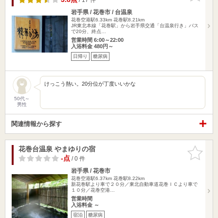
岩手県 / 花巻市 / 台温泉
花巻空港駅6.33km
花巻駅8.21km
JR東北本線「花巻駅」から岩手県交通「台温泉行き」バス
で20分、終点…
営業時間 6:00～22:00
入浴料金 480円～
日帰り
糖尿病
けっこう熱い。20分位が丁度いいかな
50代～
男性
関連情報から探す
花巻台温泉 やまゆりの宿
お気に入
りに追加
-点
/ 0 件
岩手県 / 花巻市
花巻空港駅6.37km
花巻駅8.22km
新花巻駅より車で２０分／東北自動車道花巻ＩＣより車で
１０分／花巻空港…
営業時間
入浴料金 ～
宿泊
糖尿病