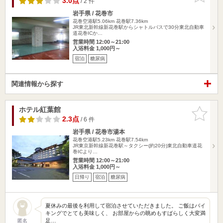
3.0点
/ 2 件
岩手県 / 花巻市
花巻空港駅5.06km
花巻駅7.36km
JR東北新幹線新花巻駅からシャトルバスで30分東北自動車
道花巻ICか…
営業時間 12:00～21:00
入浴料金 1,000円～
宿泊
糖尿病
関連情報から探す
ホテル紅葉館
お気に入
りに追加
2.3点
/ 6 件
岩手県 / 花巻市湯本
花巻空港駅5.23km
花巻駅7.54km
JR東京新幹線新花巻駅～タクシー(約20分)東北自動車道花
巻ICより…
営業時間 12:00～21:00
入浴料金 1,000円～
日帰り
宿泊
糖尿病
夏休みの最後を利用して宿泊させていただきました。 ご飯はバイ
キングでとても美味しく、 お部屋からの眺めもすばらしく大変満
足…
匿名