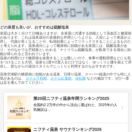
どの泉質も良いが、おすすめは硫酸塩泉
泉質は大きく分けて10種ありますが、全泉質に共通する効能として高血圧と糖尿病
があります。これは温泉成分の直接的な作用というよりも、入浴によって体温が上
昇し、代謝が良くなることや、転地効果によってリラックスすることによるものだ
と考えられます。温泉成分によって糖尿病に効能がある泉質には、硫酸塩泉があ
り、そのなかでも芒硝泉といわれる「ナトリウム硫酸塩泉」が飲泉できる場合に効
能が得られると言われています。
温泉の利用だけで糖尿病を改善することは難しいので、食事や運動習慣などにも気
をつけることも大切。温泉も1度や2度入るだけではなく、ゆっくりと腰を据えて滞
在し、昔ながらの湯治スタイルでじっくりと利用するのもおすすめです。
花巻空港駅の糖尿病に効能がある温泉、日帰り温泉、スーパー銭湯の中でも特に人
気があるのは、
ホテル千秋閣
、
ホテル紅葉館
、
佳松園
などの施設です。ぜひ一度
は足を運んでみてください。
第20回ニフティ温泉年間ランキング2025
全国約2.2万件の中から頂点に選ばれた、2025年の人
気施設は…
ニフティ温泉 サウナランキング2026