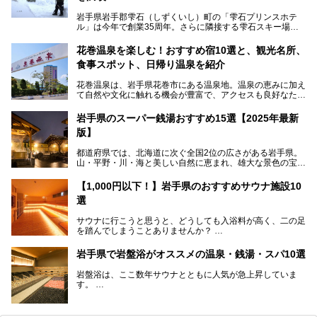
岩手県岩手郡雫石（しずくいし）町の「雫石プリンスホテ
ル」は今年で創業35周年。さらに隣接する雫石スキー場は
創業45周年。この冬はアプレスキー（フランス語で"スキー
の後"）の充実をはかり、テーマをSNOW（雪）＋NOVA
花巻温泉を楽しむ！おすすめ宿10選と、観光名所、
（新星）で「SNØVA（スノーヴァ）」としました！
食事スポット、日帰り温泉を紹介
スキーやスノボはもちろんのこと、スキーをしない人でも満
花巻温泉は、岩手県花巻市にある温泉地。温泉の恵みに加え
喫できるパウダースノーの雫石。というわけで、「雫石プリ
て自然や文化に触れる機会が豊富で、アクセスも良好なた
ンスホテル」にお出かけして楽しめるアクティビティや温泉
め、遠くに住んでいる方でも気軽に足を運べます。
をたっぷりレポートしちゃいます。
岩手県のスーパー銭湯おすすめ15選【2025年最新
この記事では、花巻温泉の魅力、おすすめの宿・注目すべき
───
版】
観光スポット・味わい深い食事処・気軽に立ち寄れる日帰り
提供元：株式会社西武・プリンスホテルズワールドワイド
温泉を順に紹介します。
【PR】
都道府県では、北海道に次ぐ全国2位の広さがある岩手県。
この記事は雫石プリンスホテルのPR記事です。
山・平野・川・海と美しい自然に恵まれ、雄大な景色の宝庫
花巻温泉での日常を忘れられる特別な体験を通じて、いつも
と言えます。山の幸・海の幸も豊富で、盛岡冷麺や前沢牛、
と違う思い出深い温泉旅行を満喫しましょう。
三陸の魚介類などの岩手グルメは全国に知られていますね。
【1,000円以下！】岩手県のおすすめサウナ施設10
大自然に囲まれた岩手県には、温泉が多く湧き出していま
選
す。今回は、岩手県でおすすめのスーパー銭湯をご紹介しま
す。
サウナに行こうと思うと、どうしても入浴料が高く、二の足
を踏んでしまうことありませんか？
そこで値段を抑えた格安でお風呂とサウナを満喫できる充実
岩手県で岩盤浴がオススメの温泉・銭湯・スパ10選
の施設を紹介します！
岩盤浴は、ここ数年サウナとともに人気が急上昇していま
サクッと、月何回もサウナを楽しみたい人にとってはピッタ
す。
リの場所ばかりなんですよ。
美容のほか、身体の疲れを取ったり心地よさを感じられたり
など、おすすめできるポイントばかりです。
この記事では岩手県にある1,000円以下のおすすめサウナ施
今回は、岩手県でおすすめの温泉、銭湯、スパにある岩盤浴