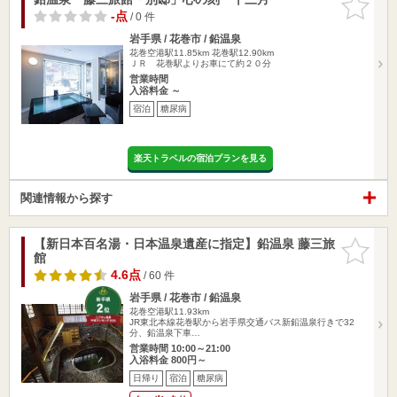
りに追加
-点
/ 0 件
岩手県 / 花巻市 / 鉛温泉
花巻空港駅11.85km
花巻駅12.90km
ＪＲ 花巻駅よりお車にて約２０分
営業時間
入浴料金 ～
宿泊
糖尿病
楽天トラベルの宿泊プランを見る
関連情報から探す
【新日本百名湯・日本温泉遺産に指定】鉛温泉 藤三旅
お気に入
館
りに追加
4.6点
/ 60 件
岩手県 / 花巻市 / 鉛温泉
花巻空港駅11.93km
JR東北本線花巻駅から岩手県交通バス新鉛温泉行きで32
分、鉛温泉下車…
営業時間 10:00～21:00
入浴料金 800円～
日帰り
宿泊
糖尿病