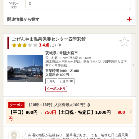
と…
50代～
女性
関連情報から探す
ごぜんやま温泉保養センター四季彩館
お気に入
りに追加
3.4点
/ 17 件
茨城県 / 常陸大宮市
玉川村駅8.07km
茂木駅10.16km
JR常磐線水戸駅から野口、長倉行きバスで四季彩館入口下
車すぐ常磐自動…
営業時間 9:00～21:00
入浴料金 800円～
日帰り
子連れOK
クーポンあり
【10時～16時】入浴料最大100円引き
クーポン
【平日】
800円
→
750円
【土日祝・特定日】
1,000円
→
900
円
内湯の種類が結構あり、薬草湯が好き。 でも、晴れた日に露天風