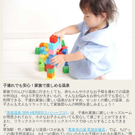
子連れでも安心！家族で楽しめる温泉
家族でのんびり温泉に行きたくても、赤ちゃんや小さなお子様を連れての温泉
や外泊は、やはり不安が大きいもの。そんなお悩みをお持ちの方でも安心して
利用できる、子連れ家族に優しい温泉がおすすめ。せっかくの癒しの温泉、お
子さんも大人もリラックスして家族団らんの時間を楽しみましょう！
「
美楽温泉 SPA-HERBS(スパハーブス)
」は、子連れ家族に嬉しいキッズルーム
が用意されており、小さなお子さんがいても安心して過ごすことができます。
また、リラックススペースやコミックスペースでゆったりすることもできま
す。
草加駅・竹ノ塚駅より送迎バスがある「
竜泉寺の湯 草加谷塚店
」では、ちびっ
この湯(天然温泉)は、おむつの取れていない小さなお子様が入れるお風呂もご用