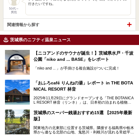
行きたいですね。
50代～
男性
関連情報から探す
茨城県のニフティ温泉ニュース
【ニコアンドのサウナが誕生！】茨城県水戸・千波
公園「niko and ... BASE」をレポート
「niko and ... 」が手掛ける複合施設がついに完成！
サウナやカフェ、BBQエリア併設の「niko and ... BASE」が
茨城県水戸・千波公園に2026年4月23日（木）待望のオー
「おふろcafé りんねの湯」レポート in THE BOTA
プンを迎えます。
NICAL RESORT 林音
2025年11月29日にグランドオープンする「THE BOTANICA
L RESORT 林音（リンネ）」は、日本初の泊まれる植物
この記事では、オープンに先駆けプレス向けに行われた体験
園！アクティビティ・温泉・食・宿泊を一体的に楽しめる体
会にライターが参加。ひと足お先に、サウナをはじめとする
験型リゾートです。その中でも注目されているのが「おふろ
施設を体験してきました！
茨城県のスーパー銭湯おすすめ15選 【2025年最新
café りんねの湯」。内覧会に参加して、ひと足お先に体験
版】
してきました。
関東地方の北東部に位置する茨城県。隣接する福島県や栃木
県から連なる北部の山地、鬼怒川・利根川が流れる常総平野
から霞ヶ浦・北浦周辺に広がる南部の平野と水郷地帯、さら