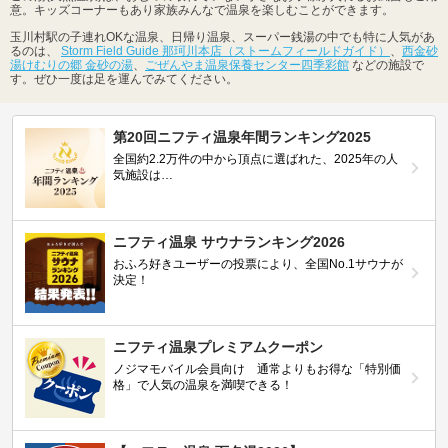
意。キッズコーナーもあり家族みんなで温泉を楽しむことができます。
玉川村駅の子連れOKな温泉、日帰り温泉、スーパー銭湯の中でも特に人気があ
るのは、
Storm Field Guide 那珂川本店（ストームフィールドガイド）
、
西金砂
湯けむりの郷 金砂の湯
、
ごぜんやま温泉保養センター四季彩館
などの施設で
す。ぜひ一度は足を運んでみてください。
第20回ニフティ温泉年間ランキング2025
全国約2.2万件の中から頂点に選ばれた、2025年の人
気施設は…
ニフティ温泉 サウナランキング2026
おふろ好きユーザーの投票により、全国No.1サウナが
決定！
ニフティ温泉プレミアムクーポン
ノジマモバイル会員向け 通常よりもお得な「特別価
格」で人気の温泉を満喫できる！