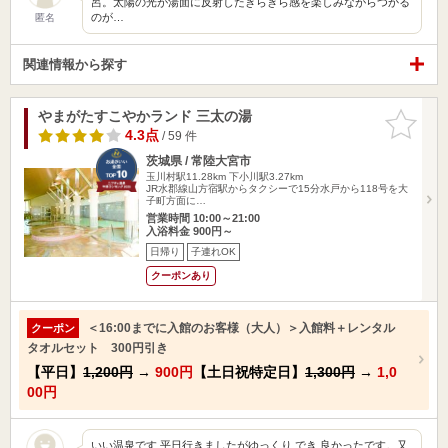
呂。太陽の光が湯面に反射したきらきら感を楽しみながらつかる
のが…
匿名
関連情報から探す
やまがたすこやかランド 三太の湯
お気に入
りに追加
4.3点
/ 59 件
茨城県 / 常陸大宮市
玉川村駅11.28km
下小川駅3.27km
JR水郡線山方宿駅からタクシーで15分水戸から118号を大
子町方面に…
営業時間 10:00～21:00
入浴料金 900円～
日帰り
子連れOK
クーポンあり
＜16:00までに入館のお客様（大人）＞入館料＋レンタル
クーポン
タオルセット 300円引き
【平日】
1,200円
→
900円
【土日祝特定日】
1,300円
→
1,0
00円
いい温泉です 平日行きましたがゆっくり でき 良かったです。又