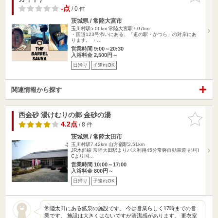
-点
/ 0 件
茨城県 / 常陸大宮市
玉川村駅5.06km
常陸大宮駅7.07km
・国道123号添いにある、「道の駅・かつら」の対岸にあ
ります。 ・…
営業時間 9:00～20:30
入浴料金 2,500円～
日帰り
子連れOK
関連情報から探す
西金砂 湯けむりの郷 金砂の湯
お気に入
りに追加
4.2点
/ 8 件
茨城県 / 常陸太田市
玉川村駅7.42km
山方宿駅2.51km
JR水郡線 常陸大田駅よりバス利用45分常磐自動車道 那珂I
Cより国…
営業時間 10:00～17:00
入浴料金 800円～
日帰り
子連れOK
常陸太田にある鉱泉の施設です。 今は営業らしく17時までの営
業です。 施設は大きくはないですが清潔感があります。 更衣室