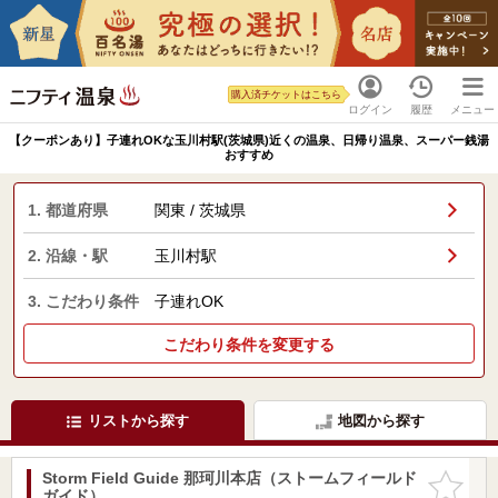
購入済チケットはこちら
ログイン
履歴
メニュー
【クーポンあり】子連れOKな玉川村駅(茨城県)近くの温泉、日帰り温泉、スーパー銭湯
おすすめ
1. 都道府県
関東 / 茨城県
2. 沿線・駅
玉川村駅
3. こだわり条件
子連れOK
こだわり条件を変更する
リストから探す
地図から探す
Storm Field Guide 那珂川本店（ストームフィールド
お気に入
ガイド）
りに追加