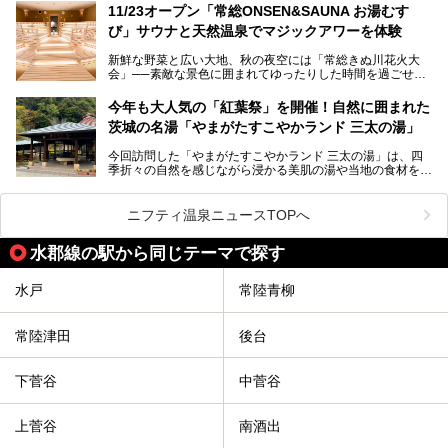
に日立や大洗、鹿島など数々の漁港が並ぶ東部の太平洋岸
11/23オープン「常総ONSEN&SAUNA お湯むす
と、同じ県内でもさまざまな景色を見られるのが魅力です。
び」サウナと天然温泉でマジックアワーを体験
そんな茨城県では、温泉もエリアごとに成分が多種多様なの
新鮮な野菜と広い大地、秋の夜空には「常総きぬ川花火大
が特徴的。なかでもおすすめのスーパー銭湯をご紹介しま
会」──素敵な景色に囲まれてゆったりした時間を過ごせる
す。
茨城県常総市に、2024年11月23日（土）、魅力たっぷりの
温浴施設「常総ONSEN&SAUNA お湯むすび」がオープンし
今年も大人気の「紅葉祭」を開催！自然に囲まれた
ます。
茨城の名湯「やまがたすこやかランド 三太の湯」
「道の駅 常総」「TSUTAYA BOOKSTORE」と並ぶ巨大な商
今回訪問した「やまがたすこやかランド 三太の湯」は、四
業施設の一角に構えられた店内では、関東最大級となる合計
季折々の自然を感じながら浸かる美肌の湯や当地の食材を使
10室のサウナと自家源泉温泉、高濃度炭酸泉を満喫でき、
ったグルメが魅力の日帰り温泉。
夕暮れ時には涙のでるような「マジックアワー」に出会える
というウワサ。気になる全貌をレポートします！
紅葉シーズンを迎えた11月は、より多くの人に絶景入浴を
ニフティ温泉ニュースTOPへ
楽しんでもらえるよう、「紅葉祭」をはじめ、さまざまなサ
ービスやイベントが実施されます。
水郡線の駅から同じテーマで探す
※2024年の紅葉祭は終了いたしました。
水戸
常陸青柳
常陸津田
後台
下菅谷
中菅谷
上菅谷
南酒出