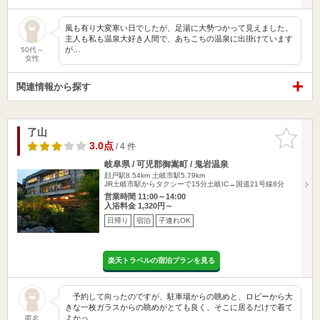
風も有り大変寒い日でしたが、足湯に大勢つかって見えました。
主人も私も温泉大好き人間で、あちこちの温泉に出掛けています
が…
50代～
女性
関連情報から探す
了山
お気に入
りに追加
3.0点
/ 4 件
岐阜県 / 可児郡御嵩町 / 鬼岩温泉
顔戸駅8.54km
土岐市駅5.79km
JR土岐市駅からタクシーで15分土岐IC→国道21号線8分
営業時間 11:00～14:00
入浴料金 1,320円～
日帰り
宿泊
子連れOK
楽天トラベルの宿泊プランを見る
予約して向ったのですが、駐車場からの眺めと、ロビーから大
きな一枚ガラスからの眺めがとても良く、そこに居るだけで着て
よかっ…
匿名