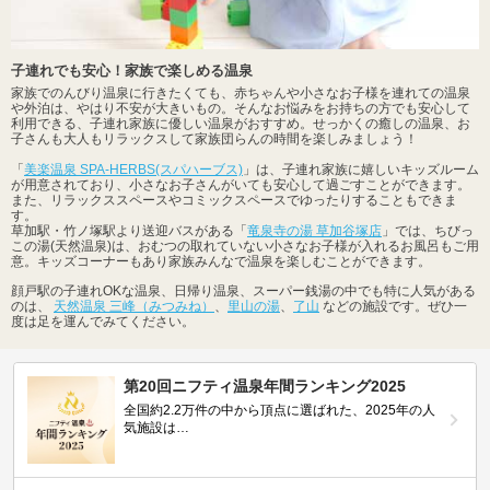
子連れでも安心！家族で楽しめる温泉
家族でのんびり温泉に行きたくても、赤ちゃんや小さなお子様を連れての温泉
や外泊は、やはり不安が大きいもの。そんなお悩みをお持ちの方でも安心して
利用できる、子連れ家族に優しい温泉がおすすめ。せっかくの癒しの温泉、お
子さんも大人もリラックスして家族団らんの時間を楽しみましょう！
「
美楽温泉 SPA-HERBS(スパハーブス)
」は、子連れ家族に嬉しいキッズルーム
が用意されており、小さなお子さんがいても安心して過ごすことができます。
また、リラックススペースやコミックスペースでゆったりすることもできま
す。
草加駅・竹ノ塚駅より送迎バスがある「
竜泉寺の湯 草加谷塚店
」では、ちびっ
この湯(天然温泉)は、おむつの取れていない小さなお子様が入れるお風呂もご用
意。キッズコーナーもあり家族みんなで温泉を楽しむことができます。
顔戸駅の子連れOKな温泉、日帰り温泉、スーパー銭湯の中でも特に人気がある
のは、
天然温泉 三峰（みつみね）
、
里山の湯
、
了山
などの施設です。ぜひ一
度は足を運んでみてください。
第20回ニフティ温泉年間ランキング2025
全国約2.2万件の中から頂点に選ばれた、2025年の人
気施設は…