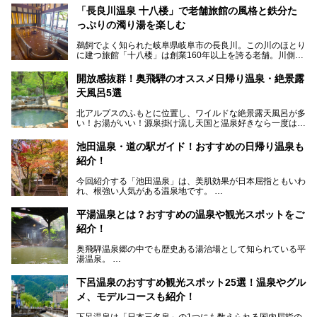
「長良川温泉 十八楼」で老舗旅館の風格と鉄分た
っぷりの濁り湯を楽しむ
鵜飼でよく知られた岐阜県岐阜市の長良川。この川のほとり
に建つ旅館「十八楼」は創業160年以上を誇る老舗。川側の
客室からは長良川を一望、温泉はインパクトのある赤褐色の
濁り湯で、地産地消にこだわった食事も定評があります。
開放感抜群！奥飛騨のオススメ日帰り温泉・絶景露
天風呂5選
そして大浴場は日帰り入浴もできるんですよ。泊まりでも日
帰りでも楽しめる「十八楼」を、周辺の川原町の町並みや、
北アルプスのふもとに位置し、ワイルドな絶景露天風呂が多
岐阜の手仕事に触れる旅とともに楽しんでみてはいかがでし
い！お湯がいい！源泉掛け流し天国と温泉好きなら一度は行
ょう！
きたいと思う岐阜県の奥飛騨温泉郷。
───
池田温泉・道の駅ガイド！おすすめの日帰り温泉も
「平湯温泉」「福地温泉」「新平湯温泉」「栃尾温泉」「新
提供元：岐阜県【PR】
紹介！
穂高温泉」と5つの温泉地を総称して奥飛騨温泉郷と呼びま
この記事は岐阜県のPR記事です。
すが、この中でも気軽に日帰りで楽しめる開放感抜群の露天
今回紹介する「池田温泉」は、美肌効果が日本屈指ともいわ
風呂を5ヶ所ご紹介したいと思います。いずれも素晴らしい
れ、根強い人気がある温泉地です。
温泉ですよ！
岐阜県にあり、名古屋からは日帰りで、東京や大阪からなら
温泉旅として利用することができます。
平湯温泉とは？おすすめの温泉や観光スポットをご
紹介！
池田温泉には道の駅があるなど、温泉、観光、買い物と、さ
まざまな楽しみ方が可能です。
奥飛騨温泉郷の中でも歴史ある湯治場として知られている平
そんな池田温泉の魅力を詳しく紹介していきます！
湯温泉。
岐阜県と長野県を結ぶ安房トンネルの開通以来、東京方面か
らの利用客も増え、ますます賑わいを見せています。そこで
下呂温泉のおすすめ観光スポット25選！温泉やグル
今回は、平湯温泉の観光スポットとおすすめの温泉施設を紹
メ、モデルコースも紹介！
介します。気になる温泉をぜひチェックしてみてください。
下呂温泉は「日本三名泉」の1つにも数えられる国内屈指の