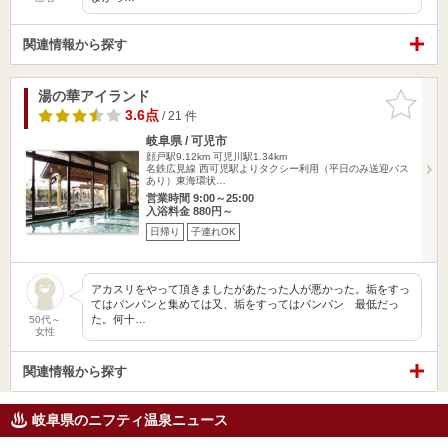
関連情報から探す
湯の華アイランド
お気に入
りに追加
3.6点
/ 21 件
岐阜県 / 可児市
顔戸駅9.12km
可児川駅1.34km
名鉄広見線 西可児駅よりタクシー利用（平日のみ送迎バス
あり）東海環状…
営業時間 9:00～25:00
入浴料金 880円～
日帰り
子連れOK
アカスリをやって頂きましたがあたった人が悪かった。垢をすっ
てはパンパンと集めては又、垢をすってはパンパン 最低だっ
た。何十…
50代～
女性
関連情報から探す
岐阜県のニフティ温泉ニュース