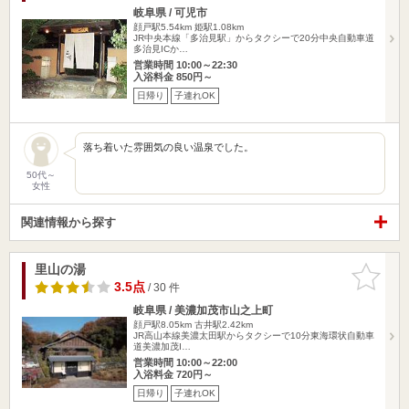
岐阜県 / 可児市
顔戸駅5.54km
姫駅1.08km
JR中央本線「多治見駅」からタクシーで20分中央自動車道
多治見ICか…
営業時間 10:00～22:30
入浴料金 850円～
日帰り
子連れOK
落ち着いた雰囲気の良い温泉でした。
50代～
女性
関連情報から探す
里山の湯
お気に入
りに追加
3.5点
/ 30 件
岐阜県 / 美濃加茂市山之上町
顔戸駅8.05km
古井駅2.42km
JR高山本線美濃太田駅からタクシーで10分東海環状自動車
道美濃加茂I…
営業時間 10:00～22:00
入浴料金 720円～
日帰り
子連れOK