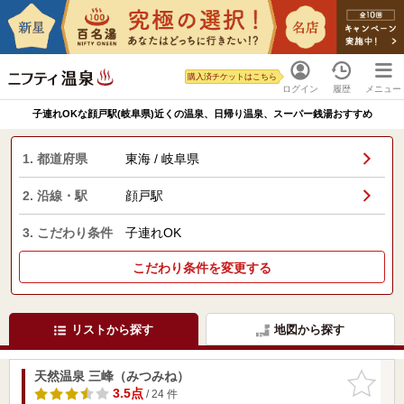
購入済チケットはこちら
ログイン
履歴
メニュー
子連れOKな顔戸駅(岐阜県)近くの温泉、日帰り温泉、スーパー銭湯おすすめ
1. 都道府県
東海 / 岐阜県
2. 沿線・駅
顔戸駅
3. こだわり条件
子連れOK
こだわり条件を変更する
リストから探す
地図から探す
天然温泉 三峰（みつみね）
お気に入
りに追加
3.5点
/ 24 件