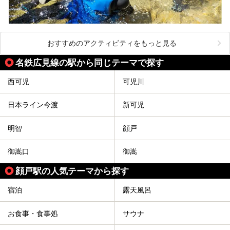
おすすめのアクティビティをもっと見る
名鉄広見線の駅から同じテーマで探す
西可児
可児川
日本ライン今渡
新可児
明智
顔戸
御嵩口
御嵩
顔戸駅の人気テーマから探す
宿泊
露天風呂
お食事・食事処
サウナ