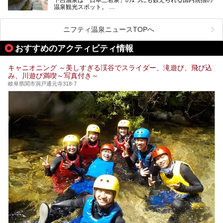
温泉観光スポット。
訪れる際には美肌で知られるお湯とあわせて、当地ならでは
のグルメを楽しんだり、周辺にある名所にも足を伸ばしたり
したいもの。
ニフティ温泉ニュースTOPへ
本記事では、下呂温泉エリアにあるおすすめの観光スポット
おすすめのアクティビティ情報
をご紹介するとともに散策する際のモデルコースもご提案。
下呂温泉観光をたっぷりとガイドします！
キャニオニング ～美しすぎる渓谷でスライダー、滝遊び、飛び込
み、川遊び満喫～写真付き～
岐阜県関市洞戸通元寺318-7