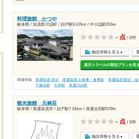
料理旅館 かつや
岐阜県 / 加茂郡川辺町 /
顔戸駅6.67km
/
中川辺駅255m
- 点
/ 0件
施設情報を見る
楽天トラベルの宿泊プランを見
関連情報
美濃加茂 宿泊
美濃加茂 お食事・食事処
美濃加茂 駅近（徒
下麻生駅
古井駅
美濃川合駅
観光旅館 元禄荘
岐阜県 / 美濃加茂市 /
顔戸駅7.91km
/
美濃太田駅579m
- 点
/ 0件
施設情報を見る