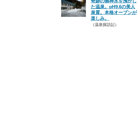
奇跡の御神水を沸かし
た温泉。pH9.6の美人
泉質。本格オープンが
楽しみ。
（温泉探訪記）