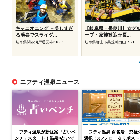
キャニオニング ～美しすぎ
【岐阜県・長良川】☆グ
る渓谷でスライダ...
ープ・家族歓迎☆長...
岐阜県関市洞戸通元寺318-7
岐阜県群上市美並町白山1571-1
ニフティ温泉ニュース
ニフティ温泉が新提案「占いベ
ニフティ温泉|百名湯・究極
ンチ」スタート！温泉×占いで
選択！Xフォロー＆リポスト