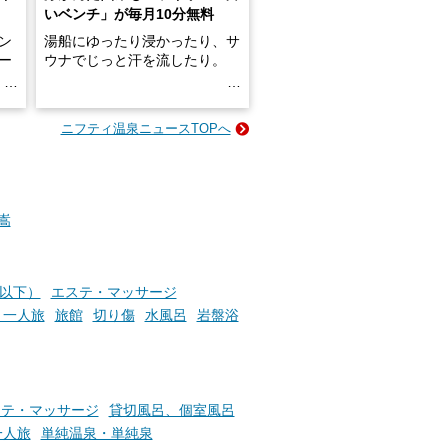
いベンチ」が毎月10分無料
ン
湯船にゆったり浸かったり、サ
ロー
ウナでじっと汗を流したり。
る
名
e-
ニフティ温泉ニュースTOPへ
い
そんな「一人でぼんやり過ごす
時間」、ふだん後回しにしてい
た「これからのこと」や「ちょ
っとした悩み」が、頭に浮かん
でくることはありませんか？
嵩
お風呂でリラックスしているか
円以下）
エステ・マッサージ
らこそ向き合える、大切な自分
・一人旅
旅館
切り傷
水風呂
岩盤浴
の本音。
そんな心のつぶやきを、湯あが
りの温まった心のまま相談でき
たら素敵ですよね。
ステ・マッサージ
貸切風呂、個室風呂
一人旅
単純温泉・単純泉