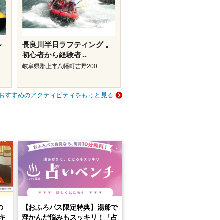
ル
長良川半日ラフティング 。
初心者から経験者...
岐阜県郡上市八幡町吉野200
おすすめのアクティビティをもっと見る
の
【おふろパス限定特典】湯船で
キ
浮かんだ悩みもスッキリ！「占