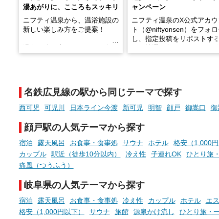
湯あがりに、こころもスッキリ
ャンペーン
ニフティ温泉から、温浴施設の
ニフティ温泉のX公式アカウ
新しい楽しみ方をご提案！
ト（@niftyonsen）をフォ
し、指定投稿をリポストす
温泉で体を癒したあとに、占い
と、抽選で各回26（ふろ）
でこころもスッキリ──そんな
様（合計260名様）に選べる
新体験が楽しめる「占いベン
GIFT500円分をプレゼント
チ」を展開中♨
たします。
名鉄広見線の駅から同じテーマで探す
手相やタロットなど気軽に楽し
める占いで、“ととのう”おふろ
西可児
可児川
日本ライン今渡
新可児
明智
顔戸
御嵩口
御
時間を、もっと特別に。
顔戸駅の人気テーマから探す
宿泊
露天風呂
お食事・食事処
サウナ
ホテル
格安（1,000
カップル
駅近（徒歩10分以内）
冷え性
子連れOK
ひとり旅
痛風（つうふう）
岐阜県の人気テーマから探す
宿泊
露天風呂
お食事・食事処
冷え性
カップル
ホテル
エ
格安（1,000円以下）
サウナ
旅館
源泉かけ流し
ひとり旅・