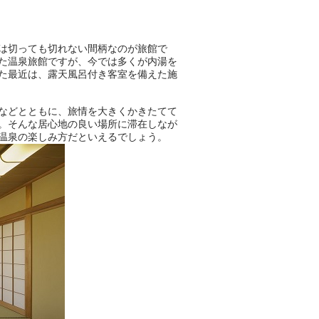
ニフティ温泉の「占いベンチ」
は、そんなあなたの心のつぶや
は切っても切れない間柄なのが旅館で
きをプロの占い師に相談するこ
た温泉旅館ですが、今では多くが内湯を
とができるサービスです。
た最近は、露天風呂付き客室を備えた施
などとともに、旅情を大きくかきたてて
おふろパス会員様なら、この特
。そんな居心地の良い場所に滞在しなが
別なひとときを「毎月10分無
温泉の楽しみ方だといえるでしょう。
料」でご利用いただけます。
お湯で体がほぐれたら、次は占
い師さんとお話しして、心もほ
ぐしてみませんか？