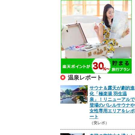
温泉レポート
サウナ＆露天が劇的進
化「極楽湯 羽生温
泉」！リニューアルで
登場のバレルサウナや
女性専用エリアをレポ
ート
（突レポ）