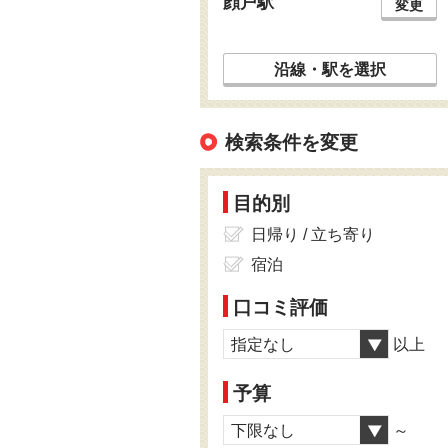
顔戸駅
変更
沿線・駅を選択
検索条件を変更
目的別
日帰り / 立ち寄り
宿泊
口コミ評価
指定なし
以上
予算
下限なし
～