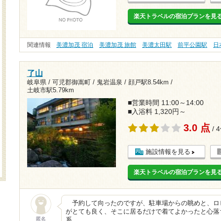
楽天トラベルの宿泊プランを見
関連情報
美濃加茂 宿泊
美濃加茂 旅館
美濃太田駅
前平公園駅
日
了山
岐阜県 / 可児郡御嵩町 / 鬼岩温泉 /
顔戸駅8.54km
/
土岐市駅5.79km
■営業時間 11:00～14:00
■入浴料 1,320円～
3.0 点
/ 
施設情報を見る
楽天トラベルの宿泊プランを見
予約して向ったのですが、駐車場からの眺めと、ロ
がとても良く、そこに居るだけで着てよかったと心落
匿名
系…