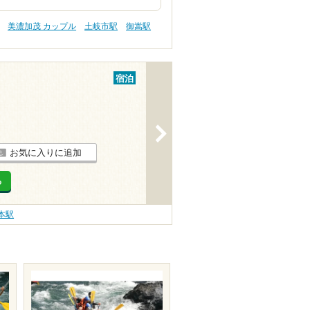
美濃加茂 カップル
土岐市駅
御嵩駅
宿泊
>
お気に入りに追加
る
本駅