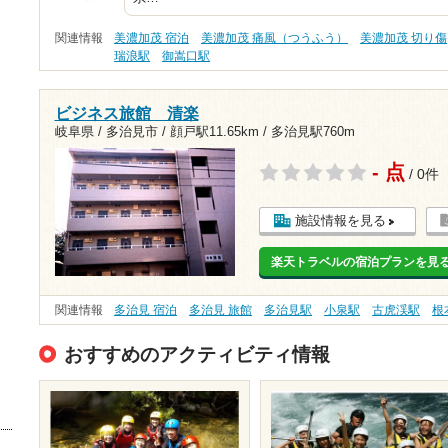
関連情報
美濃加茂 宿泊
美濃加茂 痛風（つうふう）
美濃加茂 切り傷
瑞浪駅
御嵩口駅
ビジネス旅館 清楽
岐阜県 / 多治見市 /
顔戸駅11.65km
/
多治見駅760m
- 点
/ 0件
施設情報を見る
楽天トラベルの宿泊プランを見
関連情報
多治見 宿泊
多治見 旅館
多治見駅
小泉駅
古虎渓駅
根
おすすめのアクティビティ情報