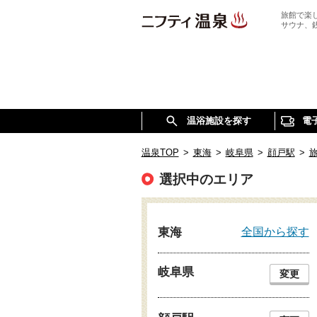
旅館で楽
サウナ、
温浴施設を探す
電
温泉TOP
>
東海
>
岐阜県
>
顔戸駅
>
選択中のエリア
全国から探す
東海
岐阜県
変更