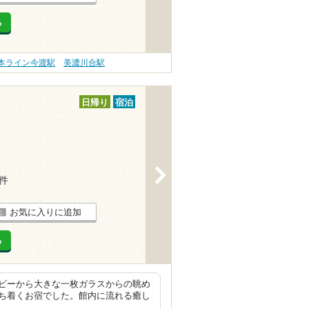
る
本ライン今渡駅
美濃川合駅
日帰り
宿泊
>
4件
お気に入りに追加
る
ビーから大きな一枚ガラスからの眺め
ち着くお宿でした。館内に流れる癒し