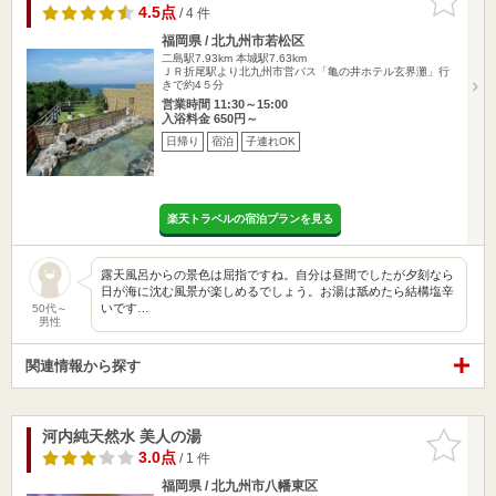
りに追加
4.5点
/ 4 件
福岡県 / 北九州市若松区
二島駅7.93km
本城駅7.63km
ＪＲ折尾駅より北九州市営バス「亀の井ホテル玄界灘」行
きで約4５分
営業時間 11:30～15:00
入浴料金 650円～
日帰り
宿泊
子連れOK
楽天トラベルの宿泊プランを見る
露天風呂からの景色は屈指ですね。自分は昼間でしたが夕刻なら
日が海に沈む風景が楽しめるでしょう。お湯は舐めたら結構塩辛
いです…
50代～
男性
関連情報から探す
河内純天然水 美人の湯
お気に入
りに追加
3.0点
/ 1 件
福岡県 / 北九州市八幡東区