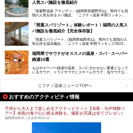
人気スパ施設を徹底紹介
れるリゾート気分満点のスーパー銭湯から、繁華街近くのレ
トロな銭湯、泉質自慢の天然温泉まで、福岡市で行ってみた
「筑紫野温泉 アマンディ」(福岡県筑紫野市)は、県内でも屈
いスーパー銭湯を一挙ご紹介します。
指の人気を誇るスパ施設。「ニフティ温泉 年間ランキング2
022」では、福岡県岩盤浴部門第１位を獲得。いつも多くの
入浴客で賑わっています。
「照葉スパリゾート」体験レポート！福岡の人気ス
パ施設を徹底紹介【完全保存版】
そこで今回は、ニフティ温泉ライターである筆者が現地訪
問。週替わりで男女入替制の温泉・サウナや岩盤浴・VIPル
「照葉スパリゾート」(福岡県福岡市)は、県内でも屈指の人
ーム・併設するレストランを体験し、それらの全貌を徹底紹
気を誇る温浴施設。「ニフティ温泉 年間ランキング2023」
介します！
では福岡県総合第３位を獲得し、平日・土日を問わず多くの
常連客で賑わっています。
福岡県でサウナがオススメの温泉・スパ・スーパー
銭湯10選
そこで今回は、ニフティ温泉ライターである筆者が現地体
験。超人気の岩盤房(岩盤浴)をはじめ、スパ＆サウナ・アミ
もはやスーパー銭湯や温泉、スパに欠かせない要素となって
ューズメント・宿泊施設・グルメ・その他施設まで、多彩な
いるサウナ。ドライサウナにスチームサウナ、塩サウナな
る全貌と魅力を徹底紹介します！
ど、いくつか異なるタイプが楽しめたり、水風呂や外気浴ス
ペース、ロウリュウなど、心ゆくまで楽しむためのサービス
が充実した施設も多くみられます。
ニフティ温泉ニュースTOPへ
今回はそんなサウナにこだわった、福岡県内のオススメ温
泉・銭湯・スパを10件紹介したいと思います！
おすすめのアクティビティ情報
子供から大人まで楽しめるアクティビティ☆【糸島・SUP体験ツ
アー】糸島の海で心に残る体験を。撮影お写真は全てプレゼン♪
福岡県糸島市二丈吉井3515-10