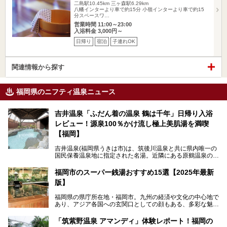
二島駅10.45km
三ヶ森駅6.29km
八幡インターより車で約15分 小嶺インターより車で約15
分スペースワ…
営業時間 11:00～23:00
入浴料金 3,000円～
日帰り
宿泊
子連れOK
関連情報から探す
福岡県のニフティ温泉ニュース
吉井温泉「ふだん着の温泉 鶴は千年」日帰り入浴
レビュー！源泉100％かけ流し極上美肌湯を満喫
【福岡】
吉井温泉(福岡県うきは市)は、筑後川温泉と共に県内唯一の
国民保養温泉地に指定された名湯。近隣にある原鶴温泉の観
光地風情と異なり、長閑な田園地帯に佇む小さな温泉地で
す。
福岡市のスーパー銭湯おすすめ15選【2025年最新
版】
「ふだん着の温泉 鶴は千年」は、吉井温泉にある日帰り入
浴施設。源泉100％かけ流しの極上美肌湯を楽しめ、近隣の
福岡県の県庁所在地・福岡市。九州の経済や文化の中心地で
住民や温泉ファンに愛され続けています。今回は筆者自ら日
あり、アジア各国への玄関口としての顔もある、多彩な魅力
帰り入浴し、自慢の温泉を中心に詳細レビューします！
をもつ大都市です。
「筑紫野温泉 アマンディ」体験レポート！福岡の
そんな福岡市は、スーパー銭湯も多種多彩。玄界灘を眺めら