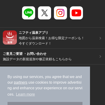
ニフティ温泉アプリ
地図から温泉検索！お得な限定クーポンも！
今すぐダウンロード！
ご意見ご要望 ・お問い合わせ
施設データの新規追加や修正依頼もこちらから
スマートフォン
/
PC
加盟店募集（資料請求）
広告出稿のご案内
By using our services, you agree that we and
our
partners
use cookies to improve advertisi
利用規約
ライフスタイルMEMBERS+規約
ng and enhance your experience on our servi
特定商取引法に基づく表記
ヘルプ
採用情報
ces.
Learn more
運営会社
個人情報保護ポリシー
©NIFTY Lifestyle Co., Ltd.