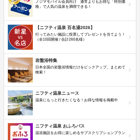
ノジマモバイル会員向け 通常よりもお得な「特別価
格」で人気の温泉を満喫できる！
【ニフティ温泉 百名湯2026】
行ってみたい施設に投票してプレゼントを当てよう！
（全10回開催 / 合計260名様）
岩盤浴特集
日本全国の岩盤浴情報だけをピックアップ。まとめて
検索！
ニフティ温泉ニュース
温泉にもっと行きたくなる！お得な情報を掲載中
ニフティ温泉 おふろパス
温浴施設をお得に楽しめるサブスクリプションプラン