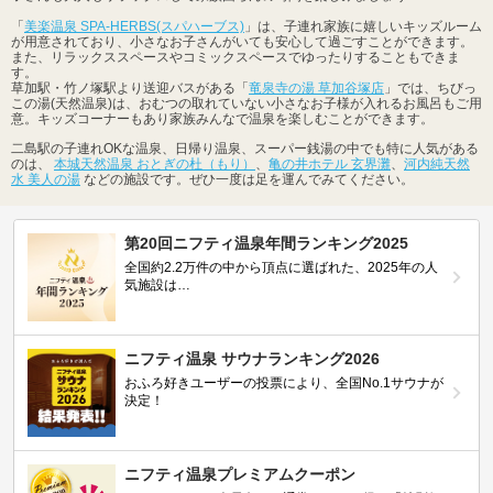
「
美楽温泉 SPA-HERBS(スパハーブス)
」は、子連れ家族に嬉しいキッズルーム
が用意されており、小さなお子さんがいても安心して過ごすことができます。
また、リラックススペースやコミックスペースでゆったりすることもできま
す。
草加駅・竹ノ塚駅より送迎バスがある「
竜泉寺の湯 草加谷塚店
」では、ちびっ
この湯(天然温泉)は、おむつの取れていない小さなお子様が入れるお風呂もご用
意。キッズコーナーもあり家族みんなで温泉を楽しむことができます。
二島駅の子連れOKな温泉、日帰り温泉、スーパー銭湯の中でも特に人気がある
のは、
本城天然温泉 おとぎの杜（もり）
、
亀の井ホテル 玄界灘
、
河内純天然
水 美人の湯
などの施設です。ぜひ一度は足を運んでみてください。
第20回ニフティ温泉年間ランキング2025
全国約2.2万件の中から頂点に選ばれた、2025年の人
気施設は…
ニフティ温泉 サウナランキング2026
おふろ好きユーザーの投票により、全国No.1サウナが
決定！
ニフティ温泉プレミアムクーポン