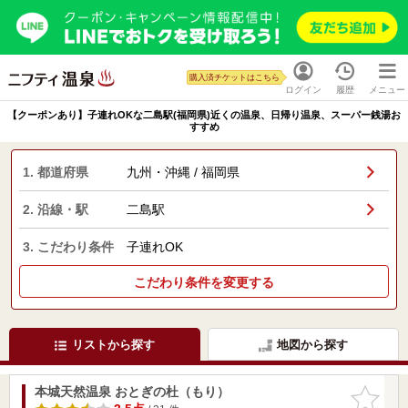
購入済チケットはこちら
ログイン
履歴
メニュー
【クーポンあり】子連れOKな二島駅(福岡県)近くの温泉、日帰り温泉、スーパー銭湯お
すすめ
1. 都道府県
九州・沖縄 / 福岡県
2. 沿線・駅
二島駅
3. こだわり条件
子連れOK
こだわり条件を変更する
リストから探す
地図から探す
本城天然温泉 おとぎの杜（もり）
お気に入
りに追加