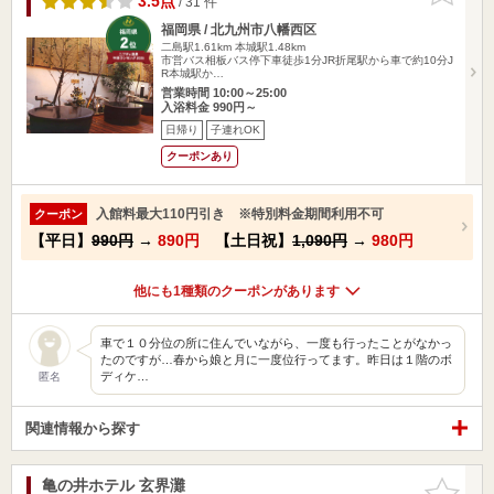
3.5点
/ 31 件
福岡県 / 北九州市八幡西区
二島駅1.61km
本城駅1.48km
市営バス相板バス停下車徒歩1分JR折尾駅から車で約10分J
R本城駅か…
営業時間 10:00～25:00
入浴料金 990円～
日帰り
子連れOK
クーポンあり
入館料最大110円引き ※特別料金期間利用不可
クーポン
【平日】
990円
→
890円
【土日祝】
1,090円
→
980円
他にも1種類のクーポンがあります
車で１０分位の所に住んでいながら、一度も行ったことがなかっ
たのですが…春から娘と月に一度位行ってます。昨日は１階のボ
ディケ…
匿名
関連情報から探す
亀の井ホテル 玄界灘
お気に入