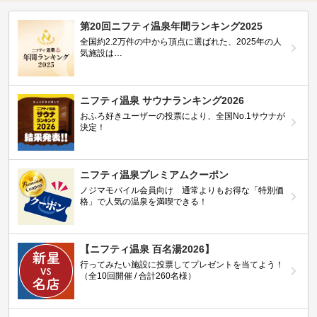
第20回ニフティ温泉年間ランキング2025
全国約2.2万件の中から頂点に選ばれた、2025年の人
気施設は…
ニフティ温泉 サウナランキング2026
おふろ好きユーザーの投票により、全国No.1サウナが
決定！
ニフティ温泉プレミアムクーポン
ノジマモバイル会員向け 通常よりもお得な「特別価
格」で人気の温泉を満喫できる！
【ニフティ温泉 百名湯2026】
行ってみたい施設に投票してプレゼントを当てよう！
（全10回開催 / 合計260名様）