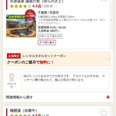
市原温泉 湯楽の里（ゆらのさと）
4.3点
/ 158 件
千葉県 / 市原市
八幡宿駅2.29km
浜野駅1.26km
ＪＲ内房線浜野駅より東口ロータリーから小湊バス「ロン
グウッドステーシ…
営業時間 9:00～25:00
入浴料金 980円～
日帰り
子連れOK
クーポンあり
レンタルタオルセットクーポン
会員限定
クーポンのご提示で
無料に！
塩がたっぷりあるサウナが好きです。 アカスリもおすすめ。 マ
ッサージ機で癒されて、極上の気分で帰ります。
30代 女
性
関連情報から探す
梅開湯（休業中）
お気に入
りに追加
4.5点
/ 2 件