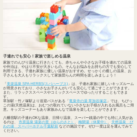
子連れでも安心！家族で楽しめる温泉
家族でのんびり温泉に行きたくても、赤ちゃんや小さなお子様を連れての温泉
や外泊は、やはり不安が大きいもの。そんなお悩みをお持ちの方でも安心して
利用できる、子連れ家族に優しい温泉がおすすめ。せっかくの癒しの温泉、お
子さんも大人もリラックスして家族団らんの時間を楽しみましょう！
「
美楽温泉 SPA-HERBS(スパハーブス)
」は、子連れ家族に嬉しいキッズルーム
が用意されており、小さなお子さんがいても安心して過ごすことができます。
また、リラックススペースやコミックスペースでゆったりすることもできま
す。
草加駅・竹ノ塚駅より送迎バスがある「
竜泉寺の湯 草加谷塚店
」では、ちびっ
この湯(天然温泉)は、おむつの取れていない小さなお子様が入れるお風呂もご用
意。キッズコーナーもあり家族みんなで温泉を楽しむことができます。
八幡宿駅の子連れOKな温泉、日帰り温泉、スーパー銭湯の中でも特に人気があ
るのは、
市原温泉 湯楽の里（ゆらのさと）
、
梅開湯（休業中）
、
天然温泉 び
わの湯 スーパーホテル千葉駅前
などの施設です。ぜひ一度は足を運んでみて
ください。