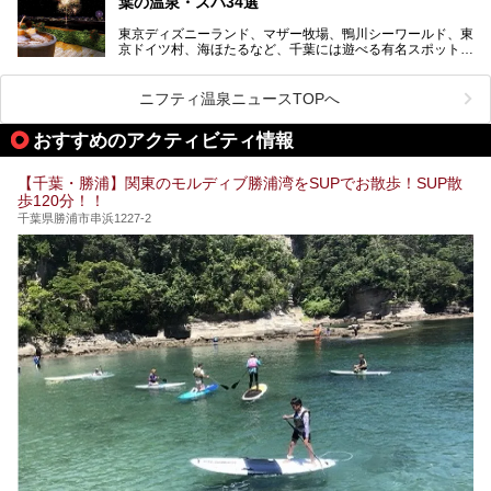
葉の温泉・スパ34選
で、年代を問わずたっぷり楽しめます。
東京ディズニーランド、マザー牧場、鴨川シーワールド、東
今回は人気のこの施設の中でも、特におススメしたい3つの
京ドイツ村、海ほたるなど、千葉には遊べる有名スポットが
ポイントについて厳選してお届けします。読めばきっと、行
たくさん。そんな千葉県は温泉・スパもすごいんです！千葉
きたくなること間違いなし！
県で生まれ、千葉県で育ち、つい最近まで千葉在住だった私
がお勧めする、一度は入るべき千葉の温泉・スパ34選をま
ニフティ温泉ニュースTOPへ
とめました。
おすすめのアクティビティ情報
【千葉・勝浦】関東のモルディブ勝浦湾をSUPでお散歩！SUP散
歩120分！！
千葉県勝浦市串浜1227-2