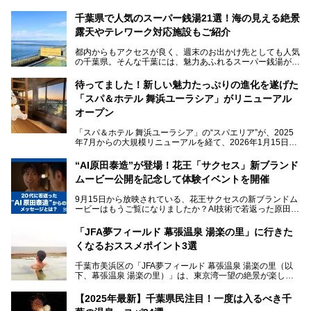
千葉県で人気のスーパー銭湯21選！海の見える絶景
露天やテレワーク対応施設もご紹介
都内からもアクセスが良く、週末のお出かけ先としても人気
の千葉県。そんな千葉には、魅力あふれるスーパー銭湯がた
くさんあります。
待ってました！新しい魅力たっぷりの進化を遂げた
「サウナでしっかりととのいたい」「海が見える絶景で非日
「スパ＆ホテル 舞浜ユーラシア」がリニューアル
常を味わいたい」「子連れでも気兼ねなく1日過ごした
い」。
オープン
そんな多様なニーズに応える施設が揃っているため、その日
「スパ＆ホテル 舞浜ユーラシア」の“スパエリア”が、2025
の目的に合った施設がきっと見つかるはずです。
年7月からの大規模リニューアルを経て、2026年1月15日
（木）に再オープン！
さらに最近では、24時間営業で深夜まで滞在できる施設
“AI原田泰造”が登場！花王「サクセス」新ブランド
や、テレワーク・コワーキングスペースを備えた仕事もでき
新設エリアや生まれ変わった浴場・サウナの魅力を、人気キ
るスパも増えており、ただの入浴施設にとどまらない進化を
ムービー公開を記念して体験イベントを開催
ャラクター「ユーラシわん」と一緒にご紹介します。必見の
遂げています。
マル秘情報がたっぷり。ぜひチェックしてみてください！
9月15日から放映されている、花王サクセスの新ブランドム
───
本記事では、人気スーパー銭湯から絶景施設、コワーキング
ービーはもうご覧になりましたか？AI技術で若返った原田泰
提供元：SPA＆HOTEL舞浜ユーラシア【PR】
スペースや休憩スペースが充実した施設、子連れファミリー
造さんが登場して、“前を向くチカラに”というメッセージを
この記事はSPA＆HOTEL舞浜ユーラシアのPRレポート記事
向けの施設など、目的に合わせたおすすめの施設を紹介しま
伝えるムービーです。公開を記念して、スパメッツァおおた
です。
「JFA夢フィールド 幕張温泉 湯楽の里」に行きた
す。
か竜泉寺の湯にて体験イベントを開催。花王サクセスの製品
くなるおススメポイント3選
が無料で試せるチャンスです！
千葉県でスーパー銭湯選びに困った際は、ぜひ参考にしてく
───
ださい。
千葉市美浜区の「JFA夢フィールド 幕張温泉 湯楽の里（以
提供元：花王株式会社【PR】
下、幕張温泉 湯楽の里）」は、東京湾一望の絶景が楽しめ
この記事は花王株式会社商品のPRレポート記事です。
る日帰り温泉です。
設備も天然温泉の露天風呂、サウナ、岩盤浴のほか、高濃度
【2025年最新】千葉県民注目！一度は入るべき千
炭酸泉、海の見えるお休み処や食事処、展望抜群の屋上ま