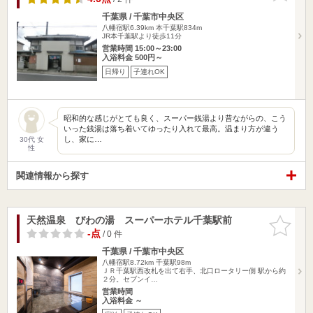
千葉県 / 千葉市中央区
八幡宿駅6.39km
本千葉駅834m
JR本千葉駅より徒歩11分
営業時間 15:00～23:00
入浴料金 500円～
日帰り
子連れOK
昭和的な感じがとても良く、スーパー銭湯より昔ながらの、こう
いった銭湯は落ち着いてゆったり入れて最高。温まり方が違う
し、家に…
30代 女
性
関連情報から探す
天然温泉 びわの湯 スーパーホテル千葉駅前
お気に入
りに追加
-点
/ 0 件
千葉県 / 千葉市中央区
八幡宿駅8.72km
千葉駅98m
ＪＲ千葉駅西改札を出て右手、北口ロータリー側 駅から約
２分。セブンイ…
営業時間
入浴料金 ～