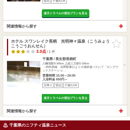
宿泊
子連れOK
楽天トラベルの宿泊プランを見る
関連情報から探す
ホテル スワンレイク長柄 光明神々温泉（こうみょう
お気に入
こうごうおんせん）
りに追加
3.0点
/ 1 件
千葉県 / 長生郡長柄町
八幡宿駅9.88km
上総三又駅6.08km
・JR内房線 浜野駅東口より小湊鉄道バスにて「ロングウ
ッドステーショ…
営業時間 15:00～20:00
入浴料金 650円～
日帰り
宿泊
子連れOK
楽天トラベルの宿泊プランを見る
関連情報から探す
千葉県のニフティ温泉ニュース