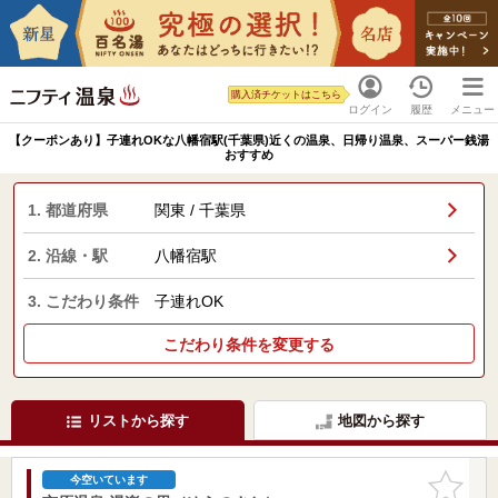
購入済チケットはこちら
ログイン
履歴
メニュー
【クーポンあり】子連れOKな八幡宿駅(千葉県)近くの温泉、日帰り温泉、スーパー銭湯
おすすめ
1. 都道府県
関東 / 千葉県
2. 沿線・駅
八幡宿駅
3. こだわり条件
子連れOK
こだわり条件を変更する
リストから探す
地図から探す
お気に入
今空いています
りに追加