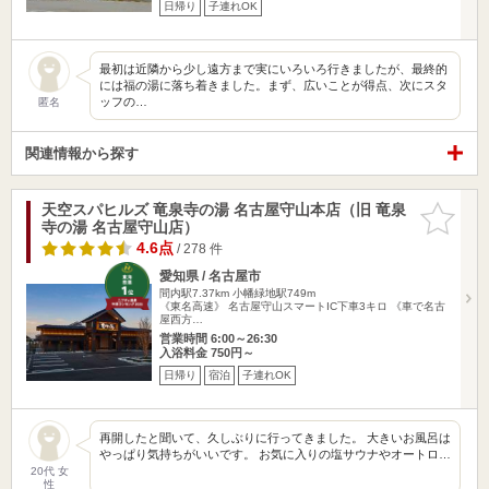
日帰り
子連れOK
最初は近隣から少し遠方まで実にいろいろ行きましたが、最終的
には福の湯に落ち着きました。まず、広いことが得点、次にスタ
ッフの…
匿名
関連情報から探す
天空スパヒルズ 竜泉寺の湯 名古屋守山本店（旧 竜泉
お気に入
寺の湯 名古屋守山店）
りに追加
4.6点
/ 278 件
愛知県 / 名古屋市
間内駅7.37km
小幡緑地駅749m
《東名高速》 名古屋守山スマートIC下車3キロ 《車で名古
屋西方…
営業時間 6:00～26:30
入浴料金 750円～
日帰り
宿泊
子連れOK
再開したと聞いて、久しぶりに行ってきました。 大きいお風呂は
やっぱり気持ちがいいです。 お気に入りの塩サウナやオートロ…
20代 女
性