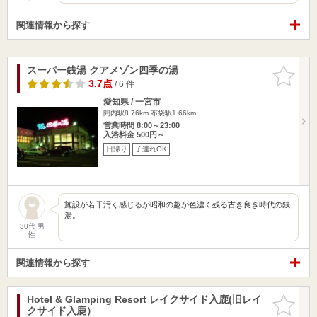
関連情報から探す
スーパー銭湯 クアメゾン四季の湯
お気に入
りに追加
3.7点
/ 6 件
愛知県 / 一宮市
間内駅8.76km
布袋駅1.66km
営業時間 8:00～23:00
入浴料金 500円～
日帰り
子連れOK
施設が若干汚く感じるが昭和の趣が色濃く残る古き良き時代の銭
湯。
30代 男
性
関連情報から探す
Hotel & Glamping Resort レイクサイド入鹿(旧レイ
お気に入
クサイド入鹿）
りに追加