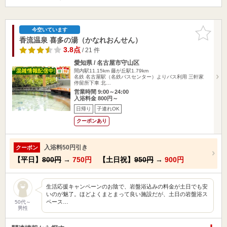
お気に入
今空いています
りに追加
香流温泉 喜多の湯（かなれおんせん）
3.8点
/ 21 件
愛知県 / 名古屋市守山区
間内駅11.15km
藤が丘駅1.79km
名鉄 名古屋駅（名鉄バスセンター）よりバス利用 三軒家
停留所下車 北…
営業時間 9:00～24:00
入浴料金 800円～
日帰り
子連れOK
クーポンあり
入浴料50円引き
クーポン
【平日】
800円
→
750円
【土日祝】
950円
→
900円
生活応援キャンペーンのお陰で、岩盤浴込みの料金が土日でも安
いのが魅了。ほどよくまとまって良い施設だが、土日の岩盤浴ス
ペース…
50代～
男性