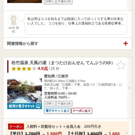
日帰り
子連れOK
私は実はココを知るまでは銭湯に入ってゆっくりする事が出来な
い人でした。 ココを知り、仕事上介護福祉士である医療従事者…
40代 男
性
関連情報から探す
松竹温泉 天風の湯（まつたけおんせん てんぷうのゆ）
お気に入
りに追加
4.0点
/ 25 件
愛知県 / 江南市
間内駅10.36km
江南駅1.57km
名鉄犬山線「江南駅」下車、名鉄バス「江南団地行き」に
て「緑ヶ丘」下車…
営業時間 6:00～24:00
入浴料金 750円～
日帰り
子連れOK
電子チケットあり
クーポンあり
入館料＋岩盤浴セット＋会員入会 200円引き
クーポン
【平日】
1,700円
→
1,500円
【土日祝】
1,800円
→
1,600