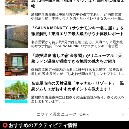
選！24時間営業・宿泊・サウナなど目的別に徹底比
地元住民をはじめオープンを待ちわびている人も多いのでは
ないでしょうか。
較
老朽化した設備の補修を機に、2年前からじっくり構想を練
ってきたというだけあって、館内の充実度は想像以上。
愛知県名古屋市は中部地方の中心都市であり、24時間営業
以前の4倍に拡張したという露天エリアや10の浴槽、40人収
や宿泊可能、本格サウナを備えたハイレベルなスーパー銭湯
容の巨大なスタジアムサウナに、岩盤浴やリラクゼーション
が密集する激戦区です。
までまるごと楽しめる施設に生まれ変わりました。
「SAUNA MONKEY（サウナモンキー名古屋）」を
そのため、「日々の仕事の疲れを心身ともにリセットした
今回は、全面リニューアルして新しくなった「スパアクアス
徹底解剖！東海エリア最大級のサウナ体験レポート
い」「休日に時間を忘れて1日中ダラダラ過ごしたい」「コ
湯友楽」に一足早くお邪魔して取材してきました！
スパ良く非日常の極上体験を味わいたい」人向けの施設が多
名古屋駅から徒歩約5分の好立地にある、東海エリア最大級
くある点が魅力です！
のサウナ施設「SAUNA MONKEY/サウナモンキー名古屋」
をご存じですか？
今回は、名古屋市でおすすめのスーパー銭湯を紹介します。
「名古屋駅周辺ってサウナが少ないよね」という声をよく耳
お好みの温泉施設を見つけて楽しんでくださいね。
「猿投温泉 癒しの宿 金泉閣」がリニューアル！天
にするだけあり、アクセスの良さにも胸が高鳴ります。
然ラドン温泉が満喫できる施設の魅力をご紹介
今回は普段は男性専用となっているパブリックサウナが、女
性専用で公開される『レディースデー』が開催されたので、
愛知高原国定公園内の山奥に1軒だけある温泉宿「猿投温泉
さっそく取材してきました！
癒しの宿 金泉閣」が、“しあわせ隠れ里”をコンセプトにリニ
ューアルオープンします。
名古屋市内の天然温泉「キャナル・リゾート」 温
天然ラドン温泉が堪能できるお風呂や、新設・改装された客
泉ソムリエがおすすめポイントを教えます！
室、地元の食材と温泉水で作られたお料理……。
新しくなった「猿投温泉 癒しの宿 金泉閣」の魅力を丸ごと
愛知県名古屋市内には数多くの温浴施設があり、多くの人を
ご紹介します。
楽しませています。
その中でも今回は「キャナル・リゾート」について、温泉ソ
ムリエの目線で紹介していきます！
ニフティ温泉ニュースTOPへ
名古屋市内にはスーパー銭湯や日帰り温泉が多く、「どこに
行こうかな？」と悩んでしまう方も多いと思います。
おすすめのアクティビティ情報
ぜひこの記事を参考にして「キャナル・リゾート」に出かけ