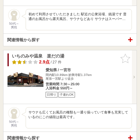
初めて利用させていただきました 駅近の公衆浴場、銭湯です 普
通のお風呂から露天風呂、サウナなどあり サウナはスーパー…
50代～
男性
関連情報から探す
いちのみや温泉 楽だの湯
お気に入
りに追加
2.9点
/ 27 件
愛知県 / 一宮市
間内駅10.89km
妙興寺駅1.37km
尾張一宮駅より徒歩
営業時間 7:30～25:00
入浴料金 550円～
日帰り
子連れOK
サウナも広くてお風呂の種類も一通り揃っていて食事も充実して
いるのにこの値段は最高です。
50代～
男性
関連情報から探す