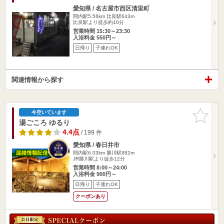
愛知県 / 名古屋市西区清里町
間内駅5.56km
比良駅643m
比良駅より徒歩約10分
営業時間 15:30～23:30
入浴料金 550円～
日帰り
子連れOK
関連情報から探す
お気に入
今空いています
りに追加
湯ごころ ゆるり
4.4点
/ 199 件
愛知県 / 春日井市
間内駅6.03km
勝川駅882m
JR勝川駅より徒歩12分
営業時間 8:00～24:00
入浴料金 900円～
日帰り
子連れOK
クーポンあり