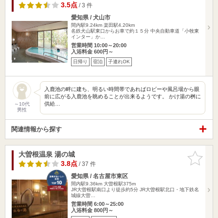
3.5点
/ 3 件
愛知県 / 犬山市
間内駅9.24km
楽田駅4.20km
名鉄犬山駅東口からお車で約１５分 中央自動車道「小牧東
インター」か…
営業時間 10:00～20:00
入浴料金 600円～
日帰り
宿泊
子連れOK
入鹿池の畔に建ち、明るい時間帯であればロビーや風呂場から眼
前に広がる入鹿池を眺めることが出来るようです。 かけ湯の桝に
供給…
～10代
男性
関連情報から探す
大曽根温泉 湯の城
お気に入
りに追加
3.8点
/ 37 件
愛知県 / 名古屋市東区
間内駅9.36km
大曽根駅375m
JR大曽根駅南口より徒歩約5分 JR大曽根駅北口・地下鉄名
城線大曽…
営業時間 6:00～25:00
入浴料金 800円～