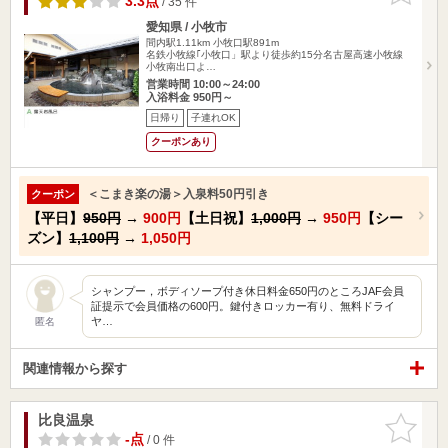
3.3点
/ 35 件
愛知県 / 小牧市
間内駅1.11km
小牧口駅891m
名鉄小牧線｢小牧口」駅より徒歩約15分名古屋高速小牧線
小牧南出口よ…
営業時間 10:00～24:00
入浴料金 950円～
日帰り
子連れOK
クーポンあり
＜こまき楽の湯＞入泉料50円引き
クーポン
【平日】
950円
→
900円
【土日祝】
1,000円
→
950円
【シー
ズン】
1,100円
→
1,050円
シャンプー，ボディソープ付き休日料金650円のところJAF会員
証提示で会員価格の600円。鍵付きロッカー有り、無料ドライ
ヤ…
匿名
関連情報から探す
比良温泉
お気に入
りに追加
-点
/ 0 件