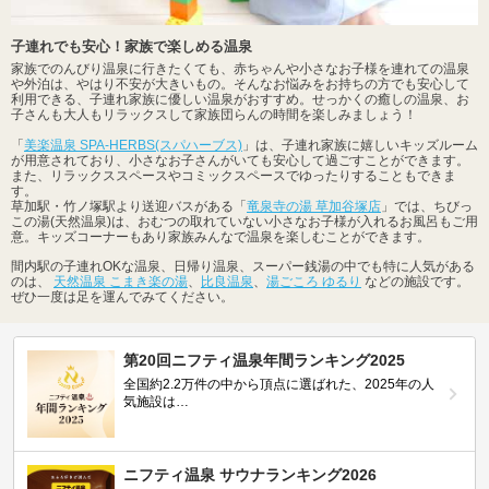
子連れでも安心！家族で楽しめる温泉
家族でのんびり温泉に行きたくても、赤ちゃんや小さなお子様を連れての温泉
や外泊は、やはり不安が大きいもの。そんなお悩みをお持ちの方でも安心して
利用できる、子連れ家族に優しい温泉がおすすめ。せっかくの癒しの温泉、お
子さんも大人もリラックスして家族団らんの時間を楽しみましょう！
「
美楽温泉 SPA-HERBS(スパハーブス)
」は、子連れ家族に嬉しいキッズルーム
が用意されており、小さなお子さんがいても安心して過ごすことができます。
また、リラックススペースやコミックスペースでゆったりすることもできま
す。
草加駅・竹ノ塚駅より送迎バスがある「
竜泉寺の湯 草加谷塚店
」では、ちびっ
この湯(天然温泉)は、おむつの取れていない小さなお子様が入れるお風呂もご用
意。キッズコーナーもあり家族みんなで温泉を楽しむことができます。
間内駅の子連れOKな温泉、日帰り温泉、スーパー銭湯の中でも特に人気がある
のは、
天然温泉 こまき楽の湯
、
比良温泉
、
湯ごころ ゆるり
などの施設です。
ぜひ一度は足を運んでみてください。
第20回ニフティ温泉年間ランキング2025
全国約2.2万件の中から頂点に選ばれた、2025年の人
気施設は…
ニフティ温泉 サウナランキング2026