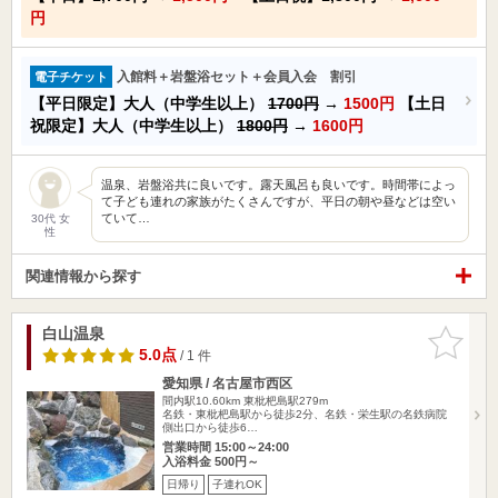
円
入館料＋岩盤浴セット＋会員入会 割引
電子チケット
【平日限定】大人（中学生以上）
1700円
→
1500円
【土日
祝限定】大人（中学生以上）
1800円
→
1600円
温泉、岩盤浴共に良いです。露天風呂も良いです。時間帯によっ
て子ども連れの家族がたくさんですが、平日の朝や昼などは空い
ていて…
30代 女
性
関連情報から探す
白山温泉
お気に入
りに追加
5.0点
/ 1 件
愛知県 / 名古屋市西区
間内駅10.60km
東枇杷島駅279m
名鉄・東枇杷島駅から徒歩2分、名鉄・栄生駅の名鉄病院
側出口から徒歩6…
営業時間 15:00～24:00
入浴料金 500円～
日帰り
子連れOK