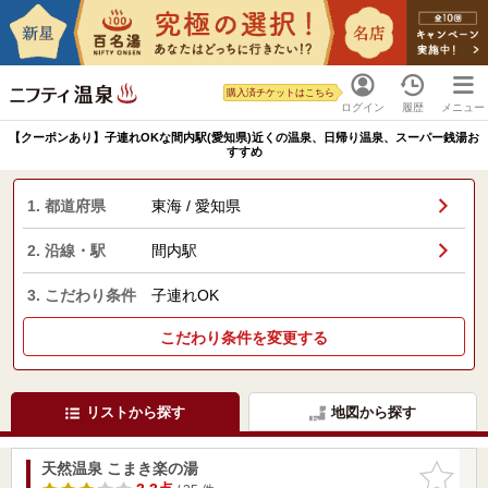
購入済チケットはこちら
ログイン
履歴
メニュー
【クーポンあり】子連れOKな間内駅(愛知県)近くの温泉、日帰り温泉、スーパー銭湯お
すすめ
1. 都道府県
東海 / 愛知県
2. 沿線・駅
間内駅
3. こだわり条件
子連れOK
こだわり条件を変更する
リストから探す
地図から探す
天然温泉 こまき楽の湯
お気に入
りに追加