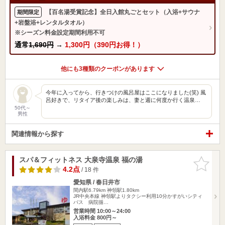
【百名湯受賞記念】全日入館丸ごとセット（入浴+サウナ
期間限定
+岩盤浴+レンタルタオル）
※シーズン料金設定期間利用不可
通常
1,690円
→
1,300円（390円お得！）
他にも3種類のクーポンがあります
今年に入ってから、行きつけの風呂屋はここになりました(笑) 風
呂好きで、リタイア後の楽しみは、妻と週に何度か行く温泉…
50代～
男性
関連情報から探す
スパ＆フィットネス 大泉寺温泉 福の湯
お気に入
りに追加
4.2点
/ 18 件
愛知県 / 春日井市
間内駅6.79km
神領駅1.80km
JR中央本線 神領駅よりタクシー利用10分かすがいシティ
バス 病院循…
営業時間 10:00～24:00
入浴料金 800円～