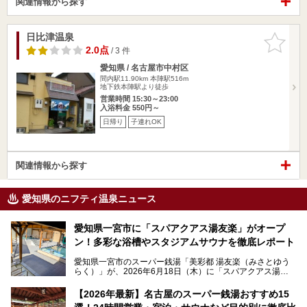
関連情報から探す
日比津温泉
お気に入
りに追加
2.0点
/ 3 件
愛知県 / 名古屋市中村区
間内駅11.90km
本陣駅516m
地下鉄本陣駅より徒歩
営業時間 15:30～23:00
入浴料金 550円～
日帰り
子連れOK
関連情報から探す
愛知県のニフティ温泉ニュース
愛知県一宮市に「スパアクアス湯友楽」がオープ
ン！多彩な浴槽やスタジアムサウナを徹底レポート
愛知県一宮市のスーパー銭湯「美彩都 湯友楽（みさとゆう
らく）」が、2026年6月18日（木）に「スパアクアス湯友
楽」としてリニューアルオープン！
【2026年最新】名古屋のスーパー銭湯おすすめ15
この地で30年にわたり愛され続けてきた施設だからこそ、