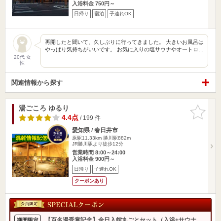
入浴料金 750円～
日帰り
宿泊
子連れOK
再開したと聞いて、久しぶりに行ってきました。 大きいお風呂は
やっぱり気持ちがいいです。 お気に入りの塩サウナやオートロ…
20代 女
性
関連情報から探す
湯ごころ ゆるり
お気に入
りに追加
4.4点
/ 199 件
愛知県 / 春日井市
原駅11.33km
勝川駅882m
JR勝川駅より徒歩12分
営業時間 8:00～24:00
入浴料金 900円～
日帰り
子連れOK
クーポンあり
【百名湯受賞記念】全日入館丸ごとセット（入浴+サウナ
期間限定