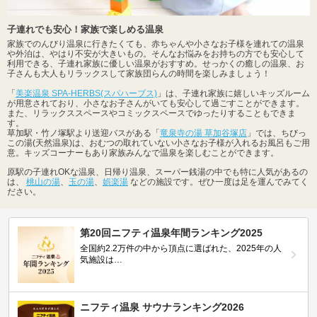
子連れでも安心！家族で楽しめる温泉
家族でのんびり温泉に行きたくても、赤ちゃんや小さなお子様を連れての温泉
や外泊は、やはり不安が大きいもの。そんなお悩みをお持ちの方でも安心して
利用できる、子連れ家族に優しい温泉がおすすめ。せっかくの癒しの温泉、お
子さんも大人もリラックスして家族団らんの時間を楽しみましょう！
「
美楽温泉 SPA-HERBS(スパハーブス)
」は、子連れ家族に嬉しいキッズルーム
が用意されており、小さなお子さんがいても安心して過ごすことができます。
また、リラックススペースやコミックスペースでゆったりすることもできま
す。
草加駅・竹ノ塚駅より送迎バスがある「
竜泉寺の湯 草加谷塚店
」では、ちびっ
この湯(天然温泉)は、おむつの取れていない小さなお子様が入れるお風呂もご用
意。キッズコーナーもあり家族みんなで温泉を楽しむことができます。
原駅の子連れOKな温泉、日帰り温泉、スーパー銭湯の中でも特に人気があるの
は、
桃山の湯
、
玉の湯
、
娯楽湯
などの施設です。ぜひ一度は足を運んでみてく
ださい。
第20回ニフティ温泉年間ランキング2025
全国約2.2万件の中から頂点に選ばれた、2025年の人
気施設は…
ニフティ温泉 サウナランキング2026