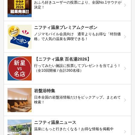
おふろ好きユーザーの投票により、全国No.1サウナが
決定！
ニフティ温泉プレミアムクーポン
ノジマモバイル会員向け 通常よりもお得な「特別価
格」で人気の温泉を満喫できる！
【ニフティ温泉 百名湯2026】
行ってみたい施設に投票してプレゼントを当てよう！
（全10回開催 / 合計260名様）
岩盤浴特集
日本全国の岩盤浴情報だけをピックアップ。まとめて
検索！
ニフティ温泉ニュース
温泉にもっと行きたくなる！お得な情報を掲載中