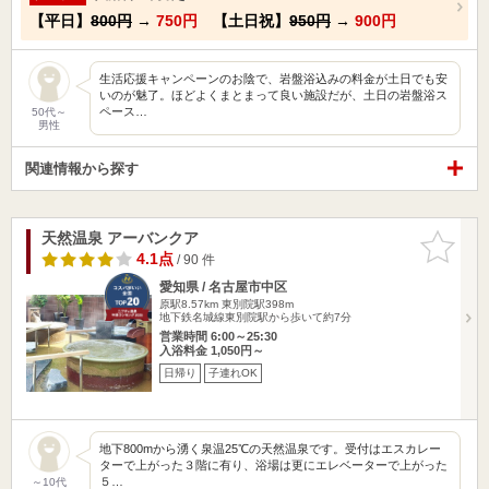
【平日】
800円
→
750円
【土日祝】
950円
→
900円
生活応援キャンペーンのお陰で、岩盤浴込みの料金が土日でも安
いのが魅了。ほどよくまとまって良い施設だが、土日の岩盤浴ス
ペース…
50代～
男性
関連情報から探す
天然温泉 アーバンクア
お気に入
りに追加
4.1点
/ 90 件
愛知県 / 名古屋市中区
原駅8.57km
東別院駅398m
地下鉄名城線東別院駅から歩いて約7分
営業時間 6:00～25:30
入浴料金 1,050円～
日帰り
子連れOK
地下800mから湧く泉温25℃の天然温泉です。受付はエスカレー
ターで上がった３階に有り、浴場は更にエレベーターで上がった
５…
～10代