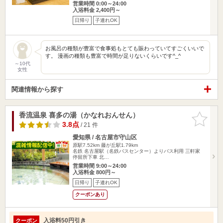
営業時間 0:00～24:00
入浴料金 2,400円～
日帰り
子連れOK
お風呂の種類が豊富で食事処もとても賑わっていてすごくいいで
す。 漫画の種類も豊富で時間が足りないくらいです^_^
～10代
女性
関連情報から探す
香流温泉 喜多の湯（かなれおんせん）
お気に入
りに追加
3.8点
/ 21 件
愛知県 / 名古屋市守山区
原駅7.52km
藤が丘駅1.79km
名鉄 名古屋駅（名鉄バスセンター）よりバス利用 三軒家
停留所下車 北…
営業時間 9:00～24:00
入浴料金 800円～
日帰り
子連れOK
クーポンあり
入浴料50円引き
クーポン