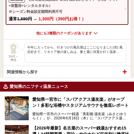
+岩盤浴+レンタルタオル）
※シーズン料金設定期間利用不可
通常
1,690円
→
1,300円（390円お得！）
他にも3種類のクーポンがあります
今年に入ってから、行きつけの風呂屋はここになりました(笑) 風
呂好きで、リタイア後の楽しみは、妻と週に何度か行く温泉…
50代～
男性
関連情報から探す
愛知県のニフティ温泉ニュース
愛知県一宮市に「スパアクアス湯友楽」がオープ
ン！多彩な浴槽やスタジアムサウナを徹底レポート
愛知県一宮市のスーパー銭湯「美彩都 湯友楽（みさとゆう
らく）」が、2026年6月18日（木）に「スパアクアス湯友
楽」としてリニューアルオープン！
【2026年最新】名古屋のスーパー銭湯おすすめ15
この地で30年にわたり愛され続けてきた施設だからこそ、
選！24時間営業・宿泊・サウナなど目的別に徹底比