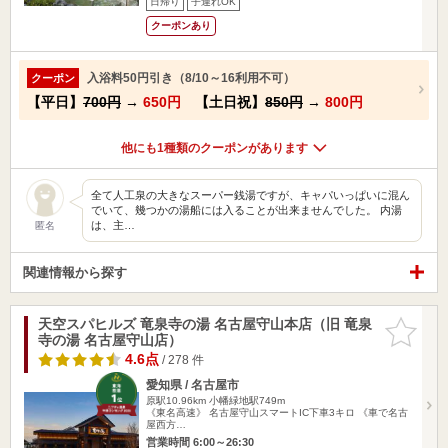
日帰り
子連れOK
クーポンあり
入浴料50円引き（8/10～16利用不可）
クーポン
【平日】
700円
→
650円
【土日祝】
850円
→
800円
他にも1種類のクーポンがあります
全て人工泉の大きなスーパー銭湯ですが、キャパいっぱいに混ん
でいて、幾つかの湯船には入ることが出来ませんでした。 内湯
は、主…
匿名
関連情報から探す
天空スパヒルズ 竜泉寺の湯 名古屋守山本店（旧 竜泉
お気に入
寺の湯 名古屋守山店）
りに追加
4.6点
/ 278 件
愛知県 / 名古屋市
原駅10.96km
小幡緑地駅749m
《東名高速》 名古屋守山スマートIC下車3キロ 《車で名古
屋西方…
営業時間 6:00～26:30