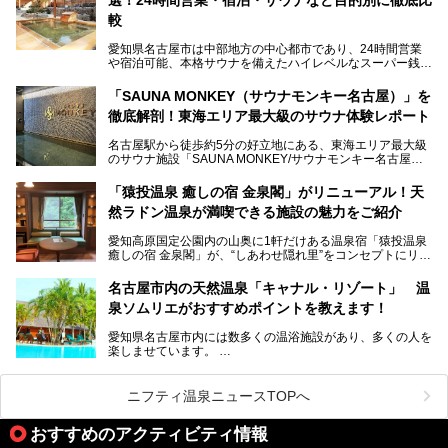
地元住民をはじめオープンを待ちわびている人も多いのでは
ないでしょうか。
較
老朽化した設備の補修を機に、2年前からじっくり構想を練
ってきたというだけあって、館内の充実度は想像以上。
愛知県名古屋市は中部地方の中心都市であり、24時間営業
以前の4倍に拡張したという露天エリアや10の浴槽、40人収
や宿泊可能、本格サウナを備えたハイレベルなスーパー銭湯
容の巨大なスタジアムサウナに、岩盤浴やリラクゼーション
が密集する激戦区です。
までまるごと楽しめる施設に生まれ変わりました。
「SAUNA MONKEY（サウナモンキー名古屋）」を
そのため、「日々の仕事の疲れを心身ともにリセットした
今回は、全面リニューアルして新しくなった「スパアクアス
徹底解剖！東海エリア最大級のサウナ体験レポート
い」「休日に時間を忘れて1日中ダラダラ過ごしたい」「コ
湯友楽」に一足早くお邪魔して取材してきました！
スパ良く非日常の極上体験を味わいたい」人向けの施設が多
名古屋駅から徒歩約5分の好立地にある、東海エリア最大級
くある点が魅力です！
のサウナ施設「SAUNA MONKEY/サウナモンキー名古屋」
をご存じですか？
今回は、名古屋市でおすすめのスーパー銭湯を紹介します。
「名古屋駅周辺ってサウナが少ないよね」という声をよく耳
お好みの温泉施設を見つけて楽しんでくださいね。
「猿投温泉 癒しの宿 金泉閣」がリニューアル！天
にするだけあり、アクセスの良さにも胸が高鳴ります。
然ラドン温泉が満喫できる施設の魅力をご紹介
今回は普段は男性専用となっているパブリックサウナが、女
性専用で公開される『レディースデー』が開催されたので、
愛知高原国定公園内の山奥に1軒だけある温泉宿「猿投温泉
さっそく取材してきました！
癒しの宿 金泉閣」が、“しあわせ隠れ里”をコンセプトにリニ
ューアルオープンします。
名古屋市内の天然温泉「キャナル・リゾート」 温
天然ラドン温泉が堪能できるお風呂や、新設・改装された客
泉ソムリエがおすすめポイントを教えます！
室、地元の食材と温泉水で作られたお料理……。
新しくなった「猿投温泉 癒しの宿 金泉閣」の魅力を丸ごと
愛知県名古屋市内には数多くの温浴施設があり、多くの人を
ご紹介します。
楽しませています。
その中でも今回は「キャナル・リゾート」について、温泉ソ
ムリエの目線で紹介していきます！
ニフティ温泉ニュースTOPへ
名古屋市内にはスーパー銭湯や日帰り温泉が多く、「どこに
行こうかな？」と悩んでしまう方も多いと思います。
おすすめのアクティビティ情報
ぜひこの記事を参考にして「キャナル・リゾート」に出かけ