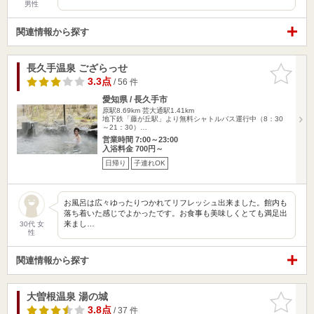
男性
関連情報から探す
長久手温泉 ござらっせ
お気に入
りに追加
3.3点
/ 56 件
愛知県 / 長久手市
原駅8.69km
芸大通駅1.41km
地下鉄「藤が丘駅」より無料シャトルバス運行中（8：30
～21：30）…
営業時間 7:00～23:00
入浴料金 700円～
日帰り
子連れOK
お風呂は広々ゆったりつかれてリフレッシュ出来ました。館内も
落ち着いた感じでよかったです。お食事も美味しくとても満足出
来まし…
30代 女
性
関連情報から探す
大曽根温泉 湯の城
お気に入
りに追加
3.8点
/ 37 件