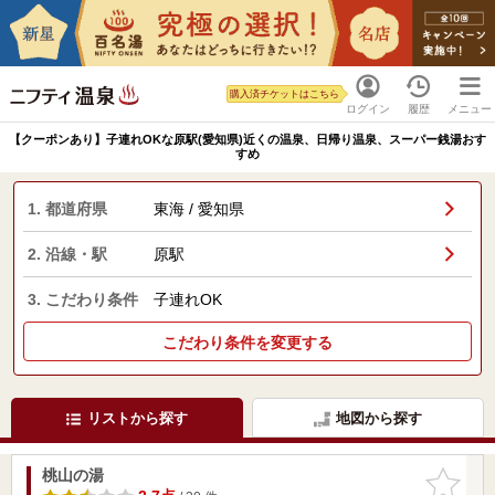
購入済チケットはこちら
ログイン
履歴
メニュー
【クーポンあり】子連れOKな原駅(愛知県)近くの温泉、日帰り温泉、スーパー銭湯おす
すめ
1. 都道府県
東海 / 愛知県
2. 沿線・駅
原駅
3. こだわり条件
子連れOK
こだわり条件を変更する
リストから探す
地図から探す
桃山の湯
お気に入
りに追加