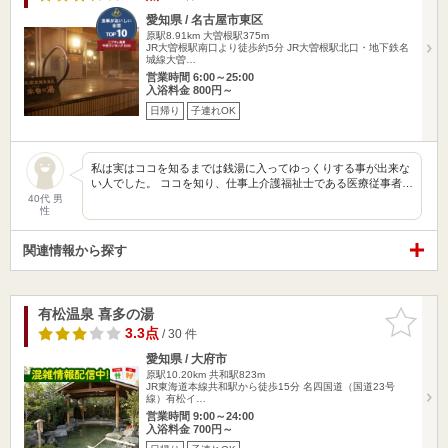
愛知県 / 名古屋市東区
原駅8.91km
大曽根駅375m
JR大曽根駅南口より徒歩約5分 JR大曽根駅北口・地下鉄名
城線大曽…
営業時間 6:00～25:00
入浴料金 800円～
日帰り
子連れOK
私は実はココを知るまでは銭湯に入ってゆっくりする事が出来な
い人でした。 ココを知り、仕事上介護福祉士である医療従事者…
40代 男
性
関連情報から探す
有松温泉 喜多の湯
お気に入
りに追加
3.3点
/ 30 件
愛知県 / 大府市
原駅10.20km
共和駅823m
JR東海道本線共和駅から徒歩15分 名四国道（国道23号
線）有松イ…
営業時間 9:00～24:00
入浴料金 700円～