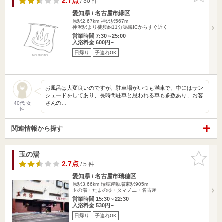
2.7点
/ 30 件
愛知県 / 名古屋市緑区
原駅2.67km
神沢駅567m
神沢駅より徒歩約11分鳴海ICからすぐ近く
営業時間 7:30～25:00
入浴料金 600円～
日帰り
子連れOK
お風呂は大変良いのですが、駐車場がいつも満車で、中にはサン
シェードをしてあり、長時間駐車と思われる車も多数あり、お客
さんの…
40代 女
性
関連情報から探す
玉の湯
お気に入
りに追加
2.7点
/ 5 件
愛知県 / 名古屋市瑞穂区
原駅3.66km
瑞穂運動場東駅905m
玉の湯・たまのゆ・タマノユ・名古屋
営業時間 15:30～22:30
入浴料金 530円～
日帰り
子連れOK