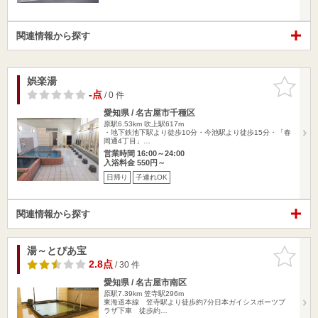
関連情報から探す
娯楽湯
お気に入
りに追加
-点
/ 0 件
愛知県 / 名古屋市千種区
原駅6.53km
吹上駅617m
・地下鉄池下駅より徒歩10分・今池駅より徒歩15分・「春
岡通4丁目」…
営業時間 16:00～24:00
入浴料金 550円～
日帰り
子連れOK
関連情報から探す
湯～とぴあ宝
お気に入
りに追加
2.8点
/ 30 件
愛知県 / 名古屋市南区
原駅7.39km
笠寺駅296m
東海道本線 笠寺駅より徒歩約7分日本ガイシスポーツプ
ラザ下車 徒歩約…