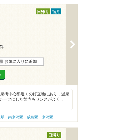
日帰り
宿泊
>
4件
お気に入りに追加
る
温泉街中心部近くの好立地にあり，温泉
チーフにした館内もセンスがよく，
沢駅
南米沢駅
成島駅
米沢駅
日帰り