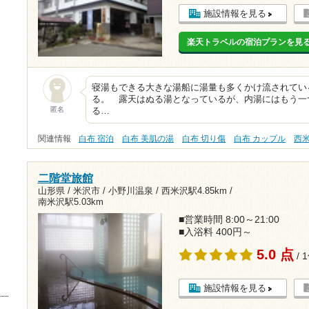
施設情報を見る
楽天トラベルの宿泊プランを見
寝湯もできる大きな湯船に湯量も多くかけ流されてい
る。 露天はぬる湯となっているが、内湯にはもう一
匿名
る…
関連情報
白布 宿泊
白布 美肌の湯
白布 切り傷
白布 カップル
西
二階堂旅館
山形県 / 米沢市 / 小野川温泉 /
西米沢駅4.85km
/
南米沢駅5.03km
■営業時間 8:00～21:00
■入浴料 400円～
5.0 点
/ 
施設情報を見る