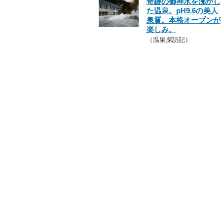
奇跡の御神水を沸かし
た温泉。pH9.6の美人
泉質。本格オープンが
楽しみ。
（温泉探訪記）