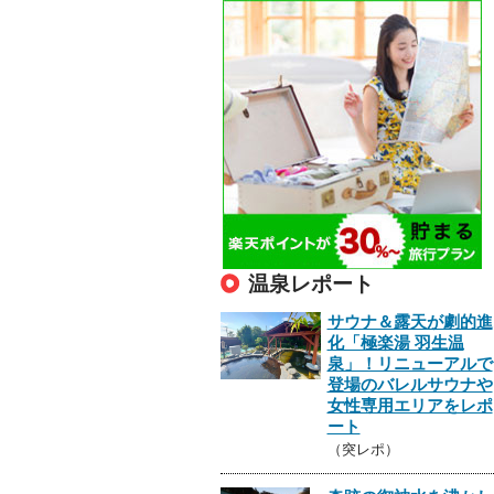
温泉レポート
サウナ＆露天が劇的進
化「極楽湯 羽生温
泉」！リニューアルで
登場のバレルサウナや
女性専用エリアをレポ
ート
（突レポ）