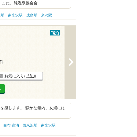
館。また、純温泉協会会…
沢駅
南米沢駅
成島駅
米沢駅
宿泊
>
5件
お気に入りに追加
る
を感じます。 静かな館内、女湯には
白布 宿泊
西米沢駅
南米沢駅