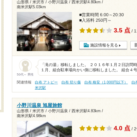
山形県 / 米沢市 / 小野川温泉 /
西米沢駅4.80km
/
南米沢駅5.03km
■営業時間 6:00～20:30
■入浴料 250円～
3.5 点
/ 
施設情報を見る
「滝の湯」移転しました。 ２０１６年１月２日訪問時
１月、組合駐車場向かい側に移転しました。 組合４
50代～ 男性
関連情報
白布 アトピー
白布 切り傷
白布 格安（1,000円以下）
白
米沢駅
小野川温泉 旭屋旅館
山形県 / 米沢市 / 小野川温泉 /
西米沢駅4.83km
/
南米沢駅4.98km
4.0 点
/ 