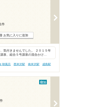
>
11件
お気に入りに追加
、気付きませんでした。 ２０１５年
号源泉、組合５号源泉の混合かけ…
布 朝風呂
西米沢駅
南米沢駅
成島駅
宿泊
2件
>