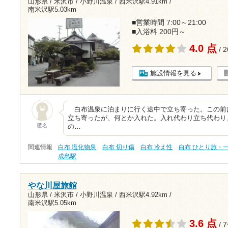
山形県 / 米沢市 / 小野川温泉 /
西米沢駅4.91km
/
南米沢駅5.03km
■営業時間 7:00～21:00
■入浴料 200円～
4.0 点
/ 
施設情報を見る
白布温泉に泊まりに行く途中で立ち寄った。この前
立ち寄ったが、何とか入れた。入れ代わり立ち代わり
匿名
の…
関連情報
白布 塩化物泉
白布 切り傷
白布 冷え性
白布 ひとり旅・
成島駅
やな川屋旅館
山形県 / 米沢市 / 小野川温泉 /
西米沢駅4.92km
/
南米沢駅5.05km
3.6 点
/ 