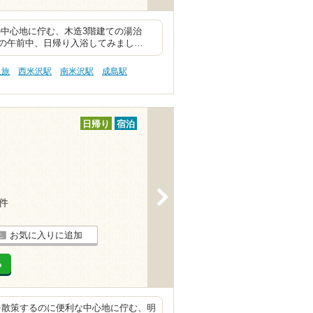
の中心地に佇む、木造3階建ての湯治
の午前中、日帰り入浴してみまし…
人旅
西米沢駅
南米沢駅
成島駅
日帰り
宿泊
>
7件
お気に入りに追加
る
街を散策するのに便利な中心地に佇む、明