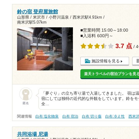
鈴の宿 登府屋旅館
山形県 / 米沢市 / 小野川温泉 /
西米沢駅4.91km
/
南米沢駅5.07km
■営業時間 15:00～18:00
■入浴料 600円～
3.7 点
/ 
施設情報を見る
楽天トラベルの宿泊プランを見
「夢ぐり」の立ち寄り湯で入湯してきました。 宿は
宿にしては独特の近代的な外観をしています。鈴をモ
匿名
全…
関連情報
白布 塩化物泉
白布 宿泊
白布 切り傷
白布 冷え性
西米
共同浴場 尼湯