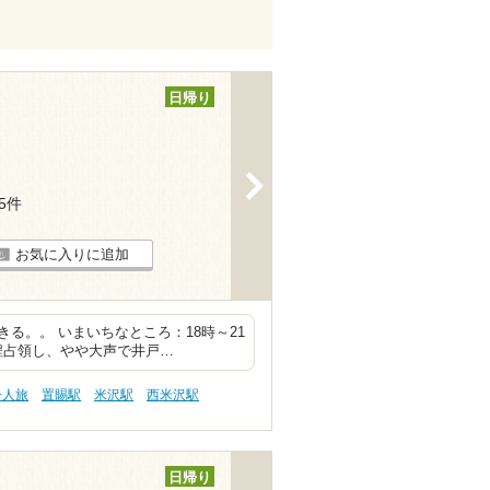
日帰り
>
15件
お気に入りに追加
る。。 いまいちなところ：18時～21
3程占領し、やや大声で井戸…
一人旅
置賜駅
米沢駅
西米沢駅
日帰り