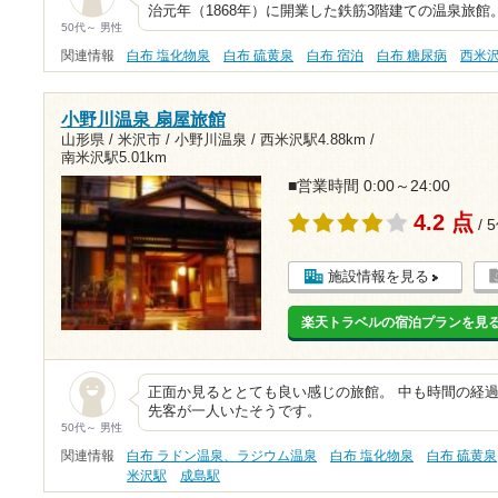
治元年（1868年）に開業した鉄筋3階建ての温泉旅
50代～ 男性
関連情報
白布 塩化物泉
白布 硫黄泉
白布 宿泊
白布 糖尿病
西米
小野川温泉 扇屋旅館
山形県 / 米沢市 / 小野川温泉 /
西米沢駅4.88km
/
南米沢駅5.01km
■営業時間 0:00～24:00
4.2 点
/ 
施設情報を見る
楽天トラベルの宿泊プランを見
正面か見るととても良い感じの旅館。 中も時間の経過
先客が一人いたそうです。
50代～ 男性
関連情報
白布 ラドン温泉、ラジウム温泉
白布 塩化物泉
白布 硫黄泉
米沢駅
成島駅