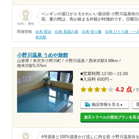
ペンギンの湯口がエモかわいい湯治宿 小野川温泉街
宿。夏の間は、蔦が絡まる外観が特徴的です。日曜日
50代～ 男性
関連情報
白布 宿泊
白布 美肌の湯
白布 切り傷
白布 ひとり旅・一
米沢駅
小野川温泉 うめや旅館
山形県 / 米沢市小野川町 / 小野川温泉 /
西米沢駅4.88km
/
南米沢駅5.07km
■営業時間 12:00～21:00
■入浴料 600円～
4.2 点
/ 
施設情報を見る
楽天トラベルの宿泊プランを見
4号源泉と100%源泉かけ流しに拘る宿 小野川温泉