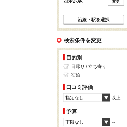
西米沢駅
変更
沿線・駅を選択
検索条件を変更
目的別
日帰り / 立ち寄り
宿泊
口コミ評価
指定なし
以上
予算
下限なし
～