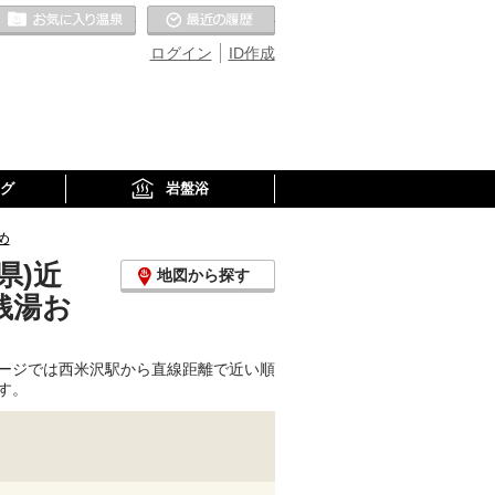
お気に入りの温泉
最近の履歴
ログイン
ID作成
グ
岩盤浴
め
県)近
地図から探す
銭湯お
ージでは西米沢駅から直線距離で近い順
す。