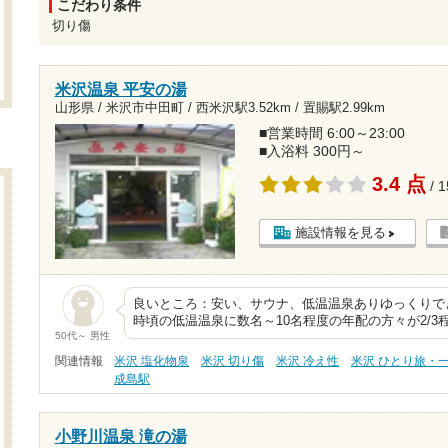
こだわり条件
切り傷
米沢温泉 平安の湯
山形県 / 米沢市中田町 /
西米沢駅3.52km
/
置賜駅2.99km
■営業時間 6:00～23:00
■入浴料 300円～
3.4 点
/ 
施設情報を見る
良いところ：安い、サウナ、低温温泉ありゆっくりでき
時頃の低温温泉に数名～10名程度の年配の方々が2/
50代～ 男性
関連情報
米沢 塩化物泉
米沢 切り傷
米沢 冷え性
米沢 ひとり旅・
成島駅
小野川温泉 滝の湯