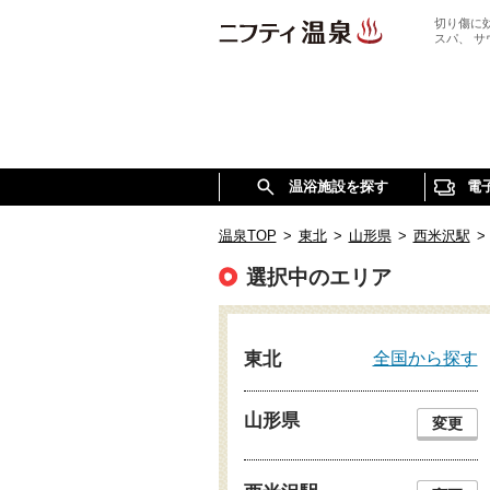
切り傷に
スパ、 
温浴施設を探す
電
温泉TOP
>
東北
>
山形県
>
西米沢駅
>
選択中のエリア
全国から探す
東北
山形県
変更