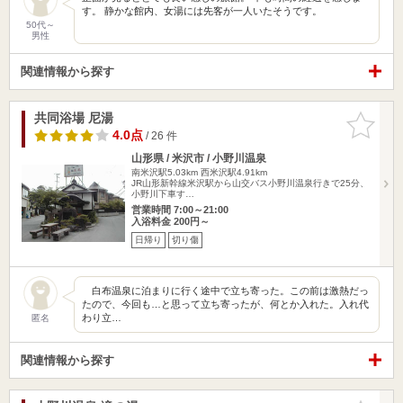
す。 静かな館内、女湯には先客が一人いたそうです。
50代～
男性
関連情報から探す
共同浴場 尼湯
お気に入
りに追加
4.0点
/ 26 件
山形県 / 米沢市 / 小野川温泉
南米沢駅5.03km
西米沢駅4.91km
JR山形新幹線米沢駅から山交バス小野川温泉行きで25分、
小野川下車す…
営業時間 7:00～21:00
入浴料金 200円～
日帰り
切り傷
白布温泉に泊まりに行く途中で立ち寄った。この前は激熱だっ
たので、今回も…と思って立ち寄ったが、何とか入れた。入れ代
わり立…
匿名
関連情報から探す