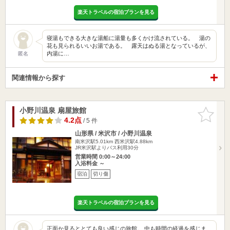
楽天トラベルの宿泊プランを見る
寝湯もできる大きな湯船に湯量も多くかけ流されている。 湯の
花も見られるいいお湯である。 露天はぬる湯となっているが、
内湯に…
匿名
関連情報から探す
小野川温泉 扇屋旅館
お気に入
りに追加
4.2点
/ 5 件
山形県 / 米沢市 / 小野川温泉
南米沢駅5.01km
西米沢駅4.88km
JR米沢駅よりバス利用30分
営業時間 0:00～24:00
入浴料金 ～
宿泊
切り傷
楽天トラベルの宿泊プランを見る
正面か見るととても良い感じの旅館。 中も時間の経過を感じま