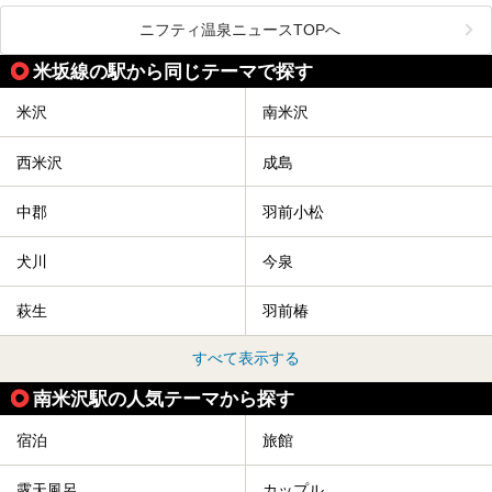
舞鶴山の山頂まで軽いハイキングの気分で登れば、そこでは
ニフティ温泉ニュースTOPへ
なんと「人間将棋」が行われているのです！
米坂線の駅から同じテーマで探す
「人間将棋」とは昭和31年から毎年春に山形県天童市で行
われている一大イベントで、甲冑や着物姿の武者に扮した人
間が将棋の駒となり、対局を行っているのです。
米沢
南米沢
人気漫画「３月のライオン」の中でもこの人間将棋のシーン
が描かれ、「坊」こと二海堂氏の甲冑のあまりの似合いっぷ
西米沢
成島
りに、思わず吹き出してしまった読者もいることでしょう。
2017年は4月22日（土）・23日（日）に舞鶴山の頂上で行
われます。また、23日は「天童百面指し」が行われ、人間
中郡
羽前小松
将棋終了後、小学生以上の一般市民がプロ棋士と対局するこ
とができます。
犬川
今泉
天童市には温泉も多数あるので、桜と人間将棋を見た後はゆ
っくり温泉に浸かってはいかがでしょうか。
萩生
羽前椿
今回は山形県天童市のおすすめ温泉をご紹介します！
すべて表示する
南米沢駅の人気テーマから探す
宿泊
旅館
露天風呂
カップル