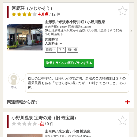
河鹿荘（かじかそう）
お気に入
りに追加
4.0点
/ 12 件
山形県 / 米沢市小野川町 / 小野川温泉
南米沢駅5.15km
西米沢駅5.16km
JR山形新幹線米沢駅から山交バス小野川温泉行きで25分、
小野川温泉下…
営業時間
入浴料金 ～
日帰り
宿泊
切り傷
楽天トラベルの宿泊プランを見る
祝日の10時半頃、日帰り入浴で訪問。男湯のこの時間帯は２Ｆの
露天風呂もある「せせらぎの湯」だが、11時までとのこと。その
後…
匿名
関連情報から探す
小野川温泉 宝寿の湯（旧 寿宝園）
お気に入
りに追加
-点
/ 0 件
山形県 / 米沢市 / 小野川温泉
南米沢駅5.19km
西米沢駅4.95km