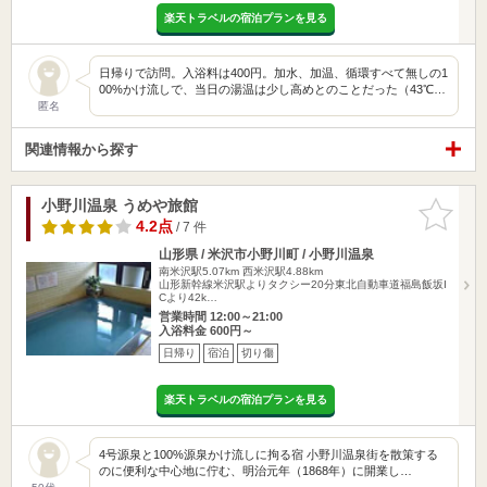
楽天トラベルの宿泊プランを見る
日帰りで訪問。入浴料は400円。加水、加温、循環すべて無しの1
00%かけ流しで、当日の湯温は少し高めとのことだった（43℃…
匿名
関連情報から探す
小野川温泉 うめや旅館
お気に入
りに追加
4.2点
/ 7 件
山形県 / 米沢市小野川町 / 小野川温泉
南米沢駅5.07km
西米沢駅4.88km
山形新幹線米沢駅よりタクシー20分東北自動車道福島飯坂I
Cより42k…
営業時間 12:00～21:00
入浴料金 600円～
日帰り
宿泊
切り傷
楽天トラベルの宿泊プランを見る
4号源泉と100%源泉かけ流しに拘る宿 小野川温泉街を散策する
のに便利な中心地に佇む、明治元年（1868年）に開業し…