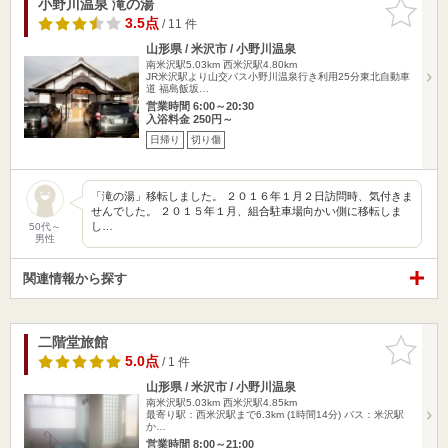
小野川温泉 滝の湯
お気に入
りに追加
3.5点
/ 11 件
山形県 / 米沢市 / 小野川温泉
南米沢駅5.03km
西米沢駅4.80km
JR米沢駅より山交バス小野川温泉行き利用25分東北自動車
道 福島飯坂…
営業時間 6:00～20:30
入浴料金 250円～
日帰り
切り傷
「滝の湯」移転しました。 ２０１６年１月２日訪問時、気付きま
せんでした。 ２０１５年１月、組合駐車場向かい側に移転しま
し…
50代～
男性
関連情報から探す
二階堂旅館
お気に入
りに追加
5.0点
/ 1 件
山形県 / 米沢市 / 小野川温泉
南米沢駅5.03km
西米沢駅4.85km
最寄り駅：西米沢駅まで6.3km (1時間14分) バス：米沢駅
か…
営業時間 8:00～21:00