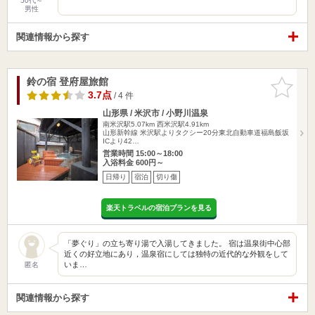
50代～
男性
関連情報から探す
鈴の宿 登府屋旅館
お気に入
りに追加
3.7点
/ 4 件
山形県 / 米沢市 / 小野川温泉
南米沢駅5.07km
西米沢駅4.91km
山形新幹線 米沢駅よりタクシー20分東北自動車道福島飯坂
ICより42…
営業時間 15:00～18:00
入浴料金 600円～
日帰り
宿泊
切り傷
楽天トラベルの宿泊プランを見る
「夢ぐり」の立ち寄り湯で入湯してきました。 宿は温泉街中心部
近くの好立地にあり，温泉宿にしては独特の近代的な外観をして
いま…
匿名
関連情報から探す