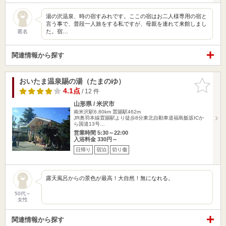
湯の沢温泉、時の宿すみれです。ここの宿はお二人様専用の宿と
言う事で、普段一人旅をする私ですが、母親を連れて来館しまし
た。宿…
匿名
関連情報から探す
おいたま温泉賜の湯（たまのゆ）
お気に入
りに追加
4.1点
/ 12 件
山形県 / 米沢市
南米沢駅6.80km
置賜駅462m
JR奥羽本線置賜駅より徒歩8分東北自動車道福島飯坂ICか
ら国道13号…
営業時間 5:30～22:00
入浴料金 330円～
日帰り
宿泊
切り傷
露天風呂からの景色が最高！大自然！無になれる。
50代～
女性
関連情報から探す