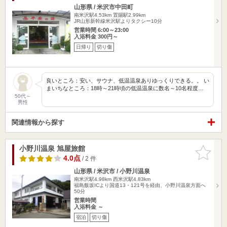
山形県 / 米沢市中田町
南米沢駅4.53km
置賜駅2.99km
JR山形新幹線米沢駅よりタクシー10分
営業時間 6:00～23:00
入浴料金 300円～
日帰り
切り傷
良いところ：安い、サウナ、低温温泉ありゆっくりできる。。 い
まいちなところ：18時～21時頃の低温温泉に数名～10名程度…
50代～
男性
関連情報から探す
小野川温泉 旭屋旅館
お気に入
りに追加
4.0点
/ 2 件
山形県 / 米沢市 / 小野川温泉
南米沢駅4.98km
西米沢駅4.83km
福島飯坂ICより国道13・121号を経由、小野川温泉方面へ
50分
営業時間
入浴料金 ～
宿泊
切り傷