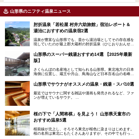
山形県のニフティ温泉ニュース
肘折温泉「若松屋 村井六助旅館」宿泊レポート＆
湯治におすすめの温泉宿2選
温泉が豊富な山形県でも、昔から湯治場としてその存在感を
現していたのが最上郡大蔵村の肘折温泉（ひじおりおんせ
ん）です。
今回はその肘折温泉の「若松屋 村井六助旅館」に宿泊した
山形県のスーパー銭湯おすすめ14選 【2025年最新
体験レポートとおすすめの温泉宿を2軒ご紹介します。
版】
鄙びた風情があり、源泉掛け流しの旅館も多い肘折温泉は、
じっくり名湯に浸かって癒されたい方にぴったりの温泉地で
さくらんぼの名産地として知られる山形県。東北地方の日本
す。
海側に位置し、蔵王や月山、鳥海山など日本百名山の名峰や
最上川が彩る、自然の美しい地域です。かの松尾芭蕉は「奥
の細道」全行程の1/3にあたる期間を山形県で過ごしたとい
山形県でサウナがオススメの温泉・銭湯・スパ10選
われることからも、山形の深い魅力がうかがえます。
山形県はまた、県内全域に多様な温泉があり、35ある市町
最近ではサウナに関する雑誌や漫画も発売されるなど、ファ
村のすべてで温泉が湧いているという温泉県。そんな山形県
ンが増えているサウナ。
でぜひチェックしたいスーパー銭湯をご紹介します。
しかしサウナは一口にサウナと言っても、ドライサウナ、ス
チームサウナ、塩サウナなどが存在し、施設によって様々な
桜の下で「人間将棋」を見よう！ 山形県天童市の
こだわりを持つ施設も増えています。
おすすめ温泉5選
今回はそんな今話題のサウナが楽しめる、山形県内にあるオ
ススメ温泉・銭湯・スパを10件まとめてご紹介します。
桜前線が北上し、そろそろ東北が桜色に染まりはじめます。
桜の名所は東北にもたくさんありますが、その中でも行って
みたいのは、なんといっても山形県天童市の舞鶴山。