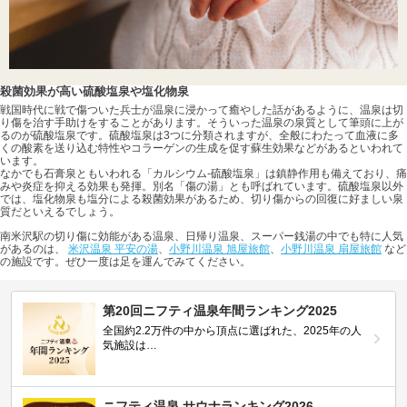
殺菌効果が高い硫酸塩泉や塩化物泉
戦国時代に戦で傷ついた兵士が温泉に浸かって癒やした話があるように、温泉は切
り傷を治す手助けをすることがあります。そういった温泉の泉質として筆頭に上が
るのが硫酸塩泉です。硫酸塩泉は3つに分類されますが、全般にわたって血液に多
くの酸素を送り込む特性やコラーゲンの生成を促す蘇生効果などがあるといわれて
います。
なかでも石膏泉ともいわれる「カルシウム-硫酸塩泉」は鎮静作用も備えており、痛
みや炎症を抑える効果も発揮。別名「傷の湯」とも呼ばれています。硫酸塩泉以外
では、塩化物泉も塩分による殺菌効果があるため、切り傷からの回復に好ましい泉
質だといえるでしょう。
南米沢駅の切り傷に効能がある温泉、日帰り温泉、スーパー銭湯の中でも特に人気
があるのは、
米沢温泉 平安の湯
、
小野川温泉 旭屋旅館
、
小野川温泉 扇屋旅館
など
の施設です。ぜひ一度は足を運んでみてください。
第20回ニフティ温泉年間ランキング2025
全国約2.2万件の中から頂点に選ばれた、2025年の人
気施設は…
ニフティ温泉 サウナランキング2026