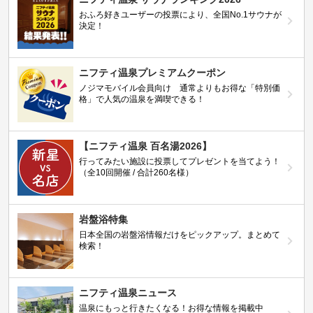
おふろ好きユーザーの投票により、全国No.1サウナが
決定！
ニフティ温泉プレミアムクーポン
ノジマモバイル会員向け 通常よりもお得な「特別価
格」で人気の温泉を満喫できる！
【ニフティ温泉 百名湯2026】
行ってみたい施設に投票してプレゼントを当てよう！
（全10回開催 / 合計260名様）
岩盤浴特集
日本全国の岩盤浴情報だけをピックアップ。まとめて
検索！
ニフティ温泉ニュース
温泉にもっと行きたくなる！お得な情報を掲載中