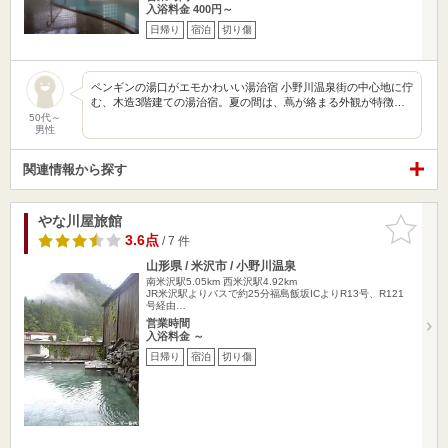
入浴料金 400円～
日帰り
宿泊
切り傷
ペンギンの湯口がエモかわいい湯治宿 小野川温泉街の中心地に佇
む、木造3階建ての湯治宿。夏の間は、蔦が絡まる外観が特徴…
50代～
男性
関連情報から探す
やな川屋旅館
お気に入
りに追加
3.6点
/ 7 件
山形県 / 米沢市 / 小野川温泉
南米沢駅5.05km
西米沢駅4.92km
JR米沢駅よりバスで約25分福島飯坂ICよりR13号、R121
号経由…
営業時間
入浴料金 ～
日帰り
宿泊
切り傷