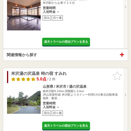
米沢駅からお車で２５分
営業時間
入浴料金 ～
宿泊
切り傷
楽天トラベルの宿泊プランを見る
関連情報から探す
米沢湯の沢温泉 時の宿 すみれ
お気に入
りに追加
5.0点
/ 2 件
山形県 / 米沢市 / 湯の沢温泉
南米沢駅6.03km
関根駅1.21km
JR山形新幹線 米沢駅よりタクシー利用15分東北自動車道
福島・飯坂…
営業時間
入浴料金 ～
宿泊
切り傷
楽天トラベルの宿泊プランを見る