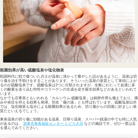
殺菌効果が高い硫酸塩泉や塩化物泉
戦国時代に戦で傷ついた兵士が温泉に浸かって癒やした話があるように、温泉は切
り傷を治す手助けをすることがあります。そういった温泉の泉質として筆頭に上が
るのが硫酸塩泉です。硫酸塩泉は3つに分類されますが、全般にわたって血液に多
くの酸素を送り込む特性やコラーゲンの生成を促す蘇生効果などがあるといわれて
います。
なかでも石膏泉ともいわれる「カルシウム-硫酸塩泉」は鎮静作用も備えており、痛
みや炎症を抑える効果も発揮。別名「傷の湯」とも呼ばれています。硫酸塩泉以外
では、塩化物泉も塩分による殺菌効果があるため、切り傷からの回復に好ましい泉
質だといえるでしょう。
東条温泉の切り傷に効能がある温泉、日帰り温泉、スーパー銭湯の中でも特に人気
があるのは、
加東市東条福祉センター とどろき荘
などの施設です。ぜひ一度は足
を運んでみてください。