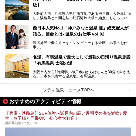
ちょうどよい規模で、日帰りでの訪問にもおすすめです。
版】
この記事では、城崎温泉と周辺の見どころから厳選した25
大阪府の西、兵庫県の県庁所在地である神戸市。大阪湾に面
の観光スポットをピックアップ。温泉やご当地グルメなどを
し、淡路島との間を結ぶ明石海峡大橋の始点にもなっていま
盛り込んだ日帰り観光モデルコースも紹介しているので、ぜ
す。古くから港町として栄え、異国情緒の残る異人館街や中
ひ参考にしてくださいね！
華街をはじめ、きらびやかに発展したハーバーランドなど、
西日本人気No.1「神戸みなと温泉 蓮」総支配人が
人気観光スポットもめじろ押しです。
語る、使命とは- 温泉のお仕事 vol.02
そして、温泉好きの視点から見ると、神戸市といえば何とい
っても「有馬温泉」。日本三古湯の一角をなす、歴史ある名
温浴施設で働く方々をインタビューする企画「温泉のお仕
湯です。そのお湯をリーズナブルに体験できる健康ランドや
事」。
スーパー銭湯があったら……。今回はそんな希望に沿う施設
第2弾はニフティ温泉年間ランキング2018で全国総合ランキ
も含め、おすすめのスパ銭をピックアップしてご紹介してい
ング西日本1位、2年連続「ベストオブ宿泊賞」に輝いた
きます！
名湯、有馬温泉で最大にして最強の日帰り温泉施設
「神戸みなと温泉 蓮」の魅力に迫りました！
「有馬温泉 太閤の湯」
大阪市内から1時間弱、神戸市内からはなんと30分で向かえ
る、日本を代表する温泉地、有馬温泉。
そのなかでも最大の規模を誇る「有馬温泉 太閤の湯」は、
有名な「金泉」と「銀泉」に加え、人工のの炭酸泉まで楽し
める、ある意味「最強」ともいえる施設です。
ニフティ温泉ニュースTOPへ
今回は自慢のお湯をメインにその魅力の数々を紹介します！
おすすめのアクティビティ情報
【兵庫・淡路島】SUP体験〜瀬戸内の高い透明度の海を満喫♪ 愛
犬・お子様と同乗OK！初心者大歓迎！
兵庫県淡路市北山639