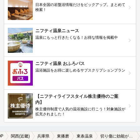
日本全国の岩盤浴情報だけをピックアップ。まとめて
検索！
ニフティ温泉ニュース
温泉にもっと行きたくなる！お得な情報を掲載中
ニフティ温泉 おふろパス
温浴施設をお得に楽しめるサブスクリプションプラン
【ニフティライフスタイル株主優待のご案
内】
株主優待制度で人気の温浴施設に行こう！対象施設が
拡充されました！
OP
関西(近畿)
兵庫県
東播磨
東条温泉
切り傷に効能がある東条温泉の温泉、日帰り温泉、スーパー銭湯おすすめ