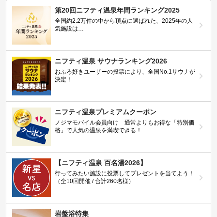
第20回ニフティ温泉年間ランキング2025
全国約2.2万件の中から頂点に選ばれた、2025年の人
気施設は…
ニフティ温泉 サウナランキング2026
おふろ好きユーザーの投票により、全国No.1サウナが
決定！
ニフティ温泉プレミアムクーポン
ノジマモバイル会員向け 通常よりもお得な「特別価
格」で人気の温泉を満喫できる！
【ニフティ温泉 百名湯2026】
行ってみたい施設に投票してプレゼントを当てよう！
（全10回開催 / 合計260名様）
岩盤浴特集