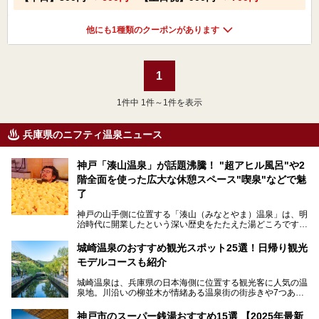
他にも1種類のクーポンがあります
1
1
件中 1件～1件を表示
兵庫県のニフティ温泉ニュース
神戸「湊山温泉」が話題沸騰！ "超アヒル風呂"や2
階全面を使った広大な休憩スペース"喫泉"などで魅
了
神戸の山手側に位置する「湊山（みなとやま）温泉」は、明
治時代に開業したという深い歴史をたたえた湯どころです。
そんな長寿の温泉が今、話題となっています。理由は湯船い
っぱいに浮かぶアヒルちゃん。さらに、ゆったりくつろげて
城崎温泉のおすすめ観光スポット25選！日帰り観光
コワーキングも可能な休憩スペースも人気に。斬新な企画や
モデルコースも紹介
設備で人々をアッと驚かせる湊山温泉の魅力をリポートしま
す。
城崎温泉は、兵庫県の日本海側に位置する観光客に人気の温
泉地。川沿いの柳並木が情緒ある温泉街の街歩きや7つある
外湯巡り、ロープウェイからの絶景、冬のカニ料理などで知
られています。鉄道の駅から温泉街が近く、歩いて回るのに
神戸市のスーパー銭湯おすすめ15選 【2025年最新