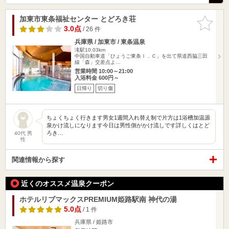
加東市東条福祉センター とどろき荘
お気に入
りに追加
3.0点
/ 26 件
兵庫県 / 加東市 / 東条温泉
滝駅10.03km
中国自動車道「ひょうご東条Ｉ．Ｃ」を出て県道西脇三田
線「森」交差点よ…
営業時間 10:00～21:00
入浴料金 600円～
日帰り
切り傷
ちょくちょく行きます男女1週間入れ替え制で片方は1浴槽加温源
泉かけ流しになります今日は男性側がかけ流しです詳しくはとど
ろき…
40代 男
性
関連情報から探す
近くのオススメ温泉クーポン
ホテルリブマックスPREMIUM姫路駅南 神代の湯
5.0点
/ 1 件
兵庫県 / 姫路市