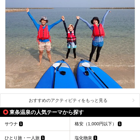
おすすめのアクティビティをもっと見る
東条温泉の人気テーマから探す
サウナ
格安（1,000円以下）
1
1
ひとり旅・一人旅
塩化物泉
1
1