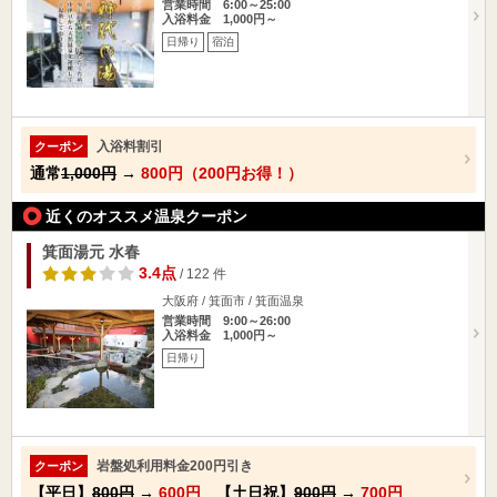
営業時間 6:00～25:00
入浴料金 1,000円～
日帰り
宿泊
入浴料割引
クーポン
通常
1,000円
→
800円（200円お得！）
近くのオススメ温泉クーポン
箕面湯元 水春
3.4点
/ 122 件
大阪府 / 箕面市 / 箕面温泉
営業時間 9:00～26:00
入浴料金 1,000円～
日帰り
岩盤処利用料金200円引き
クーポン
【平日】
800円
→
600円
【土日祝】
900円
→
700円