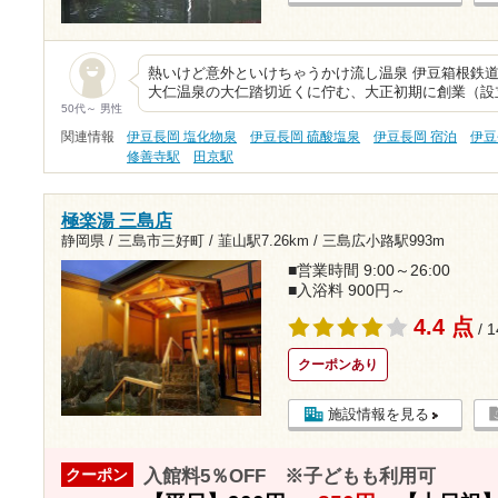
熱いけど意外といけちゃうかけ流し温泉 伊豆箱根鉄
大仁温泉の大仁踏切近くに佇む、大正初期に創業（設
50代～ 男性
関連情報
伊豆長岡 塩化物泉
伊豆長岡 硫酸塩泉
伊豆長岡 宿泊
伊豆
修善寺駅
田京駅
極楽湯 三島店
静岡県 / 三島市三好町 /
韮山駅7.26km
/
三島広小路駅993m
■営業時間 9:00～26:00
■入浴料 900円～
4.4 点
/ 
クーポンあり
施設情報を見る
入館料5％OFF ※子どもも利用可
クーポン