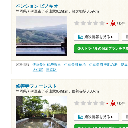
ペンション ピノキオ
静岡県 / 伊豆市 /
韮山駅9.29km
/
牧之郷駅3.69km
- 点
/ 0件
施設情報を見る
楽天トラベルの宿泊プランを見
関連情報
伊豆長岡 硫酸塩泉
伊豆長岡 宿泊
伊豆長岡 美肌の湯
伊豆
大仁駅
田京駅
修善寺フォーレスト
静岡県 / 伊豆市 /
韮山駅9.49km
/
修善寺駅3.30km
- 点
/ 0件
施設情報を見る