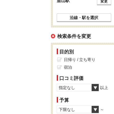
韮山駅
変更
沿線・駅を選択
検索条件を変更
目的別
日帰り / 立ち寄り
宿泊
口コミ評価
指定なし
以上
予算
下限なし
～