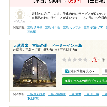
【平日】
900円
→
850円
【土日祝
定期的に利用します。子供向けのサービスが良いので
ル風呂の時に行くことが多いです。 その他にも会員
40代 女性
関連情報
三島 切り傷
三島 冷え性
三島 カップル
三島 子連れOK
三島駅
天然温泉 富嶽の湯 ドーミーイン三島
静岡県 / 三島市 /
韮山駅8.60km
/
三島駅415m
- 点
/ 0件
施設情報を見る
楽天トラベルの宿泊プランを見
関連情報
三島 塩化物泉
三島 硫酸塩泉
三島 宿泊
三島 切り傷
三
下土狩駅