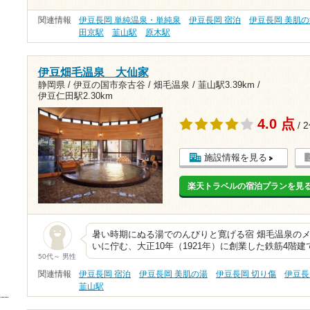
関連情報
伊豆長岡 単純温泉・単純泉
伊豆長岡 宿泊
伊豆長岡 美肌
田京駅
韮山駅
原木駅
伊豆畑毛温泉 大仙家
静岡県 / 伊豆の国市奈古谷 / 畑毛温泉 /
韮山駅3.39km
/
伊豆仁田駅2.30km
4.0 点
/ 
施設情報を見る
楽天トラベルの宿泊プランを見
暑い時期にぬる湯でのんびりと寛げる宿 畑毛温泉のメ
いに佇む、大正10年（1921年）に創業した鉄筋4階
50代～ 男性
関連情報
伊豆長岡 宿泊
伊豆長岡 美肌の湯
伊豆長岡 切り傷
伊豆長
韮山駅