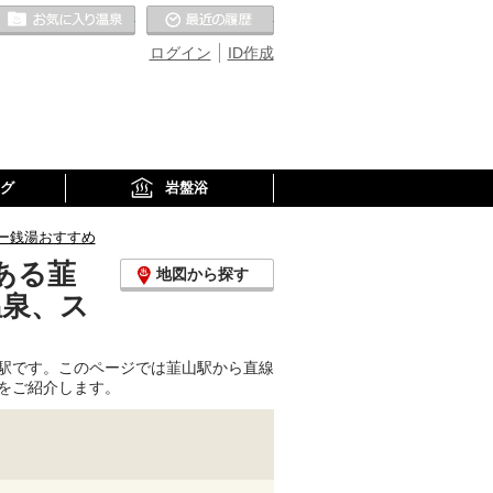
お気に入りの温泉
最近の履歴
ログイン
ID作成
グ
岩盤浴
ー銭湯おすすめ
ある韮
地図から探す
温泉、ス
駅です。このページでは韮山駅から直線
をご紹介します。