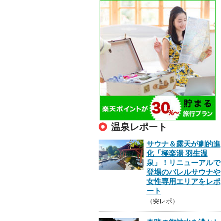
温泉レポート
サウナ＆露天が劇的進
化「極楽湯 羽生温
泉」！リニューアルで
登場のバレルサウナや
女性専用エリアをレポ
ート
（突レポ）