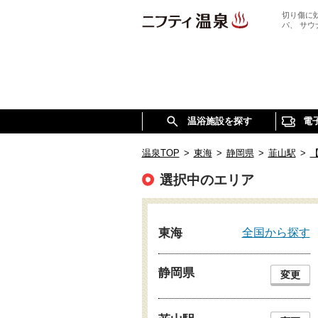
切り傷に
パ、 サ
温浴施設を探す
電
温泉TOP
>
東海
>
静岡県
>
韮山駅
>
選択中のエリア
全国から探す
東海
静岡県
変更