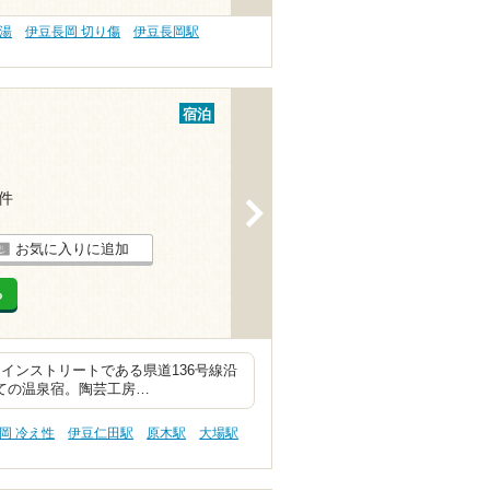
の湯
伊豆長岡 切り傷
伊豆長岡駅
宿泊
2件
>
お気に入りに追加
る
インストリートである県道136号線沿
建ての温泉宿。陶芸工房…
岡 冷え性
伊豆仁田駅
原木駅
大場駅