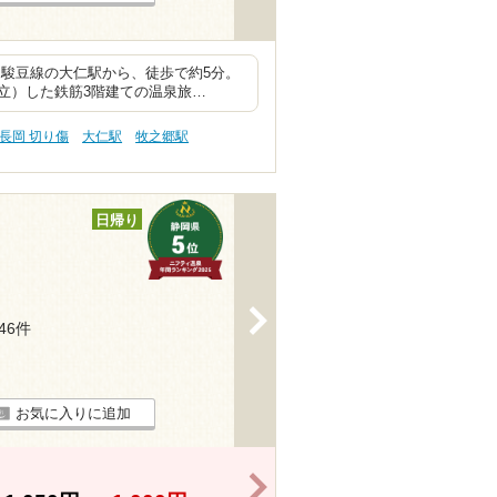
道駿豆線の大仁駅から、徒歩で約5分。
立）した鉄筋3階建ての温泉旅…
長岡 切り傷
大仁駅
牧之郷駅
日帰り
>
146件
お気に入りに追加
>