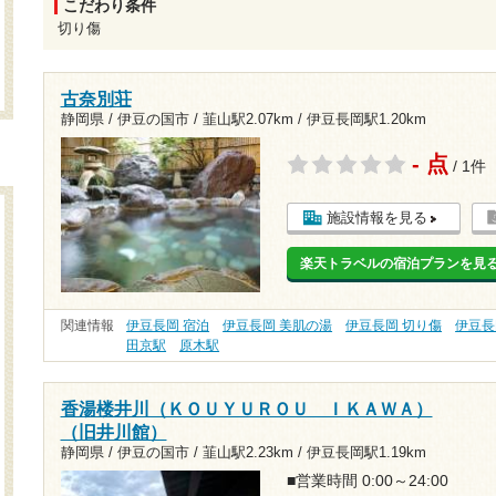
こだわり条件
切り傷
古奈別荘
静岡県 / 伊豆の国市 /
韮山駅2.07km
/
伊豆長岡駅1.20km
- 点
/ 1件
施設情報を見る
楽天トラベルの宿泊プランを見
関連情報
伊豆長岡 宿泊
伊豆長岡 美肌の湯
伊豆長岡 切り傷
伊豆長
田京駅
原木駅
香湯楼井川（ＫＯＵＹＵＲＯＵ ＩＫＡＷＡ）
（旧井川館）
静岡県 / 伊豆の国市 /
韮山駅2.23km
/
伊豆長岡駅1.19km
■営業時間 0:00～24:00