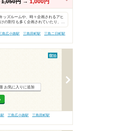
】
1,050円
→
1,000円
キッズルームや、時々企画されるアヒ
向けの割引も多く企画されていたり、…
三島広小路駅
三島田町駅
三島二日町駅
宿泊
>
お気に入りに追加
る
島駅
三島広小路駅
三島田町駅