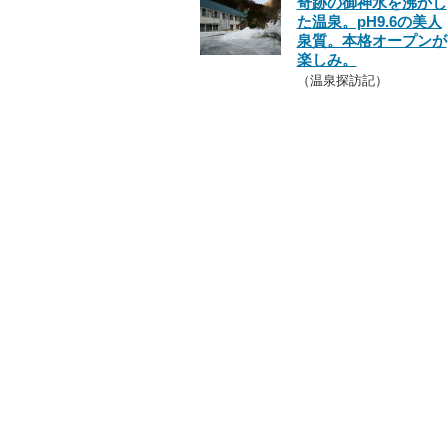
奇跡の御神水を沸かし
た温泉。pH9.6の美人
泉質。本格オープンが
楽しみ。
（温泉探訪記）