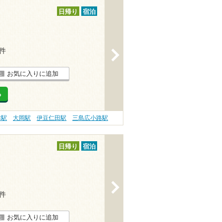
日帰り
宿泊
2件
>
お気に入りに追加
る
津駅
大岡駅
伊豆仁田駅
三島広小路駅
日帰り
宿泊
>
2件
お気に入りに追加