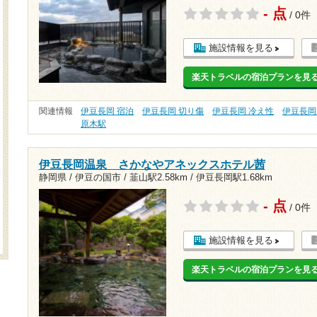
- 点
/ 0件
施設情報を見る
楽天トラベルの宿泊プランを見
関連情報
伊豆長岡 宿泊
伊豆長岡 切り傷
伊豆長岡 冷え性
伊豆長岡
原木駅
伊豆長岡温泉 さかなやアネックスホテル茜
静岡県 / 伊豆の国市 /
韮山駅2.58km
/
伊豆長岡駅1.68km
- 点
/ 0件
施設情報を見る
楽天トラベルの宿泊プランを見