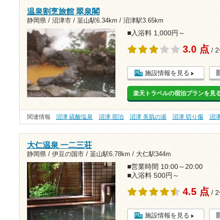
温泉割烹旅館 翠泉閣
静岡県 / 沼津市 /
韮山駅6.34km
/
沼津駅3.65km
■入浴料 1,000円～
3.0 点
/ 
施設情報を見る
楽天トラベルの宿泊プランを見
関連情報
沼津 硫酸塩泉
沼津 宿泊
沼津 美肌の湯
沼津 切り傷
沼
大仁温泉 一二三荘
静岡県 / 伊豆の国市 /
韮山駅6.78km
/
大仁駅344m
■営業時間 10:00～20:00
■入浴料 500円～
4.5 点
/ 
施設情報を見る