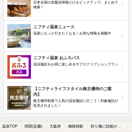
日本全国の岩盤浴情報だけをピックアップ。まとめて
検索！
ニフティ温泉ニュース
温泉にもっと行きたくなる！お得な情報を掲載中
ニフティ温泉 おふろパス
温浴施設をお得に楽しめるサブスクリプションプラン
【ニフティライフスタイル株主優待のご案
内】
株主優待制度で人気の温浴施設に行こう！対象施設が
拡充されました！
温泉TOP
関西(近畿)
大阪府
御陵前駅
切り傷に効能がある御陵前駅近くの温泉、日帰り温泉、スーパー銭湯おすすめ