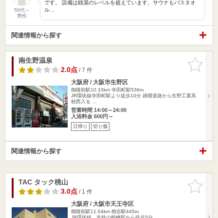
です。 設備は銭湯のレベルを超えています。サウナもバスタオ
ル…
50代～
男性
関連情報から探す
南生野温泉
お気に入
りに追加
2.0点
/ 7 件
大阪府 / 大阪市生野区
御陵前駅10.33km
寺田町駅536m
JR環状線寺田町駅より徒歩10分 疎開道路から生野工業高
校西入る …
営業時間 14:00～24:00
入浴料金 600円～
日帰り
切り傷
関連情報から探す
TAC タック桃山
お気に入
りに追加
3.0点
/ 1 件
大阪府 / 大阪市天王寺区
御陵前駅11.64km
桃谷駅445m
JR環状線、近鉄の鶴橋駅から徒歩5分