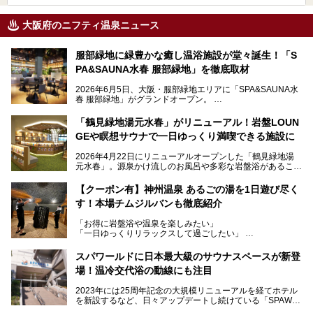
大阪府のニフティ温泉ニュース
服部緑地に緑豊かな癒し温浴施設が堂々誕生！「S
PA&SAUNA水春 服部緑地」を徹底取材
2026年6月5日、大阪・服部緑地エリアに「SPA&SAUNA水
春 服部緑地」がグランドオープン。
当初の計画から約5年の時を経て誕生した本施設は、温泉・
「鶴見緑地湯元水春」がリニューアル！岩盤LOUN
サウナ・岩盤浴・フィットネス・ラウンジ・レストランなど
GEや瞑想サウナで一日ゆっくり満喫できる施設に
を融合した、これまでの“水春”のイメージをさらに進化させ
た大型ウェルネス施設です。
2026年4月22日にリニューアルオープンした「鶴見緑地湯
元水春」。源泉かけ流しのお風呂や多彩な岩盤浴があること
今回はオープン前の内覧会に参加し、館内のこだわりポイン
で人気の施設ですが、リニューアルを経てこれまで以上
トを徹底取材してきました。
に“一日中くつろげる場所”としてパワーアップしています。
サウナー注目の3種のサウナや160cmの深水風呂、没入感の
【クーポン有】神州温泉 あるごの湯を1日遊び尽く
高い岩盤浴エリア、日本最大の台数を誇る最新AIフィットネ
す！本場チムジルバンも徹底紹介
今回のリニューアルでは、新たに登場した瞑想サウナをはじ
スマシンなど、見どころ満載の館内を詳しくご紹介します。
め、岩盤浴エリアや休憩スペースの充実、レストランなど、
「お得に岩盤浴や温泉を楽しみたい」
見どころが盛りだくさん。日常の疲れを癒やしたい方はもち
「一日ゆっくりリラックスして過ごしたい」
ろん、休日にゆったり過ごしたい方にもぴったりの内容とな
そんな方におすすめなのが、クーポンを使ってお得に長時間
っています。
利用できる「神州温泉 あるごの湯」です。
スパワールドに日本最大級のサウナスペースが新登
本記事では、そんなリニューアル後の注目ポイントを詳しく
場！温冷交代浴の動線にも注目
あるごの湯は、大阪府豊中市にある日帰り温浴施設で、阪急
紹介します。これから「鶴見緑地湯元水春」に訪れる方や、
宝塚線「三国駅」から徒歩約10分とアクセスも良好です。
より満足度の高い過ごし方をしたい方はぜひお読みくださ
2023年には25周年記念の大規模リニューアルを経てホテル
チムジルバン（岩盤浴）を中心に、発汗・リラックス・漫画
い。
を新設するなど、日々アップデートし続けている「SPAWO
タイムまで満喫できる長時間滞在型の施設なので、一日中ゆ
RLD HOTEL＆RESORT」（以下スパワールド）。
ったりと過ごしたいときにおすすめ。大うちわやタオルによ