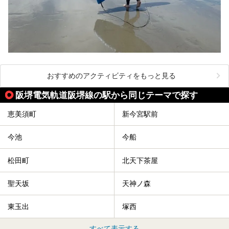
おすすめのアクティビティをもっと見る
阪堺電気軌道阪堺線の駅から同じテーマで探す
恵美須町
新今宮駅前
今池
今船
松田町
北天下茶屋
聖天坂
天神ノ森
東玉出
塚西
すべて表示する