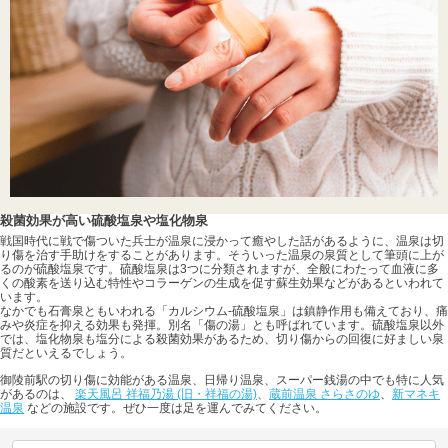
殺菌効果が高い硫酸塩泉や塩化物泉
戦国時代に戦で傷ついた兵士が温泉に浸かって癒やした話があるように、温泉は切
り傷を治す手助けをすることがあります。そういった温泉の泉質として筆頭に上が
るのが硫酸塩泉です。硫酸塩泉は3つに分類されますが、全般にわたって血液に多
くの酸素を送り込む特性やコラーゲンの生成を促す蘇生効果などがあるといわれて
います。
なかでも石膏泉ともいわれる「カルシウム-硫酸塩泉」は鎮静作用も備えており、痛
みや炎症を抑える効果も発揮。別名「傷の湯」とも呼ばれています。硫酸塩泉以外
では、塩化物泉も塩分による殺菌効果があるため、切り傷からの回復に好ましい泉
質だといえるでしょう。
御陵前駅の切り傷に効能がある温泉、日帰り温泉、スーパー銭湯の中でも特に人気
があるのは、
楽天風呂 祥福乃湯 (旧・祥福の湯)
、
蔵前温泉 さらさのゆ
、
新マネキ
温泉
などの施設です。ぜひ一度は足を運んでみてください。