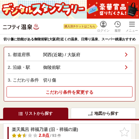
購入済チケットはこちら
ログイン
履歴
メニュー
切り傷に効能がある御陵前駅(大阪府)近くの温泉、日帰り温泉、スーパー銭湯おすすめ
1. 都道府県
関西(近畿) / 大阪府
2. 沿線・駅
御陵前駅
3. こだわり条件
切り傷
こだわり条件を変更する
リストから探す
地図から探す
楽天風呂 祥福乃湯 (旧・祥福の湯)
お気に入
りに追加
2.8点
/ 93 件