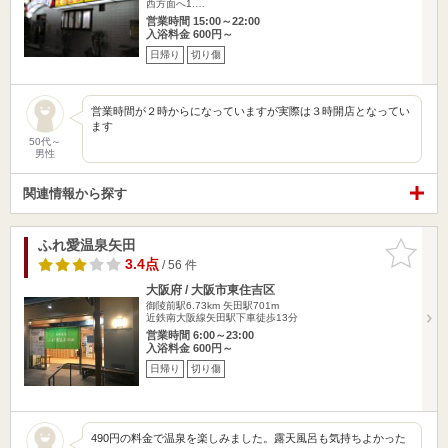
西方面へ1.…
営業時間 15:00～22:00
入浴料金 600円～
日帰り
切り傷
営業時間が２時からになっていますが実際は３時開店となってい
ます
50代～
男性
関連情報から探す
ふれ愛温泉矢田
お気に入
りに追加
3.4点
/ 56 件
大阪府 / 大阪市東住吉区
御陵前駅6.73km
矢田駅701m
近鉄南大阪線矢田駅下車徒歩13分
営業時間 6:00～23:00
入浴料金 600円～
日帰り
切り傷
490円の料金で温泉を楽しみました。露天風呂も気持ちよかった