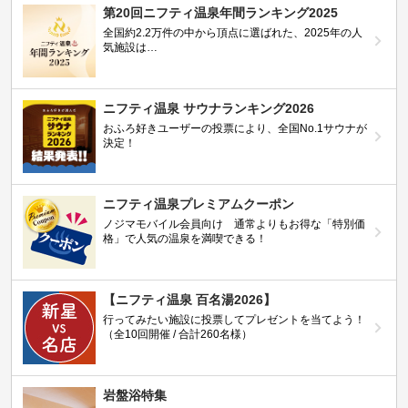
第20回ニフティ温泉年間ランキング2025
全国約2.2万件の中から頂点に選ばれた、2025年の人
気施設は…
ニフティ温泉 サウナランキング2026
おふろ好きユーザーの投票により、全国No.1サウナが
決定！
ニフティ温泉プレミアムクーポン
ノジマモバイル会員向け 通常よりもお得な「特別価
格」で人気の温泉を満喫できる！
【ニフティ温泉 百名湯2026】
行ってみたい施設に投票してプレゼントを当てよう！
（全10回開催 / 合計260名様）
岩盤浴特集