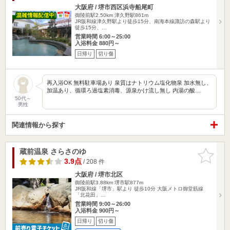
大阪府 / 堺市西区浜寺船尾町
御陵前駅2.50km
津久野駅861m
JR阪和線津久野駅より徒歩15分、南海本線諏訪の森駅より
徒歩15分、…
営業時間 6:00～25:00
入浴料金 880円～
日帰り
切り傷
再入浴OK 無料駐車場あり 泉質はナトリウム塩化物泉 加水無し、
加温あり、循環ろ過塩素消毒、源泉かけ流し無し 内湯の酸…
50代～
男性
関連情報から探す
蔵前温泉 さらさのゆ
お気に入
りに追加
3.9点
/ 208 件
大阪府 / 堺市北区
御陵前駅3.88km
堺市駅877m
JR阪和線「堺市」駅より 徒歩10分 大阪メトロ御堂筋線
「北花田」…
営業時間 9:00～26:00
入浴料金 900円～
日帰り
切り傷