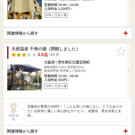
営業時間 10:00～23:00
入浴料金 2,200円～
日帰り
切り傷
関連情報から探す
天然温泉 千寿の湯（閉館しました）
お気に入
りに追加
3.0点
/ 43 件
大阪府 / 堺市東区日置荘西町
御陵前駅6.21km
初芝駅281m
南海高野線 初芝駅より徒歩3分
営業時間 10:00～26:00
入浴料金 650円～
日帰り
切り傷
岩盤浴が驚異の100円！！こんな安いの他にない。とてもありが
たいお財布に優しい良心的なサービス。 岩盤浴、男女共有と女
性…
30代 女
性
関連情報から探す