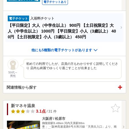
電子チケットあり
入浴料チケット
電子チケット
【平日限定】大人（中学生以上）
900円
【土日祝限定】大
人（中学生以上）
1000円
【平日限定】小人（3歳以上）
40
0円
【土日祝限定】小人（3歳以上）
450円
他にも5種類の電子チケットがあります
初めての利用でしたが、店員の方もわかりやすく説明してくださ
り 店内も綺麗でゆっくり過ごすことが出来ました
50代～
男性
関連情報から探す
新マネキ温泉
お気に入
りに追加
3.1点
/ 31 件
大阪府 / 松原市
御陵前駅6.48km
河内天美駅88m
車： ・阪神高速道路6号大和川線「天美出入口」より、南