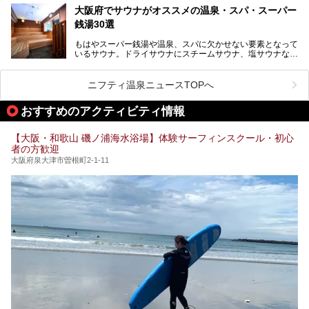
そんなスパワールドが2025年11月15日（土）に、新たな浴
る迫力ある熱波パフォーマンスも毎日行われており、“とと
大阪府でサウナがオススメの温泉・スパ・スーパー
室や日本最大級140人収容の大規模サウナを携えてリニュー
のう”体験をしっかり楽しめるのもポイントです。
銭湯30選
アルオープン！浴室である4F・6Fそれぞれにリニューアル
が施されており、その総工費はなんと13.5億円！
さらに館内でくつろぐだけでなく、隣接するビルにはカラオ
もはやスーパー銭湯や温泉、スパに欠かせない要素となって
大規模リニューアルの全容を確認すべく、リニューアルプレ
ケやボウリングといった遊び場もあり、友人同士やカップル
いるサウナ。ドライサウナにスチームサウナ、塩サウナな
オープンイベントに行ってきました！今回はそのリニューア
で“遊び+癒し”の一日を過ごすのにもぴったり。
ど、いくつか異なるタイプが楽しめたり、水風呂や外気浴ス
ル部分の概要をお届けします。
ペース、ロウリュウなど、心ゆくまで楽しむためのサービス
今回は、あるごの湯を訪問し、チムジルバンやお風呂、食事
が充実した施設も多くみられます。
ニフティ温泉ニュースTOPへ
処にいたるまで魅力をたっぷり堪能してきたので、その全容
を詳しく紹介します！
今回はそんなサウナにこだわった、大阪府内のオススメ温
おすすめのアクティビティ情報
泉・銭湯・スパを30件紹介したいと思います！
【大阪・和歌山 磯ノ浦海水浴場】体験サーフィンスクール・初心
者の方歓迎
大阪府泉大津市曽根町2-1-11