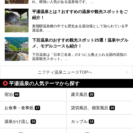
れ、根強い人気がある温泉地です。
温泉ですよ！
岐阜県にあり、名古屋からは日帰りで、東京や大阪からなら
温泉旅として利用することができます。
平湯温泉とは？おすすめの温泉や観光スポットをご
紹介！
池田温泉には道の駅があるなど、温泉、観光、買い物と、さ
まざまな楽しみ方が可能です。
奥飛騨温泉郷の中でも歴史ある湯治場として知られている平
そんな池田温泉の魅力を詳しく紹介していきます！
湯温泉。
岐阜県と長野県を結ぶ安房トンネルの開通以来、東京方面か
らの利用客も増え、ますます賑わいを見せています。そこで
下呂温泉のおすすめ観光スポット25選！温泉やグル
今回は、平湯温泉の観光スポットとおすすめの温泉施設を紹
メ、モデルコースも紹介！
介します。気になる温泉をぜひチェックしてみてください。
下呂温泉は「日本三名泉」の1つにも数えられる国内屈指の
温泉観光スポット。
訪れる際には美肌で知られるお湯とあわせて、当地ならでは
のグルメを楽しんだり、周辺にある名所にも足を伸ばしたり
したいもの。
ニフティ温泉ニュースTOPへ
本記事では、下呂温泉エリアにあるおすすめの観光スポット
平湯温泉の人気テーマから探す
をご紹介するとともに散策する際のモデルコースもご提案。
下呂温泉観光をたっぷりとガイドします！
宿泊
露天風呂
44
26
お食事・食事処
貸切風呂、個室風呂
17
16
源泉かけ流し
カップル
16
14