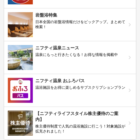
岩盤浴特集
日本全国の岩盤浴情報だけをピックアップ。まとめて
検索！
ニフティ温泉ニュース
温泉にもっと行きたくなる！お得な情報を掲載中
ニフティ温泉 おふろパス
温浴施設をお得に楽しめるサブスクリプションプラン
【ニフティライフスタイル株主優待のご案
内】
株主優待制度で人気の温浴施設に行こう！対象施設が
拡充されました！