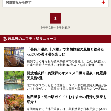
関連情報から探す
1
8
件中 1件～8件を表示
岐阜県のニフティ温泉ニュース
「長良川温泉 十八楼」で老舗旅館の風格と鉄分た
っぷりの濁り湯を楽しむ
鵜飼でよく知られた岐阜県岐阜市の長良川。この川のほとり
に建つ旅館「十八楼」は創業160年以上を誇る老舗。川側の
客室からは長良川を一望、温泉はインパクトのある赤褐色の
濁り湯で、地産地消にこだわった食事も定評があります。
開放感抜群！奥飛騨のオススメ日帰り温泉・絶景露
天風呂5選
そして大浴場は日帰り入浴もできるんですよ。泊まりでも日
帰りでも楽しめる「十八楼」を、周辺の川原町の町並みや、
北アルプスのふもとに位置し、ワイルドな絶景露天風呂が多
岐阜の手仕事に触れる旅とともに楽しんでみてはいかがでし
い！お湯がいい！源泉掛け流し天国と温泉好きなら一度は行
ょう！
きたいと思う岐阜県の奥飛騨温泉郷。
───
池田温泉・道の駅ガイド！おすすめの日帰り温泉も
「平湯温泉」「福地温泉」「新平湯温泉」「栃尾温泉」「新
提供元：岐阜県【PR】
紹介！
穂高温泉」と5つの温泉地を総称して奥飛騨温泉郷と呼びま
この記事は岐阜県のPR記事です。
すが、この中でも気軽に日帰りで楽しめる開放感抜群の露天
今回紹介する「池田温泉」は、美肌効果が日本屈指ともいわ
風呂を5ヶ所ご紹介したいと思います。いずれも素晴らしい