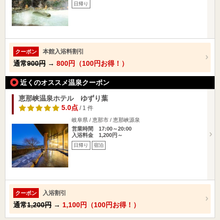
日帰り
本館入浴料割引
クーポン
通常
900円
→
800円（100円お得！）
近くのオススメ温泉クーポン
恵那峡温泉ホテル ゆずり葉
5.0点
/ 1 件
岐阜県 / 恵那市 / 恵那峡源泉
営業時間 17:00～20:00
入浴料金 1,200円～
日帰り
宿泊
入浴割引
クーポン
通常
1,200円
→
1,100円（100円お得！）