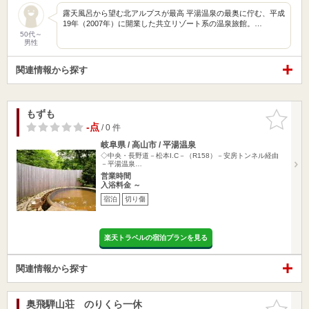
露天風呂から望む北アルプスが最高 平湯温泉の最奥に佇む、平成
19年（2007年）に開業した共立リゾート系の温泉旅館。…
50代～
男性
関連情報から探す
もずも
お気に入
りに追加
-点
/ 0 件
岐阜県 / 高山市 / 平湯温泉
◇中央・長野道－松本I.C－（R158）－安房トンネル経由
－平湯温泉…
営業時間
入浴料金 ～
宿泊
切り傷
楽天トラベルの宿泊プランを見る
関連情報から探す
奥飛騨山荘 のりくら一休
お気に入