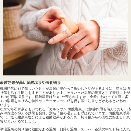
殺菌効果が高い硫酸塩泉や塩化物泉
戦国時代に戦で傷ついた兵士が温泉に浸かって癒やした話があるように、温泉は切
り傷を治す手助けをすることがあります。そういった温泉の泉質として筆頭に上が
るのが硫酸塩泉です。硫酸塩泉は3つに分類されますが、全般にわたって血液に多
くの酸素を送り込む特性やコラーゲンの生成を促す蘇生効果などがあるといわれて
います。
なかでも石膏泉ともいわれる「カルシウム-硫酸塩泉」は鎮静作用も備えており、痛
みや炎症を抑える効果も発揮。別名「傷の湯」とも呼ばれています。硫酸塩泉以外
では、塩化物泉も塩分による殺菌効果があるため、切り傷からの回復に好ましい泉
質だといえるでしょう。
平湯温泉の切り傷に効能がある温泉、日帰り温泉、スーパー銭湯の中でも特に人気