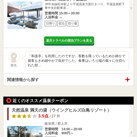
JR中央線松本駅より平湯温泉方面行きバス、平湯温泉駅下
車中央自動車道…
営業時間 15:00～20:00
入浴料金 ～
日帰り
宿泊
切り傷
楽天トラベルの宿泊プランを見る
「和楽亭」を利用したのですが、客数を限っているためか静かで
接客もきめ細やかで良好でした。食事はいろり端の個々に仕切ら
れた部…
匿名
関連情報から探す
近くのオススメ温泉クーポン
天然温泉 満天の湯（ウイングヒルズ白鳥リゾート）
3.5点
/ 37 件
岐阜県 / 郡上市
営業時間 14:00～20:00
入浴料金 900円～