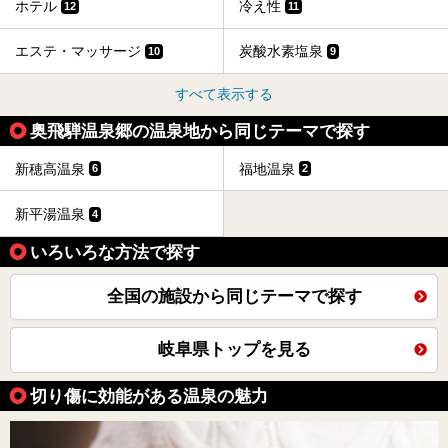
ホテル
冷え性
12
11
エステ・マッサージ
炭酸水素塩泉
10
9
すべて表示する
奥飛騨温泉郷の温泉地から同じテーマで探す
新穂高温泉
福地温泉
6
2
新平湯温泉
4
いろいろな方法で探す
全国の施設から同じテーマで探す
岐阜県トップを見る
切り傷に効能がある温泉の魅力