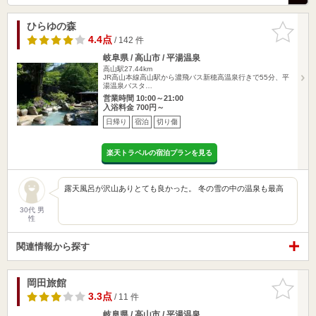
ひらゆの森
お気に入
りに追加
4.4点
/ 142 件
岐阜県 / 高山市 / 平湯温泉
高山駅27.44km
JR高山本線高山駅から濃飛バス新穂高温泉行きで55分、平
湯温泉バスタ…
営業時間 10:00～21:00
入浴料金 700円～
日帰り
宿泊
切り傷
楽天トラベルの宿泊プランを見る
露天風呂が沢山ありとても良かった。 冬の雪の中の温泉も最高
30代 男
性
関連情報から探す
岡田旅館
お気に入
りに追加
3.3点
/ 11 件
岐阜県 / 高山市 / 平湯温泉