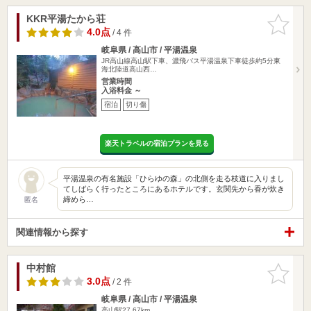
KKR平湯たから荘
お気に入
りに追加
4.0点
/ 4 件
岐阜県 / 高山市 / 平湯温泉
JR高山線高山駅下車、濃飛バス平湯温泉下車徒歩約5分東
海北陸道高山西…
営業時間
入浴料金 ～
宿泊
切り傷
楽天トラベルの宿泊プランを見る
平湯温泉の有名施設「ひらゆの森」の北側を走る枝道に入りまし
てしばらく行ったところにあるホテルです。玄関先から香が炊き
締めら…
匿名
関連情報から探す
中村館
お気に入
りに追加
3.0点
/ 2 件
岐阜県 / 高山市 / 平湯温泉
高山駅27.67km