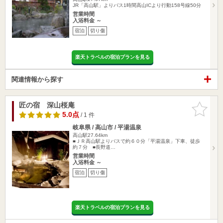
JR「高山駅」よりバス1時間高山ICより行動158号線50分
営業時間
入浴料金 ～
宿泊
切り傷
楽天トラベルの宿泊プランを見る
関連情報から探す
匠の宿 深山桜庵
お気に入
りに追加
5.0点
/ 1 件
岐阜県 / 高山市 / 平湯温泉
高山駅27.64km
■ＪＲ高山駅よりバスで約６０分「平湯温泉」下車、徒歩
約７分 ■長野道…
営業時間
入浴料金 ～
宿泊
切り傷
楽天トラベルの宿泊プランを見る