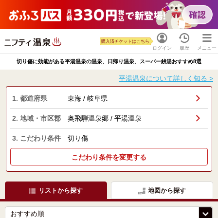
購入済チケットはこちら
ログイン
履歴
メニュー
切り傷に効能がある平湯温泉の温泉、日帰り温泉、スーパー銭湯おすすめ8選
平湯温泉について詳しく知る >
1. 都道府県
東海 / 岐阜県
2. 地域・市区郡
奥飛騨温泉郷 / 平湯温泉
3. こだわり条件
切り傷
こだわり条件を変更する
リストから探す
地図から探す