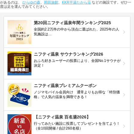
があるのは、
ひらゆの森
、
岡田旅館
、
KKR平湯たから荘
などの施設です。ぜひ一
度は足を運んでみてください。
第20回ニフティ温泉年間ランキング2025
全国約2.2万件の中から頂点に選ばれた、2025年の人
気施設は…
ニフティ温泉 サウナランキング2026
おふろ好きユーザーの投票により、全国No.1サウナが
決定！
ニフティ温泉プレミアムクーポン
ノジマモバイル会員向け 通常よりもお得な「特別価
格」で人気の温泉を満喫できる！
【ニフティ温泉 百名湯2026】
行ってみたい施設に投票してプレゼントを当てよう！
（全10回開催 / 合計260名様）