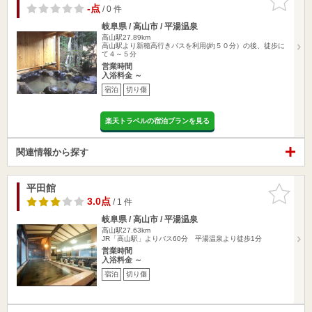
りに追加
-点
/ 0 件
岐阜県 / 高山市 / 平湯温泉
高山駅27.89km
高山駅より新穂高行きバスを利用(約５０分）の後、徒歩に
て４～５分
営業時間
入浴料金 ～
宿泊
切り傷
楽天トラベルの宿泊プランを見る
関連情報から探す
平田館
お気に入
りに追加
3.0点
/ 1 件
岐阜県 / 高山市 / 平湯温泉
高山駅27.63km
JR「高山駅」よりバス60分 平湯温泉より徒歩1分
営業時間
入浴料金 ～
宿泊
切り傷