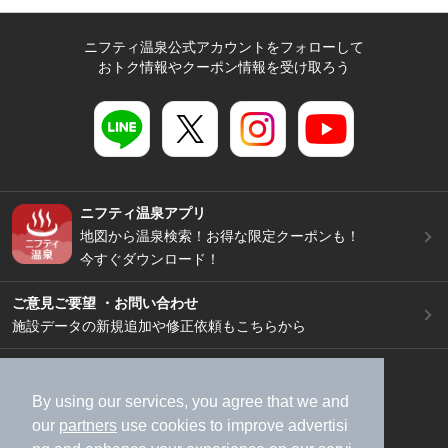
ニフティ温泉公式アカウントをフォローして
おトク情報やクーポン情報を受け取ろう
ニフティ温泉アプリ
地図から温泉検索！お得な限定クーポンも！
今すぐダウンロード！
ご意見ご要望 ・お問い合わせ
施設データの新規追加や修正依頼もこちらから
スマートフォン
/
PC
加盟店募集（資料請求）
広告出稿のご案内
By using our services, you agree that we and
our
partners
use cookies to improve advertisi
利用規約
ライフスタイルMEMBERS+規約