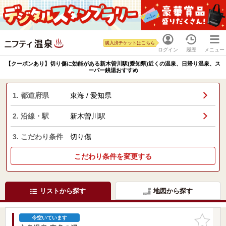
購入済チケットはこちら
ログイン
履歴
メニュー
【クーポンあり】切り傷に効能がある新木曽川駅(愛知県)近くの温泉、日帰り温泉、ス
ーパー銭湯おすすめ
1. 都道府県
東海 / 愛知県
2. 沿線・駅
新木曽川駅
3. こだわり条件
切り傷
こだわり条件を変更する
リストから探す
地図から探す
お気に入
今空いています
りに追加