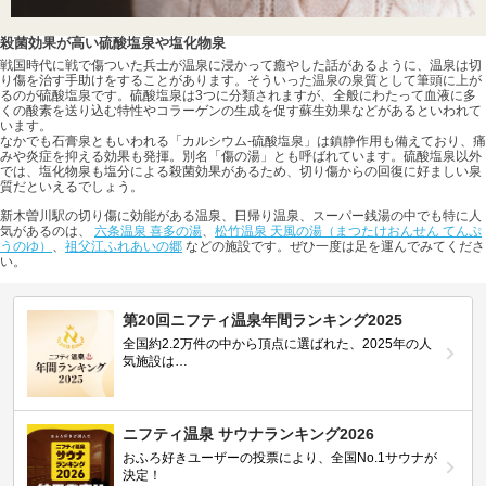
殺菌効果が高い硫酸塩泉や塩化物泉
戦国時代に戦で傷ついた兵士が温泉に浸かって癒やした話があるように、温泉は切
り傷を治す手助けをすることがあります。そういった温泉の泉質として筆頭に上が
るのが硫酸塩泉です。硫酸塩泉は3つに分類されますが、全般にわたって血液に多
くの酸素を送り込む特性やコラーゲンの生成を促す蘇生効果などがあるといわれて
います。
なかでも石膏泉ともいわれる「カルシウム-硫酸塩泉」は鎮静作用も備えており、痛
みや炎症を抑える効果も発揮。別名「傷の湯」とも呼ばれています。硫酸塩泉以外
では、塩化物泉も塩分による殺菌効果があるため、切り傷からの回復に好ましい泉
質だといえるでしょう。
新木曽川駅の切り傷に効能がある温泉、日帰り温泉、スーパー銭湯の中でも特に人
気があるのは、
六条温泉 喜多の湯
、
松竹温泉 天風の湯（まつたけおんせん てんぷ
うのゆ）
、
祖父江ふれあいの郷
などの施設です。ぜひ一度は足を運んでみてくださ
い。
第20回ニフティ温泉年間ランキング2025
全国約2.2万件の中から頂点に選ばれた、2025年の人
気施設は…
ニフティ温泉 サウナランキング2026
おふろ好きユーザーの投票により、全国No.1サウナが
決定！