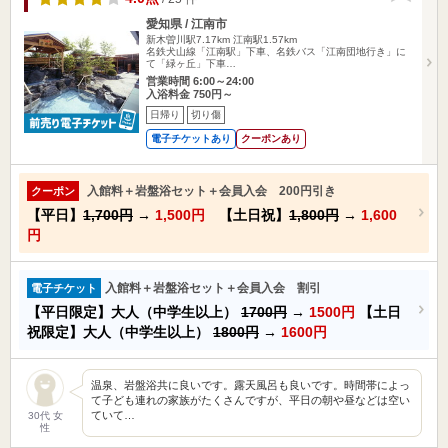
愛知県 / 江南市
新木曽川駅7.17km
江南駅1.57km
名鉄犬山線「江南駅」下車、名鉄バス「江南団地行き」に
て「緑ヶ丘」下車…
営業時間 6:00～24:00
入浴料金 750円～
日帰り
切り傷
電子チケットあり
クーポンあり
入館料＋岩盤浴セット＋会員入会 200円引き
クーポン
【平日】
1,700円
→
1,500円
【土日祝】
1,800円
→
1,600
円
入館料＋岩盤浴セット＋会員入会 割引
電子チケット
【平日限定】大人（中学生以上）
1700円
→
1500円
【土日
祝限定】大人（中学生以上）
1800円
→
1600円
温泉、岩盤浴共に良いです。露天風呂も良いです。時間帯によっ
て子ども連れの家族がたくさんですが、平日の朝や昼などは空い
ていて…
30代 女
性