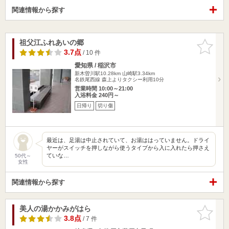
関連情報から探す
祖父江ふれあいの郷
お気に入
りに追加
3.7点
/ 10 件
愛知県 / 稲沢市
新木曽川駅10.28km
山崎駅3.34km
名鉄尾西線 森上よりタクシー利用10分
営業時間 10:00～21:00
入浴料金 240円～
日帰り
切り傷
最近は、足湯は中止されていて、お湯ははっていません。ドライ
ヤーがスイッチを押しながら使うタイプから入に入れたら押さえ
ていな…
50代～
女性
関連情報から探す
美人の湯かかみがはら
お気に入
りに追加
3.8点
/ 7 件