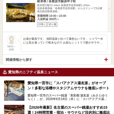
岐阜県 / 各務原市蘇原申子町
新木曽川駅10.34km
各務原市役所前駅1.45km
名鉄各務原線「各務原市役所前駅」からタクシーで5分東
海北陸自動車道岐…
営業時間 10:00～23:00
入浴料金 900円～
日帰り
切り傷
お湯が最高です。 池田温泉と比べて遜色ないです。 シャワー水
にも気を遣っていて軟水なので お肌もシットリで髪がサラサ…
50代～
女性
関連情報から探す
愛知県のニフティ温泉ニュース
愛知県一宮市に「スパアクアス湯友楽」がオープ
ン！多彩な浴槽やスタジアムサウナを徹底レポート
愛知県一宮市のスーパー銭湯「美彩都 湯友楽（みさとゆう
らく）」が、2026年6月18日（木）に「スパアクアス湯友
楽」としてリニューアルオープン！
【2026年最新】名古屋のスーパー銭湯おすすめ15
この地で30年にわたり愛され続けてきた施設だからこそ、
選！24時間営業・宿泊・サウナなど目的別に徹底比
地元住民をはじめオープンを待ちわびている人も多いのでは