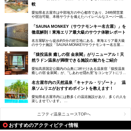
ないでしょうか。
較
老朽化した設備の補修を機に、2年前からじっくり構想を練
ってきたというだけあって、館内の充実度は想像以上。
愛知県名古屋市は中部地方の中心都市であり、24時間営業
以前の4倍に拡張したという露天エリアや10の浴槽、40人収
や宿泊可能、本格サウナを備えたハイレベルなスーパー銭湯
容の巨大なスタジアムサウナに、岩盤浴やリラクゼーション
が密集する激戦区です。
までまるごと楽しめる施設に生まれ変わりました。
「SAUNA MONKEY（サウナモンキー名古屋）」を
そのため、「日々の仕事の疲れを心身ともにリセットした
今回は、全面リニューアルして新しくなった「スパアクアス
徹底解剖！東海エリア最大級のサウナ体験レポート
い」「休日に時間を忘れて1日中ダラダラ過ごしたい」「コ
湯友楽」に一足早くお邪魔して取材してきました！
スパ良く非日常の極上体験を味わいたい」人向けの施設が多
名古屋駅から徒歩約5分の好立地にある、東海エリア最大級
くある点が魅力です！
のサウナ施設「SAUNA MONKEY/サウナモンキー名古屋」
をご存じですか？
今回は、名古屋市でおすすめのスーパー銭湯を紹介します。
「名古屋駅周辺ってサウナが少ないよね」という声をよく耳
お好みの温泉施設を見つけて楽しんでくださいね。
「猿投温泉 癒しの宿 金泉閣」がリニューアル！天
にするだけあり、アクセスの良さにも胸が高鳴ります。
然ラドン温泉が満喫できる施設の魅力をご紹介
今回は普段は男性専用となっているパブリックサウナが、女
性専用で公開される『レディースデー』が開催されたので、
愛知高原国定公園内の山奥に1軒だけある温泉宿「猿投温泉
さっそく取材してきました！
癒しの宿 金泉閣」が、“しあわせ隠れ里”をコンセプトにリニ
ューアルオープンします。
名古屋市内の天然温泉「キャナル・リゾート」 温
天然ラドン温泉が堪能できるお風呂や、新設・改装された客
泉ソムリエがおすすめポイントを教えます！
室、地元の食材と温泉水で作られたお料理……。
新しくなった「猿投温泉 癒しの宿 金泉閣」の魅力を丸ごと
愛知県名古屋市内には数多くの温浴施設があり、多くの人を
ご紹介します。
楽しませています。
その中でも今回は「キャナル・リゾート」について、温泉ソ
ムリエの目線で紹介していきます！
ニフティ温泉ニュースTOPへ
名古屋市内にはスーパー銭湯や日帰り温泉が多く、「どこに
行こうかな？」と悩んでしまう方も多いと思います。
おすすめのアクティビティ情報
ぜひこの記事を参考にして「キャナル・リゾート」に出かけ
てみるのはいかがでしょうか？