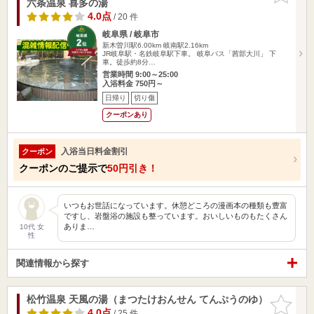
六条温泉 喜多の湯
4.0点
/ 20 件
岐阜県 / 岐阜市
新木曽川駅6.00km
岐南駅2.16km
JR岐阜駅・名鉄岐阜駅下車。 岐阜バス「茜部大川」 下
車。徒歩約8分…
営業時間 9:00～25:00
入浴料金 750円～
日帰り
切り傷
クーポンあり
入浴当日料金割引
クーポン
クーポンのご提示で
50円引き！
いつもお世話になっています。休憩どころの漫画本の種類も豊富
ですし、岩盤浴の施設も整っています。おいしいものもたくさん
ありま…
10代 女
性
関連情報から探す
松竹温泉 天風の湯（まつたけおんせん てんぷうのゆ）
お気に入
りに追加
4.0点
/ 25 件