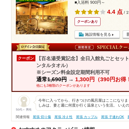
■入浴料 900円～
4.4 点
/ 
クーポンあり
施設情報を見る
【百名湯受賞記念】全日入館丸ごとセット
クーポン
ンタルタオル）
※シーズン料金設定期間利用不可
通常
1,690円
→
1,300円（390円お得
他にも3種類のクーポンがあります
今年に入ってから、行きつけの風呂屋はここになりまし
しみは、妻と週に何度か行く温泉という生活。 いえ
50代～ 男性
関連情報
尾張 切り傷
尾張 冷え性
尾張 カップル
尾張 子連れOK