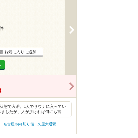
4件
>
お気に入りに追加
る
>
）
切状態で入浴。1人でサウナに入ってい
じましたが、人が少ければ何にも言…
名古屋市内 切り傷
久屋大通駅