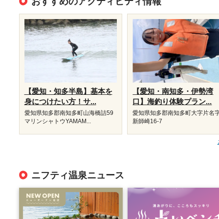
おすすめのアクティビティ情報
【愛知・知多半島】基本を
【愛知・南知多・伊勢湾
身につけたい方！サ...
口】海釣り体験プラン...
愛知県知多郡南知多町山海橋詰59
愛知県知多郡南知多町大字片名
マリンシャトウYAMAM...
新師崎16-7
ニフティ温泉ニュース