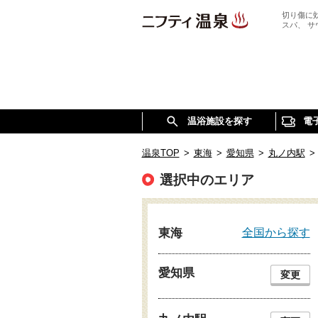
切り傷に
スパ、 
温浴施設を探す
電
温泉TOP
>
東海
>
愛知県
>
丸ノ内駅
>
選択中のエリア
全国から探す
東海
愛知県
変更