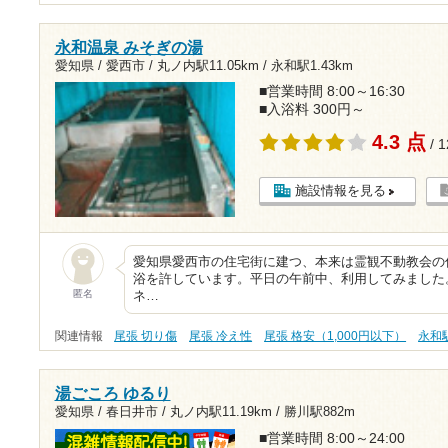
永和温泉 みそぎの湯
愛知県 / 愛西市 /
丸ノ内駅11.05km
/
永和駅1.43km
■営業時間 8:00～16:30
■入浴料 300円～
4.3 点
/ 
施設情報を見る
愛知県愛西市の住宅街に建つ、本来は霊観不動教会の
浴を許しています。平日の午前中、利用してみました
匿名
ネ…
関連情報
尾張 切り傷
尾張 冷え性
尾張 格安（1,000円以下）
永和
湯ごころ ゆるり
愛知県 / 春日井市 /
丸ノ内駅11.19km
/
勝川駅882m
■営業時間 8:00～24:00