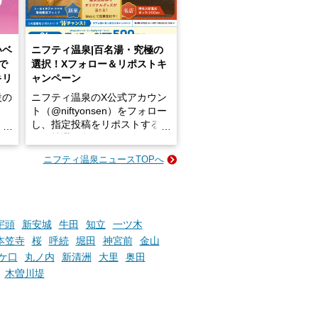
いベ
ニフティ温泉|百名湯・究極の
で
選択！Xフォロー＆リポストキ
キリ
ャンペーン
設の
ニフティ温泉のX公式アカウン
ト（@niftyonsen）をフォロー
し、指定投稿をリポストする
占い
と、抽選で各回26（ふろ）名
な
様（合計260名様）に選べるe-
ニフティ温泉ニュースTOPへ
ン
GIFT500円分をプレゼントい
たします。
楽し
ふろ
宇頭
新安城
牛田
知立
一ツ木
本笠寺
桜
呼続
堀田
神宮前
金山
ケ口
丸ノ内
新清洲
大里
奥田
木曽川堤