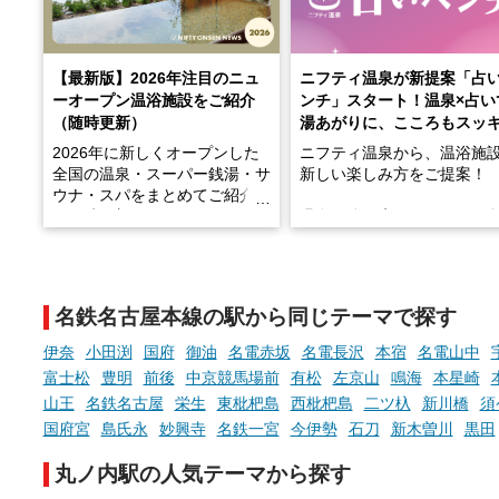
【最新版】2026年注目のニュ
ニフティ温泉が新提案「占
ーオープン温浴施設をご紹介
ンチ」スタート！温泉×占い
（随時更新）
湯あがりに、こころもスッ
2026年に新しくオープンした
ニフティ温泉から、温浴施
全国の温泉・スーパー銭湯・サ
新しい楽しみ方をご提案！
ウナ・スパをまとめてご紹介！
※随時更新しています
温泉で体を癒したあとに、
でこころもスッキリ──そん
天然温泉や露天風呂、注目のサ
新体験が楽しめる「占いベ
ウナなど、こだわりの魅力がつ
チ」を展開中♨
まったスポットが続々登場して
名鉄名古屋本線の駅から同じテーマで探す
います。
手相やタロットなど気軽に
現地取材記事もあわせて紹介し
める占いで、“ととのう”お
伊奈
小田渕
国府
御油
名電赤坂
名電長沢
本宿
名電山中
ていますので、気になる施設は
時間を、もっと特別に。
富士松
豊明
前後
中京競馬場前
有松
左京山
鳴海
本星崎
ぜひチェックして次のおでかけ
山王
名鉄名古屋
栄生
東枇杷島
西枇杷島
二ツ杁
新川橋
須
先の参考にしてみてください
ね。
国府宮
島氏永
妙興寺
名鉄一宮
今伊勢
石刀
新木曽川
黒田
丸ノ内駅の人気テーマから探す