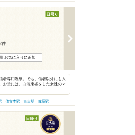
日帰り
>
12件
お気に入りに追加
信者専用温泉。でも、信者以外にも入
。お堂には、白装束姿をした女性のマ
駅
佐古木駅
富吉駅
佐屋駅
日帰り