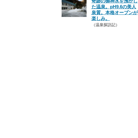
奇跡の御神水を沸かし
た温泉。pH9.6の美人
泉質。本格オープンが
楽しみ。
（温泉探訪記）