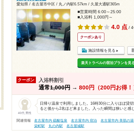
愛知県 / 名古屋市中区 /
丸ノ内駅6.57km
/
久屋大通駅365m
■営業時間 6:00～25:00
■入浴料 1,000円～
4.0 点
/ 
クーポンあり
施設情報を見る
楽天トラベルの宿泊プランを見
入浴料割引
クーポン
通常
1,000円
→
800円（200円お得！
日帰り温泉で利用しました。16時30分に入りほぼ貸
ると後から2名ほど来ました。入った瞬間は狭いと感
40代 男性
関連情報
名古屋市内 硫酸塩泉
名古屋市内 宿泊
名古屋市内 美肌の湯
栄町駅
丸の内駅
名古屋城駅