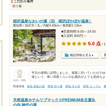
こだわり条件
切り傷
稲沢温泉なおいの湯（旧 稲沢ぽかぽか温泉）
愛知県 / 稲沢市 /
丸ノ内駅4.65km
/
奥田駅2.13km
■営業時間 8:00～24:00
■入浴料 800円～
5.0 点
/ 
施設情報を見る
平日の昼間に訪問しました。適度に空いていたのでゆ
湯という、青い30度くらいのお風呂がとても気持ち
50代～ 男性
関連情報
尾張 美肌の湯
尾張 切り傷
尾張 冷え性
尾張 カップル
天然温泉ホテルリブマックスPREMIUM名古屋丸
の内 神代の湯