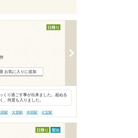
日帰り
>
1件
お気に入りに追加
っくり過ごす事が出来ました。超ぬる
よく、何度も入りました。
奥田駅
大里駅
木田駅
七宝駅
日帰り
宿泊