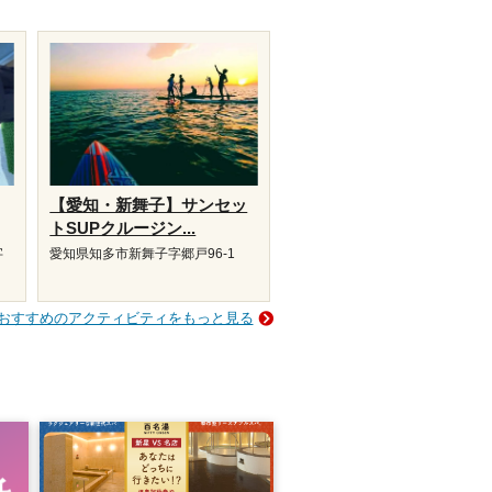
【愛知・新舞子】サンセッ
トSUPクルージン...
字
愛知県知多市新舞子字郷戸96-1
おすすめのアクティビティをもっと見る