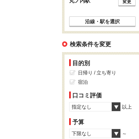
丸ノ内駅
変更
沿線・駅を選択
検索条件を変更
目的別
日帰り / 立ち寄り
宿泊
口コミ評価
指定なし
以上
予算
下限なし
～