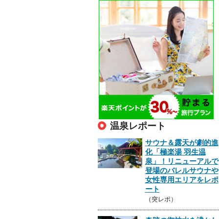
温泉レポート
サウナ＆露天が劇的進
化「極楽湯 羽生温
泉」！リニューアルで
登場のバレルサウナや
女性専用エリアをレポ
ート
（突レポ）