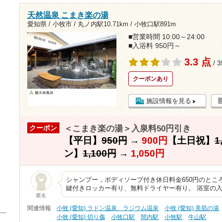
天然温泉 こまき楽の湯
愛知県 / 小牧市 /
丸ノ内駅10.71km
/
小牧口駅891m
■営業時間 10:00～24:00
■入浴料 950円～
3.3 点
/ 
クーポンあり
施設情報を見る
＜こまき楽の湯＞入泉料50円引き
クーポン
【平日】
950円
→
900円
【土日祝】
1
ン】
1,100円
→
1,050円
シャンプー，ボディソープ付き休日料金650円のところ
鍵付きロッカー有り、無料ドライヤー有り。 浴室の
匿名
関連情報
小牧 (愛知) ラドン温泉、ラジウム温泉
小牧 (愛知) 美肌の湯
小牧 (愛知) 切り傷
小牧口駅
間内駅
小牧駅
牛山駅