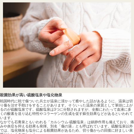
殺菌効果が高い硫酸塩泉や塩化物泉
戦国時代に戦で傷ついた兵士が温泉に浸かって癒やした話があるように、温泉は切
り傷を治す手助けをすることがあります。そういった温泉の泉質として筆頭に上が
るのが硫酸塩泉です。硫酸塩泉は3つに分類されますが、全般にわたって血液に多
くの酸素を送り込む特性やコラーゲンの生成を促す蘇生効果などがあるといわれて
います。
なかでも石膏泉ともいわれる「カルシウム-硫酸塩泉」は鎮静作用も備えており、痛
みや炎症を抑える効果も発揮。別名「傷の湯」とも呼ばれています。硫酸塩泉以外
では、塩化物泉も塩分による殺菌効果があるため、切り傷からの回復に好ましい泉