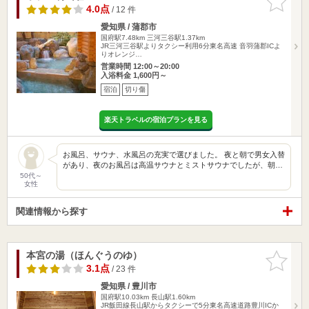
りに追加
4.0点
/ 12 件
愛知県 / 蒲郡市
国府駅7.48km
三河三谷駅1.37km
JR三河三谷駅よりタクシー利用6分東名高速 音羽蒲郡ICよ
りオレンジ…
営業時間 12:00～20:00
入浴料金 1,600円～
宿泊
切り傷
楽天トラベルの宿泊プランを見る
お風呂、サウナ、水風呂の充実で選びました。 夜と朝で男女入替
があり、夜のお風呂は高温サウナとミストサウナでしたが、朝…
50代～
女性
関連情報から探す
本宮の湯（ほんぐうのゆ）
お気に入
りに追加
3.1点
/ 23 件
愛知県 / 豊川市
国府駅10.03km
長山駅1.60km
JR飯田線長山駅からタクシーで5分東名高速道路豊川ICか