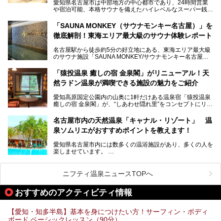
ってきたというだけあって、館内の充実度は想像以上。
愛知県名古屋市は中部地方の中心都市であり、24時間営業
以前の4倍に拡張したという露天エリアや10の浴槽、40人収
や宿泊可能、本格サウナを備えたハイレベルなスーパー銭湯
容の巨大なスタジアムサウナに、岩盤浴やリラクゼーション
が密集する激戦区です。
までまるごと楽しめる施設に生まれ変わりました。
「SAUNA MONKEY（サウナモンキー名古屋）」を
そのため、「日々の仕事の疲れを心身ともにリセットした
今回は、全面リニューアルして新しくなった「スパアクアス
徹底解剖！東海エリア最大級のサウナ体験レポート
い」「休日に時間を忘れて1日中ダラダラ過ごしたい」「コ
湯友楽」に一足早くお邪魔して取材してきました！
スパ良く非日常の極上体験を味わいたい」人向けの施設が多
名古屋駅から徒歩約5分の好立地にある、東海エリア最大級
くある点が魅力です！
のサウナ施設「SAUNA MONKEY/サウナモンキー名古屋」
をご存じですか？
今回は、名古屋市でおすすめのスーパー銭湯を紹介します。
「名古屋駅周辺ってサウナが少ないよね」という声をよく耳
お好みの温泉施設を見つけて楽しんでくださいね。
「猿投温泉 癒しの宿 金泉閣」がリニューアル！天
にするだけあり、アクセスの良さにも胸が高鳴ります。
然ラドン温泉が満喫できる施設の魅力をご紹介
今回は普段は男性専用となっているパブリックサウナが、女
性専用で公開される『レディースデー』が開催されたので、
愛知高原国定公園内の山奥に1軒だけある温泉宿「猿投温泉
さっそく取材してきました！
癒しの宿 金泉閣」が、“しあわせ隠れ里”をコンセプトにリニ
ューアルオープンします。
名古屋市内の天然温泉「キャナル・リゾート」 温
天然ラドン温泉が堪能できるお風呂や、新設・改装された客
泉ソムリエがおすすめポイントを教えます！
室、地元の食材と温泉水で作られたお料理……。
新しくなった「猿投温泉 癒しの宿 金泉閣」の魅力を丸ごと
愛知県名古屋市内には数多くの温浴施設があり、多くの人を
ご紹介します。
楽しませています。
その中でも今回は「キャナル・リゾート」について、温泉ソ
ムリエの目線で紹介していきます！
ニフティ温泉ニュースTOPへ
名古屋市内にはスーパー銭湯や日帰り温泉が多く、「どこに
行こうかな？」と悩んでしまう方も多いと思います。
おすすめのアクティビティ情報
ぜひこの記事を参考にして「キャナル・リゾート」に出かけ
てみるのはいかがでしょうか？
【愛知・知多半島】基本を身につけたい方！サーフィン・ボディ
ボード ベーシックレッスン（90分）