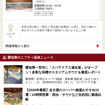
ら国道151…
営業時間 10:00～22:00
入浴料金 700円～
日帰り
切り傷
本宮山登山後に一風呂🎶 登山後の食事処にも使え、登山で疲れた
体をサウナと水風呂で癒せて最高の１日になりました😄
30代 男
性
関連情報から探す
愛知県のニフティ温泉ニュース
愛知県一宮市に「スパアクアス湯友楽」がオープ
ン！多彩な浴槽やスタジアムサウナを徹底レポート
愛知県一宮市のスーパー銭湯「美彩都 湯友楽（みさとゆう
らく）」が、2026年6月18日（木）に「スパアクアス湯友
楽」としてリニューアルオープン！
【2026年最新】名古屋のスーパー銭湯おすすめ15
この地で30年にわたり愛され続けてきた施設だからこそ、
選！24時間営業・宿泊・サウナなど目的別に徹底比
地元住民をはじめオープンを待ちわびている人も多いのでは
ないでしょうか。
較
老朽化した設備の補修を機に、2年前からじっくり構想を練