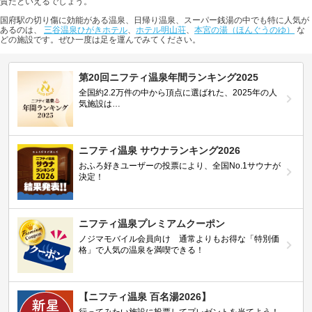
質だといえるでしょう。
国府駅の切り傷に効能がある温泉、日帰り温泉、スーパー銭湯の中でも特に人気が
あるのは、
三谷温泉ひがきホテル
、
ホテル明山荘
、
本宮の湯（ほんぐうのゆ）
な
どの施設です。ぜひ一度は足を運んでみてください。
第20回ニフティ温泉年間ランキング2025
全国約2.2万件の中から頂点に選ばれた、2025年の人
気施設は…
ニフティ温泉 サウナランキング2026
おふろ好きユーザーの投票により、全国No.1サウナが
決定！
ニフティ温泉プレミアムクーポン
ノジマモバイル会員向け 通常よりもお得な「特別価
格」で人気の温泉を満喫できる！
【ニフティ温泉 百名湯2026】
行ってみたい施設に投票してプレゼントを当てよう！