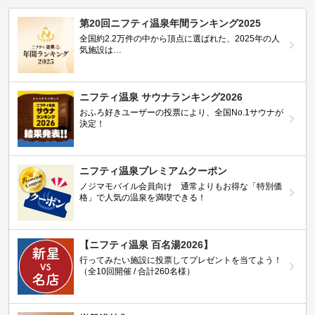
第20回ニフティ温泉年間ランキング2025
全国約2.2万件の中から頂点に選ばれた、2025年の人
気施設は…
ニフティ温泉 サウナランキング2026
おふろ好きユーザーの投票により、全国No.1サウナが
決定！
ニフティ温泉プレミアムクーポン
ノジマモバイル会員向け 通常よりもお得な「特別価
格」で人気の温泉を満喫できる！
【ニフティ温泉 百名湯2026】
行ってみたい施設に投票してプレゼントを当てよう！
（全10回開催 / 合計260名様）