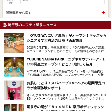
男性
関連情報から探す
埼玉県のニフティ温泉ニュース
「OYUGIWA にいざ温泉」がオープン！キッズから
シニアまで大満足の日帰り温浴施設
2026年5月27日、埼玉県新座市に「OYUGIWA にいざ温泉」
がニューオープンするとのことで、その情報をみなさんにい
ち早くお伝えしようとひと足お先に取材訪問。
YUBUNE SAUNA PARK（ユブネサウナパーク）1
メインとなる黒湯の天然温泉や本格的なサウナをはじめ、4
1/30羽生にオープン！どこより詳しく紹介
種類のリラックスルームやお食事処、他施設とは一線を画す
キッズコーナーなど、施設の隅々までたっぷりとチェックし
2025年11月30日、埼玉県羽生市のイオンモール羽生内に
てきました！
「YUBUNE SAUNA PARK（ユブネサウナパーク）」が新規
オープン！
お肌しっとり！スパハーブス×ニベアの期間限定コ
今年の4月1日から楽久屋グループの一員となった「湯舞音
ラボ企画体験レポート
（ユブネ）」が新ブランド「YUBUNE SAUNA PARK」を立
ち上げました。
さいたま最大級の新感覚温泉リゾート「美楽温泉 SPA-HER
湯舞音らしいサウナにこだわった遊び心満点の"銭湯×屋外サ
BS（スパハーブス）」と100年以上前からスキンケアを考
ウナ"施設で、男女別のお風呂のほか、水着やサウナ着で楽
案してきた「ニベア」が、期間限定でコラボ企画を開催中。
しめる男女共用屋外サウナや飲食できるととのいスペースな
読者モデルやインスタグラマーとして活躍している、美容＆
ど、ユニークなポイントがいっぱい！
竜泉寺の湯が「８ｘ４ＭＥＮ 薬用ボディウォッシ
スパ大好きの畑瀬愛さんと取材してきました。
オープン前取材に行ってきましたので、早速どこより詳しく