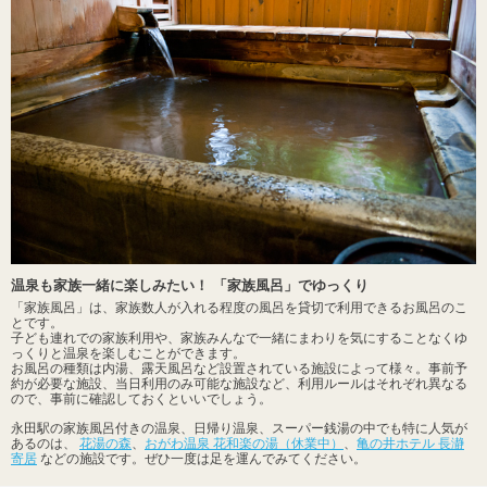
温泉も家族一緒に楽しみたい！ 「家族風呂」でゆっくり
「家族風呂」は、家族数人が入れる程度の風呂を貸切で利用できるお風呂のこ
とです。
子ども連れでの家族利用や、家族みんなで一緒にまわりを気にすることなくゆ
っくりと温泉を楽しむことができます。
お風呂の種類は内湯、露天風呂など設置されている施設によって様々。事前予
約が必要な施設、当日利用のみ可能な施設など、利用ルールはそれぞれ異なる
ので、事前に確認しておくといいでしょう。
永田駅の家族風呂付きの温泉、日帰り温泉、スーパー銭湯の中でも特に人気が
あるのは、
花湯の森
、
おがわ温泉 花和楽の湯（休業中）
、
亀の井ホテル 長瀞
寄居
などの施設です。ぜひ一度は足を運んでみてください。