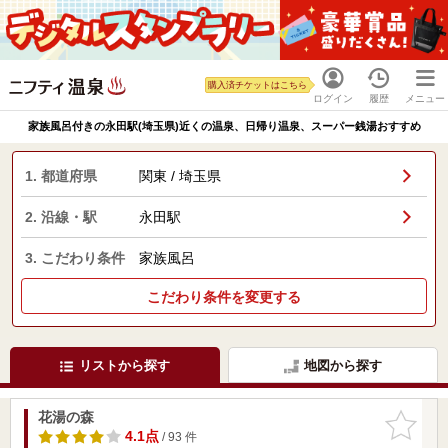
購入済チケットはこちら
ログイン
履歴
メニュー
家族風呂付きの永田駅(埼玉県)近くの温泉、日帰り温泉、スーパー銭湯おすすめ
1. 都道府県
関東 / 埼玉県
2. 沿線・駅
永田駅
3. こだわり条件
家族風呂
こだわり条件を変更する
リストから探す
地図から探す
花湯の森
お気に入
りに追加
4.1点
/ 93 件