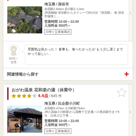
埼玉県 / 深谷市
永田駅2.84km
武川駅2.11km
JR高崎線 深谷駅からタクシーで約15分『深谷駅』 発 深谷
市循環く…
営業時間 10:00～22:00
入浴料金 950円～
日帰り
家族風呂
雰囲気は良かった！ 食事も、食べたかったが もう少し遅くまで
やって欲しい…
50代～
女性
関連情報から探す
おがわ温泉 花和楽の湯（休業中）
お気に入
りに追加
4.4点
/ 645 件
埼玉県 / 比企郡小川町
永田駅8.47km
小川町駅764m
JR八高線小川町駅から国際十王交通バス熊谷駅行きで5
分、日赤入口下車…
営業時間 10:00～22:00
入浴料金 900円～
日帰り
家族風呂