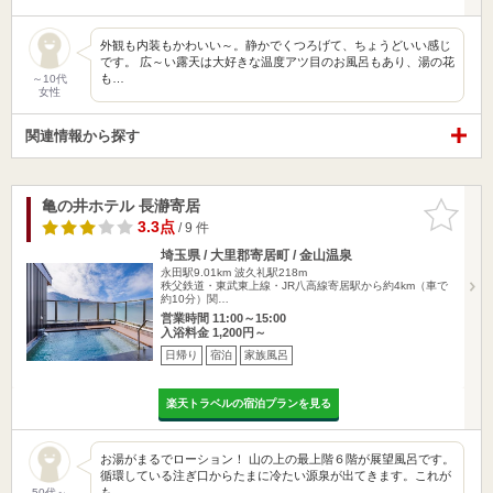
外観も内装もかわいい～。静かでくつろげて、ちょうどいい感じ
です。 広～い露天は大好きな温度アツ目のお風呂もあり、湯の花
も…
～10代
女性
関連情報から探す
亀の井ホテル 長瀞寄居
お気に入
りに追加
3.3点
/ 9 件
埼玉県 / 大里郡寄居町 / 金山温泉
永田駅9.01km
波久礼駅218m
秩父鉄道・東武東上線・JR八高線寄居駅から約4km（車で
約10分）関…
営業時間 11:00～15:00
入浴料金 1,200円～
日帰り
宿泊
家族風呂
楽天トラベルの宿泊プランを見る
お湯がまるでローション！ 山の上の最上階６階が展望風呂です。
循環している注ぎ口からたまに冷たい源泉が出てきます。これが
も…
50代～