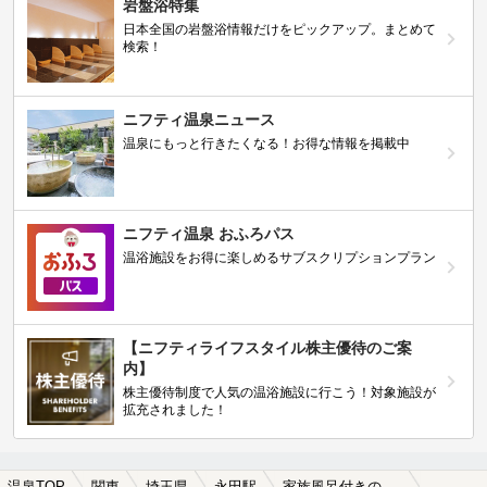
岩盤浴特集
日本全国の岩盤浴情報だけをピックアップ。まとめて
検索！
ニフティ温泉ニュース
温泉にもっと行きたくなる！お得な情報を掲載中
ニフティ温泉 おふろパス
温浴施設をお得に楽しめるサブスクリプションプラン
【ニフティライフスタイル株主優待のご案
内】
株主優待制度で人気の温浴施設に行こう！対象施設が
拡充されました！
温泉TOP
関東
埼玉県
永田駅
家族風呂付きの永田駅近くの温泉、日帰り温泉、スーパー銭湯おすすめ