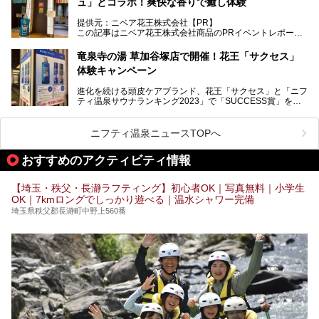
ュ」とコラボ！爽快な香りで癒し体験
紹介しちゃいます！
───
提供元：ニベア花王株式会社【PR】
提供元：ニベア花王株式会社【PR】
この記事はニベア花王株式会社商品のPRイベントレポート
この記事はニベア花王株式会社商品のPRイベントレポート
記事です。
記事です。
竜泉寺の湯 草加谷塚店で開催！花王「サクセス」
ーーー
体験キャンペーン
注目のボディウォッシュアイテム「８ｘ４ＭＥＮ 薬用ボデ
ィウォッシュ」と「ニフティ温泉年間ランキング2021」で
進化を続ける頭皮ケアブランド、花王「サクセス」と「ニフ
全国総合2位にランクインした人気温浴施設「竜泉寺の湯 草
ティ温泉サウナランキング2023」で「SUCCESS賞」を獲
加谷塚店」がコラボイベントを期間限定で開催中ということ
得した人気温浴施設「竜泉寺の湯 草加谷塚店」がコラボイ
で早速訪問！
ベントを開催。
気になるその内容をチェックしてきました！
ニフティ温泉ニュースTOPへ
早速訪問し、気になるその内容を取材してきました！
おすすめのアクティビティ情報
───
提供元：花王株式会社【PR】
この記事は花王株式会社商品のPRイベントレポート記事で
【埼玉・秩父・長瀞ラフティング】初心者OK｜写真無料｜小学生
す。
OK｜7kmロングでしっかり遊べる｜温水シャワー完備
埼玉県秩父郡長瀞町中野上560番