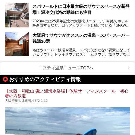
そんな方におすすめなのが、クーポンを使ってお得に長時間
っています。
利用できる「神州温泉 あるごの湯」です。
スパワールドに日本最大級のサウナスペースが新登
本記事では、そんなリニューアル後の注目ポイントを詳しく
場！温冷交代浴の動線にも注目
あるごの湯は、大阪府豊中市にある日帰り温浴施設で、阪急
紹介します。これから「鶴見緑地湯元水春」に訪れる方や、
宝塚線「三国駅」から徒歩約10分とアクセスも良好です。
より満足度の高い過ごし方をしたい方はぜひお読みくださ
2023年には25周年記念の大規模リニューアルを経てホテル
チムジルバン（岩盤浴）を中心に、発汗・リラックス・漫画
い。
を新設するなど、日々アップデートし続けている「SPAWO
タイムまで満喫できる長時間滞在型の施設なので、一日中ゆ
RLD HOTEL＆RESORT」（以下スパワールド）。
ったりと過ごしたいときにおすすめ。大うちわやタオルによ
そんなスパワールドが2025年11月15日（土）に、新たな浴
る迫力ある熱波パフォーマンスも毎日行われており、“とと
大阪府でサウナがオススメの温泉・スパ・スーパー
室や日本最大級140人収容の大規模サウナを携えてリニュー
のう”体験をしっかり楽しめるのもポイントです。
銭湯30選
アルオープン！浴室である4F・6Fそれぞれにリニューアル
が施されており、その総工費はなんと13.5億円！
さらに館内でくつろぐだけでなく、隣接するビルにはカラオ
もはやスーパー銭湯や温泉、スパに欠かせない要素となって
大規模リニューアルの全容を確認すべく、リニューアルプレ
ケやボウリングといった遊び場もあり、友人同士やカップル
いるサウナ。ドライサウナにスチームサウナ、塩サウナな
オープンイベントに行ってきました！今回はそのリニューア
で“遊び+癒し”の一日を過ごすのにもぴったり。
ど、いくつか異なるタイプが楽しめたり、水風呂や外気浴ス
ル部分の概要をお届けします。
ペース、ロウリュウなど、心ゆくまで楽しむためのサービス
今回は、あるごの湯を訪問し、チムジルバンやお風呂、食事
が充実した施設も多くみられます。
ニフティ温泉ニュースTOPへ
処にいたるまで魅力をたっぷり堪能してきたので、その全容
を詳しく紹介します！
今回はそんなサウナにこだわった、大阪府内のオススメ温
おすすめのアクティビティ情報
泉・銭湯・スパを30件紹介したいと思います！
【大阪・和歌山 磯ノ浦海水浴場】体験サーフィンスクール・初心
者の方歓迎
大阪府泉大津市曽根町2-1-11