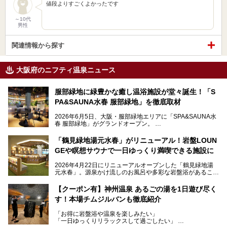
値段よりすごくよかったです
～10代
男性
関連情報から探す
大阪府のニフティ温泉ニュース
服部緑地に緑豊かな癒し温浴施設が堂々誕生！「S
PA&SAUNA水春 服部緑地」を徹底取材
2026年6月5日、大阪・服部緑地エリアに「SPA&SAUNA水
春 服部緑地」がグランドオープン。
当初の計画から約5年の時を経て誕生した本施設は、温泉・
「鶴見緑地湯元水春」がリニューアル！岩盤LOUN
サウナ・岩盤浴・フィットネス・ラウンジ・レストランなど
GEや瞑想サウナで一日ゆっくり満喫できる施設に
を融合した、これまでの“水春”のイメージをさらに進化させ
た大型ウェルネス施設です。
2026年4月22日にリニューアルオープンした「鶴見緑地湯
元水春」。源泉かけ流しのお風呂や多彩な岩盤浴があること
今回はオープン前の内覧会に参加し、館内のこだわりポイン
で人気の施設ですが、リニューアルを経てこれまで以上
トを徹底取材してきました。
に“一日中くつろげる場所”としてパワーアップしています。
サウナー注目の3種のサウナや160cmの深水風呂、没入感の
【クーポン有】神州温泉 あるごの湯を1日遊び尽く
高い岩盤浴エリア、日本最大の台数を誇る最新AIフィットネ
す！本場チムジルバンも徹底紹介
今回のリニューアルでは、新たに登場した瞑想サウナをはじ
スマシンなど、見どころ満載の館内を詳しくご紹介します。
め、岩盤浴エリアや休憩スペースの充実、レストランなど、
「お得に岩盤浴や温泉を楽しみたい」
見どころが盛りだくさん。日常の疲れを癒やしたい方はもち
「一日ゆっくりリラックスして過ごしたい」
ろん、休日にゆったり過ごしたい方にもぴったりの内容とな