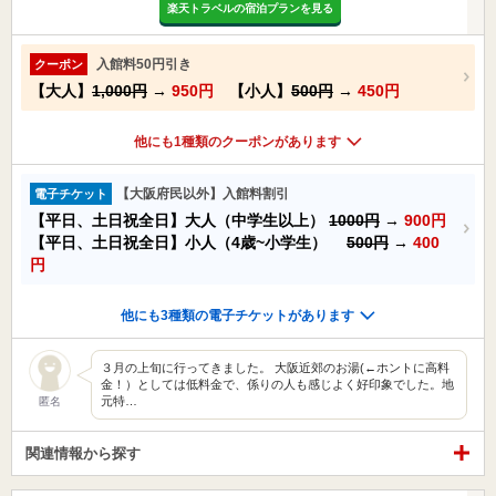
楽天トラベルの宿泊プランを見る
入館料50円引き
クーポン
【大人】
1,000円
→
950円
【小人】
500円
→
450円
他にも1種類のクーポンがあります
【大阪府民以外】入館料割引
電子チケット
【平日、土日祝全日】大人（中学生以上）
1000円
→
900円
【平日、土日祝全日】小人（4歳~小学生）
500円
→
400
円
他にも3種類の電子チケットがあります
３月の上旬に行ってきました。 大阪近郊のお湯(←ホントに高料
金！）としては低料金で、係りの人も感じよく好印象でした。地
元特…
匿名
関連情報から探す