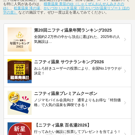
も特に人気があるのは、
積善温泉 美笹のゆ（しゃくぜんおんせんみささの
ゆ）
、
松葉温泉 滝の湯
、
かいづか いぶき温泉（旧 かいづか温泉リゾート ほの
字の里）
などの施設です。ぜひ一度は足を運んでみてください。
第20回ニフティ温泉年間ランキング2025
全国約2.2万件の中から頂点に選ばれた、2025年の人
気施設は…
ニフティ温泉 サウナランキング2026
おふろ好きユーザーの投票により、全国No.1サウナが
決定！
ニフティ温泉プレミアムクーポン
ノジマモバイル会員向け 通常よりもお得な「特別価
格」で人気の温泉を満喫できる！
【ニフティ温泉 百名湯2026】
行ってみたい施設に投票してプレゼントを当てよう！