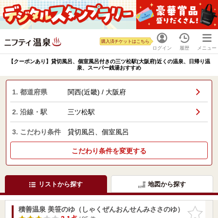
購入済チケットはこちら
ログイン
履歴
メニュー
【クーポンあり】貸切風呂、個室風呂付きの三ツ松駅(大阪府)近くの温泉、日帰り温
泉、スーパー銭湯おすすめ
1. 都道府県
関西(近畿) / 大阪府
2. 沿線・駅
三ツ松駅
3. こだわり条件
貸切風呂、個室風呂
こだわり条件を変更する
リストから探す
地図から探す
積善温泉 美笹のゆ（しゃくぜんおんせんみささのゆ）
お気に入
りに追加