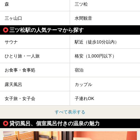
森
三ツ松
三ヶ山口
水間観音
三ツ松駅の人気テーマから探す
サウナ
駅近（徒歩10分以内）
ひとり旅・一人旅
格安（1,000円以下）
お食事・食事処
宿泊
露天風呂
カップル
女子旅・女子会
子連れOK
すべて表示する
貸切風呂、個室風呂付きの温泉の魅力