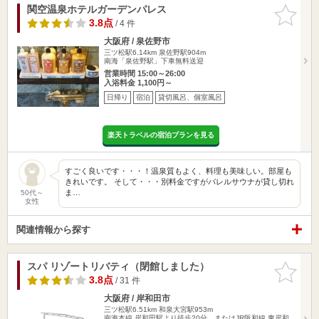
関空温泉ホテルガーデンパレス
お気に入
りに追加
3.8点
/ 4 件
大阪府 / 泉佐野市
三ツ松駅6.14km
泉佐野駅904m
南海「泉佐野駅」下車無料送迎
営業時間 15:00～26:00
入浴料金 1,100円～
日帰り
宿泊
貸切風呂、個室風呂
楽天トラベルの宿泊プランを見る
すごく良いです・・・！温泉質もよく、料理も美味しい。部屋も
きれいです。 そして・・・別料金ですがバレルサウナが貸し切れ
ま…
50代～
女性
関連情報から探す
スパ リゾートリバティ（閉館しました）
お気に入
りに追加
3.8点
/ 31 件
大阪府 / 岸和田市
三ツ松駅6.51km
和泉大宮駅953m
南海本線 岸和田駅より徒歩20分、またはJR阪和線 東岸和