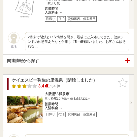
田駅より無…
営業時間
入浴料金 ～
日帰り
宿泊
貸切風呂、個室風呂
2月末で閉鎖という情報を聞き、最後にと入浴してきた。健康ラ
ンドの休憩所あたりと併用して5～6時間いました。お客さんはそ
れな…
匿名
関連情報から探す
ケイエスビー弥生の里温泉（閉館しました）
お気に入
りに追加
3.4点
/ 34 件
大阪府 / 和泉市
三ツ松駅10.70km
信太山駅231m
営業時間
入浴料金 ～
日帰り
宿泊
貸切風呂、個室風呂