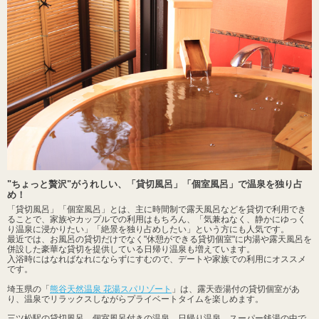
"ちょっと贅沢"がうれしい、「貸切風呂」「個室風呂」で温泉を独り占
め！
「貸切風呂」「個室風呂」とは、主に時間制で露天風呂などを貸切で利用でき
ることで、家族やカップルでの利用はもちろん、「気兼ねなく、静かにゆっく
り温泉に浸かりたい」「絶景を独り占めしたい」という方にも人気です。
最近では、お風呂の貸切だけでなく"休憩ができる貸切個室"に内湯や露天風呂を
併設した豪華な貸切を提供している日帰り温泉も増えています。
入浴時にはなればなれにならずにすむので、デートや家族での利用にオススメ
です。
埼玉県の「
熊谷天然温泉 花湯スパリゾート
」は、露天壺湯付の貸切個室があ
り、温泉でリラックスしながらプライベートタイムを楽しめます。
三ツ松駅の貸切風呂、個室風呂付きの温泉、日帰り温泉、スーパー銭湯の中で