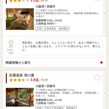
3.1点
/ 85 件
大阪府 / 貝塚市
三ツ松駅2.71km
石才駅388m
府道40号積善橋北の信号を右折。 JR阪和線 和泉橋本駅か
ら徒歩7…
営業時間 9:00～24:00
入浴料金 800円～
日帰り
貸切風呂、個室風呂
脱衣場も、お風呂場も、ちょうどよい広さで、あまり混雑するこ
となく快適に過ごせます。 ドライヤーの所が少ないので、喋りな
が…
50代～
女性
関連情報から探す
松葉温泉 滝の湯
お気に入
りに追加
3.9点
/ 76 件
大阪府 / 貝塚市
三ツ松駅3.34km
水間観音駅2.57km
南海難波駅→南海本線 貝塚駅→水間鉄道 水間観音駅→
水鉄バス 松葉温…
営業時間 9:00～21:00
入浴料金 720円～
日帰り
宿泊
貸切風呂、個室風呂