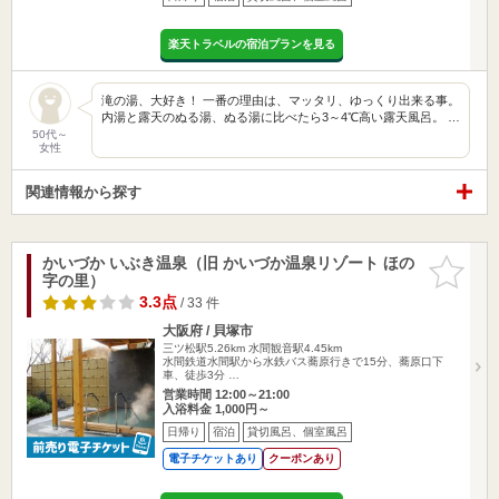
楽天トラベルの宿泊プランを見る
滝の湯、大好き！ 一番の理由は、マッタリ、ゆっくり出来る事。
内湯と露天のぬる湯、ぬる湯に比べたら3～4℃高い露天風呂。 …
50代～
女性
関連情報から探す
かいづか いぶき温泉（旧 かいづか温泉リゾート ほの
お気に入
字の里）
りに追加
3.3点
/ 33 件
大阪府 / 貝塚市
三ツ松駅5.26km
水間観音駅4.45km
水間鉄道水間駅から水鉄バス蕎原行きで15分、蕎原口下
車、徒歩3分 …
営業時間 12:00～21:00
入浴料金 1,000円～
日帰り
宿泊
貸切風呂、個室風呂
電子チケットあり
クーポンあり